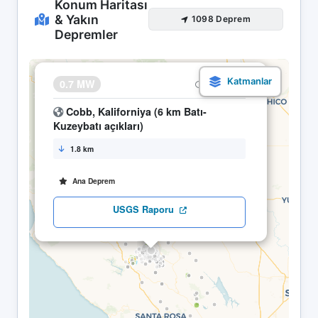
Konum Haritası
& Yakın
1098 Deprem
Depremler
×
0.7 MW
16.05 20:53
Cobb, Kaliforniya (6 km Batı-
Kuzeybatı açıkları)
1.8 km
Ana Deprem
USGS Raporu