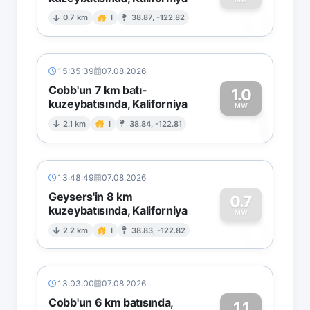
0
0.7 km
I
38.87, -122.82
15:35:39
07.08.2026
Cobb'un 7 km batı-
1.0
kuzeybatısında, Kaliforniya
1
MW
2.1 km
I
38.84, -122.81
13:48:49
07.08.2026
Geysers'in 8 km
0.7
kuzeybatısında, Kaliforniya
0
MW
2.2 km
I
38.83, -122.82
13:03:00
07.08.2026
Cobb'un 6 km batısında,
1.1