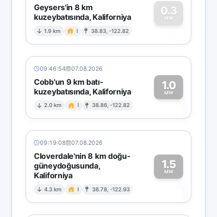
Geysers'in 8 km
0.3
kuzeybatısında, Kaliforniya
0
MW
1.9 km
I
38.83, -122.82
09:46:54
07.08.2026
Cobb'un 9 km batı-
1.0
kuzeybatısında, Kaliforniya
1
MW
2.0 km
I
38.86, -122.82
09:19:08
07.08.2026
Cloverdale'nin 8 km doğu-
1.5
güneydoğusunda,
MW
Kaliforniya
1
4.3 km
I
38.78, -122.93