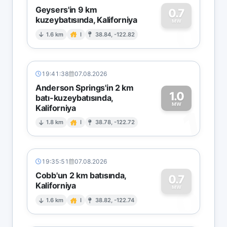
Geysers'in 9 km
0.7
kuzeybatısında, Kaliforniya
0
MW
1.6 km
I
38.84, -122.82
19:41:38
07.08.2026
Anderson Springs'in 2 km
1.0
batı-kuzeybatısında,
MW
Kaliforniya
1
1.8 km
I
38.78, -122.72
19:35:51
07.08.2026
Cobb'un 2 km batısında,
0.7
Kaliforniya
0
MW
1.6 km
I
38.82, -122.74