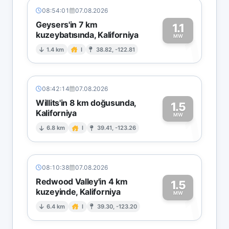
08:54:01
07.08.2026
Geysers'in 7 km
1.1
kuzeybatısında, Kaliforniya
1
MW
1.4 km
I
38.82, -122.81
08:42:14
07.08.2026
Willits'in 8 km doğusunda,
1.5
Kaliforniya
1
MW
6.8 km
I
39.41, -123.26
08:10:38
07.08.2026
Redwood Valley'in 4 km
1.5
kuzeyinde, Kaliforniya
1
MW
6.4 km
I
39.30, -123.20