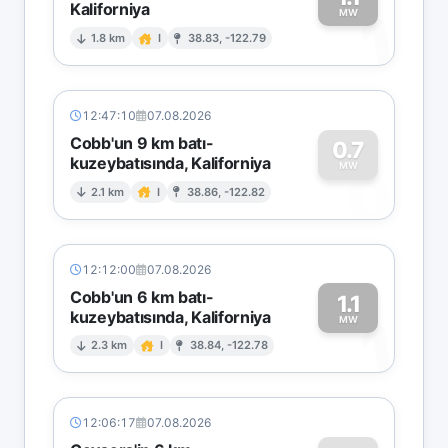
Kaliforniya
1
MW
1.8 km
I
38.83, -122.79
12:47:10
07.08.2026
Cobb'un 9 km batı-
0.7
kuzeybatısında, Kaliforniya
0
MW
2.1 km
I
38.86, -122.82
12:12:00
07.08.2026
Cobb'un 6 km batı-
1.1
kuzeybatısında, Kaliforniya
1
MW
2.3 km
I
38.84, -122.78
12:06:17
07.08.2026