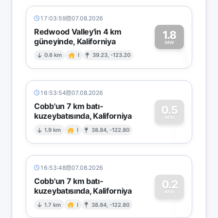
17:03:59
07.08.2026
Redwood Valley'in 4 km
1.8
güneyinde, Kaliforniya
1
MW
0.6 km
I
39.23, -123.20
16:53:54
07.08.2026
Cobb'un 7 km batı-
0.5
kuzeybatısında, Kaliforniya
0
MW
1.9 km
I
38.84, -122.80
16:53:48
07.08.2026
Cobb'un 7 km batı-
0.2
kuzeybatısında, Kaliforniya
0
MW
1.7 km
I
38.84, -122.80