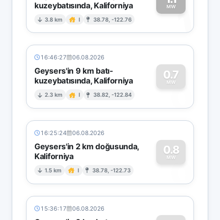
kuzeybatısında, Kaliforniya
1
MW
3.8 km
I
38.78, -122.76
16:46:27
06.08.2026
Geysers'in 9 km batı-
0.7
kuzeybatısında, Kaliforniya
0
MW
2.3 km
I
38.82, -122.84
16:25:24
06.08.2026
Geysers'in 2 km doğusunda,
0.8
Kaliforniya
0
MW
1.5 km
I
38.78, -122.73
15:36:17
06.08.2026