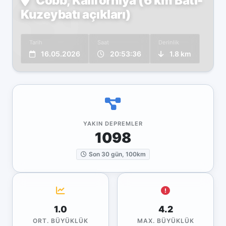
Cobb, Kaliforniya (6 km Batı-
Kuzeybatı açıkları)
Tarih
Saat
Derinlik
16.05.2026
20:53:36
1.8 km
YAKIN DEPREMLER
1098
Son 30 gün, 100km
1.0
4.2
ORT. BÜYÜKLÜK
MAX. BÜYÜKLÜK