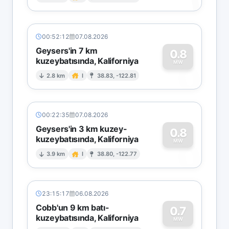
1
00:52:12
07.08.2026
Geysers'in 7 km
0.8
kuzeybatısında, Kaliforniya
0
MW
2.8 km
I
38.83, -122.81
00:22:35
07.08.2026
Geysers'in 3 km kuzey-
0.8
kuzeybatısında, Kaliforniya
0
MW
3.9 km
I
38.80, -122.77
23:15:17
06.08.2026
Cobb'un 9 km batı-
0.7
kuzeybatısında, Kaliforniya
MW