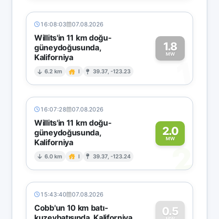
16:08:03
07.08.2026
Willits'in 11 km doğu-
1.8
güneydoğusunda,
MW
Kaliforniya
1
6.2 km
I
39.37, -123.23
16:07:28
07.08.2026
Willits'in 11 km doğu-
2.0
güneydoğusunda,
MW
Kaliforniya
2
6.0 km
I
39.37, -123.24
15:43:40
07.08.2026
Cobb'un 10 km batı-
0.5
kuzeybatısında, Kaliforniya
MW