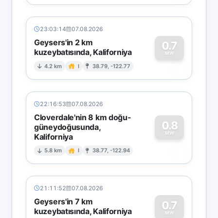
23:03:14
07.08.2026
Geysers'in 2 km
0.7
kuzeybatısında, Kaliforniya
0
MW
4.2 km
I
38.79, -122.77
22:16:53
07.08.2026
Cloverdale'nin 8 km doğu-
0.8
güneydoğusunda,
MW
Kaliforniya
0
5.8 km
I
38.77, -122.94
21:11:52
07.08.2026
Geysers'in 7 km
0.7
kuzeybatısında, Kaliforniya
MW