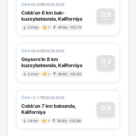
04:45:40
08.08.2026
Cobb'un 6 km batı-
0.8
kuzeybatısında, Kaliforniya
0
MW
2.0 km
I
38.84, -122.79
04:39:42
08.08.2026
Geysers'in 8 km
0.2
kuzeybatısında, Kaliforniya
0
MW
2.4 km
I
38.83, -122.82
04:12:17
08.08.2026
Cobb'un 7 km batısında,
0.8
Kaliforniya
0
MW
1.9 km
I
38.83, -122.80