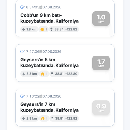
18:34:05
07.08.2026
Cobb'un 9 km batı-
1.0
kuzeybatısında, Kaliforniya
1
MW
1.8 km
I
38.84, -122.82
17:47:36
07.08.2026
Geysers'in 5 km
1.7
kuzeybatısında, Kaliforniya
1
MW
3.3 km
I
38.81, -122.80
17:13:22
07.08.2026
Geysers'in 7 km
0.9
kuzeybatısında, Kaliforniya
0
MW
2.9 km
I
38.81, -122.82