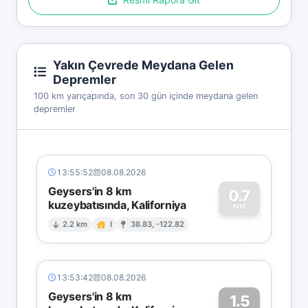
Yakın Çevrede Meydana Gelen
Depremler
100 km yarıçapında, son 30 gün içinde meydana gelen
depremler
13:55:52
08.08.2026
Geysers'in 8 km
0.7
kuzeybatısında, Kaliforniya
0
MW
2.2 km
I
38.83, -122.82
13:53:42
08.08.2026
Geysers'in 8 km
1.5