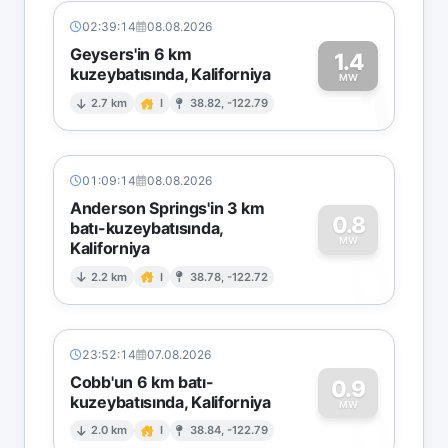
02:39:14
08.08.2026
Geysers'in 6 km
1.4
kuzeybatısında, Kaliforniya
1
MW
2.7 km
I
38.82, -122.79
01:09:14
08.08.2026
Anderson Springs'in 3 km
0.8
batı-kuzeybatısında,
MW
Kaliforniya
0
2.2 km
I
38.78, -122.72
23:52:14
07.08.2026
Cobb'un 6 km batı-
0.9
kuzeybatısında, Kaliforniya
0
MW
2.0 km
I
38.84, -122.79