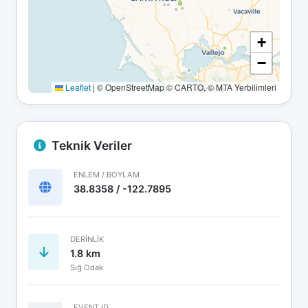
+
−
Leaflet
|
© OpenStreetMap © CARTO, © MTA Yerbilimleri
Teknik Veriler
ENLEM / BOYLAM
38.8358 / -122.7895
DERINLIK
1.8 km
Sığ Odak
EVENT ID