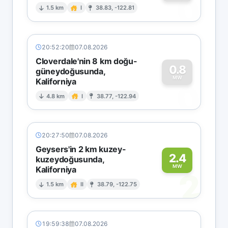
0
1.5 km
I
38.83, -122.81
20:52:20
07.08.2026
Cloverdale'nin 8 km doğu-
0.8
güneydoğusunda,
MW
Kaliforniya
0
4.8 km
I
38.77, -122.94
20:27:50
07.08.2026
Geysers'in 2 km kuzey-
2.4
kuzeydoğusunda,
MW
Kaliforniya
2
1.5 km
II
38.79, -122.75
19:59:38
07.08.2026