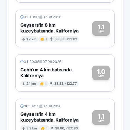
02:10:07
07.08.2026
Geysers'in 8 km
1.1
kuzeybatısında, Kaliforniya
1
MW
1.7 km
I
38.83, -122.82
01:20:35
07.08.2026
Cobb'un 4 km batısında,
1.0
Kaliforniya
1
MW
2.1 km
I
38.83, -122.77
00:54:15
07.08.2026
Geysers'in 4 km
1.1
kuzeybatısında, Kaliforniya
MW
3.3 km
I
38.80, -122.80