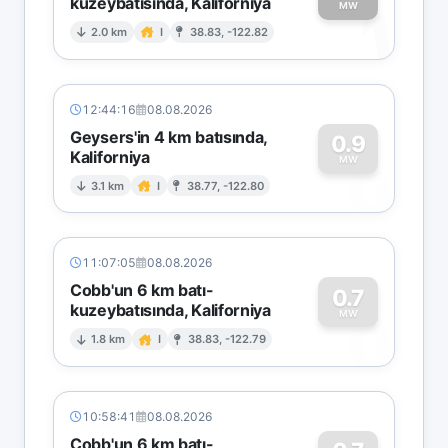
kuzeybatısında, Kaliforniya
1
MW
2.0 km
I
38.83, -122.82
12:44:16
08.08.2026
Geysers'in 4 km batısında,
0.9
Kaliforniya
0
MW
3.1 km
I
38.77, -122.80
11:07:05
08.08.2026
Cobb'un 6 km batı-
0.7
kuzeybatısında, Kaliforniya
0
MW
1.8 km
I
38.83, -122.79
10:58:41
08.08.2026
Cobb'un 6 km batı-