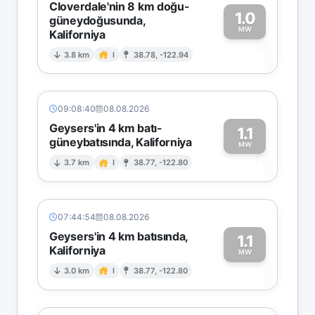
Cloverdale'nin 8 km doğu-
1.0
güneydoğusunda,
MW
Kaliforniya
1
3.8 km
I
38.78, -122.94
09:08:40
08.08.2026
Geysers'in 4 km batı-
1.1
güneybatısında, Kaliforniya
1
MW
3.7 km
I
38.77, -122.80
07:44:54
08.08.2026
Geysers'in 4 km batısında,
1.1
Kaliforniya
1
MW
3.0 km
I
38.77, -122.80