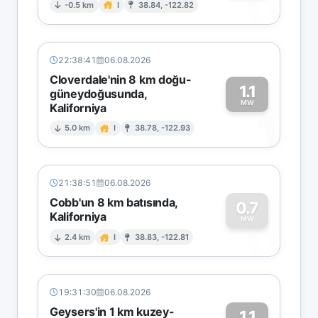
0
-0.5 km
I
38.84, -122.82
22:38:41
06.08.2026
Cloverdale'nin 8 km doğu-
1.1
güneydoğusunda,
MW
Kaliforniya
1
5.0 km
I
38.78, -122.93
21:38:51
06.08.2026
Cobb'un 8 km batısında,
0.7
Kaliforniya
0
MW
2.4 km
I
38.83, -122.81
19:31:30
06.08.2026
Geysers'in 1 km kuzey-
1.1