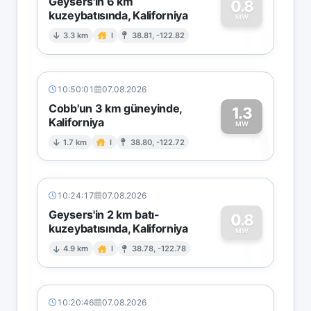
Geysers'in 6 km
0.8
kuzeybatısında, Kaliforniya
0
MW
3.3 km
I
38.81, -122.82
10:50:01
07.08.2026
Cobb'un 3 km güneyinde,
1.3
Kaliforniya
1
MW
1.7 km
I
38.80, -122.72
10:24:17
07.08.2026
Geysers'in 2 km batı-
0.8
kuzeybatısında, Kaliforniya
0
MW
4.9 km
I
38.78, -122.78
10:20:46
07.08.2026