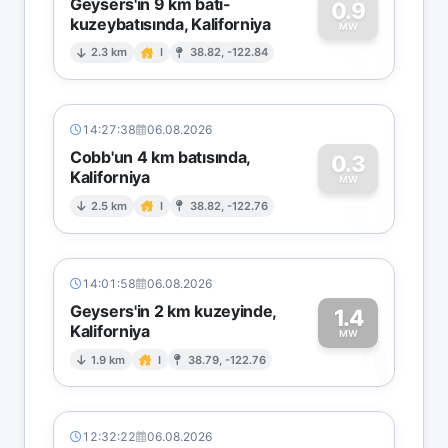
Geysers'in 9 km batı-
0.9
kuzeybatısında, Kaliforniya
0
MW
2.3 km
I
38.82, -122.84
14:27:38
06.08.2026
Cobb'un 4 km batısında,
0.3
Kaliforniya
0
MW
2.5 km
I
38.82, -122.76
14:01:58
06.08.2026
Geysers'in 2 km kuzeyinde,
1.4
Kaliforniya
1
MW
1.9 km
I
38.79, -122.76
12:32:22
06.08.2026