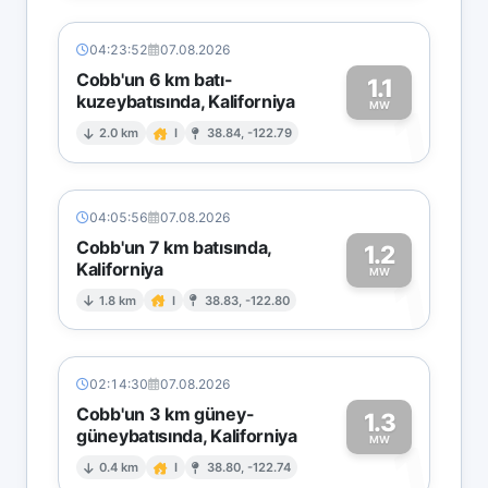
04:23:52
07.08.2026
Cobb'un 6 km batı-
1.1
kuzeybatısında, Kaliforniya
1
MW
2.0 km
I
38.84, -122.79
04:05:56
07.08.2026
Cobb'un 7 km batısında,
1.2
Kaliforniya
1
MW
1.8 km
I
38.83, -122.80
02:14:30
07.08.2026
Cobb'un 3 km güney-
1.3
güneybatısında, Kaliforniya
1
MW
0.4 km
I
38.80, -122.74