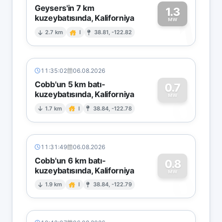
Geysers'in 7 km
1.3
kuzeybatısında, Kaliforniya
1
MW
2.7 km
I
38.81, -122.82
11:35:02
06.08.2026
Cobb'un 5 km batı-
0.7
kuzeybatısında, Kaliforniya
0
MW
1.7 km
I
38.84, -122.78
11:31:49
06.08.2026
Cobb'un 6 km batı-
0.8
kuzeybatısında, Kaliforniya
0
MW
1.9 km
I
38.84, -122.79