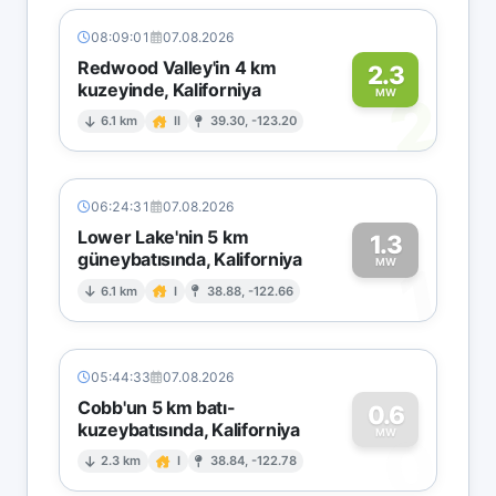
08:09:01
07.08.2026
Redwood Valley'in 4 km
2.3
kuzeyinde, Kaliforniya
2
MW
6.1 km
II
39.30, -123.20
06:24:31
07.08.2026
Lower Lake'nin 5 km
1.3
güneybatısında, Kaliforniya
1
MW
6.1 km
I
38.88, -122.66
05:44:33
07.08.2026
Cobb'un 5 km batı-
0.6
kuzeybatısında, Kaliforniya
0
MW
2.3 km
I
38.84, -122.78