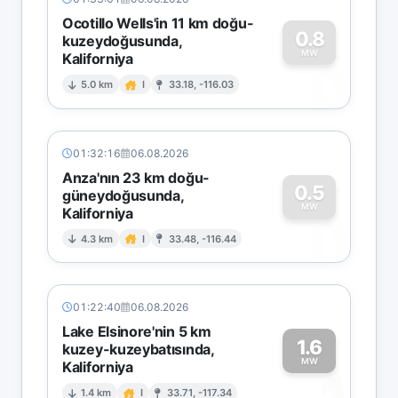
Ocotillo Wells'in 11 km doğu-
0.8
kuzeydoğusunda,
MW
Kaliforniya
0
5.0 km
I
33.18, -116.03
01:32:16
06.08.2026
Anza'nın 23 km doğu-
0.5
güneydoğusunda,
MW
Kaliforniya
0
4.3 km
I
33.48, -116.44
01:22:40
06.08.2026
Lake Elsinore'nin 5 km
1.6
kuzey-kuzeybatısında,
MW
Kaliforniya
1.4 km
I
33.71, -117.34