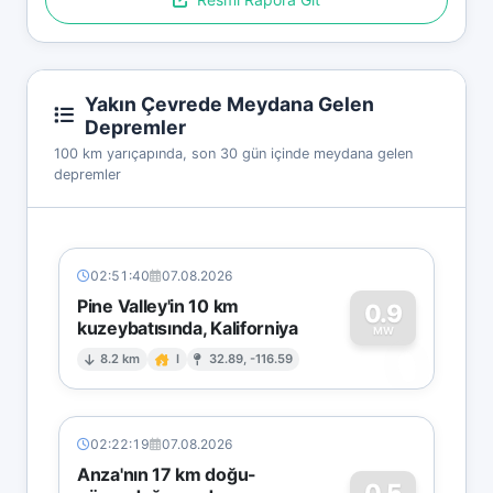
Yakın Çevrede Meydana Gelen
Depremler
100 km yarıçapında, son 30 gün içinde meydana gelen
depremler
02:51:40
07.08.2026
Pine Valley'in 10 km
0.9
kuzeybatısında, Kaliforniya
0
MW
8.2 km
I
32.89, -116.59
02:22:19
07.08.2026
Anza'nın 17 km doğu-
0.5