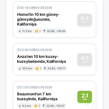
00:18:09
04.08.2026
Hemet'in 10 km güney-
0.5
güneydoğusunda,
MW
Kaliforniya
0
11.3 km
I
33.66, -116.95
23:36:20
03.08.2026
Anza'nın 10 km kuzey-
0.5
kuzeybatısında, Kaliforniya
0
MW
16.0 km
I
33.64, -116.71
21:50:25
03.08.2026
Beaumont'un 7 km
2.1
kuzeyinde, Kaliforniya
2
MW
9.3 km
I
33.99, -116.97