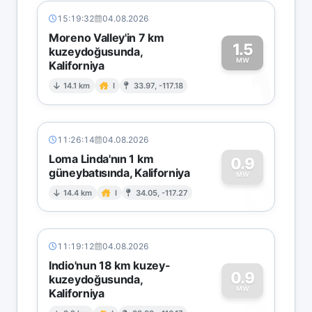
15:19:32
04.08.2026
Moreno Valley'in 7 km
1.5
kuzeydoğusunda,
MW
Kaliforniya
1
14.1 km
I
33.97, -117.18
11:26:14
04.08.2026
Loma Linda'nın 1 km
0.9
güneybatısında, Kaliforniya
0
MW
14.4 km
I
34.05, -117.27
11:19:12
04.08.2026
Indio'nun 18 km kuzey-
0.9
kuzeydoğusunda,
MW
Kaliforniya