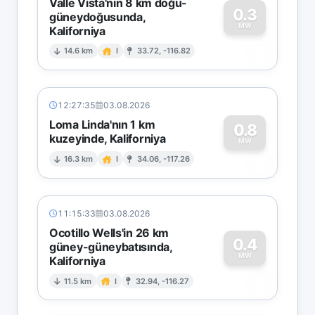
Valle Vista'nın 8 km doğu-
0.3
güneydoğusunda,
MW
Kaliforniya
0
14.6 km
I
33.72, -116.82
12:27:35
03.08.2026
Loma Linda'nın 1 km
0.8
kuzeyinde, Kaliforniya
0
MW
16.3 km
I
34.06, -117.26
11:15:33
03.08.2026
Ocotillo Wells'in 26 km
0.4
güney-güneybatısında,
MW
Kaliforniya
0
11.5 km
I
32.94, -116.27