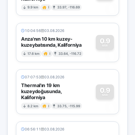
0
9.9 km
I
33.97, -116.69
10:04:56
03.08.2026
Anza'nın 10 km kuzey-
0.9
kuzeybatısında, Kaliforniya
0
MW
17.6 km
I
33.64, -116.72
07:07:53
03.08.2026
Thermal'ın 19 km
0.9
kuzeydoğusunda,
MW
Kaliforniya
0
8.2 km
I
33.75, -115.99
06:56:11
03.08.2026