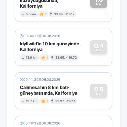
kuzeydoğusunda,
MW
Kaliforniya
1
5.5 km
I
33.89, -116.17
09:36:17
06.08.2026
Idyllwild'in 10 km güneyinde,
0.4
Kaliforniya
0
MW
13.9 km
I
33.65, -116.72
09:11:39
06.08.2026
Calimesa'nın 8 km batı-
0.8
güneybatısında, Kaliforniya
0
MW
13.7 km
I
33.97, -117.14
05:46:32
06.08.2026