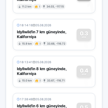
1
11.2 km
I
34.03, -117.15
18:14:18
05.08.2026
Idyllwild'in 7 km güneyinde,
0.3
Kaliforniya
0
MW
15.9 km
I
33.68, -116.72
18:13:41
05.08.2026
Idyllwild'in 8 km güneyinde,
0.4
Kaliforniya
0
MW
15.0 km
I
33.67, -116.71
17:38:48
05.08.2026
Idyllwild'in 6 km güneyinde,
0.5