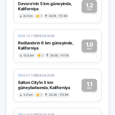
Devore'nin 5 km güneyinde,
1.2
Kaliforniya
1
MW
8.3 km
I
34.18, -117.40
05:12:17
06.08.2026
Redlands'ın 6 km güneyinde,
1.0
Kaliforniya
1
MW
13.5 km
I
34.00, -117.18
02:27:10
06.08.2026
Salton City'in 5 km
1.1
güneybatısında, Kaliforniya
1
MW
3.4 km
I
33.26, -115.99
01:33:01
06.08.2026