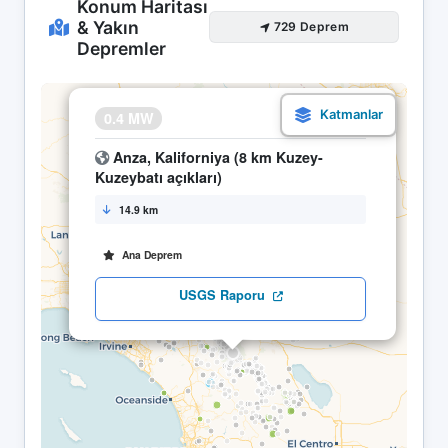
Konum Haritası
& Yakın
729 Deprem
Depremler
×
0.4 MW
17.05 09:49
Anza, Kaliforniya (8 km Kuzey-
Kuzeybatı açıkları)
14.9 km
Ana Deprem
USGS Raporu