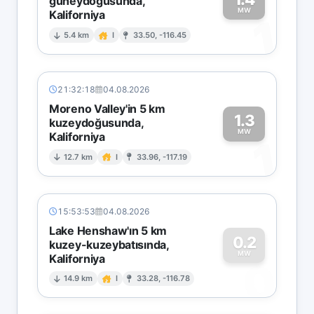
güneydoğusunda,
MW
Kaliforniya
1
5.4 km
I
33.50, -116.45
21:32:18
04.08.2026
Moreno Valley'in 5 km
1.3
kuzeydoğusunda,
MW
Kaliforniya
1
12.7 km
I
33.96, -117.19
15:53:53
04.08.2026
Lake Henshaw'ın 5 km
0.2
kuzey-kuzeybatısında,
MW
Kaliforniya
0
14.9 km
I
33.28, -116.78