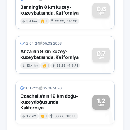
Banning'in 8 km kuzey-
0.6
kuzeybatısında, Kaliforniya
0
MW
9.4 km
I
33.99, -116.90
12:04:24
05.08.2026
Anza'nın 9 km kuzey-
0.7
kuzeybatısında, Kaliforniya
0
MW
13.4 km
I
33.63, -116.71
10:12:23
05.08.2026
Coachella'nın 19 km doğu-
1.2
kuzeydoğusunda,
MW
Kaliforniya
1
1.2 km
I
33.77, -116.00