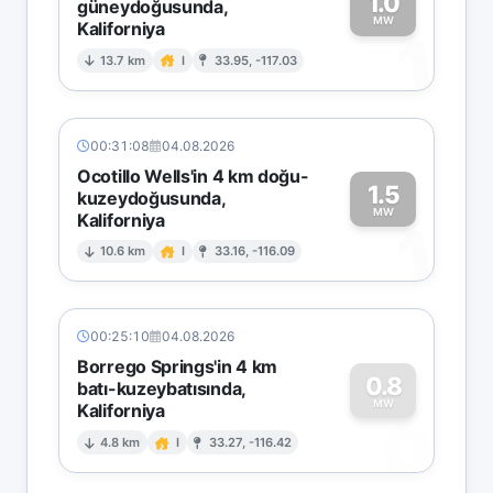
1.0
güneydoğusunda,
MW
Kaliforniya
1
13.7 km
I
33.95, -117.03
00:31:08
04.08.2026
Ocotillo Wells'in 4 km doğu-
1.5
kuzeydoğusunda,
MW
Kaliforniya
1
10.6 km
I
33.16, -116.09
00:25:10
04.08.2026
Borrego Springs'in 4 km
0.8
batı-kuzeybatısında,
MW
Kaliforniya
0
4.8 km
I
33.27, -116.42