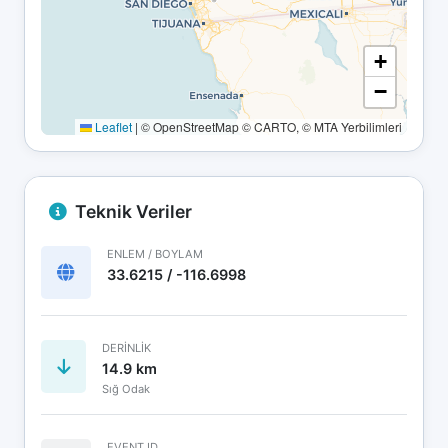
+
−
Leaflet
|
© OpenStreetMap © CARTO, © MTA Yerbilimleri
Teknik Veriler
ENLEM / BOYLAM
33.6215 / -116.6998
DERINLIK
14.9 km
Sığ Odak
EVENT ID