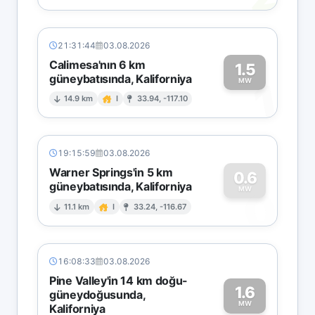
21:31:44
03.08.2026
Calimesa'nın 6 km
1.5
güneybatısında, Kaliforniya
1
MW
14.9 km
I
33.94, -117.10
19:15:59
03.08.2026
Warner Springs'in 5 km
0.6
güneybatısında, Kaliforniya
0
MW
11.1 km
I
33.24, -116.67
16:08:33
03.08.2026
Pine Valley'in 14 km doğu-
1.6
güneydoğusunda,
MW
Kaliforniya