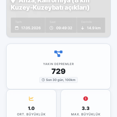
Anza, Kaliforniya (8 km
Kuzey-Kuzeybatı açıkları)
Tarih
Saat
Derinlik
17.05.2026
09:49:32
14.9 km
YAKIN DEPREMLER
729
Son 30 gün, 100km
1.0
3.3
ORT. BÜYÜKLÜK
MAX. BÜYÜKLÜK