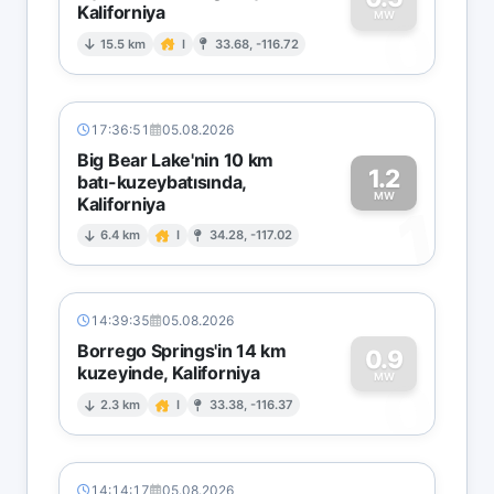
Kaliforniya
0
MW
15.5 km
I
33.68, -116.72
17:36:51
05.08.2026
Big Bear Lake'nin 10 km
1.2
batı-kuzeybatısında,
MW
Kaliforniya
1
6.4 km
I
34.28, -117.02
14:39:35
05.08.2026
Borrego Springs'in 14 km
0.9
kuzeyinde, Kaliforniya
0
MW
2.3 km
I
33.38, -116.37
14:14:17
05.08.2026