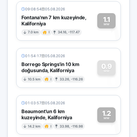
09:08:54
05.08.2026
Fontana'nın 7 km kuzeyinde,
1.1
Kaliforniya
1
MW
7.0 km
I
34.16, -117.47
01:54:17
05.08.2026
Borrego Springs'in 10 km
0.9
doğusunda, Kaliforniya
0
MW
10.5 km
I
33.26, -116.26
01:03:57
05.08.2026
Beaumont'un 6 km
1.2
kuzeyinde, Kaliforniya
1
MW
14.2 km
I
33.98, -116.98