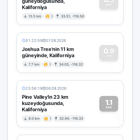
güneydoğusunda,
MW
Kaliforniya
0
13.5 km
I
33.51, -116.50
01:22:59
07.08.2026
Joshua Tree'nin 11 km
0.9
güneyinde, Kaliforniya
0
MW
7.7 km
I
34.03, -116.32
23:56:19
06.08.2026
Pine Valley'in 23 km
1.1
kuzeydoğusunda,
MW
Kaliforniya
1
8.0 km
I
32.94, -116.33