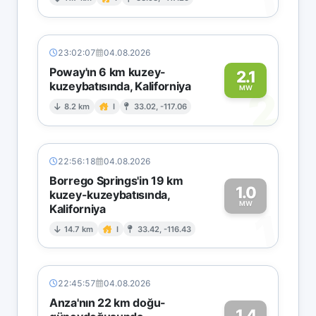
1
23:02:07
04.08.2026
Poway'ın 6 km kuzey-
2.1
kuzeybatısında, Kaliforniya
2
MW
8.2 km
I
33.02, -117.06
22:56:18
04.08.2026
Borrego Springs'in 19 km
1.0
kuzey-kuzeybatısında,
MW
Kaliforniya
1
14.7 km
I
33.42, -116.43
22:45:57
04.08.2026
Anza'nın 22 km doğu-
1.4