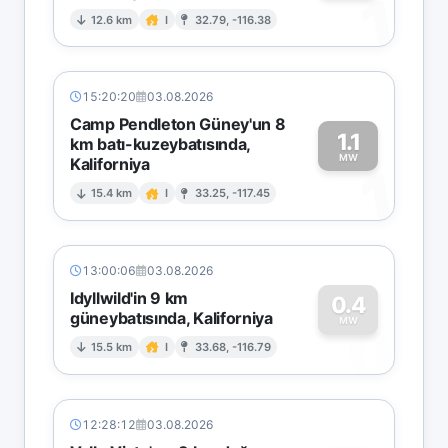
1
12.6 km
I
32.79, -116.38
15:20:20
03.08.2026
Camp Pendleton Güney'un 8
1.1
km batı-kuzeybatısında,
MW
Kaliforniya
1
15.4 km
I
33.25, -117.45
13:00:06
03.08.2026
Idyllwild'in 9 km
0.4
güneybatısında, Kaliforniya
0
MW
15.5 km
I
33.68, -116.79
12:28:12
03.08.2026