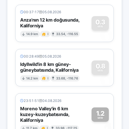
00:37:17
05.08.2026
Anza'nın 12 km doğusunda,
0.3
Kaliforniya
0
MW
14.9 km
I
33.54, -116.55
00:28:49
05.08.2026
Idyllwild'in 8 km güney-
0.8
güneybatısında, Kaliforniya
0
MW
14.2 km
I
33.68, -116.76
23:51:51
04.08.2026
Moreno Valley'in 6 km
1.2
kuzey-kuzeybatısında,
MW
Kaliforniya
11.7 km
I
33.98, -117.25