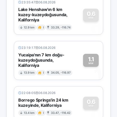
23:35:47
06.08.2026
Lake Henshaw'ın 6 km
0.6
kuzey-kuzeydoğusunda,
MW
Kaliforniya
0
12.9 km
I
33.29, -116.74
23:19:17
06.08.2026
Yucaipa'nın 7 km doğu-
1.1
kuzeydoğusunda,
MW
Kaliforniya
1
13.9 km
I
34.05, -116.97
22:08:05
06.08.2026
Borrego Springs'in 24 km
0.6
kuzeyinde, Kaliforniya
0
MW
13.4 km
I
33.47, -116.42