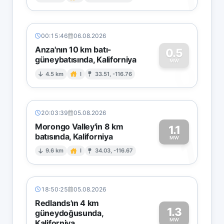
1
00:15:46
06.08.2026
Anza'nın 10 km batı-
0.5
güneybatısında, Kaliforniya
0
MW
4.5 km
I
33.51, -116.76
20:03:39
05.08.2026
Morongo Valley'in 8 km
1.1
batısında, Kaliforniya
1
MW
9.6 km
I
34.03, -116.67
18:50:25
05.08.2026
Redlands'ın 4 km
1.3
güneydoğusunda,
MW
Kaliforniya