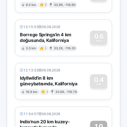
0
8.5 km
I
33.99, -116.90
13:15:53
06.08.2026
Borrego Springs'in 4 km
0.6
doğusunda, Kaliforniya
0
MW
3.3 km
I
33.26, -116.33
12:13:33
06.08.2026
Idyllwild'in 8 km
0.4
güneybatısında, Kaliforniya
0
MW
16.9 km
I
33.69, -116.78
11:54:57
06.08.2026
Indio'nun 20 km kuzey-
1.0