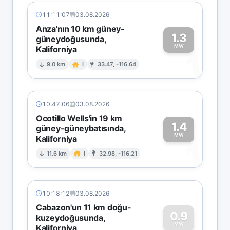
11:11:07
03.08.2026
Anza'nın 10 km güney-
1.3
güneydoğusunda,
MW
Kaliforniya
1
9.0 km
I
33.47, -116.64
10:47:06
03.08.2026
Ocotillo Wells'in 19 km
1.4
güney-güneybatısında,
MW
Kaliforniya
1
11.6 km
I
32.98, -116.21
10:18:12
03.08.2026
Cabazon'un 11 km doğu-
0.9
kuzeydoğusunda,
MW
Kaliforniya