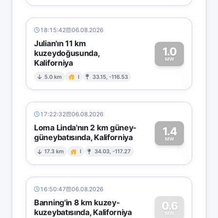
18:15:42
06.08.2026
Julian'ın 11 km
1.0
kuzeydoğusunda,
MW
Kaliforniya
1
5.0 km
I
33.15, -116.53
17:22:32
06.08.2026
Loma Linda'nın 2 km güney-
1.4
güneybatısında, Kaliforniya
1
MW
17.3 km
I
34.03, -117.27
16:50:47
06.08.2026
Banning'in 8 km kuzey-
0.6
kuzeybatısında, Kaliforniya
MW