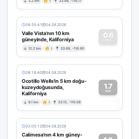
0
3.2 km
I
33.88, -116.17
08:35:41
04.08.2026
Valle Vista'nın 10 km
0.6
güneyinde, Kaliforniya
0
MW
12.2 km
I
33.66, -116.90
08:18:40
04.08.2026
Ocotillo Wells'in 5 km doğu-
1.7
kuzeydoğusunda,
MW
Kaliforniya
1
8.1 km
I
33.15, -116.08
02:05:12
04.08.2026
Calimesa'nın 4 km güney-