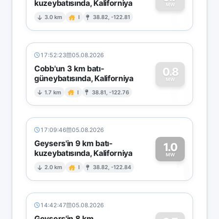
kuzeybatısında, Kaliforniya
0
MW
3.0 km
I
38.82, -122.81
17:52:23
05.08.2026
Cobb'un 3 km batı-
0.8
güneybatısında, Kaliforniya
0
MW
1.7 km
I
38.81, -122.76
17:09:46
05.08.2026
Geysers'in 9 km batı-
1.0
kuzeybatısında, Kaliforniya
1
MW
2.0 km
I
38.82, -122.84
14:42:47
05.08.2026
Geysers'in 8 km