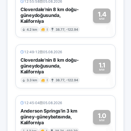
12:55:58
05.08.2026
Cloverdale'nin 8 km doğu-
1.4
güneydoğusunda,
MW
Kaliforniya
1
4.2 km
I
38.77, -122.94
12:49:12
05.08.2026
Cloverdale'nin 8 km doğu-
1.1
güneydoğusunda,
MW
Kaliforniya
1
3.3 km
I
38.77, -122.94
12:45:04
05.08.2026
Anderson Springs'in 3 km
1.0
güney-güneybatısında,
MW
Kaliforniya
1.3 km
I
38.74, -122.70