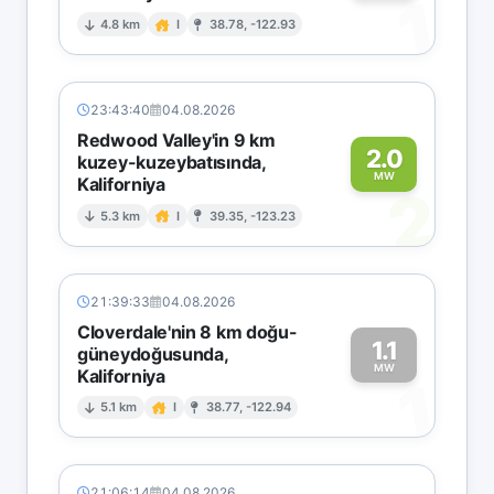
1
4.8 km
I
38.78, -122.93
23:43:40
04.08.2026
Redwood Valley'in 9 km
2.0
kuzey-kuzeybatısında,
MW
Kaliforniya
2
5.3 km
I
39.35, -123.23
21:39:33
04.08.2026
Cloverdale'nin 8 km doğu-
1.1
güneydoğusunda,
MW
Kaliforniya
1
5.1 km
I
38.77, -122.94
21:06:14
04.08.2026