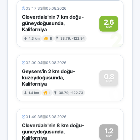
03:17:33
05.08.2026
Cloverdale'nin 7 km doğu-
2.6
güneydoğusunda,
MW
Kaliforniya
2
4.3 km
II
38.79, -122.94
02:00:04
05.08.2026
Geysers'in 2 km doğu-
0.8
kuzeydoğusunda,
MW
Kaliforniya
0
1.4 km
I
38.79, -122.73
01:49:35
05.08.2026
Cloverdale'nin 8 km doğu-
1.2
güneydoğusunda,
MW
Kaliforniya