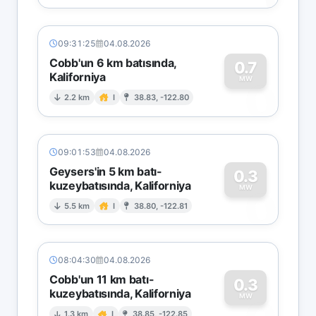
09:31:25
04.08.2026
Cobb'un 6 km batısında,
0.7
Kaliforniya
0
MW
2.2 km
I
38.83, -122.80
09:01:53
04.08.2026
Geysers'in 5 km batı-
0.3
kuzeybatısında, Kaliforniya
0
MW
5.5 km
I
38.80, -122.81
08:04:30
04.08.2026
Cobb'un 11 km batı-
0.3
kuzeybatısında, Kaliforniya
MW
1.3 km
I
38.85, -122.85