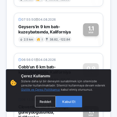
0
07:55:50
04.08.2026
Geysers'in 9 km batı-
1.1
kuzeybatısında, Kaliforniya
1
MW
2.5 km
I
38.82, -122.84
06:56:01
04.08.2026
Cobb'un 6 km batı-
0.9
kuzeybatısında, Kaliforniya
0
MW
Çerez Kullanımı
2.2 km
I
38.84, -122.79
Sizlere daha iyi bir deneyim sunabilmek için sitemizde
çerezler kullanılmaktadır. Sitemizi kullanmaya devam ederek
Gizlilik ve Çerez Politikamızı
kabul etmiş olursunuz.
06:13:52
04.08.2026
Reddet
Kabul Et
Cloverdale'nin 8 km doğu-
1.1
güneydoğusunda,
MW