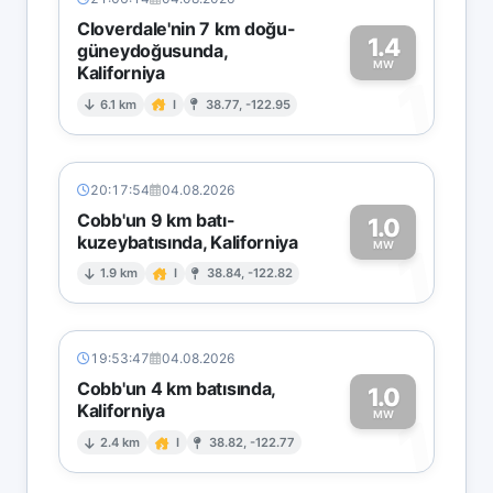
Cloverdale'nin 7 km doğu-
1.4
güneydoğusunda,
MW
Kaliforniya
1
6.1 km
I
38.77, -122.95
20:17:54
04.08.2026
Cobb'un 9 km batı-
1.0
kuzeybatısında, Kaliforniya
1
MW
1.9 km
I
38.84, -122.82
19:53:47
04.08.2026
Cobb'un 4 km batısında,
1.0
Kaliforniya
1
MW
2.4 km
I
38.82, -122.77