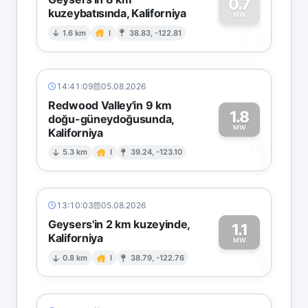
0.7
kuzeybatısında, Kaliforniya
0
MW
1.6 km
I
38.83, -122.81
14:41:09
05.08.2026
Redwood Valley'in 9 km
1.8
doğu-güneydoğusunda,
MW
Kaliforniya
1
5.3 km
I
39.24, -123.10
13:10:03
05.08.2026
Geysers'in 2 km kuzeyinde,
1.1
Kaliforniya
1
MW
0.8 km
I
38.79, -122.76