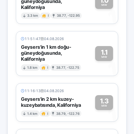
1.0
güneydoğusunda,
MW
Kaliforniya
1
3.3 km
I
38.77, -122.95
11:51:47
04.08.2026
Geysers'in 1 km doğu-
1.1
güneydoğusunda,
MW
Kaliforniya
1
1.8 km
I
38.77, -122.75
11:16:13
04.08.2026
Geysers'in 2 km kuzey-
1.3
kuzeybatısında, Kaliforniya
1
MW
1.4 km
I
38.79, -122.76