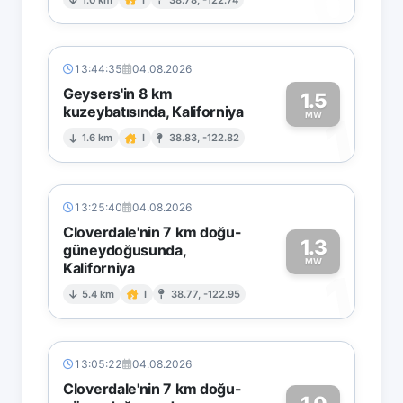
0
13:44:35
04.08.2026
Geysers'in 8 km
1.5
kuzeybatısında, Kaliforniya
1
MW
1.6 km
I
38.83, -122.82
13:25:40
04.08.2026
Cloverdale'nin 7 km doğu-
1.3
güneydoğusunda,
MW
Kaliforniya
1
5.4 km
I
38.77, -122.95
13:05:22
04.08.2026
Cloverdale'nin 7 km doğu-