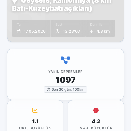
Geysers, Kaliforniya (8 km
Batı-Kuzeybatı açıkları)
Tarih
Saat
Derinlik
17.05.2026
13:23:07
4.8 km
YAKIN DEPREMLER
1097
Son 30 gün, 100km
1.1
4.2
ORT. BÜYÜKLÜK
MAX. BÜYÜKLÜK