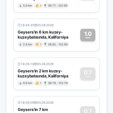
1
5.0 km
I
38.77, -122.95
18:44:35
05.08.2026
Geysers'in 6 km kuzey-
1.0
kuzeybatısında, Kaliforniya
1
MW
2.8 km
I
38.82, -122.80
18:26:16
05.08.2026
Geysers'in 2 km kuzey-
0.7
kuzeybatısında, Kaliforniya
0
MW
0.6 km
I
38.79, -122.76
18:09:09
05.08.2026
Geysers'in 7 km
0.7