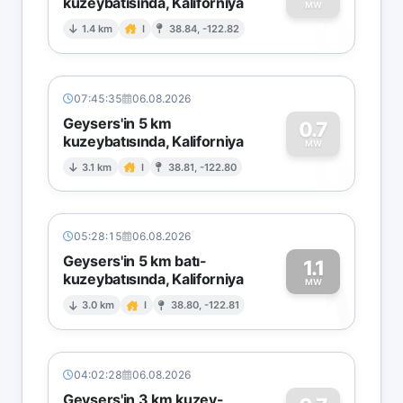
kuzeybatısında, Kaliforniya
0
MW
1.4 km
I
38.84, -122.82
07:45:35
06.08.2026
Geysers'in 5 km
0.7
kuzeybatısında, Kaliforniya
0
MW
3.1 km
I
38.81, -122.80
05:28:15
06.08.2026
Geysers'in 5 km batı-
1.1
kuzeybatısında, Kaliforniya
1
MW
3.0 km
I
38.80, -122.81
04:02:28
06.08.2026
Geysers'in 3 km kuzey-