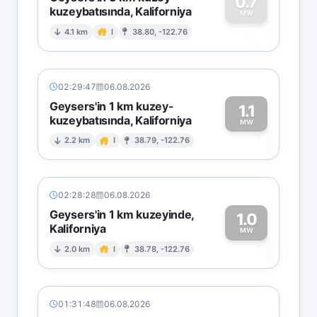
0.7
kuzeybatısında, Kaliforniya
0
MW
4.1 km
I
38.80, -122.76
02:29:47
06.08.2026
Geysers'in 1 km kuzey-
1.1
kuzeybatısında, Kaliforniya
1
MW
2.2 km
I
38.79, -122.76
02:28:28
06.08.2026
Geysers'in 1 km kuzeyinde,
1.0
Kaliforniya
1
MW
2.0 km
I
38.78, -122.76
01:31:48
06.08.2026