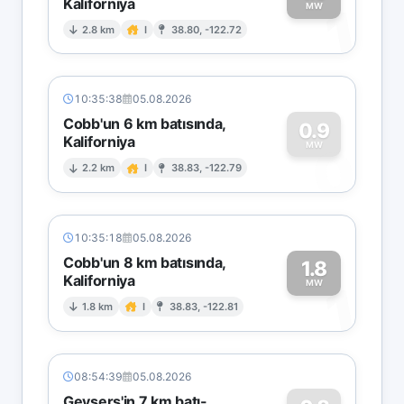
Kaliforniya
1
MW
2.8 km
I
38.80, -122.72
10:35:38
05.08.2026
Cobb'un 6 km batısında,
0.9
Kaliforniya
0
MW
2.2 km
I
38.83, -122.79
10:35:18
05.08.2026
Cobb'un 8 km batısında,
1.8
Kaliforniya
1
MW
1.8 km
I
38.83, -122.81
08:54:39
05.08.2026
Geysers'in 7 km batı-