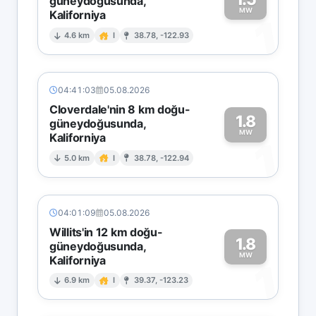
güneydoğusunda,
MW
Kaliforniya
1
4.6 km
I
38.78, -122.93
04:41:03
05.08.2026
Cloverdale'nin 8 km doğu-
1.8
güneydoğusunda,
MW
Kaliforniya
1
5.0 km
I
38.78, -122.94
04:01:09
05.08.2026
Willits'in 12 km doğu-
1.8
güneydoğusunda,
MW
Kaliforniya
1
6.9 km
I
39.37, -123.23