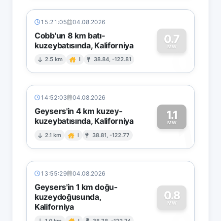
15:21:05
04.08.2026
Cobb'un 8 km batı-
0.7
kuzeybatısında, Kaliforniya
0
MW
2.5 km
I
38.84, -122.81
14:52:03
04.08.2026
Geysers'in 4 km kuzey-
1.1
kuzeybatısında, Kaliforniya
1
MW
2.1 km
I
38.81, -122.77
13:55:29
04.08.2026
Geysers'in 1 km doğu-
0.8
kuzeydoğusunda,
MW
Kaliforniya
1.0 km
I
38.78, -122.74