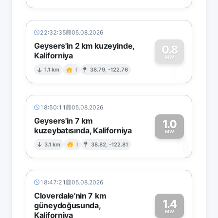
22:32:35
05.08.2026
Geysers'in 2 km kuzeyinde,
0.8
Kaliforniya
0
MW
1.1 km
I
38.79, -122.76
18:50:11
05.08.2026
Geysers'in 7 km
1.0
kuzeybatısında, Kaliforniya
1
MW
3.1 km
I
38.82, -122.81
18:47:21
05.08.2026
Cloverdale'nin 7 km
1.4
güneydoğusunda,
MW
Kaliforniya