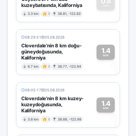
0.8
kuzeybatısında, Kaliforniya
0
MW
3.3 km
I
38.81, -122.82
08:29:51
05.08.2026
Cloverdale'nin 8 km doğu-
1.4
güneydoğusunda,
MW
Kaliforniya
1
6.7 km
I
38.77, -122.94
08:05:17
05.08.2026
Cloverdale'nin 8 km kuzey-
1.4
kuzeydoğusunda,
MW
Kaliforniya
1
3.8 km
I
38.88, -122.98