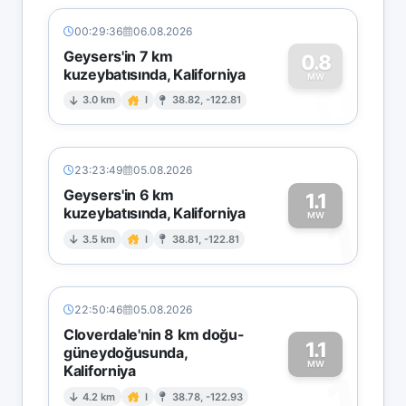
00:29:36
06.08.2026
Geysers'in 7 km
0.8
kuzeybatısında, Kaliforniya
0
MW
3.0 km
I
38.82, -122.81
23:23:49
05.08.2026
Geysers'in 6 km
1.1
kuzeybatısında, Kaliforniya
1
MW
3.5 km
I
38.81, -122.81
22:50:46
05.08.2026
Cloverdale'nin 8 km doğu-
1.1
güneydoğusunda,
MW
Kaliforniya
1
4.2 km
I
38.78, -122.93