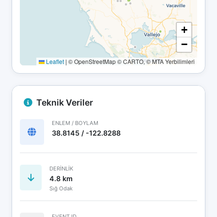
+
−
Leaflet
|
© OpenStreetMap © CARTO, © MTA Yerbilimleri
Teknik Veriler
ENLEM / BOYLAM
38.8145 / -122.8288
DERINLIK
4.8 km
Sığ Odak
EVENT ID