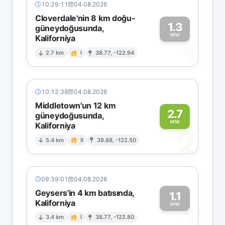
10:29:11
04.08.2026
Cloverdale'nin 8 km doğu-
1.3
güneydoğusunda,
MW
Kaliforniya
1
2.7 km
I
38.77, -122.94
10:12:38
04.08.2026
Middletown'un 12 km
2.7
güneydoğusunda,
MW
Kaliforniya
2
5.4 km
II
38.68, -122.50
09:39:01
04.08.2026
Geysers'in 4 km batısında,
1.1
Kaliforniya
1
MW
3.4 km
I
38.77, -122.80