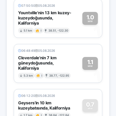
07:50:50
05.08.2026
Yountville'nin 13 km kuzey-
1.0
kuzeydoğusunda,
MW
Kaliforniya
1
5.1 km
I
38.51, -122.30
06:48:49
05.08.2026
Cloverdale'nin 7 km
1.1
güneydoğusunda,
MW
Kaliforniya
1
5.3 km
I
38.77, -122.95
06:12:20
05.08.2026
Geysers'in 10 km
0.7
kuzeybatısında, Kaliforniya
MW
1.7 km
I
38.84, -122.84