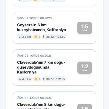
0
05:34:30
05.08.2026
Geysers'in 6 km
1.5
kuzeybatısında, Kaliforniya
1
MW
3.3 km
I
38.82, -122.80
05:06:10
05.08.2026
Cloverdale'nin 7 km doğu-
1.2
güneydoğusunda,
MW
Kaliforniya
1
4.0 km
I
38.77, -122.95
04:47:42
05.08.2026
Cloverdale'nin 8 km doğu-
1.5