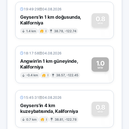
19:49:29
04.08.2026
Geysers'in 1 km doğusunda,
0.8
Kaliforniya
0
MW
1.4 km
I
38.78, -122.74
18:17:58
04.08.2026
Angwin'in 1 km güneyinde,
1.0
Kaliforniya
1
MW
-0.4 km
I
38.57, -122.45
15:45:31
04.08.2026
Geysers'in 4 km
0.8
kuzeybatısında, Kaliforniya
0
MW
0.7 km
I
38.81, -122.78