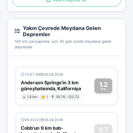
Yakın Çevrede Meydana Gelen
Depremler
100 km yarıçapında, son 30 gün içinde meydana gelen
depremler
10:01:46
06.08.2026
Anderson Springs'in 3 km
1.2
güneybatısında, Kaliforniya
1
MW
1.8 km
I
38.76, -122.72
09:20:01
06.08.2026
Cobb'un 9 km batı-
0.7