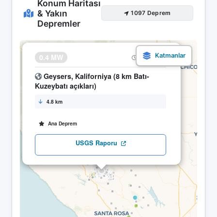
Konum Haritası
& Yakın
1097 Deprem
Depremler
×
0.4 MW
17.05 13:23
Geysers, Kaliforniya (8 km Batı-
Kuzeybatı açıkları)
4.8 km
Ana Deprem
USGS Raporu