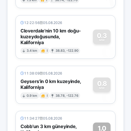
1
12:22:56
05.08.2026
Cloverdale'nin 10 km doğu-
0.3
kuzeydoğusunda,
MW
Kaliforniya
0
3.4 km
I
38.83, -122.90
11:38:09
05.08.2026
Geysers'in 0 km kuzeyinde,
0.8
Kaliforniya
0
MW
0.9 km
I
38.78, -122.76
11:34:27
05.08.2026
Cobb'un 3 km güneyinde,
1.0