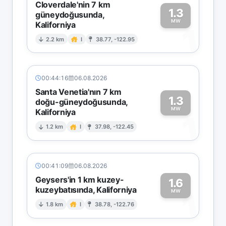
Cloverdale'nin 7 km
1.3
güneydoğusunda,
MW
Kaliforniya
1
2.2 km
I
38.77, -122.95
00:44:16
06.08.2026
Santa Venetia'nın 7 km
1.3
doğu-güneydoğusunda,
MW
Kaliforniya
1
1.2 km
I
37.98, -122.45
00:41:09
06.08.2026
Geysers'in 1 km kuzey-
1.6
kuzeybatısında, Kaliforniya
1
MW
1.8 km
I
38.78, -122.76