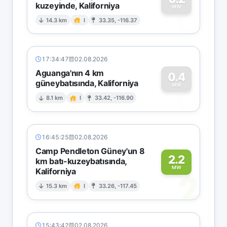
kuzeyinde, Kaliforniya
0
MW
14.3 km
I
33.35, -116.37
17:34:47
02.08.2026
Aguanga'nın 4 km
0.4
güneybatısında, Kaliforniya
0
MW
8.1 km
I
33.42, -116.90
16:45:25
02.08.2026
Camp Pendleton Güney'un 8
2.2
km batı-kuzeybatısında,
MW
Kaliforniya
2
15.3 km
I
33.26, -117.45
15:43:42
02.08.2026