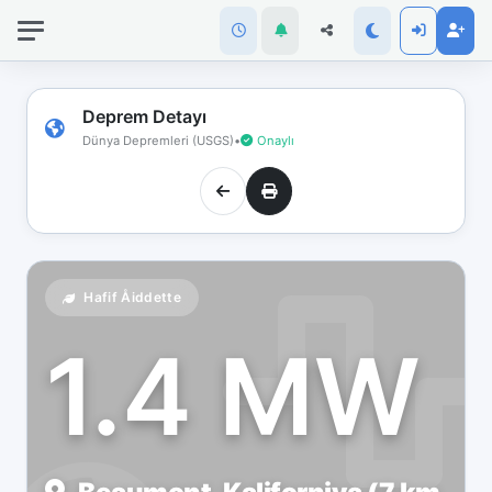
İnternet
bağlantınız
koptu!
Çevrimdışı
Deprem Detayı
moddasınız.
Dünya Depremleri (USGS)
•
Onaylı
Hafif Åiddette
1.4 MW