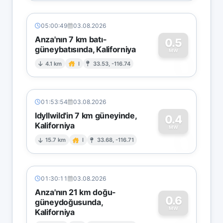
05:00:49
03.08.2026
Anza'nın 7 km batı-
0.5
güneybatısında, Kaliforniya
0
MW
4.1 km
I
33.53, -116.74
01:53:54
03.08.2026
Idyllwild'in 7 km güneyinde,
0.4
Kaliforniya
0
MW
15.7 km
I
33.68, -116.71
01:30:11
03.08.2026
Anza'nın 21 km doğu-
0.6
güneydoğusunda,
MW
Kaliforniya