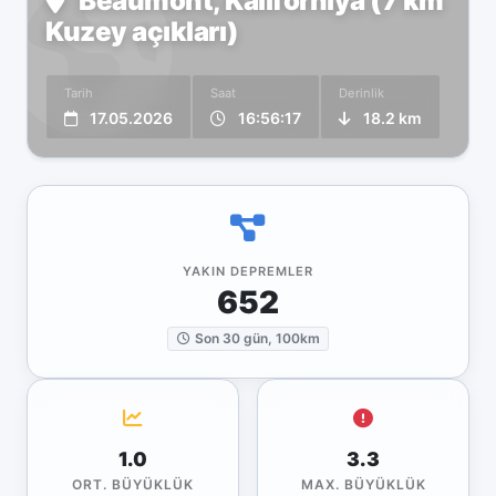
Beaumont, Kaliforniya (7 km
Kuzey açıkları)
Tarih
Saat
Derinlik
17.05.2026
16:56:17
18.2 km
YAKIN DEPREMLER
652
Son 30 gün, 100km
1.0
3.3
ORT. BÜYÜKLÜK
MAX. BÜYÜKLÜK