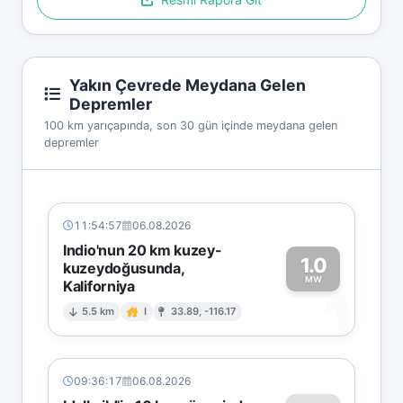
Yakın Çevrede Meydana Gelen
Depremler
100 km yarıçapında, son 30 gün içinde meydana gelen
depremler
11:54:57
06.08.2026
Indio'nun 20 km kuzey-
1.0
kuzeydoğusunda,
MW
Kaliforniya
1
5.5 km
I
33.89, -116.17
09:36:17
06.08.2026