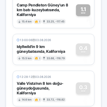
Camp Pendleton Güney'un 8
1.1
km batı-kuzeybatısında,
MW
Kaliforniya
1
15.4 km
I
33.25, -117.45
13:00:06
03.08.2026
Idyllwild'in 9 km
0.4
güneybatısında, Kaliforniya
0
MW
15.5 km
I
33.68, -116.79
12:28:12
03.08.2026
Valle Vista'nın 8 km doğu-
0.3
güneydoğusunda,
MW
Kaliforniya
0
14.6 km
I
33.72, -116.82