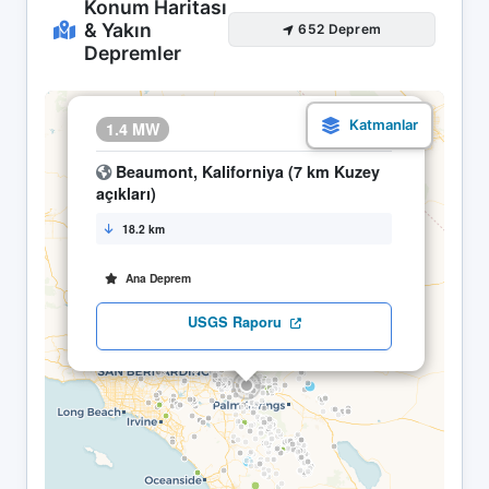
Konum Haritası
& Yakın
652 Deprem
Depremler
×
1.4 MW
17.05 16:56
Beaumont, Kaliforniya (7 km Kuzey
açıkları)
18.2 km
Ana Deprem
USGS Raporu