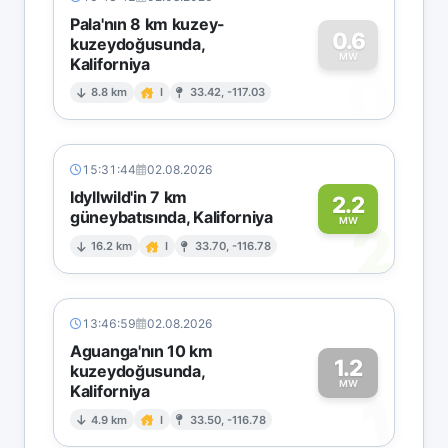
Pala'nın 8 km kuzey-
0.6
kuzeydoğusunda,
MW
Kaliforniya
0
8.8 km
I
33.42, -117.03
15:31:44
02.08.2026
Idyllwild'in 7 km
2.2
güneybatısında, Kaliforniya
2
MW
16.2 km
I
33.70, -116.78
13:46:59
02.08.2026
Aguanga'nın 10 km
1.2
kuzeydoğusunda,
MW
Kaliforniya
1
4.9 km
I
33.50, -116.78