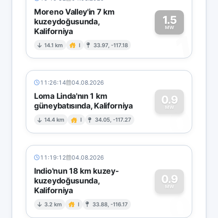
Moreno Valley'in 7 km
1.5
kuzeydoğusunda,
MW
Kaliforniya
1
14.1 km
I
33.97, -117.18
11:26:14
04.08.2026
Loma Linda'nın 1 km
0.9
güneybatısında, Kaliforniya
0
MW
14.4 km
I
34.05, -117.27
11:19:12
04.08.2026
Indio'nun 18 km kuzey-
0.9
kuzeydoğusunda,
MW
Kaliforniya
0
3.2 km
I
33.88, -116.17