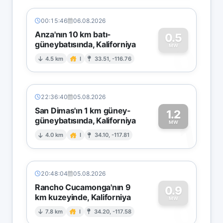
00:15:46
06.08.2026
Anza'nın 10 km batı-
0.5
güneybatısında, Kaliforniya
0
MW
4.5 km
I
33.51, -116.76
22:36:40
05.08.2026
San Dimas'ın 1 km güney-
1.2
güneybatısında, Kaliforniya
1
MW
4.0 km
I
34.10, -117.81
20:48:04
05.08.2026
Rancho Cucamonga'nın 9
0.9
km kuzeyinde, Kaliforniya
0
MW
7.8 km
I
34.20, -117.58