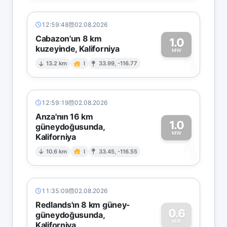
12:59:48
02.08.2026
Cabazon'un 8 km
1.0
kuzeyinde, Kaliforniya
1
MW
13.2 km
I
33.99, -116.77
12:59:19
02.08.2026
Anza'nın 16 km
1.0
güneydoğusunda,
MW
Kaliforniya
1
10.6 km
I
33.45, -116.55
11:35:09
02.08.2026
Redlands'ın 8 km güney-
0.6
güneydoğusunda,
MW
Kaliforniya