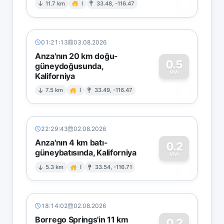
0
11.7 km
I
33.48, -116.47
01:21:13
03.08.2026
Anza'nın 20 km doğu-
0.5
güneydoğusunda,
MW
Kaliforniya
0
7.5 km
I
33.49, -116.47
22:29:43
02.08.2026
Anza'nın 4 km batı-
0.2
güneybatısında, Kaliforniya
0
MW
5.3 km
I
33.54, -116.71
18:14:02
02.08.2026
Borrego Springs'in 11 km
0.2