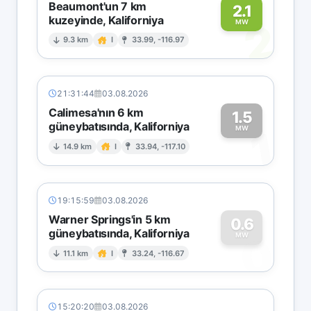
Beaumont'un 7 km
2.1
kuzeyinde, Kaliforniya
2
MW
9.3 km
I
33.99, -116.97
21:31:44
03.08.2026
Calimesa'nın 6 km
1.5
güneybatısında, Kaliforniya
1
MW
14.9 km
I
33.94, -117.10
19:15:59
03.08.2026
Warner Springs'in 5 km
0.6
güneybatısında, Kaliforniya
0
MW
11.1 km
I
33.24, -116.67
15:20:20
03.08.2026