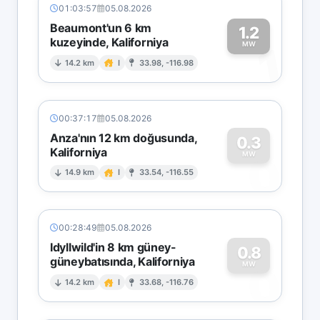
01:03:57
05.08.2026
Beaumont'un 6 km
1.2
kuzeyinde, Kaliforniya
1
MW
14.2 km
I
33.98, -116.98
00:37:17
05.08.2026
Anza'nın 12 km doğusunda,
0.3
Kaliforniya
0
MW
14.9 km
I
33.54, -116.55
00:28:49
05.08.2026
Idyllwild'in 8 km güney-
0.8
güneybatısında, Kaliforniya
0
MW
14.2 km
I
33.68, -116.76