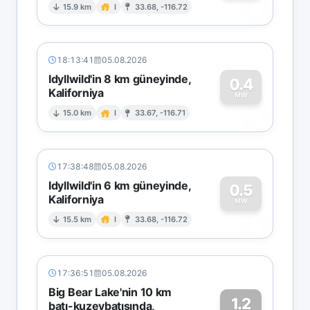
0
15.9 km
I
33.68, -116.72
18:13:41
05.08.2026
Idyllwild'in 8 km güneyinde,
0.4
Kaliforniya
0
MW
15.0 km
I
33.67, -116.71
17:38:48
05.08.2026
Idyllwild'in 6 km güneyinde,
0.5
Kaliforniya
0
MW
15.5 km
I
33.68, -116.72
17:36:51
05.08.2026
Big Bear Lake'nin 10 km
1.2
batı-kuzeybatısında,