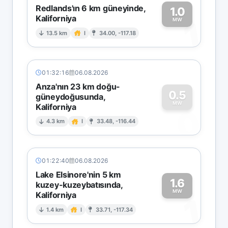
Redlands'ın 6 km güneyinde,
1.0
Kaliforniya
1
MW
13.5 km
I
34.00, -117.18
01:32:16
06.08.2026
Anza'nın 23 km doğu-
0.5
güneydoğusunda,
MW
Kaliforniya
0
4.3 km
I
33.48, -116.44
01:22:40
06.08.2026
Lake Elsinore'nin 5 km
1.6
kuzey-kuzeybatısında,
MW
Kaliforniya
1
1.4 km
I
33.71, -117.34