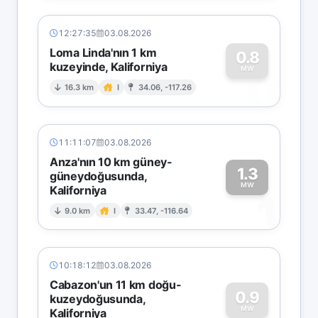
12:27:35
03.08.2026
Loma Linda'nın 1 km
0.8
kuzeyinde, Kaliforniya
0
MW
16.3 km
I
34.06, -117.26
11:11:07
03.08.2026
Anza'nın 10 km güney-
1.3
güneydoğusunda,
MW
Kaliforniya
1
9.0 km
I
33.47, -116.64
10:18:12
03.08.2026
Cabazon'un 11 km doğu-
0.9
kuzeydoğusunda,
MW
Kaliforniya