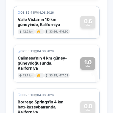
08:35:41
04.08.2026
Valle Vista'nın 10 km
0.6
güneyinde, Kaliforniya
0
MW
12.2 km
I
33.66, -116.90
02:05:12
04.08.2026
Calimesa'nın 4 km güney-
1.0
güneydoğusunda,
MW
Kaliforniya
1
13.7 km
I
33.95, -117.03
00:25:10
04.08.2026
Borrego Springs'in 4 km
0.8
batı-kuzeybatısında,
MW
Kaliforniya