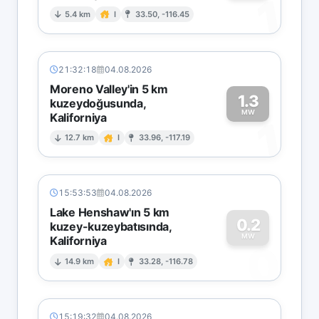
1
5.4 km
I
33.50, -116.45
21:32:18
04.08.2026
Moreno Valley'in 5 km
1.3
kuzeydoğusunda,
MW
Kaliforniya
1
12.7 km
I
33.96, -117.19
15:53:53
04.08.2026
Lake Henshaw'ın 5 km
0.2
kuzey-kuzeybatısında,
MW
Kaliforniya
0
14.9 km
I
33.28, -116.78
15:19:32
04.08.2026