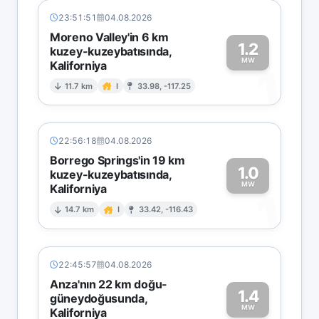
23:51:51
04.08.2026
Moreno Valley'in 6 km
1.2
kuzey-kuzeybatısında,
MW
Kaliforniya
1
11.7 km
I
33.98, -117.25
22:56:18
04.08.2026
Borrego Springs'in 19 km
1.0
kuzey-kuzeybatısında,
MW
Kaliforniya
1
14.7 km
I
33.42, -116.43
22:45:57
04.08.2026
Anza'nın 22 km doğu-
1.4
güneydoğusunda,
MW
Kaliforniya