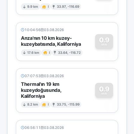
0
9.9 km
I
33.97, -116.69
10:04:56
03.08.2026
Anza'nın 10 km kuzey-
0.9
kuzeybatısında, Kaliforniya
0
MW
17.6 km
I
33.64, -116.72
07:07:53
03.08.2026
Thermal'ın 19 km
0.9
kuzeydoğusunda,
MW
Kaliforniya
0
8.2 km
I
33.75, -115.99
06:56:11
03.08.2026