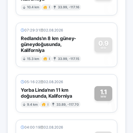
0
10.4 km
I
33.99, -117.16
07:29:31
02.08.2026
Redlands'ın 8 km güney-
0.9
güneydoğusunda,
MW
Kaliforniya
0
15.3 km
I
33.99, -117.15
05:16:22
02.08.2026
Yorba Linda'nın 11 km
1.1
doğusunda, Kaliforniya
1
MW
9.4 km
I
33.89, -117.70
04:00:19
02.08.2026