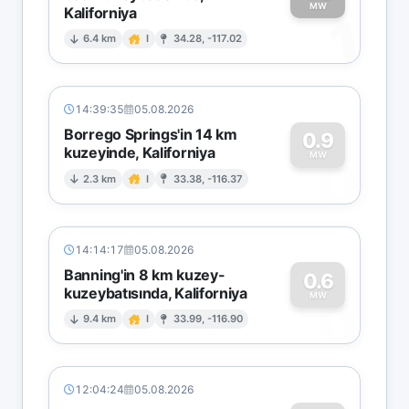
MW
Kaliforniya
1
6.4 km
I
34.28, -117.02
14:39:35
05.08.2026
Borrego Springs'in 14 km
0.9
kuzeyinde, Kaliforniya
0
MW
2.3 km
I
33.38, -116.37
14:14:17
05.08.2026
Banning'in 8 km kuzey-
0.6
kuzeybatısında, Kaliforniya
0
MW
9.4 km
I
33.99, -116.90
12:04:24
05.08.2026