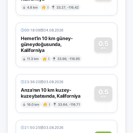
0
4.8 km
I
33.27, -116.42
00:18:09
04.08.2026
Hemet'in 10 km güney-
0.5
güneydoğusunda,
MW
Kaliforniya
0
11.3 km
I
33.66, -116.95
23:36:20
03.08.2026
Anza'nın 10 km kuzey-
0.5
kuzeybatısında, Kaliforniya
0
MW
16.0 km
I
33.64, -116.71
21:50:25
03.08.2026