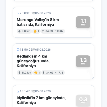
20:03:39
05.08.2026
Morongo Valley'in 8 km
1.1
batısında, Kaliforniya
1
MW
9.6 km
I
34.03, -116.67
18:50:25
05.08.2026
Redlands'ın 4 km
1.3
güneydoğusunda,
MW
Kaliforniya
1
11.2 km
I
34.03, -117.15
18:14:18
05.08.2026
Idyllwild'in 7 km güneyinde,
0.3
Kaliforniya
MW