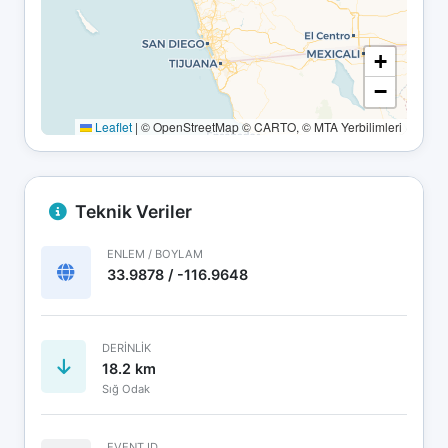
+
−
Leaflet
|
© OpenStreetMap © CARTO, © MTA Yerbilimleri
Teknik Veriler
ENLEM / BOYLAM
33.9878 / -116.9648
DERINLIK
18.2 km
Sığ Odak
EVENT ID