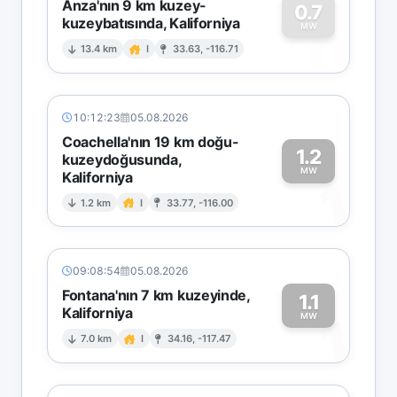
Anza'nın 9 km kuzey-
0.7
kuzeybatısında, Kaliforniya
0
MW
13.4 km
I
33.63, -116.71
10:12:23
05.08.2026
Coachella'nın 19 km doğu-
1.2
kuzeydoğusunda,
MW
Kaliforniya
1
1.2 km
I
33.77, -116.00
09:08:54
05.08.2026
Fontana'nın 7 km kuzeyinde,
1.1
Kaliforniya
1
MW
7.0 km
I
34.16, -117.47