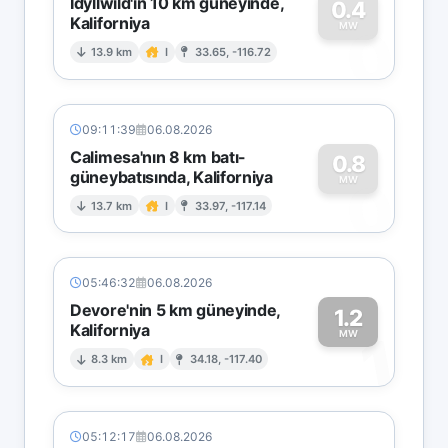
Idyllwild'in 10 km güneyinde,
0.4
Kaliforniya
0
MW
13.9 km
I
33.65, -116.72
09:11:39
06.08.2026
Calimesa'nın 8 km batı-
0.8
güneybatısında, Kaliforniya
0
MW
13.7 km
I
33.97, -117.14
05:46:32
06.08.2026
Devore'nin 5 km güneyinde,
1.2
Kaliforniya
1
MW
8.3 km
I
34.18, -117.40
05:12:17
06.08.2026