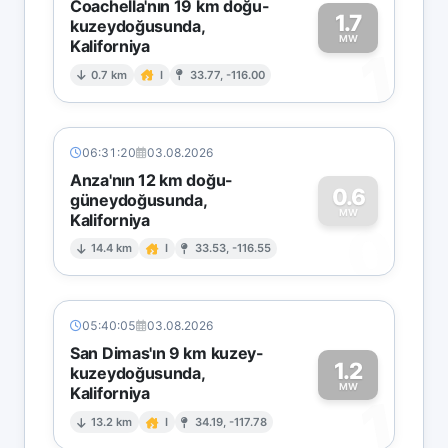
Coachella'nın 19 km doğu-
1.7
kuzeydoğusunda,
MW
Kaliforniya
1
0.7 km
I
33.77, -116.00
06:31:20
03.08.2026
Anza'nın 12 km doğu-
0.6
güneydoğusunda,
MW
Kaliforniya
0
14.4 km
I
33.53, -116.55
05:40:05
03.08.2026
San Dimas'ın 9 km kuzey-
1.2
kuzeydoğusunda,
MW
Kaliforniya
1
13.2 km
I
34.19, -117.78