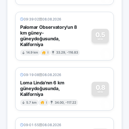
09:39:02
08.08.2026
Palomar Observatory'un 8
km güney-
0.5
güneydoğusunda,
MW
Kaliforniya
0
14.9 km
I
33.29, -116.83
09:19:08
08.08.2026
Loma Linda'nın 6 km
0.8
güneydoğusunda,
MW
Kaliforniya
0
5.7 km
I
34.00, -117.22
09:01:55
08.08.2026