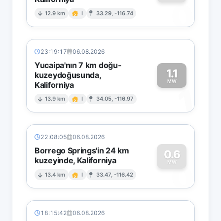
0
12.9 km
I
33.29, -116.74
23:19:17
06.08.2026
Yucaipa'nın 7 km doğu-
1.1
kuzeydoğusunda,
MW
Kaliforniya
1
13.9 km
I
34.05, -116.97
22:08:05
06.08.2026
Borrego Springs'in 24 km
0.6
kuzeyinde, Kaliforniya
0
MW
13.4 km
I
33.47, -116.42
18:15:42
06.08.2026