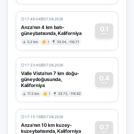
17:49:04
07.08.2026
Anza'nın 4 km batı-
0.1
güneybatısında, Kaliforniya
0
MW
5.2 km
I
33.54, -116.71
17:23:45
07.08.2026
Valle Vista'nın 7 km doğu-
0.4
güneydoğusunda,
MW
Kaliforniya
0
17.2 km
I
33.72, -116.82
17:15:19
07.08.2026
Anza'nın 10 km kuzey-
0.7
kuzeybatısında, Kaliforniya
MW