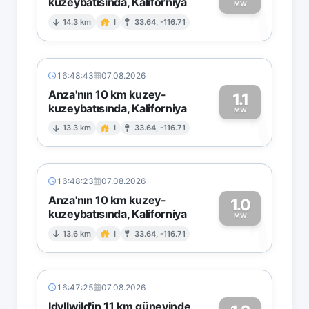
kuzeybatısında, Kaliforniya
1
MW
14.3 km
I
33.64, -116.71
16:48:43
07.08.2026
Anza'nın 10 km kuzey-
1.1
kuzeybatısında, Kaliforniya
1
MW
13.3 km
I
33.64, -116.71
16:48:23
07.08.2026
Anza'nın 10 km kuzey-
1.0
kuzeybatısında, Kaliforniya
1
MW
13.6 km
I
33.64, -116.71
16:47:25
07.08.2026
Idyllwild'in 11 km güneyinde,