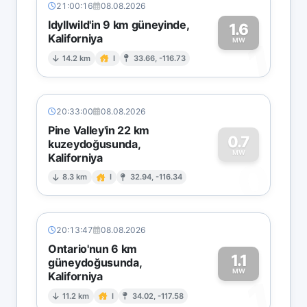
21:00:16
08.08.2026
Idyllwild'in 9 km güneyinde,
1.6
Kaliforniya
1
MW
14.2 km
I
33.66, -116.73
20:33:00
08.08.2026
Pine Valley'in 22 km
0.7
kuzeydoğusunda,
MW
Kaliforniya
0
8.3 km
I
32.94, -116.34
20:13:47
08.08.2026
Ontario'nun 6 km
1.1
güneydoğusunda,
MW
Kaliforniya
1
11.2 km
I
34.02, -117.58