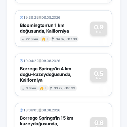
19:38:25
08.08.2026
Bloomington'un 1 km
0.9
doğusunda, Kaliforniya
0
MW
22.3 km
I
34.07, -117.39
19:04:22
08.08.2026
Borrego Springs'in 4 km
0.5
doğu-kuzeydoğusunda,
MW
Kaliforniya
0
3.6 km
I
33.27, -116.33
18:36:05
08.08.2026
Borrego Springs'in 15 km
0.6
kuzeydoğusunda,