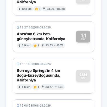
MW
Kaliforniya
0
10.8 km
I
33.36, -116.28
18:27:25
08.08.2026
Anza'nın 6 km batı-
1.1
güneybatısında, Kaliforniya
1
MW
6.9 km
I
33.53, -116.72
16:11:09
08.08.2026
Borrego Springs'in 4 km
0.6
doğu-kuzeydoğusunda,
MW
Kaliforniya
0
4.6 km
I
33.27, -116.33
15:08:58
08.08.2026