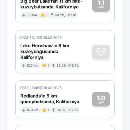
Big Bear Lake'nin 11 km batı-
1.1
kuzeybatısında, Kaliforniya
1
MW
5.3 km
I
34.29, -117.01
23:53:10
08.08.2026
Lake Henshaw'ın 6 km
0.3
kuzeydoğusunda,
MW
Kaliforniya
0
13.7 km
I
33.29, -116.72
23:29:46
08.08.2026
Redlands'ın 5 km
1.0
güneybatısında, Kaliforniya
1
MW
15.9 km
I
34.02, -117.21