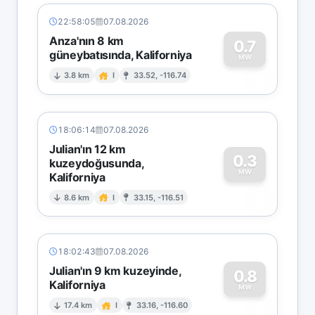
22:58:05
07.08.2026
Anza'nın 8 km
0.7
güneybatısında, Kaliforniya
0
MW
3.8 km
I
33.52, -116.74
18:06:14
07.08.2026
Julian'ın 12 km
0.3
kuzeydoğusunda,
MW
Kaliforniya
0
8.6 km
I
33.15, -116.51
18:02:43
07.08.2026
Julian'ın 9 km kuzeyinde,
0.8
Kaliforniya
0
MW
17.4 km
I
33.16, -116.60