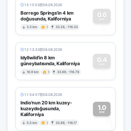
13:15:53
06.08.2026
Borrego Springs'in 4 km
0.6
doğusunda, Kaliforniya
0
MW
3.3 km
I
33.26, -116.33
12:13:33
06.08.2026
Idyllwild'in 8 km
0.4
güneybatısında, Kaliforniya
0
MW
16.9 km
I
33.69, -116.78
11:54:57
06.08.2026
Indio'nun 20 km kuzey-
1.0
kuzeydoğusunda,
MW
Kaliforniya
1
5.5 km
I
33.89, -116.17