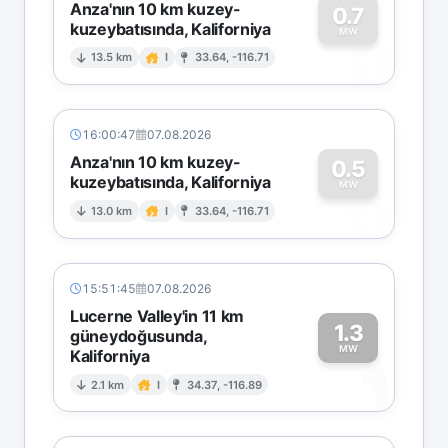
Anza'nın 10 km kuzey-
0.7
kuzeybatısında, Kaliforniya
0
MW
13.5 km
I
33.64, -116.71
16:00:47
07.08.2026
Anza'nın 10 km kuzey-
0.5
kuzeybatısında, Kaliforniya
0
MW
13.0 km
I
33.64, -116.71
15:51:45
07.08.2026
Lucerne Valley'in 11 km
1.3
güneydoğusunda,
MW
Kaliforniya
1
2.1 km
I
34.37, -116.89