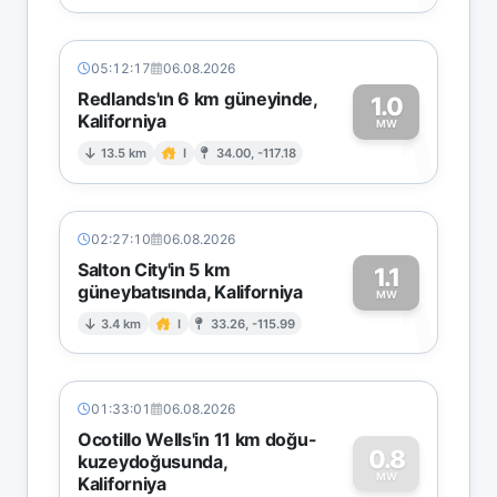
05:12:17
06.08.2026
Redlands'ın 6 km güneyinde,
1.0
Kaliforniya
1
MW
13.5 km
I
34.00, -117.18
02:27:10
06.08.2026
Salton City'in 5 km
1.1
güneybatısında, Kaliforniya
1
MW
3.4 km
I
33.26, -115.99
01:33:01
06.08.2026
Ocotillo Wells'in 11 km doğu-
0.8
kuzeydoğusunda,
MW
Kaliforniya