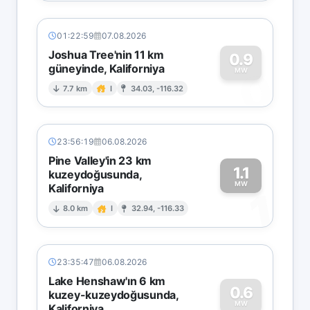
01:22:59
07.08.2026
Joshua Tree'nin 11 km
0.9
güneyinde, Kaliforniya
0
MW
7.7 km
I
34.03, -116.32
23:56:19
06.08.2026
Pine Valley'in 23 km
1.1
kuzeydoğusunda,
MW
Kaliforniya
1
8.0 km
I
32.94, -116.33
23:35:47
06.08.2026
Lake Henshaw'ın 6 km
0.6
kuzey-kuzeydoğusunda,
MW
Kaliforniya