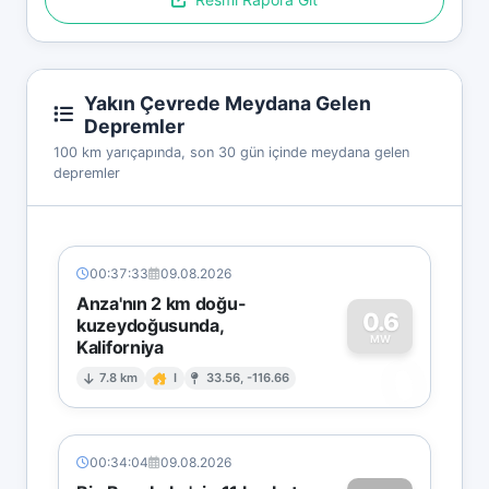
Yakın Çevrede Meydana Gelen
Depremler
100 km yarıçapında, son 30 gün içinde meydana gelen
depremler
00:37:33
09.08.2026
Anza'nın 2 km doğu-
0.6
kuzeydoğusunda,
MW
Kaliforniya
0
7.8 km
I
33.56, -116.66
00:34:04
09.08.2026