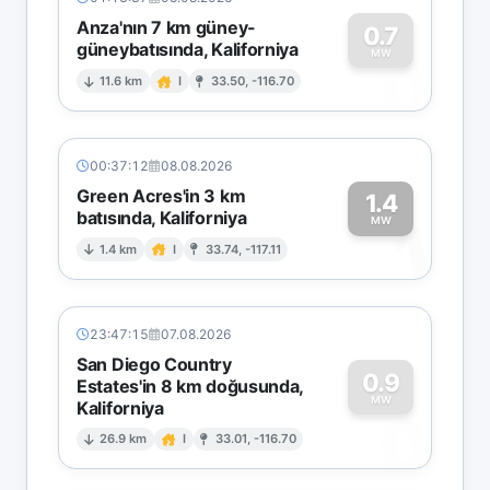
Anza'nın 7 km güney-
0.7
güneybatısında, Kaliforniya
0
MW
11.6 km
I
33.50, -116.70
00:37:12
08.08.2026
Green Acres'in 3 km
1.4
batısında, Kaliforniya
1
MW
1.4 km
I
33.74, -117.11
23:47:15
07.08.2026
San Diego Country
0.9
Estates'in 8 km doğusunda,
MW
Kaliforniya
0
26.9 km
I
33.01, -116.70