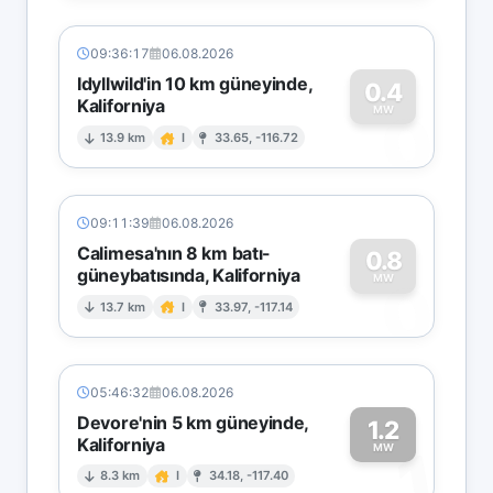
09:36:17
06.08.2026
Idyllwild'in 10 km güneyinde,
0.4
Kaliforniya
0
MW
13.9 km
I
33.65, -116.72
09:11:39
06.08.2026
Calimesa'nın 8 km batı-
0.8
güneybatısında, Kaliforniya
0
MW
13.7 km
I
33.97, -117.14
05:46:32
06.08.2026
Devore'nin 5 km güneyinde,
1.2
Kaliforniya
1
MW
8.3 km
I
34.18, -117.40