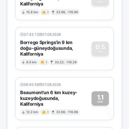
MW
Kaliforniya
0
15.8 km
I
33.98, -116.96
07:42:12
07.08.2026
Borrego Springs'in 9 km
0.5
doğu-güneydoğusunda,
MW
Kaliforniya
0
8.0 km
I
33.22, -116.29
06:45:58
07.08.2026
Beaumont'un 6 km kuzey-
1.1
kuzeydoğusunda,
MW
Kaliforniya
1
12.2 km
I
33.98, -116.96