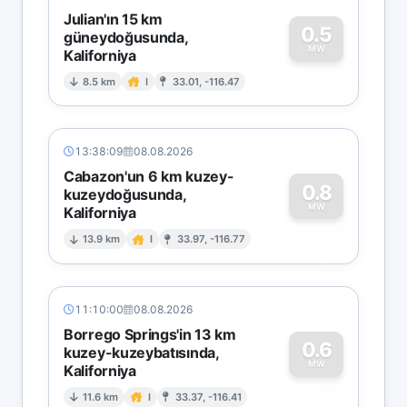
Julian'ın 15 km
0.5
güneydoğusunda,
MW
Kaliforniya
0
8.5 km
I
33.01, -116.47
13:38:09
08.08.2026
Cabazon'un 6 km kuzey-
0.8
kuzeydoğusunda,
MW
Kaliforniya
0
13.9 km
I
33.97, -116.77
11:10:00
08.08.2026
Borrego Springs'in 13 km
0.6
kuzey-kuzeybatısında,
MW
Kaliforniya
0
11.6 km
I
33.37, -116.41