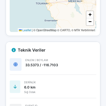
+
−
Leaflet
|
© OpenStreetMap © CARTO, © MTA Yerbilimleri
Teknik Veriler
ENLEM / BOYLAM
33.5373 / -116.7103
DERINLIK
6.0 km
Sığ Odak
EVENT ID