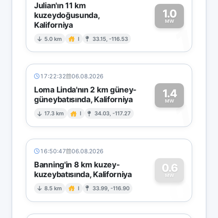
Julian'ın 11 km
1.0
kuzeydoğusunda,
MW
Kaliforniya
1
5.0 km
I
33.15, -116.53
17:22:32
06.08.2026
Loma Linda'nın 2 km güney-
1.4
güneybatısında, Kaliforniya
1
MW
17.3 km
I
34.03, -117.27
16:50:47
06.08.2026
Banning'in 8 km kuzey-
0.6
kuzeybatısında, Kaliforniya
0
MW
8.5 km
I
33.99, -116.90