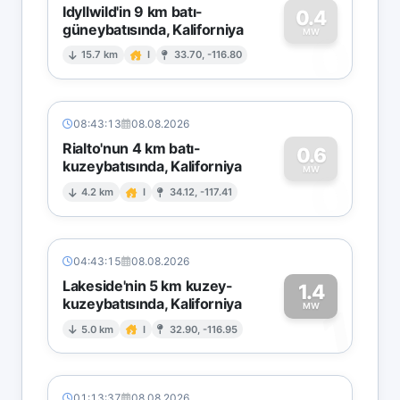
Idyllwild'in 9 km batı-
0.4
güneybatısında, Kaliforniya
0
MW
15.7 km
I
33.70, -116.80
08:43:13
08.08.2026
Rialto'nun 4 km batı-
0.6
kuzeybatısında, Kaliforniya
0
MW
4.2 km
I
34.12, -117.41
04:43:15
08.08.2026
Lakeside'nin 5 km kuzey-
1.4
kuzeybatısında, Kaliforniya
1
MW
5.0 km
I
32.90, -116.95
01:13:37
08.08.2026