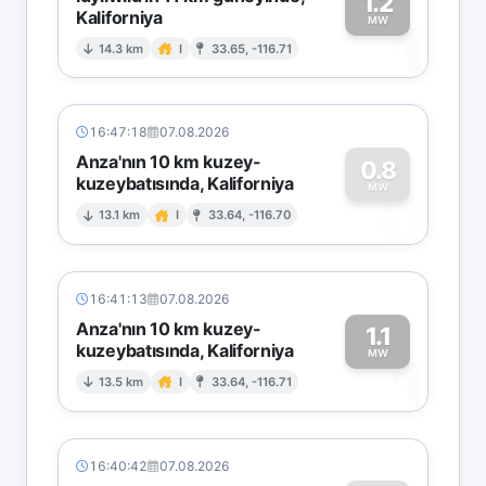
1.2
Kaliforniya
1
MW
14.3 km
I
33.65, -116.71
16:47:18
07.08.2026
Anza'nın 10 km kuzey-
0.8
kuzeybatısında, Kaliforniya
0
MW
13.1 km
I
33.64, -116.70
16:41:13
07.08.2026
Anza'nın 10 km kuzey-
1.1
kuzeybatısında, Kaliforniya
1
MW
13.5 km
I
33.64, -116.71
16:40:42
07.08.2026