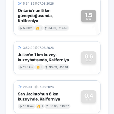
15:31:39
07.08.2026
Ontario'nun 5 km
1.5
güneydoğusunda,
MW
Kaliforniya
1
5.0 km
I
34.02, -117.59
13:52:20
07.08.2026
Julian'ın 1 km kuzey-
0.6
kuzeybatısında, Kaliforniya
0
MW
11.5 km
I
33.09, -116.61
12:50:40
07.08.2026
San Jacinto'nun 8 km
0.4
kuzeyinde, Kaliforniya
0
MW
13.0 km
I
33.85, -116.97