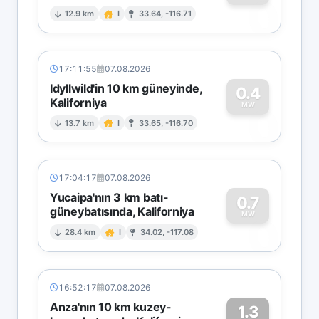
0
12.9 km
I
33.64, -116.71
17:11:55
07.08.2026
Idyllwild'in 10 km güneyinde,
0.4
Kaliforniya
0
MW
13.7 km
I
33.65, -116.70
17:04:17
07.08.2026
Yucaipa'nın 3 km batı-
0.7
güneybatısında, Kaliforniya
0
MW
28.4 km
I
34.02, -117.08
16:52:17
07.08.2026
Anza'nın 10 km kuzey-
1.3