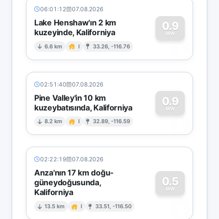
06:01:12
07.08.2026
Lake Henshaw'ın 2 km
0.9
kuzeyinde, Kaliforniya
0
MW
6.6 km
I
33.26, -116.76
02:51:40
07.08.2026
Pine Valley'in 10 km
0.9
kuzeybatısında, Kaliforniya
0
MW
8.2 km
I
32.89, -116.59
02:22:19
07.08.2026
Anza'nın 17 km doğu-
0.5
güneydoğusunda,
MW
Kaliforniya
0
13.5 km
I
33.51, -116.50