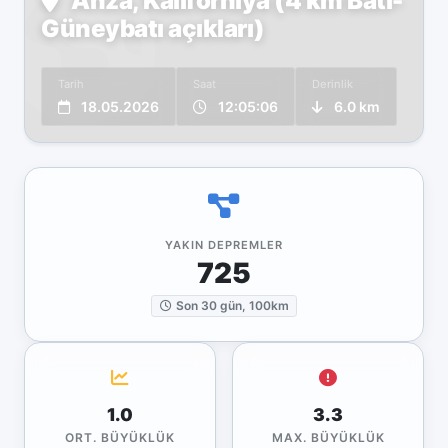
Anza, Kaliforniya (4 km Batı-
Güneybatı açıkları)
Tarih
Saat
Derinlik
18.05.2026
12:05:06
6.0 km
YAKIN DEPREMLER
725
Son 30 gün, 100km
1.0
3.3
ORT. BÜYÜKLÜK
MAX. BÜYÜKLÜK