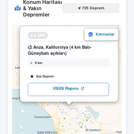
Konum Haritası
& Yakın
725 Deprem
Depremler
×
0.9 MW
18.05 12:05
Anza, Kaliforniya (4 km Batı-
Güneybatı açıkları)
6 km
Ana Deprem
USGS Raporu