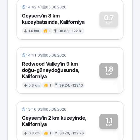
14:42:47
05.08.2026
Geysers'in 8 km
0.7
kuzeybatısında, Kaliforniya
0
MW
1.6 km
I
38.83, -122.81
14:41:09
05.08.2026
Redwood Valley'in 9 km
1.8
doğu-güneydoğusunda,
MW
Kaliforniya
1
5.3 km
I
39.24, -123.10
13:10:03
05.08.2026
Geysers'in 2 km kuzeyinde,
1.1
Kaliforniya
1
MW
0.8 km
I
38.79, -122.76