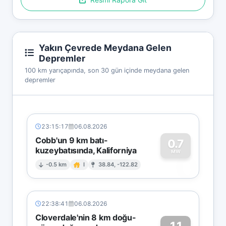
Yakın Çevrede Meydana Gelen
Depremler
100 km yarıçapında, son 30 gün içinde meydana gelen
depremler
23:15:17
06.08.2026
Cobb'un 9 km batı-
0.7
kuzeybatısında, Kaliforniya
0
MW
-0.5 km
I
38.84, -122.82
22:38:41
06.08.2026
Cloverdale'nin 8 km doğu-
1.1