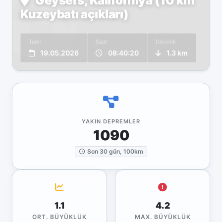
Geysers, Kaliforniya (10 km
Kuzeybatı açıkları)
Tarih
Saat
Derinlik
19.05.2026
08:40:20
1.3 km
YAKIN DEPREMLER
1090
Son 30 gün, 100km
1.1
4.2
ORT. BÜYÜKLÜK
MAX. BÜYÜKLÜK