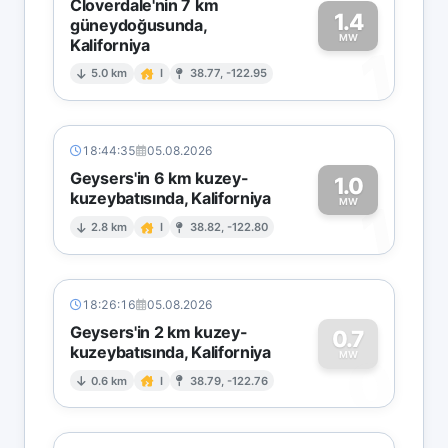
Cloverdale'nin 7 km
1.4
güneydoğusunda,
MW
Kaliforniya
1
5.0 km
I
38.77, -122.95
18:44:35
05.08.2026
Geysers'in 6 km kuzey-
1.0
kuzeybatısında, Kaliforniya
1
MW
2.8 km
I
38.82, -122.80
18:26:16
05.08.2026
Geysers'in 2 km kuzey-
0.7
kuzeybatısında, Kaliforniya
0
MW
0.6 km
I
38.79, -122.76