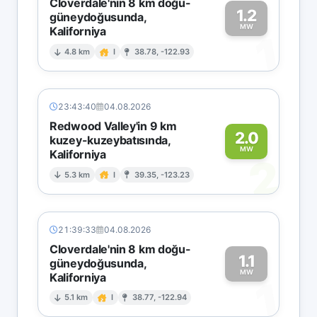
Cloverdale'nin 8 km doğu-
1.2
güneydoğusunda,
MW
Kaliforniya
1
4.8 km
I
38.78, -122.93
23:43:40
04.08.2026
Redwood Valley'in 9 km
2.0
kuzey-kuzeybatısında,
MW
Kaliforniya
2
5.3 km
I
39.35, -123.23
21:39:33
04.08.2026
Cloverdale'nin 8 km doğu-
1.1
güneydoğusunda,
MW
Kaliforniya
1
5.1 km
I
38.77, -122.94