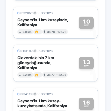
02:28:28
06.08.2026
Geysers'in 1 km kuzeyinde,
1.0
Kaliforniya
1
MW
2.0 km
I
38.78, -122.76
01:31:48
06.08.2026
Cloverdale'nin 7 km
1.3
güneydoğusunda,
MW
Kaliforniya
1
2.2 km
I
38.77, -122.95
00:41:09
06.08.2026
Geysers'in 1 km kuzey-
1.6
kuzeybatısında, Kaliforniya
MW