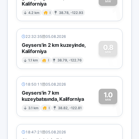
MW
Kaliforniya
1
4.2 km
I
38.78, -122.93
22:32:35
05.08.2026
Geysers'in 2 km kuzeyinde,
0.8
Kaliforniya
0
MW
1.1 km
I
38.79, -122.76
18:50:11
05.08.2026
Geysers'in 7 km
1.0
kuzeybatısında, Kaliforniya
1
MW
3.1 km
I
38.82, -122.81
18:47:21
05.08.2026