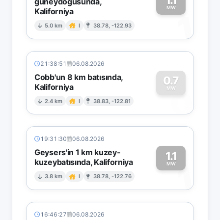
güneydoğusunda,
MW
Kaliforniya
1
5.0 km
I
38.78, -122.93
21:38:51
06.08.2026
Cobb'un 8 km batısında,
0.7
Kaliforniya
0
MW
2.4 km
I
38.83, -122.81
19:31:30
06.08.2026
Geysers'in 1 km kuzey-
1.1
kuzeybatısında, Kaliforniya
1
MW
3.8 km
I
38.78, -122.76
16:46:27
06.08.2026