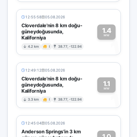
12:55:58
05.08.2026
Cloverdale'nin 8 km doğu-
1.4
güneydoğusunda,
MW
Kaliforniya
1
4.2 km
I
38.77, -122.94
12:49:12
05.08.2026
Cloverdale'nin 8 km doğu-
1.1
güneydoğusunda,
MW
Kaliforniya
1
3.3 km
I
38.77, -122.94
12:45:04
05.08.2026
Anderson Springs'in 3 km
1.0