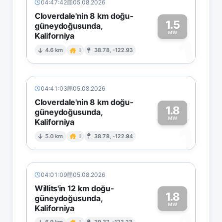
04:47:42
05.08.2026
Cloverdale'nin 8 km doğu-
1.5
güneydoğusunda,
MW
Kaliforniya
1
4.6 km
I
38.78, -122.93
04:41:03
05.08.2026
Cloverdale'nin 8 km doğu-
1.8
güneydoğusunda,
MW
Kaliforniya
1
5.0 km
I
38.78, -122.94
04:01:09
05.08.2026
Willits'in 12 km doğu-
1.8
güneydoğusunda,
MW
Kaliforniya