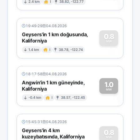
1
2.4 km
I
38.82, -122.77
19:49:29
04.08.2026
Geysers'in 1 km doğusunda,
0.8
Kaliforniya
0
MW
1.4 km
I
38.78, -122.74
18:17:58
04.08.2026
Angwin'in 1 km güneyinde,
1.0
Kaliforniya
1
MW
-0.4 km
I
38.57, -122.45
15:45:31
04.08.2026
Geysers'in 4 km
0.8
kuzeybatısında, Kaliforniya
MW