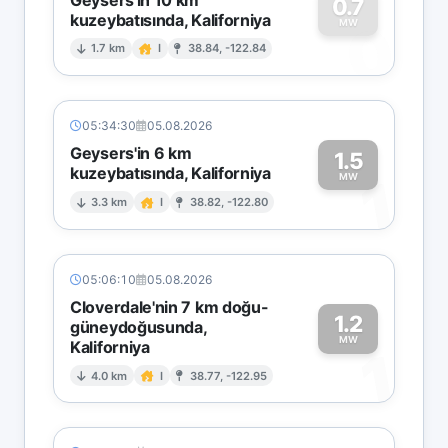
0.7
kuzeybatısında, Kaliforniya
0
MW
1.7 km
I
38.84, -122.84
05:34:30
05.08.2026
Geysers'in 6 km
1.5
kuzeybatısında, Kaliforniya
1
MW
3.3 km
I
38.82, -122.80
05:06:10
05.08.2026
Cloverdale'nin 7 km doğu-
1.2
güneydoğusunda,
MW
Kaliforniya
1
4.0 km
I
38.77, -122.95