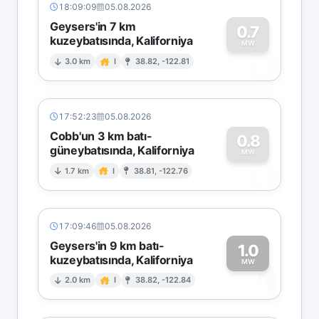
18:09:09
05.08.2026
Geysers'in 7 km
0.7
kuzeybatısında, Kaliforniya
0
MW
3.0 km
I
38.82, -122.81
17:52:23
05.08.2026
Cobb'un 3 km batı-
0.8
güneybatısında, Kaliforniya
0
MW
1.7 km
I
38.81, -122.76
17:09:46
05.08.2026
Geysers'in 9 km batı-
1.0
kuzeybatısında, Kaliforniya
1
MW
2.0 km
I
38.82, -122.84