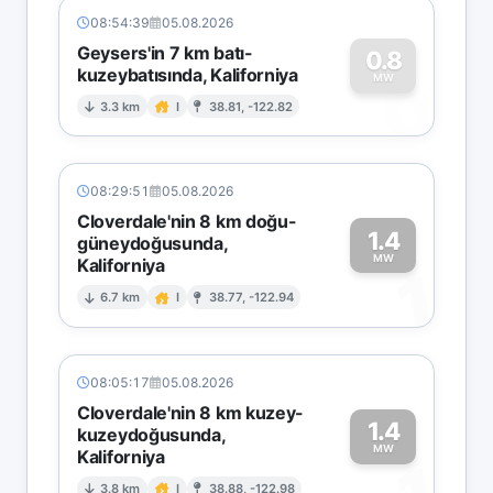
08:54:39
05.08.2026
Geysers'in 7 km batı-
0.8
kuzeybatısında, Kaliforniya
0
MW
3.3 km
I
38.81, -122.82
08:29:51
05.08.2026
Cloverdale'nin 8 km doğu-
1.4
güneydoğusunda,
MW
Kaliforniya
1
6.7 km
I
38.77, -122.94
08:05:17
05.08.2026
Cloverdale'nin 8 km kuzey-
1.4
kuzeydoğusunda,
MW
Kaliforniya
3.8 km
I
38.88, -122.98