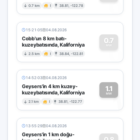
0
0.7 km
I
38.81, -122.78
15:21:05
04.08.2026
Cobb'un 8 km batı-
0.7
kuzeybatısında, Kaliforniya
0
MW
2.5 km
I
38.84, -122.81
14:52:03
04.08.2026
Geysers'in 4 km kuzey-
1.1
kuzeybatısında, Kaliforniya
1
MW
2.1 km
I
38.81, -122.77
13:55:29
04.08.2026
Geysers'in 1 km doğu-
0.8