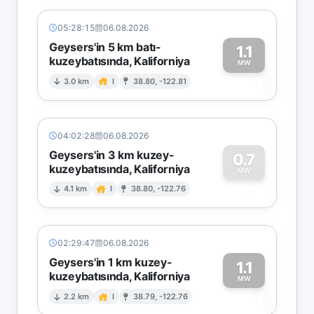
05:28:15
06.08.2026
Geysers'in 5 km batı-
1.1
kuzeybatısında, Kaliforniya
1
MW
3.0 km
I
38.80, -122.81
04:02:28
06.08.2026
Geysers'in 3 km kuzey-
0.7
kuzeybatısında, Kaliforniya
0
MW
4.1 km
I
38.80, -122.76
02:29:47
06.08.2026
Geysers'in 1 km kuzey-
1.1
kuzeybatısında, Kaliforniya
1
MW
2.2 km
I
38.79, -122.76