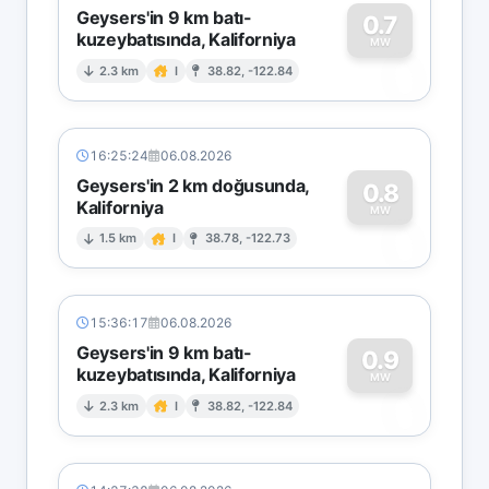
Geysers'in 9 km batı-
0.7
kuzeybatısında, Kaliforniya
0
MW
2.3 km
I
38.82, -122.84
16:25:24
06.08.2026
Geysers'in 2 km doğusunda,
0.8
Kaliforniya
0
MW
1.5 km
I
38.78, -122.73
15:36:17
06.08.2026
Geysers'in 9 km batı-
0.9
kuzeybatısında, Kaliforniya
0
MW
2.3 km
I
38.82, -122.84