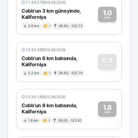
11:34:27
05.08.2026
Cobb'un 3 km güneyinde,
1.0
Kaliforniya
1
MW
2.8 km
I
38.80, -122.72
10:35:38
05.08.2026
Cobb'un 6 km batısında,
0.9
Kaliforniya
0
MW
2.2 km
I
38.83, -122.79
10:35:18
05.08.2026
Cobb'un 8 km batısında,
1.8
Kaliforniya
1
MW
1.8 km
I
38.83, -122.81