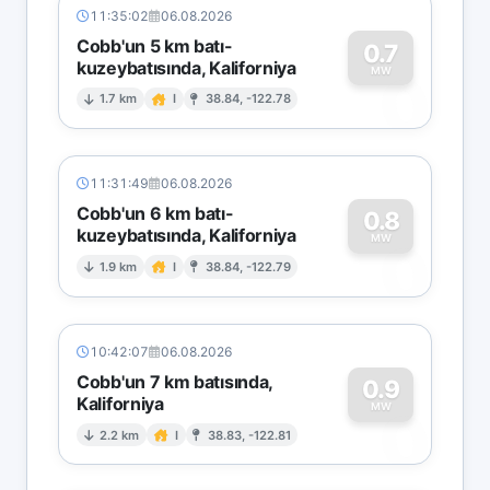
11:35:02
06.08.2026
Cobb'un 5 km batı-
0.7
kuzeybatısında, Kaliforniya
0
MW
1.7 km
I
38.84, -122.78
11:31:49
06.08.2026
Cobb'un 6 km batı-
0.8
kuzeybatısında, Kaliforniya
0
MW
1.9 km
I
38.84, -122.79
10:42:07
06.08.2026
Cobb'un 7 km batısında,
0.9
Kaliforniya
0
MW
2.2 km
I
38.83, -122.81