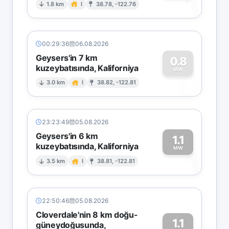
1
1.8 km
I
38.78, -122.76
00:29:36
06.08.2026
Geysers'in 7 km
0.8
kuzeybatısında, Kaliforniya
0
MW
3.0 km
I
38.82, -122.81
23:23:49
05.08.2026
Geysers'in 6 km
1.1
kuzeybatısında, Kaliforniya
1
MW
3.5 km
I
38.81, -122.81
22:50:46
05.08.2026
Cloverdale'nin 8 km doğu-
1.1
güneydoğusunda,