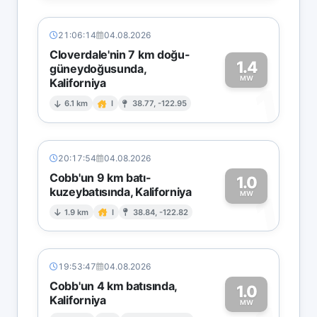
21:06:14
04.08.2026
Cloverdale'nin 7 km doğu-
1.4
güneydoğusunda,
MW
Kaliforniya
1
6.1 km
I
38.77, -122.95
20:17:54
04.08.2026
Cobb'un 9 km batı-
1.0
kuzeybatısında, Kaliforniya
1
MW
1.9 km
I
38.84, -122.82
19:53:47
04.08.2026
Cobb'un 4 km batısında,
1.0
Kaliforniya
MW