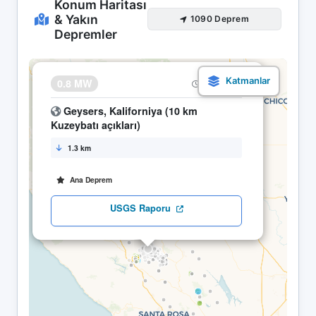
Konum Haritası
& Yakın
1090 Deprem
Depremler
×
0.8 MW
19.05 08:40
Geysers, Kaliforniya (10 km
Kuzeybatı açıkları)
1.3 km
Ana Deprem
USGS Raporu