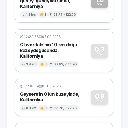
güney-güneybatısında,
MW
Kaliforniya
1
1.3 km
I
38.74, -122.70
12:22:56
05.08.2026
Cloverdale'nin 10 km doğu-
0.3
kuzeydoğusunda,
MW
Kaliforniya
0
3.4 km
I
38.83, -122.90
11:38:09
05.08.2026
Geysers'in 0 km kuzeyinde,
0.8
Kaliforniya
0
MW
0.9 km
I
38.78, -122.76