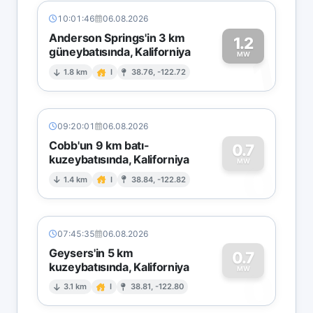
10:01:46
06.08.2026
Anderson Springs'in 3 km
1.2
güneybatısında, Kaliforniya
1
MW
1.8 km
I
38.76, -122.72
09:20:01
06.08.2026
Cobb'un 9 km batı-
0.7
kuzeybatısında, Kaliforniya
0
MW
1.4 km
I
38.84, -122.82
07:45:35
06.08.2026
Geysers'in 5 km
0.7
kuzeybatısında, Kaliforniya
0
MW
3.1 km
I
38.81, -122.80