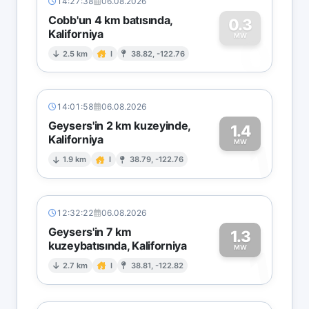
14:27:38
06.08.2026
Cobb'un 4 km batısında,
0.3
Kaliforniya
0
MW
2.5 km
I
38.82, -122.76
14:01:58
06.08.2026
Geysers'in 2 km kuzeyinde,
1.4
Kaliforniya
1
MW
1.9 km
I
38.79, -122.76
12:32:22
06.08.2026
Geysers'in 7 km
1.3
kuzeybatısında, Kaliforniya
1
MW
2.7 km
I
38.81, -122.82