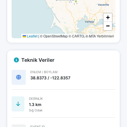
+
−
Leaflet
|
© OpenStreetMap © CARTO, © MTA Yerbilimleri
Teknik Veriler
ENLEM / BOYLAM
38.8373 / -122.8357
DERINLIK
1.3 km
Sığ Odak
EVENT ID