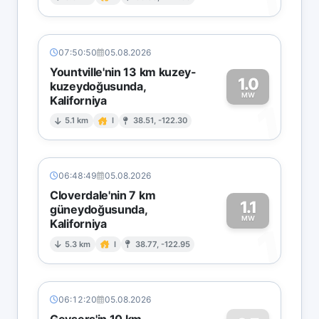
1
07:50:50
05.08.2026
Yountville'nin 13 km kuzey-
1.0
kuzeydoğusunda,
MW
Kaliforniya
1
5.1 km
I
38.51, -122.30
06:48:49
05.08.2026
Cloverdale'nin 7 km
1.1
güneydoğusunda,
MW
Kaliforniya
1
5.3 km
I
38.77, -122.95
06:12:20
05.08.2026
Geysers'in 10 km