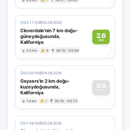
1
6.9 km
I
39.37, -123.23
03:17:33
05.08.2026
Cloverdale'nin 7 km doğu-
2.6
güneydoğusunda,
MW
Kaliforniya
2
4.3 km
II
38.79, -122.94
02:00:04
05.08.2026
Geysers'in 2 km doğu-
0.8
kuzeydoğusunda,
MW
Kaliforniya
0
1.4 km
I
38.79, -122.73
01:49:35
05.08.2026