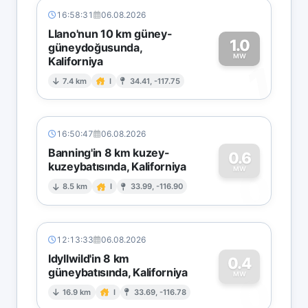
16:58:31
06.08.2026
Llano'nun 10 km güney-
1.0
güneydoğusunda,
MW
Kaliforniya
1
7.4 km
I
34.41, -117.75
16:50:47
06.08.2026
Banning'in 8 km kuzey-
0.6
kuzeybatısında, Kaliforniya
0
MW
8.5 km
I
33.99, -116.90
12:13:33
06.08.2026
Idyllwild'in 8 km
0.4
güneybatısında, Kaliforniya
0
MW
16.9 km
I
33.69, -116.78