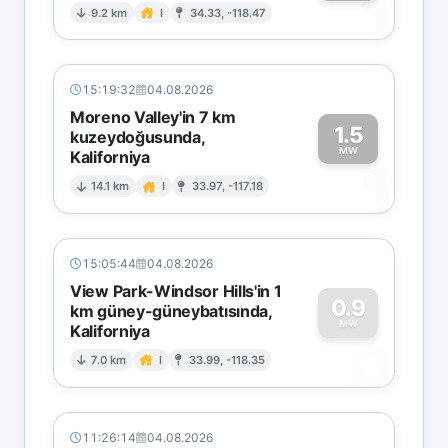
1
9.2 km
I
34.33, -118.47
15:19:32
04.08.2026
Moreno Valley'in 7 km
1.5
kuzeydoğusunda,
MW
Kaliforniya
1
14.1 km
I
33.97, -117.18
15:05:44
04.08.2026
View Park-Windsor Hills'in 1
0.9
km güney-güneybatısında,
MW
Kaliforniya
0
7.0 km
I
33.99, -118.35
11:26:14
04.08.2026