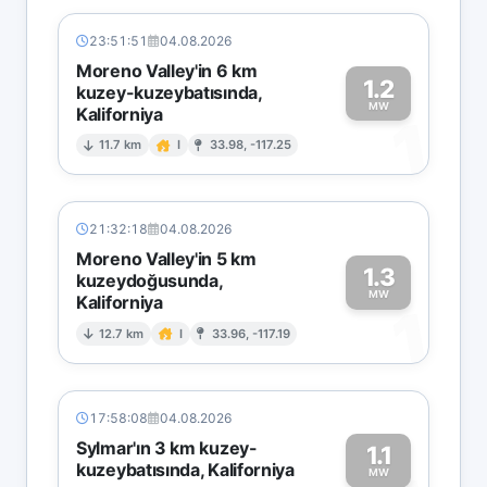
23:51:51
04.08.2026
Moreno Valley'in 6 km
1.2
kuzey-kuzeybatısında,
MW
Kaliforniya
1
11.7 km
I
33.98, -117.25
21:32:18
04.08.2026
Moreno Valley'in 5 km
1.3
kuzeydoğusunda,
MW
Kaliforniya
1
12.7 km
I
33.96, -117.19
17:58:08
04.08.2026
Sylmar'ın 3 km kuzey-
1.1
kuzeybatısında, Kaliforniya
MW