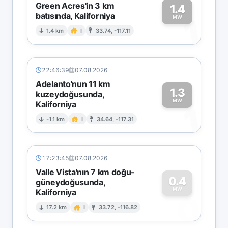
Green Acres'in 3 km
1.4
batısında, Kaliforniya
1
MW
1.4 km
I
33.74, -117.11
22:46:39
07.08.2026
Adelanto'nun 11 km
1.3
kuzeydoğusunda,
MW
Kaliforniya
1
-1.1 km
I
34.64, -117.31
17:23:45
07.08.2026
Valle Vista'nın 7 km doğu-
0.4
güneydoğusunda,
MW
Kaliforniya
0
17.2 km
I
33.72, -116.82