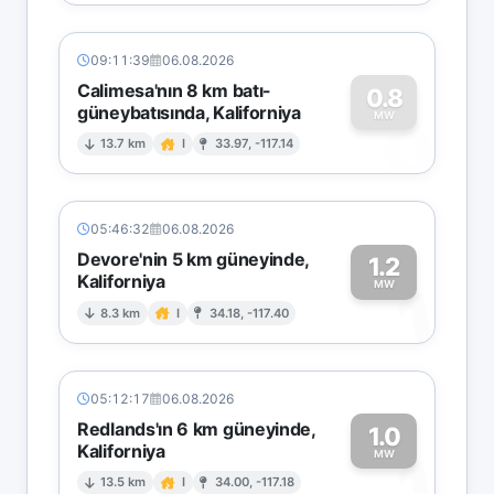
09:11:39
06.08.2026
Calimesa'nın 8 km batı-
0.8
güneybatısında, Kaliforniya
0
MW
13.7 km
I
33.97, -117.14
05:46:32
06.08.2026
Devore'nin 5 km güneyinde,
1.2
Kaliforniya
1
MW
8.3 km
I
34.18, -117.40
05:12:17
06.08.2026
Redlands'ın 6 km güneyinde,
1.0
Kaliforniya
1
MW
13.5 km
I
34.00, -117.18