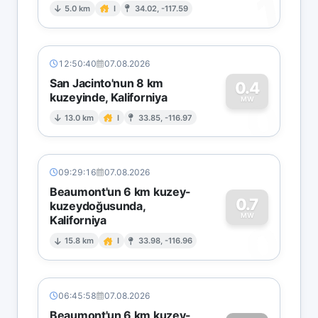
1
5.0 km
I
34.02, -117.59
12:50:40
07.08.2026
San Jacinto'nun 8 km
0.4
kuzeyinde, Kaliforniya
0
MW
13.0 km
I
33.85, -116.97
09:29:16
07.08.2026
Beaumont'un 6 km kuzey-
0.7
kuzeydoğusunda,
MW
Kaliforniya
0
15.8 km
I
33.98, -116.96
06:45:58
07.08.2026
Beaumont'un 6 km kuzey-