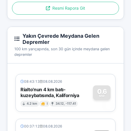
Resmi Rapora Git
Yakın Çevrede Meydana Gelen
Depremler
100 km yarıçapında, son 30 gün içinde meydana gelen
depremler
08:43:13
08.08.2026
Rialto'nun 4 km batı-
0.6
kuzeybatısında, Kaliforniya
0
MW
4.2 km
I
34.12, -117.41
00:37:12
08.08.2026