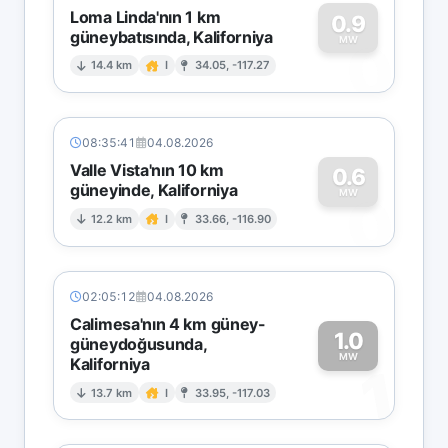
Loma Linda'nın 1 km
0.9
güneybatısında, Kaliforniya
0
MW
14.4 km
I
34.05, -117.27
08:35:41
04.08.2026
Valle Vista'nın 10 km
0.6
güneyinde, Kaliforniya
0
MW
12.2 km
I
33.66, -116.90
02:05:12
04.08.2026
Calimesa'nın 4 km güney-
1.0
güneydoğusunda,
MW
Kaliforniya
1
13.7 km
I
33.95, -117.03