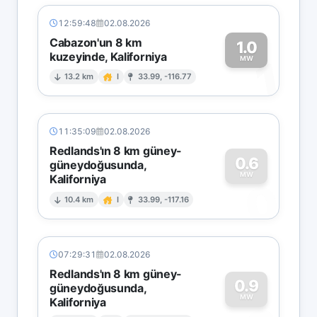
12:59:48
02.08.2026
Cabazon'un 8 km
1.0
kuzeyinde, Kaliforniya
1
MW
13.2 km
I
33.99, -116.77
11:35:09
02.08.2026
Redlands'ın 8 km güney-
0.6
güneydoğusunda,
MW
Kaliforniya
0
10.4 km
I
33.99, -117.16
07:29:31
02.08.2026
Redlands'ın 8 km güney-
0.9
güneydoğusunda,
MW
Kaliforniya