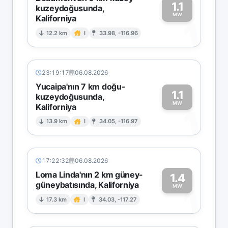
1.1
kuzeydoğusunda,
MW
Kaliforniya
1
12.2 km
I
33.98, -116.96
23:19:17
06.08.2026
Yucaipa'nın 7 km doğu-
1.1
kuzeydoğusunda,
MW
Kaliforniya
1
13.9 km
I
34.05, -116.97
17:22:32
06.08.2026
Loma Linda'nın 2 km güney-
1.4
güneybatısında, Kaliforniya
1
MW
17.3 km
I
34.03, -117.27