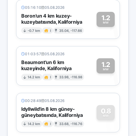
05:16:10
05.08.2026
Boron'un 4 km kuzey-
1.2
kuzeybatısında, Kaliforniya
1
MW
-0.7 km
I
35.04, -117.66
01:03:57
05.08.2026
Beaumont'un 6 km
1.2
kuzeyinde, Kaliforniya
1
MW
14.2 km
I
33.98, -116.98
00:28:49
05.08.2026
Idyllwild'in 8 km güney-
0.8
güneybatısında, Kaliforniya
0
MW
14.2 km
I
33.68, -116.76