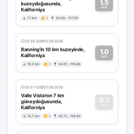
1.5
kuzeydoğusunda,
MW
Kaliforniya
1
7.1 km
I
33.99, -117.05
23:36:30
01.08.2026
Banning'in 10 km kuzeyinde,
1.0
Kaliforniya
1
MW
19.2 km
I
34.01, -116.86
20:37:03
01.08.2026
Valle Vista'nın 7 km
0.3
güneydoğusunda,
MW
Kaliforniya
0
14.7 km
I
33.71, -116.84