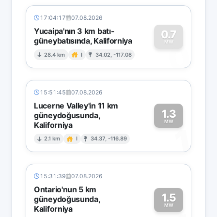
17:04:17
07.08.2026
Yucaipa'nın 3 km batı-
0.7
güneybatısında, Kaliforniya
0
MW
28.4 km
I
34.02, -117.08
15:51:45
07.08.2026
Lucerne Valley'in 11 km
1.3
güneydoğusunda,
MW
Kaliforniya
1
2.1 km
I
34.37, -116.89
15:31:39
07.08.2026
Ontario'nun 5 km
1.5
güneydoğusunda,
MW
Kaliforniya