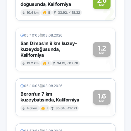
2.6
doğusunda, Kaliforniya
2
MW
10.4 km
II
33.92, -118.32
05:40:05
03.08.2026
San Dimas'ın 9 km kuzey-
1.2
kuzeydoğusunda,
MW
Kaliforniya
1
13.2 km
I
34.19, -117.78
05:16:06
03.08.2026
Boron'un 7 km
1.6
kuzeybatısında, Kaliforniya
1
MW
4.0 km
I
35.04, -117.71
01:53:54
03.08.2026