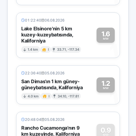
01:22:40
06.08.2026
Lake Elsinore'nin 5 km
1.6
kuzey-kuzeybatısında,
MW
Kaliforniya
1
1.4 km
I
33.71, -117.34
22:36:40
05.08.2026
San Dimas'ın 1 km güney-
1.2
güneybatısında, Kaliforniya
1
MW
4.0 km
I
34.10, -117.81
20:48:04
05.08.2026
Rancho Cucamonga'nın 9
0.9
km kuzeyinde, Kaliforniya
MW