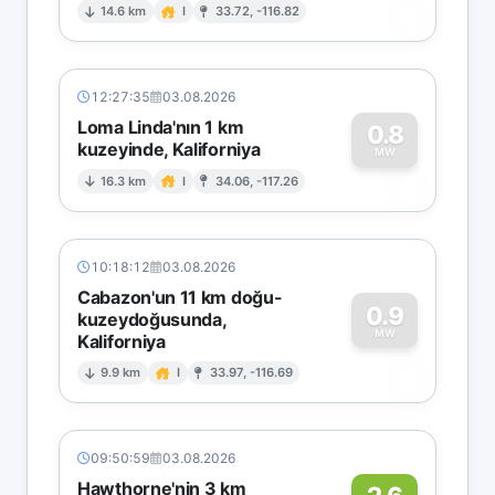
0
14.6 km
I
33.72, -116.82
12:27:35
03.08.2026
Loma Linda'nın 1 km
0.8
kuzeyinde, Kaliforniya
0
MW
16.3 km
I
34.06, -117.26
10:18:12
03.08.2026
Cabazon'un 11 km doğu-
0.9
kuzeydoğusunda,
MW
Kaliforniya
0
9.9 km
I
33.97, -116.69
09:50:59
03.08.2026
Hawthorne'nin 3 km