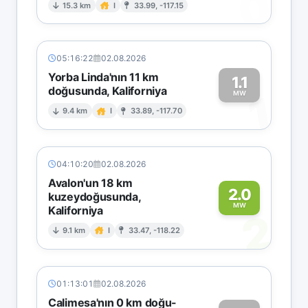
0
15.3 km
I
33.99, -117.15
05:16:22
02.08.2026
Yorba Linda'nın 11 km
1.1
doğusunda, Kaliforniya
1
MW
9.4 km
I
33.89, -117.70
04:10:20
02.08.2026
Avalon'un 18 km
2.0
kuzeydoğusunda,
MW
Kaliforniya
2
9.1 km
I
33.47, -118.22
01:13:01
02.08.2026
Calimesa'nın 0 km doğu-