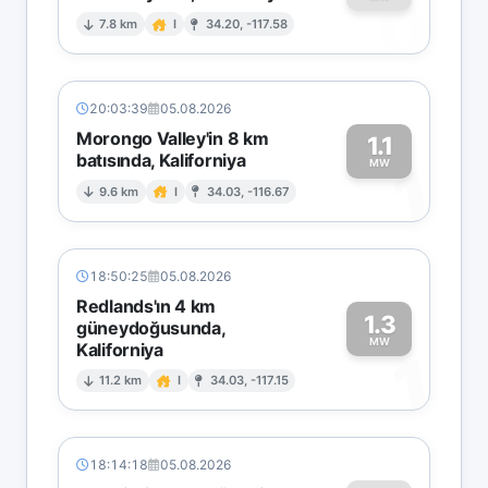
0
7.8 km
I
34.20, -117.58
20:03:39
05.08.2026
Morongo Valley'in 8 km
1.1
batısında, Kaliforniya
1
MW
9.6 km
I
34.03, -116.67
18:50:25
05.08.2026
Redlands'ın 4 km
1.3
güneydoğusunda,
MW
Kaliforniya
1
11.2 km
I
34.03, -117.15
18:14:18
05.08.2026