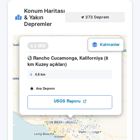
Konum Haritası
& Yakın
373 Deprem
Depremler
×
0.5 MW
19.05 10:42
Rancho Cucamonga, Kaliforniya (8
km Kuzey açıkları)
4.8 km
Ana Deprem
USGS Raporu