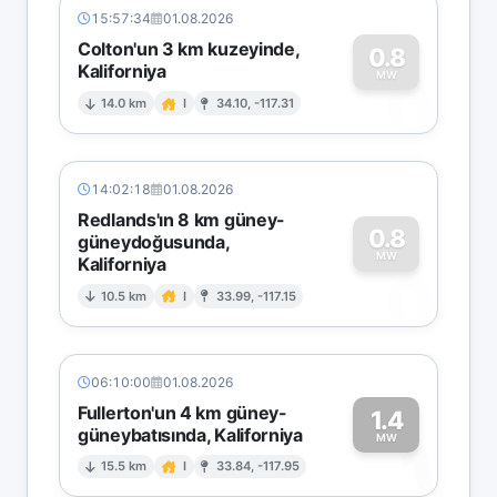
15:57:34
01.08.2026
Colton'un 3 km kuzeyinde,
0.8
Kaliforniya
0
MW
14.0 km
I
34.10, -117.31
14:02:18
01.08.2026
Redlands'ın 8 km güney-
0.8
güneydoğusunda,
MW
Kaliforniya
0
10.5 km
I
33.99, -117.15
06:10:00
01.08.2026
Fullerton'un 4 km güney-
1.4
güneybatısında, Kaliforniya
1
MW
15.5 km
I
33.84, -117.95