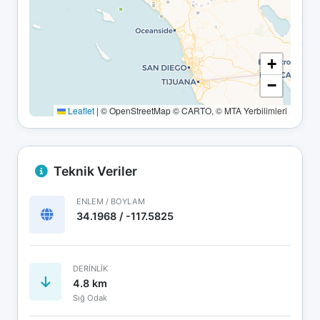
+
−
Leaflet
|
© OpenStreetMap © CARTO, © MTA Yerbilimleri
Teknik Veriler
ENLEM / BOYLAM
34.1968 / -117.5825
DERINLIK
4.8 km
Sığ Odak