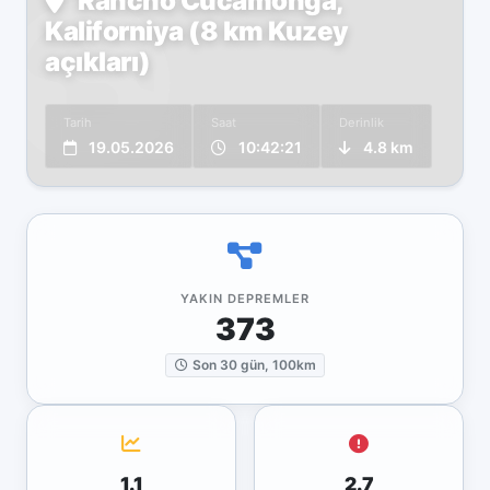
Rancho Cucamonga,
Kaliforniya (8 km Kuzey
açıkları)
Tarih
Saat
Derinlik
19.05.2026
10:42:21
4.8 km
YAKIN DEPREMLER
373
Son 30 gün, 100km
1.1
2.7