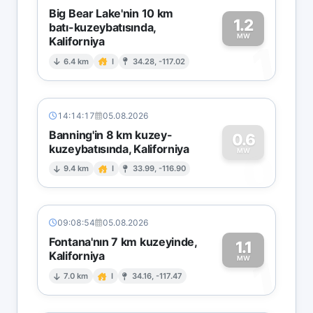
Big Bear Lake'nin 10 km
1.2
batı-kuzeybatısında,
MW
Kaliforniya
1
6.4 km
I
34.28, -117.02
14:14:17
05.08.2026
Banning'in 8 km kuzey-
0.6
kuzeybatısında, Kaliforniya
0
MW
9.4 km
I
33.99, -116.90
09:08:54
05.08.2026
Fontana'nın 7 km kuzeyinde,
1.1
Kaliforniya
1
MW
7.0 km
I
34.16, -117.47