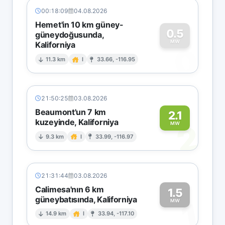
00:18:09
04.08.2026
Hemet'in 10 km güney-
0.5
güneydoğusunda,
MW
Kaliforniya
0
11.3 km
I
33.66, -116.95
21:50:25
03.08.2026
Beaumont'un 7 km
2.1
kuzeyinde, Kaliforniya
2
MW
9.3 km
I
33.99, -116.97
21:31:44
03.08.2026
Calimesa'nın 6 km
1.5
güneybatısında, Kaliforniya
1
MW
14.9 km
I
33.94, -117.10