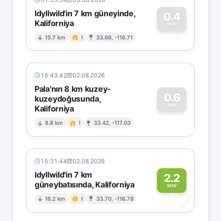
Idyllwild'in 7 km güneyinde,
0.4
Kaliforniya
0
MW
15.7 km
I
33.68, -116.71
15:43:42
02.08.2026
Pala'nın 8 km kuzey-
0.6
kuzeydoğusunda,
MW
Kaliforniya
0
8.8 km
I
33.42, -117.03
15:31:44
02.08.2026
Idyllwild'in 7 km
2.2
güneybatısında, Kaliforniya
2
MW
16.2 km
I
33.70, -116.78