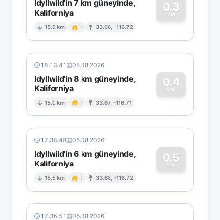
Idyllwild'in 7 km güneyinde,
0.3
Kaliforniya
0
MW
15.9 km
I
33.68, -116.72
18:13:41
05.08.2026
Idyllwild'in 8 km güneyinde,
0.4
Kaliforniya
0
MW
15.0 km
I
33.67, -116.71
17:38:48
05.08.2026
Idyllwild'in 6 km güneyinde,
0.5
Kaliforniya
0
MW
15.5 km
I
33.68, -116.72
17:36:51
05.08.2026