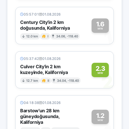
05:57:01
01.08.2026
Century City'in 2 km
1.6
doğusunda, Kaliforniya
1
MW
12.0 km
I
34.06, -118.40
05:37:42
01.08.2026
Culver City'in 2 km
2.3
kuzeyinde, Kaliforniya
2
MW
12.7 km
II
34.04, -118.40
04:18:38
01.08.2026
Barstow'un 28 km
1.2
güneydoğusunda,
MW
Kaliforniya