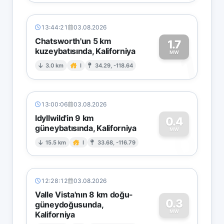
13:44:21
03.08.2026
Chatsworth'un 5 km
1.7
kuzeybatısında, Kaliforniya
1
MW
3.0 km
I
34.29, -118.64
13:00:06
03.08.2026
Idyllwild'in 9 km
0.4
güneybatısında, Kaliforniya
0
MW
15.5 km
I
33.68, -116.79
12:28:12
03.08.2026
Valle Vista'nın 8 km doğu-
0.3
güneydoğusunda,
MW
Kaliforniya