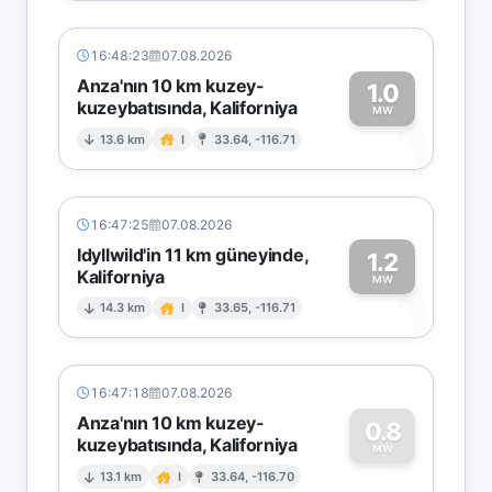
16:48:23
07.08.2026
Anza'nın 10 km kuzey-
1.0
kuzeybatısında, Kaliforniya
1
MW
13.6 km
I
33.64, -116.71
16:47:25
07.08.2026
Idyllwild'in 11 km güneyinde,
1.2
Kaliforniya
1
MW
14.3 km
I
33.65, -116.71
16:47:18
07.08.2026
Anza'nın 10 km kuzey-
0.8
kuzeybatısında, Kaliforniya
0
MW
13.1 km
I
33.64, -116.70