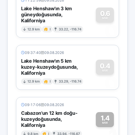
11:22:59
09.08.2026
Lake Henshaw'ın 3 km
0.6
güneydoğusunda,
MW
Kaliforniya
0
12.9 km
I
33.22, -116.74
09:37:40
09.08.2026
Lake Henshaw'ın 5 km
0.4
kuzey-kuzeydoğusunda,
MW
Kaliforniya
0
12.9 km
I
33.29, -116.74
09:17:06
09.08.2026
Cabazon'un 12 km doğu-
1.4
kuzeydoğusunda,
MW
Kaliforniya
9.8 km
I
33.94, -116.67