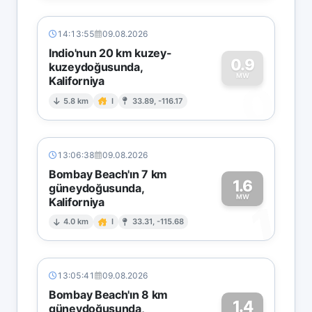
14:13:55
09.08.2026
Indio'nun 20 km kuzey-
0.9
kuzeydoğusunda,
MW
Kaliforniya
0
5.8 km
I
33.89, -116.17
13:06:38
09.08.2026
Bombay Beach'ın 7 km
1.6
güneydoğusunda,
MW
Kaliforniya
1
4.0 km
I
33.31, -115.68
13:05:41
09.08.2026
Bombay Beach'ın 8 km
1.4
güneydoğusunda,