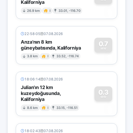
Kaliforniya
0
26.9 km
I
33.01, -116.70
22:58:05
07.08.2026
Anza'nın 8 km
0.7
güneybatısında, Kaliforniya
0
MW
3.8 km
I
33.52, -116.74
18:06:14
07.08.2026
Julian'ın 12 km
0.3
kuzeydoğusunda,
MW
Kaliforniya
0
8.6 km
I
33.15, -116.51
18:02:43
07.08.2026