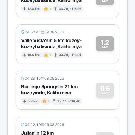
1
MW
12.8 km
I
33.79, -116.97
04:52:41
09.08.2026
Valle Vista'nın 5 km kuzey-
1.2
kuzeybatısında, Kaliforniya
1
MW
10.6 km
I
33.79, -116.91
04:29:15
09.08.2026
Borrego Springs'in 21 km
0.6
kuzeyinde, Kaliforniya
0
MW
5.8 km
I
33.44, -116.40
04:12:10
09.08.2026
Julian'ın 12 km