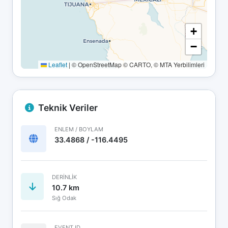
+
−
Leaflet
|
© OpenStreetMap © CARTO, © MTA Yerbilimleri
Teknik Veriler
ENLEM / BOYLAM
33.4868 / -116.4495
DERINLIK
10.7 km
Sığ Odak
EVENT ID