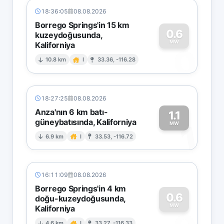
18:36:05
08.08.2026
Borrego Springs'in 15 km
0.6
kuzeydoğusunda,
MW
Kaliforniya
0
10.8 km
I
33.36, -116.28
18:27:25
08.08.2026
Anza'nın 6 km batı-
1.1
güneybatısında, Kaliforniya
1
MW
6.9 km
I
33.53, -116.72
16:11:09
08.08.2026
Borrego Springs'in 4 km
0.6
doğu-kuzeydoğusunda,
MW
Kaliforniya
4.6 km
I
33.27, -116.33