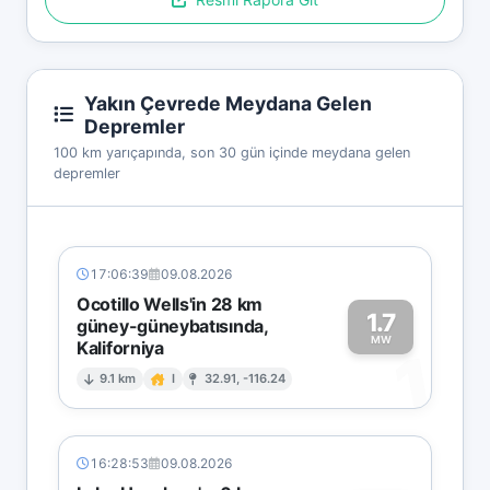
Yakın Çevrede Meydana Gelen
Depremler
100 km yarıçapında, son 30 gün içinde meydana gelen
depremler
17:06:39
09.08.2026
Ocotillo Wells'in 28 km
1.7
güney-güneybatısında,
MW
Kaliforniya
1
9.1 km
I
32.91, -116.24
16:28:53
09.08.2026