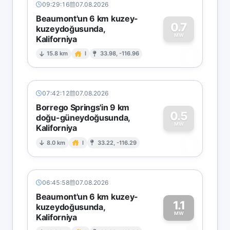
09:29:16
07.08.2026
Beaumont'un 6 km kuzey-
0.7
kuzeydoğusunda,
MW
Kaliforniya
0
15.8 km
I
33.98, -116.96
07:42:12
07.08.2026
Borrego Springs'in 9 km
0.5
doğu-güneydoğusunda,
MW
Kaliforniya
0
8.0 km
I
33.22, -116.29
06:45:58
07.08.2026
Beaumont'un 6 km kuzey-
1.1
kuzeydoğusunda,
MW
Kaliforniya