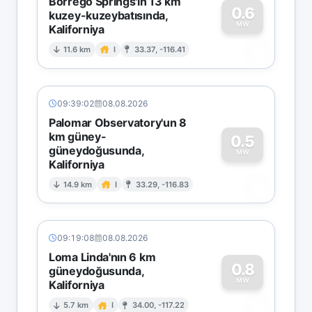
Borrego Springs'in 13 km
0.6
kuzey-kuzeybatısında,
MW
Kaliforniya
0
11.6 km
I
33.37, -116.41
09:39:02
08.08.2026
Palomar Observatory'un 8
km güney-
0.5
güneydoğusunda,
MW
Kaliforniya
0
14.9 km
I
33.29, -116.83
09:19:08
08.08.2026
Loma Linda'nın 6 km
0.8
güneydoğusunda,
MW
Kaliforniya
0
5.7 km
I
34.00, -117.22