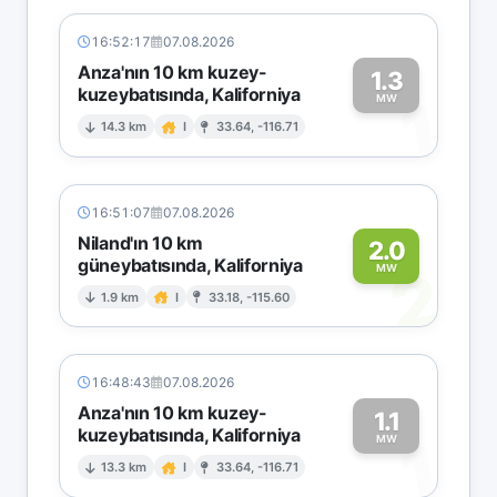
16:52:17
07.08.2026
Anza'nın 10 km kuzey-
1.3
kuzeybatısında, Kaliforniya
1
MW
14.3 km
I
33.64, -116.71
16:51:07
07.08.2026
Niland'ın 10 km
2.0
güneybatısında, Kaliforniya
2
MW
1.9 km
I
33.18, -115.60
16:48:43
07.08.2026
Anza'nın 10 km kuzey-
1.1
kuzeybatısında, Kaliforniya
1
MW
13.3 km
I
33.64, -116.71