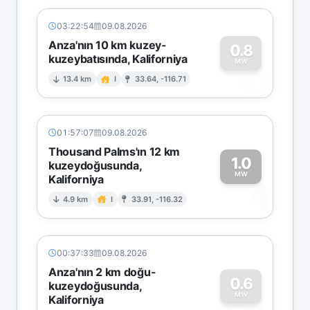
03:22:54
09.08.2026
Anza'nın 10 km kuzey-
0.8
kuzeybatısında, Kaliforniya
0
MW
13.4 km
I
33.64, -116.71
01:57:07
09.08.2026
Thousand Palms'ın 12 km
1.0
kuzeydoğusunda,
MW
Kaliforniya
1
4.9 km
I
33.91, -116.32
00:37:33
09.08.2026
Anza'nın 2 km doğu-
0.6
kuzeydoğusunda,
MW
Kaliforniya