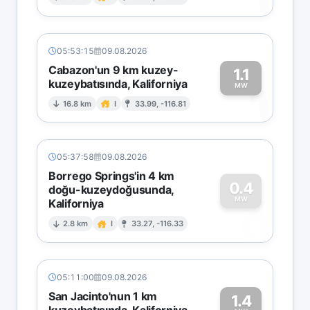
1
05:53:15
09.08.2026
Cabazon'un 9 km kuzey-
1.1
kuzeybatısında, Kaliforniya
1
MW
16.8 km
I
33.99, -116.81
05:37:58
09.08.2026
Borrego Springs'in 4 km
0.4
doğu-kuzeydoğusunda,
MW
Kaliforniya
0
2.8 km
I
33.27, -116.33
05:11:00
09.08.2026
San Jacinto'nun 1 km
1.4
kuzeybatısında, Kaliforniya