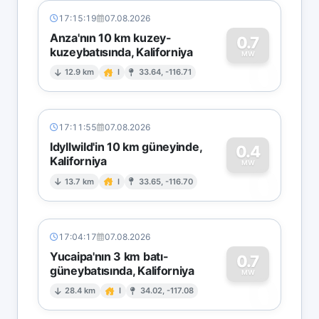
17:15:19
07.08.2026
Anza'nın 10 km kuzey-
0.7
kuzeybatısında, Kaliforniya
0
MW
12.9 km
I
33.64, -116.71
17:11:55
07.08.2026
Idyllwild'in 10 km güneyinde,
0.4
Kaliforniya
0
MW
13.7 km
I
33.65, -116.70
17:04:17
07.08.2026
Yucaipa'nın 3 km batı-
0.7
güneybatısında, Kaliforniya
0
MW
28.4 km
I
34.02, -117.08