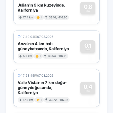
Julian'ın 9 km kuzeyinde,
0.8
Kaliforniya
0
MW
17.4 km
I
33.16, -116.60
17:49:04
07.08.2026
Anza'nın 4 km batı-
0.1
güneybatısında, Kaliforniya
0
MW
5.2 km
I
33.54, -116.71
17:23:45
07.08.2026
Valle Vista'nın 7 km doğu-
0.4
güneydoğusunda,
MW
Kaliforniya
0
17.2 km
I
33.72, -116.82