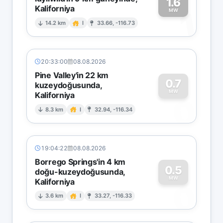
1.6
Kaliforniya
1
MW
14.2 km
I
33.66, -116.73
20:33:00
08.08.2026
Pine Valley'in 22 km
0.7
kuzeydoğusunda,
MW
Kaliforniya
0
8.3 km
I
32.94, -116.34
19:04:22
08.08.2026
Borrego Springs'in 4 km
0.5
doğu-kuzeydoğusunda,
MW
Kaliforniya
0
3.6 km
I
33.27, -116.33