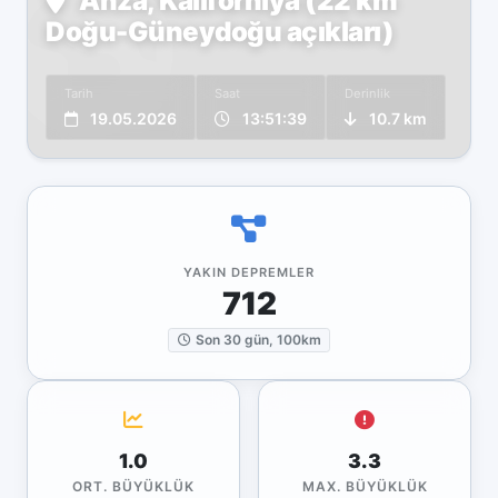
Anza, Kaliforniya (22 km
Doğu-Güneydoğu açıkları)
Tarih
Saat
Derinlik
19.05.2026
13:51:39
10.7 km
YAKIN DEPREMLER
712
Son 30 gün, 100km
1.0
3.3
ORT. BÜYÜKLÜK
MAX. BÜYÜKLÜK