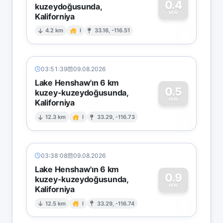
0.4
kuzeydoğusunda,
MW
Kaliforniya
0
4.2 km
I
33.16, -116.51
03:51:39
09.08.2026
Lake Henshaw'ın 6 km
0.5
kuzey-kuzeydoğusunda,
MW
Kaliforniya
0
12.3 km
I
33.29, -116.73
03:38:08
09.08.2026
Lake Henshaw'ın 6 km
0.9
kuzey-kuzeydoğusunda,
MW
Kaliforniya
0
12.5 km
I
33.29, -116.74