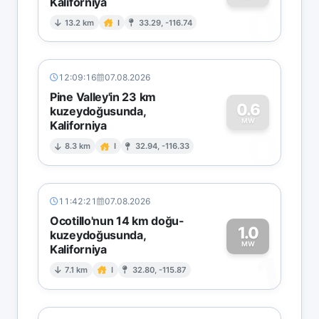
Kaliforniya
0
13.2 km
I
33.29, -116.74
12:09:16
07.08.2026
Pine Valley'in 23 km
0.6
kuzeydoğusunda,
MW
Kaliforniya
0
8.3 km
I
32.94, -116.33
11:42:21
07.08.2026
Ocotillo'nun 14 km doğu-
1.0
kuzeydoğusunda,
MW
Kaliforniya
1
7.1 km
I
32.80, -115.87