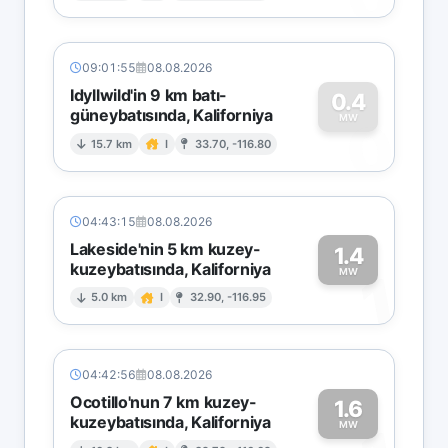
09:01:55
08.08.2026
Idyllwild'in 9 km batı-
0.4
güneybatısında, Kaliforniya
0
MW
15.7 km
I
33.70, -116.80
04:43:15
08.08.2026
Lakeside'nin 5 km kuzey-
1.4
kuzeybatısında, Kaliforniya
1
MW
5.0 km
I
32.90, -116.95
04:42:56
08.08.2026
Ocotillo'nun 7 km kuzey-
1.6
kuzeybatısında, Kaliforniya
MW