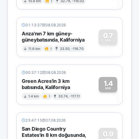
1
10.8 km
I
32.79, -116.02
01:13:37
08.08.2026
Anza'nın 7 km güney-
0.7
güneybatısında, Kaliforniya
0
MW
11.6 km
I
33.50, -116.70
00:37:12
08.08.2026
Green Acres'in 3 km
1.4
batısında, Kaliforniya
1
MW
1.4 km
I
33.74, -117.11
23:47:15
07.08.2026
San Diego Country
0.9
Estates'in 8 km doğusunda,
MW