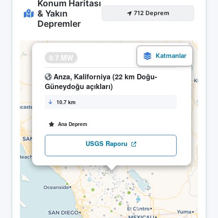
Konum Haritası
& Yakın
712 Deprem
Depremler
×
0.7 MW
19.05 13:51
Anza, Kaliforniya (22 km Doğu-
Güneydoğu açıkları)
10.7 km
Ana Deprem
USGS Raporu