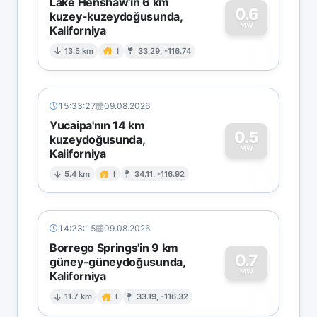
Lake Henshaw'ın 6 km
0.6
kuzey-kuzeydoğusunda,
MW
Kaliforniya
0
13.5 km
I
33.29, -116.74
15:33:27
09.08.2026
Yucaipa'nın 14 km
0.5
kuzeydoğusunda,
MW
Kaliforniya
0
5.4 km
I
34.11, -116.92
14:23:15
09.08.2026
Borrego Springs'in 9 km
0.7
güney-güneydoğusunda,
MW
Kaliforniya
0
11.7 km
I
33.19, -116.32