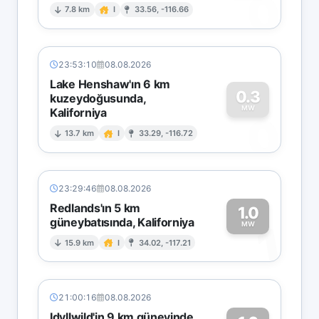
0
7.8 km
I
33.56, -116.66
23:53:10
08.08.2026
Lake Henshaw'ın 6 km
0.3
kuzeydoğusunda,
MW
Kaliforniya
0
13.7 km
I
33.29, -116.72
23:29:46
08.08.2026
Redlands'ın 5 km
1.0
güneybatısında, Kaliforniya
1
MW
15.9 km
I
34.02, -117.21
21:00:16
08.08.2026
Idyllwild'in 9 km güneyinde,