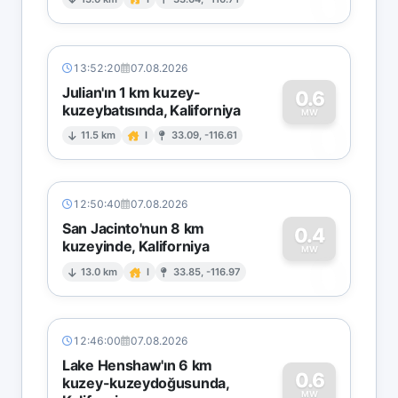
0
13:52:20
07.08.2026
Julian'ın 1 km kuzey-
0.6
kuzeybatısında, Kaliforniya
0
MW
11.5 km
I
33.09, -116.61
12:50:40
07.08.2026
San Jacinto'nun 8 km
0.4
kuzeyinde, Kaliforniya
0
MW
13.0 km
I
33.85, -116.97
12:46:00
07.08.2026
Lake Henshaw'ın 6 km
0.6
kuzey-kuzeydoğusunda,
MW