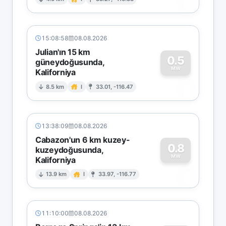
0
15:08:58
08.08.2026
Julian'ın 15 km
0.5
güneydoğusunda,
MW
Kaliforniya
0
8.5 km
I
33.01, -116.47
13:38:09
08.08.2026
Cabazon'un 6 km kuzey-
0.8
kuzeydoğusunda,
MW
Kaliforniya
0
13.9 km
I
33.97, -116.77
11:10:00
08.08.2026