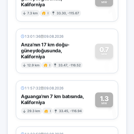
MW
Kaliforniya
1
7.3 km
I
33.30, -115.67
13:01:36
09.08.2026
Anza'nın 17 km doğu-
0.7
güneydoğusunda,
MW
Kaliforniya
0
12.9 km
I
33.47, -116.52
11:57:32
09.08.2026
Aguanga'nın 7 km batısında,
1.3
Kaliforniya
1
MW
29.3 km
I
33.45, -116.94