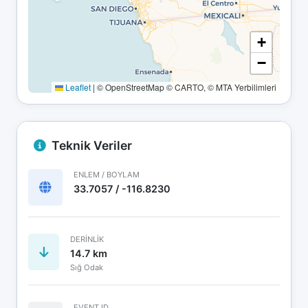
+
−
Leaflet
|
© OpenStreetMap © CARTO, © MTA Yerbilimleri
Teknik Veriler
ENLEM / BOYLAM
33.7057 / -116.8230
DERINLIK
14.7 km
Sığ Odak
EVENT ID