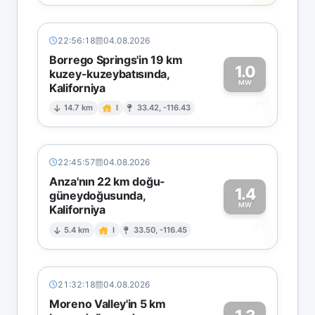
22:56:18
04.08.2026
Borrego Springs'in 19 km
1.0
kuzey-kuzeybatısında,
MW
Kaliforniya
1
14.7 km
I
33.42, -116.43
22:45:57
04.08.2026
Anza'nın 22 km doğu-
1.4
güneydoğusunda,
MW
Kaliforniya
1
5.4 km
I
33.50, -116.45
21:32:18
04.08.2026
Moreno Valley'in 5 km