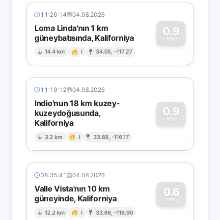
11:26:14
04.08.2026
Loma Linda'nın 1 km
0.9
güneybatısında, Kaliforniya
0
MW
14.4 km
I
34.05, -117.27
11:19:12
04.08.2026
Indio'nun 18 km kuzey-
0.9
kuzeydoğusunda,
MW
Kaliforniya
0
3.2 km
I
33.88, -116.17
08:35:41
04.08.2026
Valle Vista'nın 10 km
0.6
güneyinde, Kaliforniya
0
MW
12.2 km
I
33.66, -116.90