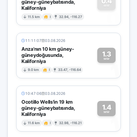
0.4
güney-güneybatısında,
MW
Kaliforniya
0
11.5 km
I
32.94, -116.27
11:11:07
03.08.2026
Anza'nın 10 km güney-
1.3
güneydoğusunda,
MW
Kaliforniya
1
9.0 km
I
33.47, -116.64
10:47:06
03.08.2026
Ocotillo Wells'in 19 km
1.4
güney-güneybatısında,
MW
Kaliforniya
1
11.6 km
I
32.98, -116.21