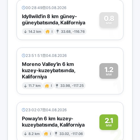
00:28:49
05.08.2026
Idyllwild'in 8 km güney-
0.8
güneybatısında, Kaliforniya
0
MW
14.2 km
I
33.68, -116.76
23:51:51
04.08.2026
Moreno Valley'in 6 km
1.2
kuzey-kuzeybatısında,
MW
Kaliforniya
1
11.7 km
I
33.98, -117.25
23:02:07
04.08.2026
Poway'ın 6 km kuzey-
2.1
kuzeybatısında, Kaliforniya
2
MW
8.2 km
I
33.02, -117.06