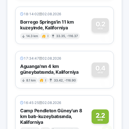
18:14:02
02.08.2026
Borrego Springs'in 11 km
0.2
kuzeyinde, Kaliforniya
0
MW
14.3 km
I
33.35, -116.37
17:34:47
02.08.2026
Aguanga'nın 4 km
0.4
güneybatısında, Kaliforniya
0
MW
8.1 km
I
33.42, -116.90
16:45:25
02.08.2026
Camp Pendleton Güney'un 8
2.2
km batı-kuzeybatısında,
MW
Kaliforniya