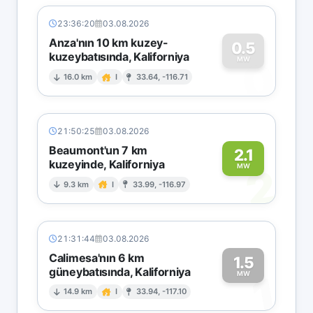
23:36:20
03.08.2026
Anza'nın 10 km kuzey-
0.5
kuzeybatısında, Kaliforniya
0
MW
16.0 km
I
33.64, -116.71
21:50:25
03.08.2026
Beaumont'un 7 km
2.1
kuzeyinde, Kaliforniya
2
MW
9.3 km
I
33.99, -116.97
21:31:44
03.08.2026
Calimesa'nın 6 km
1.5
güneybatısında, Kaliforniya
1
MW
14.9 km
I
33.94, -117.10