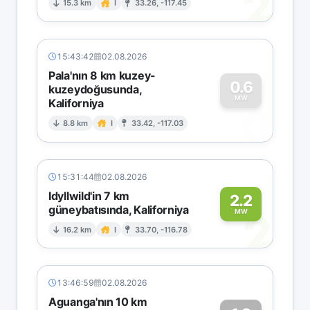
2
15.3 km
I
33.26, -117.45
15:43:42
02.08.2026
Pala'nın 8 km kuzey-
0.6
kuzeydoğusunda,
MW
Kaliforniya
0
8.8 km
I
33.42, -117.03
15:31:44
02.08.2026
Idyllwild'in 7 km
2.2
güneybatısında, Kaliforniya
2
MW
16.2 km
I
33.70, -116.78
13:46:59
02.08.2026
Aguanga'nın 10 km