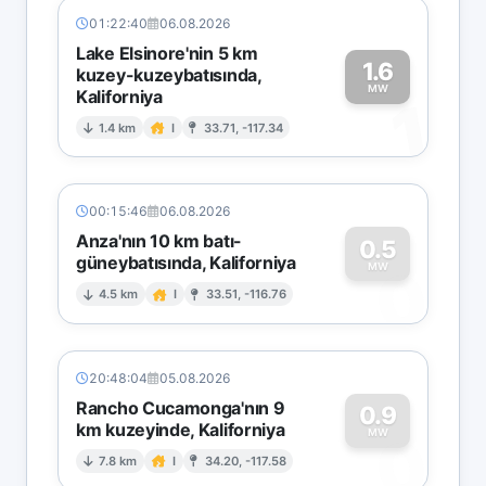
01:22:40
06.08.2026
Lake Elsinore'nin 5 km
1.6
kuzey-kuzeybatısında,
MW
Kaliforniya
1
1.4 km
I
33.71, -117.34
00:15:46
06.08.2026
Anza'nın 10 km batı-
0.5
güneybatısında, Kaliforniya
0
MW
4.5 km
I
33.51, -116.76
20:48:04
05.08.2026
Rancho Cucamonga'nın 9
0.9
km kuzeyinde, Kaliforniya
0
MW
7.8 km
I
34.20, -117.58