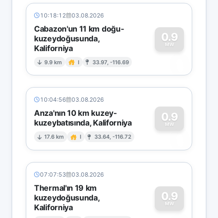
10:18:12
03.08.2026
Cabazon'un 11 km doğu-
0.9
kuzeydoğusunda,
MW
Kaliforniya
0
9.9 km
I
33.97, -116.69
10:04:56
03.08.2026
Anza'nın 10 km kuzey-
0.9
kuzeybatısında, Kaliforniya
0
MW
17.6 km
I
33.64, -116.72
07:07:53
03.08.2026
Thermal'ın 19 km
0.9
kuzeydoğusunda,
MW
Kaliforniya