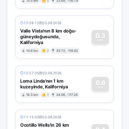
0
15.5 km
I
33.68, -116.79
12:28:12
03.08.2026
Valle Vista'nın 8 km doğu-
0.3
güneydoğusunda,
MW
Kaliforniya
0
14.6 km
I
33.72, -116.82
12:27:35
03.08.2026
Loma Linda'nın 1 km
0.8
kuzeyinde, Kaliforniya
0
MW
16.3 km
I
34.06, -117.26
11:15:33
03.08.2026
Ocotillo Wells'in 26 km