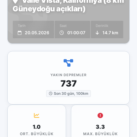
Valle Vista, Kaliforniya (8 km
Güneydoğu açıkları)
Tarih
Saat
Derinlik
20.05.2026
01:00:07
14.7 km
YAKIN DEPREMLER
737
Son 30 gün, 100km
1.0
3.3
ORT. BÜYÜKLÜK
MAX. BÜYÜKLÜK