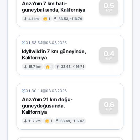
Anza'nın 7 km batı-
0.5
güneybatısında, Kaliforniya
0
MW
4.1 km
I
33.53, -116.74
01:53:54
03.08.2026
Idyllwild'in 7 km güneyinde,
0.4
Kaliforniya
0
MW
15.7 km
I
33.68, -116.71
01:30:11
03.08.2026
Anza'nın 21 km doğu-
0.6
güneydoğusunda,
MW
Kaliforniya
0
11.7 km
I
33.48, -116.47