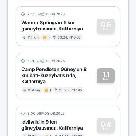
19:15:59
03.08.2026
Warner Springs'in 5 km
0.6
güneybatısında, Kaliforniya
0
MW
11.1 km
I
33.24, -116.67
15:20:20
03.08.2026
Camp Pendleton Güney'un 8
1.1
km batı-kuzeybatısında,
MW
Kaliforniya
1
15.4 km
I
33.25, -117.45
13:00:06
03.08.2026
Idyllwild'in 9 km
0.4
güneybatısında, Kaliforniya
MW