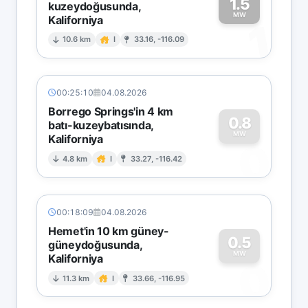
1.5
kuzeydoğusunda,
MW
Kaliforniya
1
10.6 km
I
33.16, -116.09
00:25:10
04.08.2026
Borrego Springs'in 4 km
0.8
batı-kuzeybatısında,
MW
Kaliforniya
0
4.8 km
I
33.27, -116.42
00:18:09
04.08.2026
Hemet'in 10 km güney-
0.5
güneydoğusunda,
MW
Kaliforniya
0
11.3 km
I
33.66, -116.95