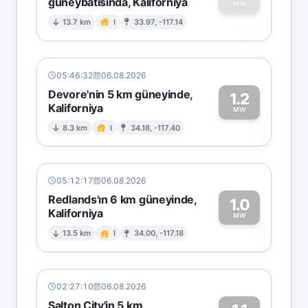
güneybatısında, Kaliforniya
0
MW
13.7 km
I
33.97, -117.14
05:46:32
06.08.2026
Devore'nin 5 km güneyinde,
1.2
Kaliforniya
1
MW
8.3 km
I
34.18, -117.40
05:12:17
06.08.2026
Redlands'ın 6 km güneyinde,
1.0
Kaliforniya
1
MW
13.5 km
I
34.00, -117.18
02:27:10
06.08.2026
Salton City'in 5 km