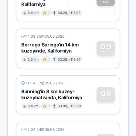
MW
Kaliforniya
1
6.4 km
I
34.28, -117.02
14:39:35
05.08.2026
Borrego Springs'in 14 km
0.9
kuzeyinde, Kaliforniya
0
MW
2.3 km
I
33.38, -116.37
14:14:17
05.08.2026
Banning'in 8 km kuzey-
0.6
kuzeybatısında, Kaliforniya
0
MW
9.4 km
I
33.99, -116.90
12:04:24
05.08.2026