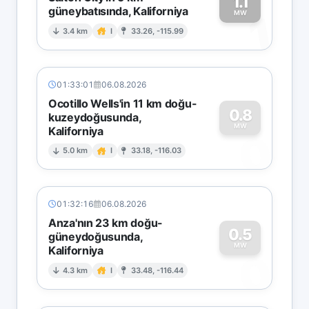
1.1
güneybatısında, Kaliforniya
1
MW
3.4 km
I
33.26, -115.99
01:33:01
06.08.2026
Ocotillo Wells'in 11 km doğu-
0.8
kuzeydoğusunda,
MW
Kaliforniya
0
5.0 km
I
33.18, -116.03
01:32:16
06.08.2026
Anza'nın 23 km doğu-
0.5
güneydoğusunda,
MW
Kaliforniya
0
4.3 km
I
33.48, -116.44