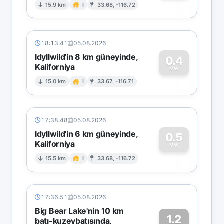
0
15.9 km
I
33.68, -116.72
18:13:41
05.08.2026
Idyllwild'in 8 km güneyinde,
0.4
Kaliforniya
0
MW
15.0 km
I
33.67, -116.71
17:38:48
05.08.2026
Idyllwild'in 6 km güneyinde,
0.5
Kaliforniya
0
MW
15.5 km
I
33.68, -116.72
17:36:51
05.08.2026
Big Bear Lake'nin 10 km
1.2
batı-kuzeybatısında,