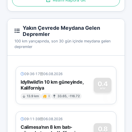
Yakın Çevrede Meydana Gelen
Depremler
100 km yarıçapında, son 30 gün içinde meydana gelen
depremler
09:36:17
06.08.2026
Idyllwild'in 10 km güneyinde,
0.4
Kaliforniya
0
MW
13.9 km
I
33.65, -116.72
09:11:39
06.08.2026
Calimesa'nın 8 km batı-
0.8