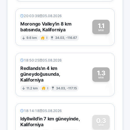
20:03:39
05.08.2026
Morongo Valley'in 8 km
1.1
batısında, Kaliforniya
1
MW
9.6 km
I
34.03, -116.67
18:50:25
05.08.2026
Redlands'ın 4 km
1.3
güneydoğusunda,
MW
Kaliforniya
1
11.2 km
I
34.03, -117.15
18:14:18
05.08.2026
Idyllwild'in 7 km güneyinde,
0.3
Kaliforniya
MW