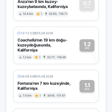
Anza'nın 9 km kuzey-
0.7
kuzeybatısında, Kaliforniya
0
MW
13.4 km
I
33.63, -116.71
10:12:23
05.08.2026
Coachella'nın 19 km doğu-
1.2
kuzeydoğusunda,
MW
Kaliforniya
1
1.2 km
I
33.77, -116.00
09:08:54
05.08.2026
Fontana'nın 7 km kuzeyinde,
1.1
Kaliforniya
1
MW
7.0 km
I
34.16, -117.47