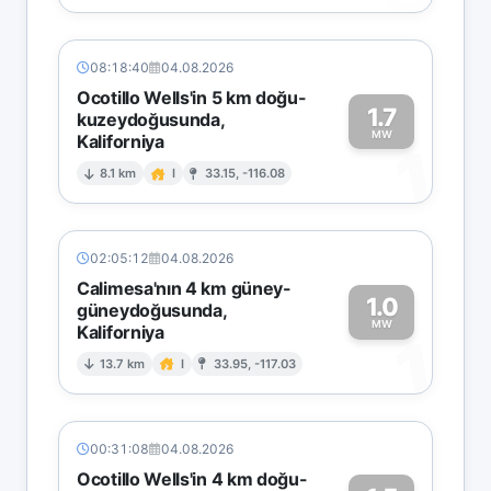
08:18:40
04.08.2026
Ocotillo Wells'in 5 km doğu-
1.7
kuzeydoğusunda,
MW
Kaliforniya
1
8.1 km
I
33.15, -116.08
02:05:12
04.08.2026
Calimesa'nın 4 km güney-
1.0
güneydoğusunda,
MW
Kaliforniya
1
13.7 km
I
33.95, -117.03
00:31:08
04.08.2026
Ocotillo Wells'in 4 km doğu-