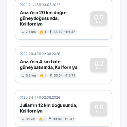
01:21:13
03.08.2026
Anza'nın 20 km doğu-
0.5
güneydoğusunda,
MW
Kaliforniya
0
7.5 km
I
33.49, -116.47
22:29:43
02.08.2026
Anza'nın 4 km batı-
0.2
güneybatısında, Kaliforniya
0
MW
5.3 km
I
33.54, -116.71
20:34:17
02.08.2026
Julian'ın 12 km doğusunda,
0.8
Kaliforniya
0
MW
3.1 km
I
33.07, -116.47