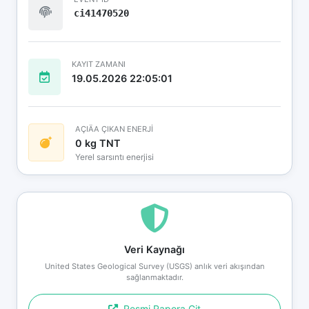
ci41470520
KAYIT ZAMANI
19.05.2026 22:05:01
AÇIÄA ÇIKAN ENERJİ
0 kg TNT
Yerel sarsıntı enerjisi
Veri Kaynağı
United States Geological Survey (USGS) anlık veri akışından
sağlanmaktadır.
Resmi Rapora Git