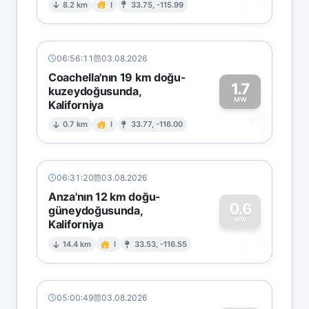
0
8.2 km
I
33.75, -115.99
06:56:11
03.08.2026
Coachella'nın 19 km doğu-
1.7
kuzeydoğusunda,
MW
Kaliforniya
1
0.7 km
I
33.77, -116.00
06:31:20
03.08.2026
Anza'nın 12 km doğu-
0.6
güneydoğusunda,
MW
Kaliforniya
0
14.4 km
I
33.53, -116.55
05:00:49
03.08.2026