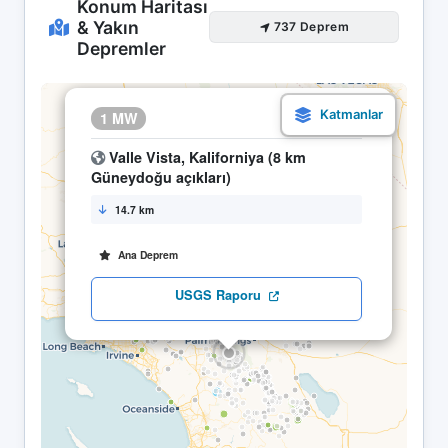
Konum Haritası
& Yakın
737 Deprem
Depremler
×
1 MW
20.05 01:00
Valle Vista, Kaliforniya (8 km
Güneydoğu açıkları)
14.7 km
Ana Deprem
USGS Raporu