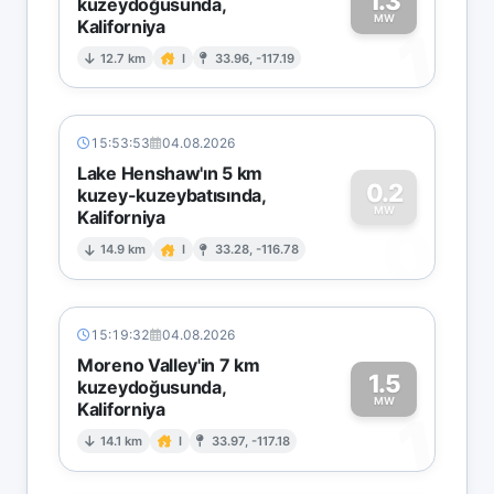
1.3
kuzeydoğusunda,
MW
Kaliforniya
1
12.7 km
I
33.96, -117.19
15:53:53
04.08.2026
Lake Henshaw'ın 5 km
0.2
kuzey-kuzeybatısında,
MW
Kaliforniya
0
14.9 km
I
33.28, -116.78
15:19:32
04.08.2026
Moreno Valley'in 7 km
1.5
kuzeydoğusunda,
MW
Kaliforniya
1
14.1 km
I
33.97, -117.18