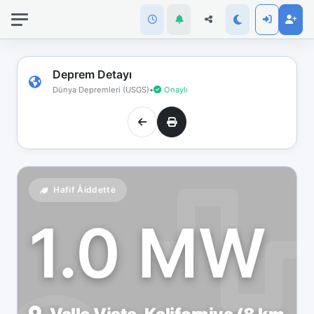
İnternet
bağlantınız
koptu!
Çevrimdışı
Deprem Detayı
moddasınız.
Dünya Depremleri (USGS)
•
Onaylı
Hafif Åiddette
1.0 MW