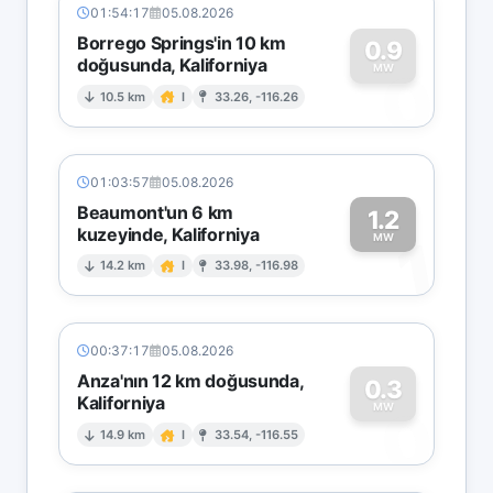
01:54:17
05.08.2026
Borrego Springs'in 10 km
0.9
doğusunda, Kaliforniya
0
MW
10.5 km
I
33.26, -116.26
01:03:57
05.08.2026
Beaumont'un 6 km
1.2
kuzeyinde, Kaliforniya
1
MW
14.2 km
I
33.98, -116.98
00:37:17
05.08.2026
Anza'nın 12 km doğusunda,
0.3
Kaliforniya
0
MW
14.9 km
I
33.54, -116.55