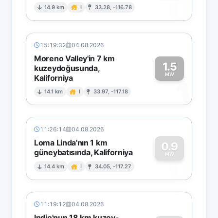
0
14.9 km
I
33.28, -116.78
15:19:32
04.08.2026
Moreno Valley'in 7 km
1.5
kuzeydoğusunda,
MW
Kaliforniya
1
14.1 km
I
33.97, -117.18
11:26:14
04.08.2026
Loma Linda'nın 1 km
0.9
güneybatısında, Kaliforniya
0
MW
14.4 km
I
34.05, -117.27
11:19:12
04.08.2026
Indio'nun 18 km kuzey-