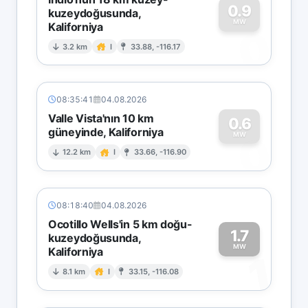
0.9
kuzeydoğusunda,
MW
Kaliforniya
0
3.2 km
I
33.88, -116.17
08:35:41
04.08.2026
Valle Vista'nın 10 km
0.6
güneyinde, Kaliforniya
0
MW
12.2 km
I
33.66, -116.90
08:18:40
04.08.2026
Ocotillo Wells'in 5 km doğu-
1.7
kuzeydoğusunda,
MW
Kaliforniya
1
8.1 km
I
33.15, -116.08