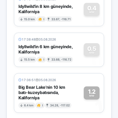
Idyllwild'in 8 km güneyinde,
0.4
Kaliforniya
0
MW
15.0 km
I
33.67, -116.71
17:38:48
05.08.2026
Idyllwild'in 6 km güneyinde,
0.5
Kaliforniya
0
MW
15.5 km
I
33.68, -116.72
17:36:51
05.08.2026
Big Bear Lake'nin 10 km
1.2
batı-kuzeybatısında,
MW
Kaliforniya
1
6.4 km
I
34.28, -117.02