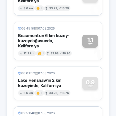
Kaliforniya
0
8.0 km
I
33.22, -116.29
06:45:58
07.08.2026
Beaumont'un 6 km kuzey-
1.1
kuzeydoğusunda,
MW
Kaliforniya
1
12.2 km
I
33.98, -116.96
06:01:12
07.08.2026
Lake Henshaw'ın 2 km
0.9
kuzeyinde, Kaliforniya
0
MW
6.6 km
I
33.26, -116.76
02:51:40
07.08.2026