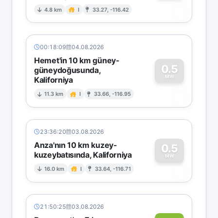
0
4.8 km
I
33.27, -116.42
00:18:09
04.08.2026
Hemet'in 10 km güney-
0.5
güneydoğusunda,
MW
Kaliforniya
0
11.3 km
I
33.66, -116.95
23:36:20
03.08.2026
Anza'nın 10 km kuzey-
0.5
kuzeybatısında, Kaliforniya
0
MW
16.0 km
I
33.64, -116.71
21:50:25
03.08.2026