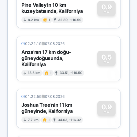
Pine Valley'in 10 km
0.9
kuzeybatısında, Kaliforniya
0
MW
8.2 km
I
32.89, -116.59
02:22:19
07.08.2026
Anza'nın 17 km doğu-
0.5
güneydoğusunda,
MW
Kaliforniya
0
13.5 km
I
33.51, -116.50
01:22:59
07.08.2026
Joshua Tree'nin 11 km
0.9
güneyinde, Kaliforniya
0
MW
7.7 km
I
34.03, -116.32