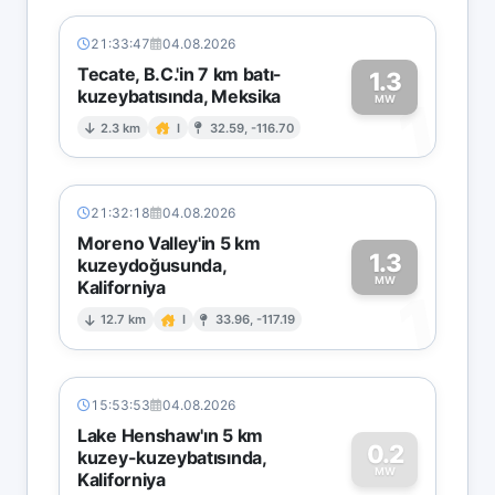
21:33:47
04.08.2026
Tecate, B.C.'in 7 km batı-
1.3
kuzeybatısında, Meksika
1
MW
2.3 km
I
32.59, -116.70
21:32:18
04.08.2026
Moreno Valley'in 5 km
1.3
kuzeydoğusunda,
MW
Kaliforniya
1
12.7 km
I
33.96, -117.19
15:53:53
04.08.2026
Lake Henshaw'ın 5 km
0.2
kuzey-kuzeybatısında,
MW
Kaliforniya