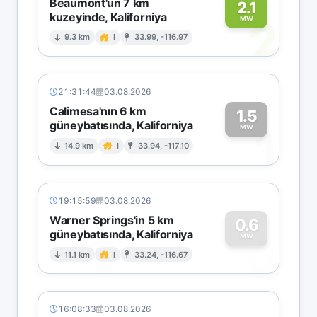
Beaumont'un 7 km
2.1
kuzeyinde, Kaliforniya
2
MW
9.3 km
I
33.99, -116.97
21:31:44
03.08.2026
Calimesa'nın 6 km
1.5
güneybatısında, Kaliforniya
1
MW
14.9 km
I
33.94, -117.10
19:15:59
03.08.2026
Warner Springs'in 5 km
0.6
güneybatısında, Kaliforniya
0
MW
11.1 km
I
33.24, -116.67
16:08:33
03.08.2026