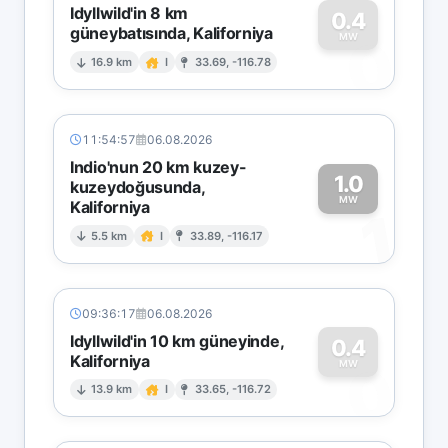
Idyllwild'in 8 km
0.4
güneybatısında, Kaliforniya
0
MW
16.9 km
I
33.69, -116.78
11:54:57
06.08.2026
Indio'nun 20 km kuzey-
1.0
kuzeydoğusunda,
MW
Kaliforniya
1
5.5 km
I
33.89, -116.17
09:36:17
06.08.2026
Idyllwild'in 10 km güneyinde,
0.4
Kaliforniya
0
MW
13.9 km
I
33.65, -116.72