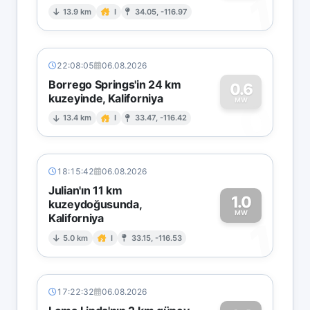
1
13.9 km
I
34.05, -116.97
22:08:05
06.08.2026
Borrego Springs'in 24 km
0.6
kuzeyinde, Kaliforniya
0
MW
13.4 km
I
33.47, -116.42
18:15:42
06.08.2026
Julian'ın 11 km
1.0
kuzeydoğusunda,
MW
Kaliforniya
1
5.0 km
I
33.15, -116.53
17:22:32
06.08.2026