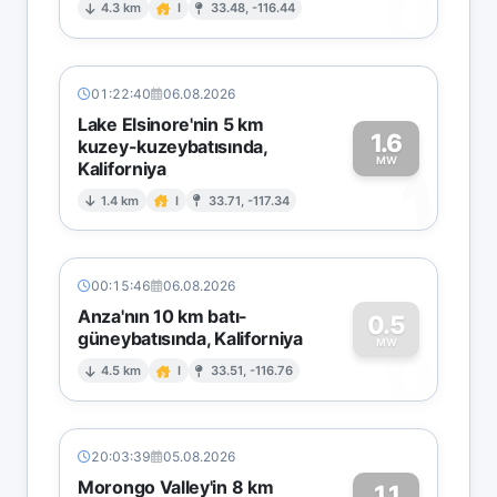
0
4.3 km
I
33.48, -116.44
01:22:40
06.08.2026
Lake Elsinore'nin 5 km
1.6
kuzey-kuzeybatısında,
MW
Kaliforniya
1
1.4 km
I
33.71, -117.34
00:15:46
06.08.2026
Anza'nın 10 km batı-
0.5
güneybatısında, Kaliforniya
0
MW
4.5 km
I
33.51, -116.76
20:03:39
05.08.2026
Morongo Valley'in 8 km
1.1