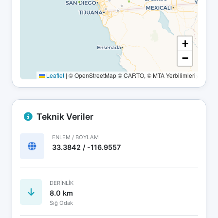
+
−
Leaflet
|
© OpenStreetMap © CARTO, © MTA Yerbilimleri
Teknik Veriler
ENLEM / BOYLAM
33.3842 / -116.9557
DERINLIK
8.0 km
Sığ Odak