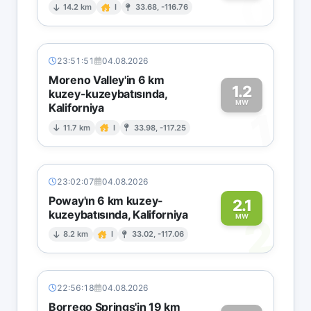
0
14.2 km
I
33.68, -116.76
23:51:51
04.08.2026
Moreno Valley'in 6 km
1.2
kuzey-kuzeybatısında,
MW
Kaliforniya
1
11.7 km
I
33.98, -117.25
23:02:07
04.08.2026
Poway'ın 6 km kuzey-
2.1
kuzeybatısında, Kaliforniya
2
MW
8.2 km
I
33.02, -117.06
22:56:18
04.08.2026
Borrego Springs'in 19 km