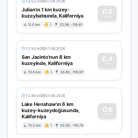
13:52:20
07.08.2026
Julian'ın 1 km kuzey-
0.6
kuzeybatısında, Kaliforniya
0
MW
11.5 km
I
33.09, -116.61
12:50:40
07.08.2026
San Jacinto'nun 8 km
0.4
kuzeyinde, Kaliforniya
0
MW
13.0 km
I
33.85, -116.97
12:46:00
07.08.2026
Lake Henshaw'ın 6 km
0.6
kuzey-kuzeydoğusunda,
MW
Kaliforniya
0
13.2 km
I
33.29, -116.74