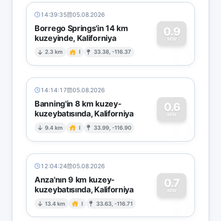
14:39:35
05.08.2026
Borrego Springs'in 14 km
0.9
kuzeyinde, Kaliforniya
0
MW
2.3 km
I
33.38, -116.37
14:14:17
05.08.2026
Banning'in 8 km kuzey-
0.6
kuzeybatısında, Kaliforniya
0
MW
9.4 km
I
33.99, -116.90
12:04:24
05.08.2026
Anza'nın 9 km kuzey-
0.7
kuzeybatısında, Kaliforniya
0
MW
13.4 km
I
33.63, -116.71