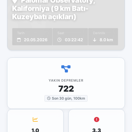
Palomar Observatory,
Kaliforniya (9 km Batı-
Kuzeybatı açıkları)
Tarih
Saat
Derinlik
20.05.2026
03:22:42
8.0 km
YAKIN DEPREMLER
722
Son 30 gün, 100km
1.0
3.3