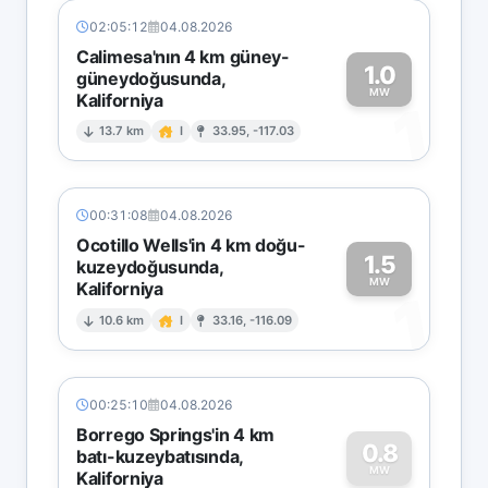
02:05:12
04.08.2026
Calimesa'nın 4 km güney-
1.0
güneydoğusunda,
MW
Kaliforniya
1
13.7 km
I
33.95, -117.03
00:31:08
04.08.2026
Ocotillo Wells'in 4 km doğu-
1.5
kuzeydoğusunda,
MW
Kaliforniya
1
10.6 km
I
33.16, -116.09
00:25:10
04.08.2026
Borrego Springs'in 4 km
0.8
batı-kuzeybatısında,
MW
Kaliforniya