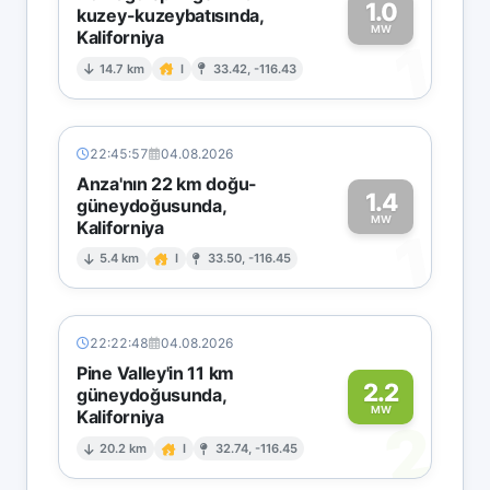
1.0
kuzey-kuzeybatısında,
MW
Kaliforniya
1
14.7 km
I
33.42, -116.43
22:45:57
04.08.2026
Anza'nın 22 km doğu-
1.4
güneydoğusunda,
MW
Kaliforniya
1
5.4 km
I
33.50, -116.45
22:22:48
04.08.2026
Pine Valley'in 11 km
2.2
güneydoğusunda,
MW
Kaliforniya
2
20.2 km
I
32.74, -116.45