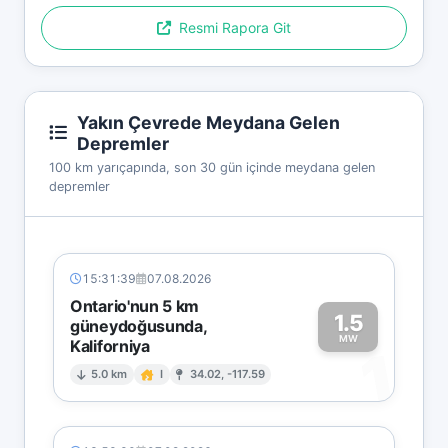
Resmi Rapora Git
Yakın Çevrede Meydana Gelen
Depremler
100 km yarıçapında, son 30 gün içinde meydana gelen
depremler
15:31:39
07.08.2026
Ontario'nun 5 km
1.5
güneydoğusunda,
MW
Kaliforniya
1
5.0 km
I
34.02, -117.59