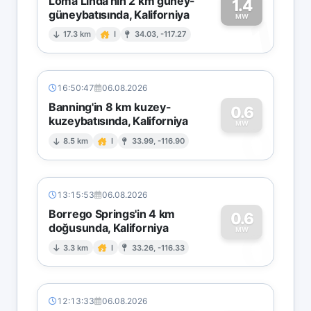
Loma Linda'nın 2 km güney-
1.4
güneybatısında, Kaliforniya
1
MW
17.3 km
I
34.03, -117.27
16:50:47
06.08.2026
Banning'in 8 km kuzey-
0.6
kuzeybatısında, Kaliforniya
0
MW
8.5 km
I
33.99, -116.90
13:15:53
06.08.2026
Borrego Springs'in 4 km
0.6
doğusunda, Kaliforniya
0
MW
3.3 km
I
33.26, -116.33
12:13:33
06.08.2026