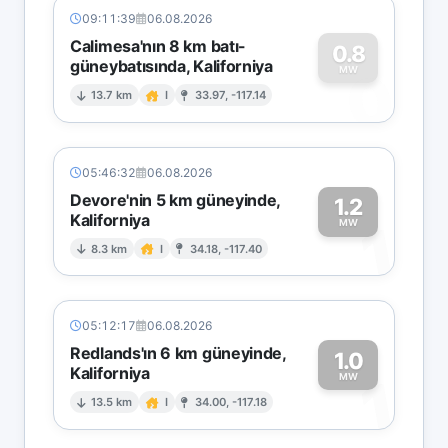
09:11:39
06.08.2026
Calimesa'nın 8 km batı-
0.8
güneybatısında, Kaliforniya
0
MW
13.7 km
I
33.97, -117.14
05:46:32
06.08.2026
Devore'nin 5 km güneyinde,
1.2
Kaliforniya
1
MW
8.3 km
I
34.18, -117.40
05:12:17
06.08.2026
Redlands'ın 6 km güneyinde,
1.0
Kaliforniya
1
MW
13.5 km
I
34.00, -117.18