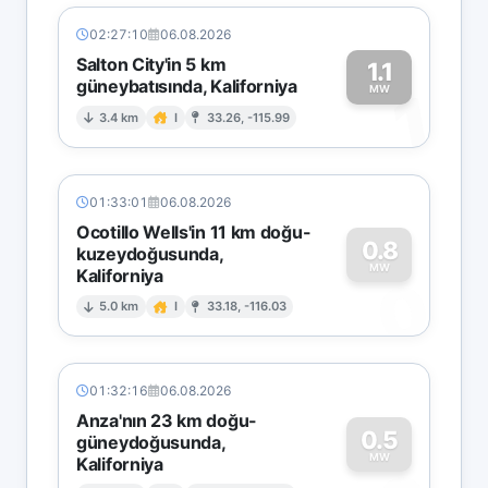
02:27:10
06.08.2026
Salton City'in 5 km
1.1
güneybatısında, Kaliforniya
1
MW
3.4 km
I
33.26, -115.99
01:33:01
06.08.2026
Ocotillo Wells'in 11 km doğu-
0.8
kuzeydoğusunda,
MW
Kaliforniya
0
5.0 km
I
33.18, -116.03
01:32:16
06.08.2026
Anza'nın 23 km doğu-
0.5
güneydoğusunda,
MW
Kaliforniya