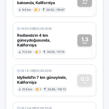
batısında, Kaliforniya
1
MW
9.6 km
I
34.03, -116.67
18:50:25
05.08.2026
Redlands'ın 4 km
1.3
güneydoğusunda,
MW
Kaliforniya
1
11.2 km
I
34.03, -117.15
18:14:18
05.08.2026
Idyllwild'in 7 km güneyinde,
0.3
Kaliforniya
0
MW
15.9 km
I
33.68, -116.72
18:13:41
05.08.2026