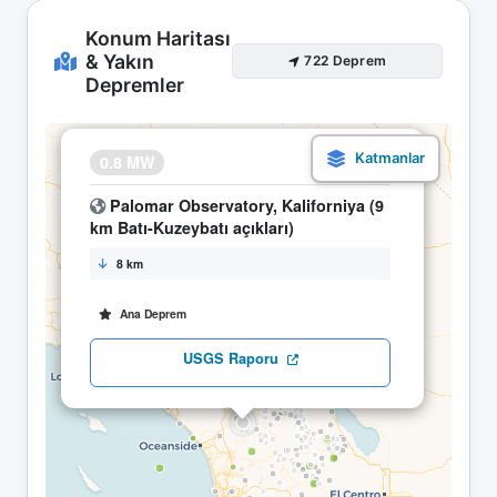
Konum Haritası
& Yakın
722 Deprem
Depremler
×
0.8 MW
20.05 03:22
Palomar Observatory, Kaliforniya (9
km Batı-Kuzeybatı açıkları)
8 km
Ana Deprem
USGS Raporu