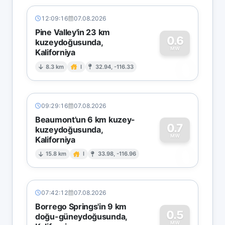
12:09:16
07.08.2026
Pine Valley'in 23 km
0.6
kuzeydoğusunda,
MW
Kaliforniya
0
8.3 km
I
32.94, -116.33
09:29:16
07.08.2026
Beaumont'un 6 km kuzey-
0.7
kuzeydoğusunda,
MW
Kaliforniya
0
15.8 km
I
33.98, -116.96
07:42:12
07.08.2026
Borrego Springs'in 9 km
0.5
doğu-güneydoğusunda,
MW