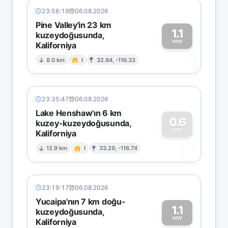
23:56:19
06.08.2026
Pine Valley'in 23 km
1.1
kuzeydoğusunda,
MW
Kaliforniya
1
8.0 km
I
32.94, -116.33
23:35:47
06.08.2026
Lake Henshaw'ın 6 km
0.6
kuzey-kuzeydoğusunda,
MW
Kaliforniya
0
12.9 km
I
33.29, -116.74
23:19:17
06.08.2026
Yucaipa'nın 7 km doğu-
1.1
kuzeydoğusunda,
MW
Kaliforniya