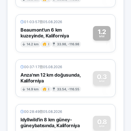
0
01:03:57
05.08.2026
Beaumont'un 6 km
1.2
kuzeyinde, Kaliforniya
1
MW
14.2 km
I
33.98, -116.98
00:37:17
05.08.2026
Anza'nın 12 km doğusunda,
0.3
Kaliforniya
0
MW
14.9 km
I
33.54, -116.55
00:28:49
05.08.2026
Idyllwild'in 8 km güney-
0.8
güneybatısında, Kaliforniya
MW