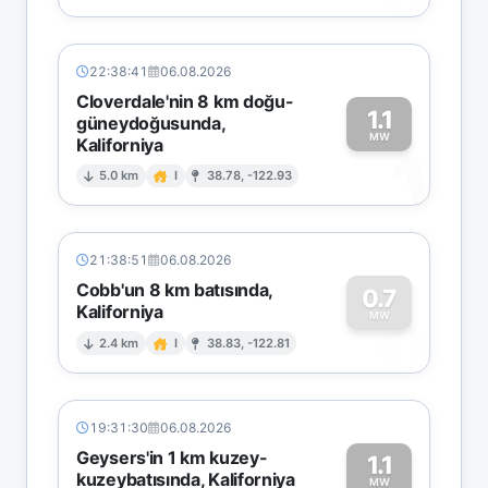
22:38:41
06.08.2026
Cloverdale'nin 8 km doğu-
1.1
güneydoğusunda,
MW
Kaliforniya
1
5.0 km
I
38.78, -122.93
21:38:51
06.08.2026
Cobb'un 8 km batısında,
0.7
Kaliforniya
0
MW
2.4 km
I
38.83, -122.81
19:31:30
06.08.2026
Geysers'in 1 km kuzey-
1.1
kuzeybatısında, Kaliforniya
MW