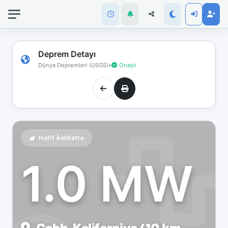
İnternet
bağlantınız
koptu!
Çevrimdışı
Deprem Detayı
moddasınız.
Dünya Depremleri (USGS)
•
Onaylı
Hafif Åiddette
1.0 MW