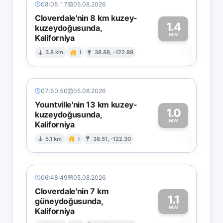
08:05:17
05.08.2026
Cloverdale'nin 8 km kuzey-
1.4
kuzeydoğusunda,
MW
Kaliforniya
1
3.8 km
I
38.88, -122.98
07:50:50
05.08.2026
Yountville'nin 13 km kuzey-
1.0
kuzeydoğusunda,
MW
Kaliforniya
1
5.1 km
I
38.51, -122.30
06:48:49
05.08.2026
Cloverdale'nin 7 km
1.1
güneydoğusunda,
MW
Kaliforniya