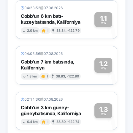
04:23:52
07.08.2026
Cobb'un 6 km batı-
1.1
kuzeybatısında, Kaliforniya
1
MW
2.0 km
I
38.84, -122.79
04:05:56
07.08.2026
Cobb'un 7 km batısında,
1.2
Kaliforniya
1
MW
1.8 km
I
38.83, -122.80
02:14:30
07.08.2026
Cobb'un 3 km güney-
1.3
güneybatısında, Kaliforniya
1
MW
0.4 km
I
38.80, -122.74