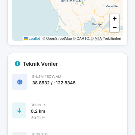
+
−
Leaflet
|
© OpenStreetMap © CARTO, © MTA Yerbilimleri
Teknik Veriler
ENLEM / BOYLAM
38.8532 / -122.8345
DERINLIK
0.2 km
Sığ Odak
EVENT ID