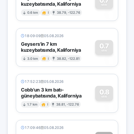
0.7
kuzeybatısında, Kaliforniya
0
MW
0.6 km
I
38.79, -122.76
18:09:09
05.08.2026
Geysers'in 7 km
0.7
kuzeybatısında, Kaliforniya
0
MW
3.0 km
I
38.82, -122.81
17:52:23
05.08.2026
Cobb'un 3 km batı-
0.8
güneybatısında, Kaliforniya
0
MW
1.7 km
I
38.81, -122.76
17:09:46
05.08.2026