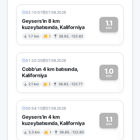
02:10:07
07.08.2026
Geysers'in 8 km
1.1
kuzeybatısında, Kaliforniya
1
MW
1.7 km
I
38.83, -122.82
01:20:35
07.08.2026
Cobb'un 4 km batısında,
1.0
Kaliforniya
1
MW
2.1 km
I
38.83, -122.77
00:54:15
07.08.2026
Geysers'in 4 km
1.1
kuzeybatısında, Kaliforniya
1
MW
3.3 km
I
38.80, -122.80