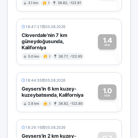
1
3.1 km
I
38.82, -122.81
18:47:21
05.08.2026
Cloverdale'nin 7 km
1.4
güneydoğusunda,
MW
Kaliforniya
1
5.0 km
I
38.77, -122.95
18:44:35
05.08.2026
Geysers'in 6 km kuzey-
1.0
kuzeybatısında, Kaliforniya
1
MW
2.8 km
I
38.82, -122.80
18:26:16
05.08.2026
Geysers'in 2 km kuzey-