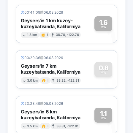
00:41:09
06.08.2026
Geysers'in 1 km kuzey-
1.6
kuzeybatısında, Kaliforniya
1
MW
1.8 km
I
38.78, -122.76
00:29:36
06.08.2026
Geysers'in 7 km
0.8
kuzeybatısında, Kaliforniya
0
MW
3.0 km
I
38.82, -122.81
23:23:49
05.08.2026
Geysers'in 6 km
1.1
kuzeybatısında, Kaliforniya
1
MW
3.5 km
I
38.81, -122.81