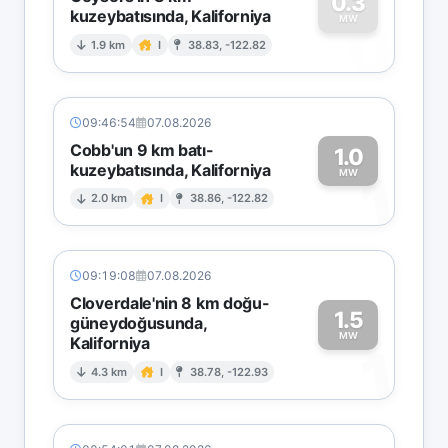
0.3
kuzeybatısında, Kaliforniya
0
MW
1.9 km
I
38.83, -122.82
09:46:54
07.08.2026
Cobb'un 9 km batı-
1.0
kuzeybatısında, Kaliforniya
1
MW
2.0 km
I
38.86, -122.82
09:19:08
07.08.2026
Cloverdale'nin 8 km doğu-
1.5
güneydoğusunda,
MW
Kaliforniya
1
4.3 km
I
38.78, -122.93