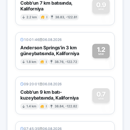
Cobb'un 7 km batısında,
0.9
Kaliforniya
0
MW
2.2 km
I
38.83, -122.81
10:01:46
06.08.2026
Anderson Springs'in 3 km
1.2
güneybatısında, Kaliforniya
1
MW
1.8 km
I
38.76, -122.72
09:20:01
06.08.2026
Cobb'un 9 km batı-
0.7
kuzeybatısında, Kaliforniya
0
MW
1.4 km
I
38.84, -122.82
07:45:35
06.08.2026