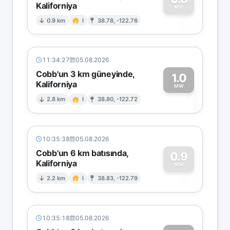
Kaliforniya
0
MW
0.9 km
I
38.78, -122.76
11:34:27
05.08.2026
Cobb'un 3 km güneyinde,
1.0
Kaliforniya
1
MW
2.8 km
I
38.80, -122.72
10:35:38
05.08.2026
Cobb'un 6 km batısında,
0.9
Kaliforniya
0
MW
2.2 km
I
38.83, -122.79
10:35:18
05.08.2026