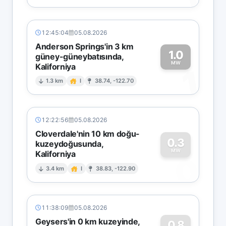
12:45:04
05.08.2026
Anderson Springs'in 3 km
1.0
güney-güneybatısında,
MW
Kaliforniya
1
1.3 km
I
38.74, -122.70
12:22:56
05.08.2026
Cloverdale'nin 10 km doğu-
0.3
kuzeydoğusunda,
MW
Kaliforniya
0
3.4 km
I
38.83, -122.90
11:38:09
05.08.2026
Geysers'in 0 km kuzeyinde,
0.8