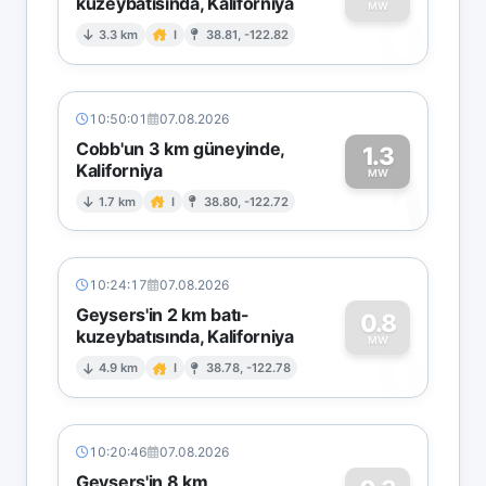
kuzeybatısında, Kaliforniya
0
MW
3.3 km
I
38.81, -122.82
10:50:01
07.08.2026
Cobb'un 3 km güneyinde,
1.3
Kaliforniya
1
MW
1.7 km
I
38.80, -122.72
10:24:17
07.08.2026
Geysers'in 2 km batı-
0.8
kuzeybatısında, Kaliforniya
0
MW
4.9 km
I
38.78, -122.78
10:20:46
07.08.2026
Geysers'in 8 km