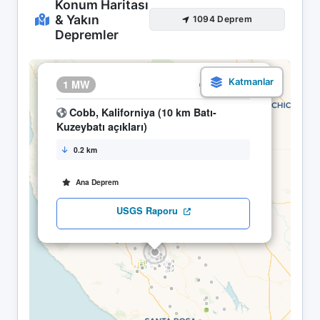
Konum Haritası
& Yakın
1094 Deprem
Depremler
×
1 MW
20.05 03:42
Cobb, Kaliforniya (10 km Batı-
Kuzeybatı açıkları)
0.2 km
Ana Deprem
USGS Raporu