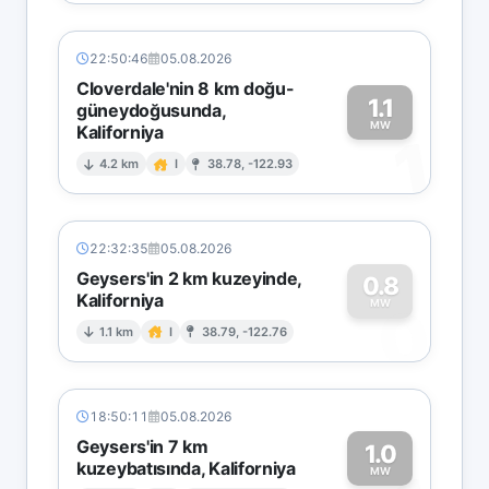
22:50:46
05.08.2026
Cloverdale'nin 8 km doğu-
1.1
güneydoğusunda,
MW
Kaliforniya
1
4.2 km
I
38.78, -122.93
22:32:35
05.08.2026
Geysers'in 2 km kuzeyinde,
0.8
Kaliforniya
0
MW
1.1 km
I
38.79, -122.76
18:50:11
05.08.2026
Geysers'in 7 km
1.0
kuzeybatısında, Kaliforniya
MW