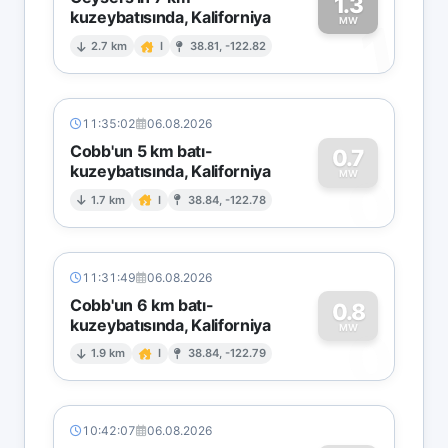
1.3
kuzeybatısında, Kaliforniya
1
MW
2.7 km
I
38.81, -122.82
11:35:02
06.08.2026
Cobb'un 5 km batı-
0.7
kuzeybatısında, Kaliforniya
0
MW
1.7 km
I
38.84, -122.78
11:31:49
06.08.2026
Cobb'un 6 km batı-
0.8
kuzeybatısında, Kaliforniya
0
MW
1.9 km
I
38.84, -122.79
10:42:07
06.08.2026