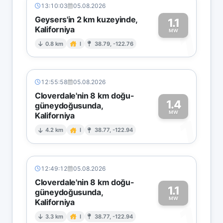
13:10:03
05.08.2026
Geysers'in 2 km kuzeyinde,
1.1
Kaliforniya
1
MW
0.8 km
I
38.79, -122.76
12:55:58
05.08.2026
Cloverdale'nin 8 km doğu-
1.4
güneydoğusunda,
MW
Kaliforniya
1
4.2 km
I
38.77, -122.94
12:49:12
05.08.2026
Cloverdale'nin 8 km doğu-
1.1
güneydoğusunda,
MW
Kaliforniya
1
3.3 km
I
38.77, -122.94