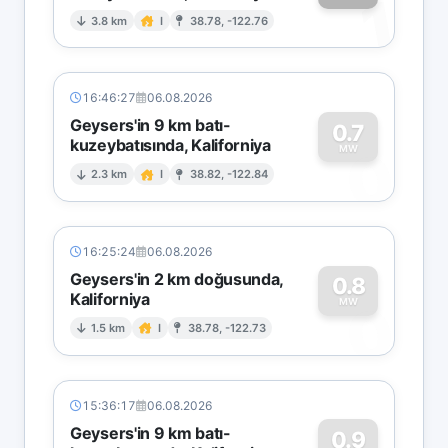
1
3.8 km
I
38.78, -122.76
16:46:27
06.08.2026
Geysers'in 9 km batı-
0.7
kuzeybatısında, Kaliforniya
0
MW
2.3 km
I
38.82, -122.84
16:25:24
06.08.2026
Geysers'in 2 km doğusunda,
0.8
Kaliforniya
0
MW
1.5 km
I
38.78, -122.73
15:36:17
06.08.2026
Geysers'in 9 km batı-
0.9