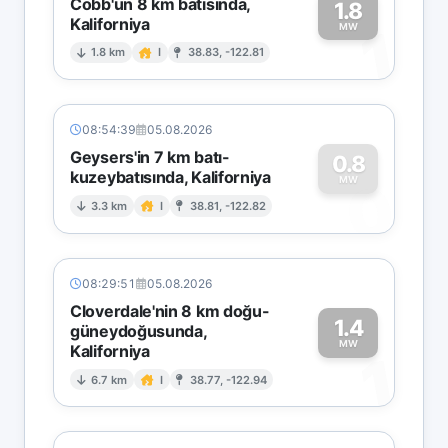
Cobb'un 8 km batısında,
1.8
Kaliforniya
1
MW
1.8 km
I
38.83, -122.81
08:54:39
05.08.2026
Geysers'in 7 km batı-
0.8
kuzeybatısında, Kaliforniya
0
MW
3.3 km
I
38.81, -122.82
08:29:51
05.08.2026
Cloverdale'nin 8 km doğu-
1.4
güneydoğusunda,
MW
Kaliforniya
1
6.7 km
I
38.77, -122.94