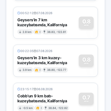
00:52:12
07.08.2026
Geysers'in 7 km
0.8
kuzeybatısında, Kaliforniya
0
MW
2.8 km
I
38.83, -122.81
00:22:35
07.08.2026
Geysers'in 3 km kuzey-
0.8
kuzeybatısında, Kaliforniya
0
MW
3.9 km
I
38.80, -122.77
23:15:17
06.08.2026
Cobb'un 9 km batı-
0.7
kuzeybatısında, Kaliforniya
0
MW
-0.5 km
I
38.84, -122.82