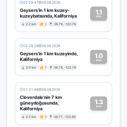
02:29:47
06.08.2026
Geysers'in 1 km kuzey-
1.1
kuzeybatısında, Kaliforniya
1
MW
2.2 km
I
38.79, -122.76
02:28:28
06.08.2026
Geysers'in 1 km kuzeyinde,
1.0
Kaliforniya
1
MW
2.0 km
I
38.78, -122.76
01:31:48
06.08.2026
Cloverdale'nin 7 km
1.3
güneydoğusunda,
MW
Kaliforniya
1
2.2 km
I
38.77, -122.95