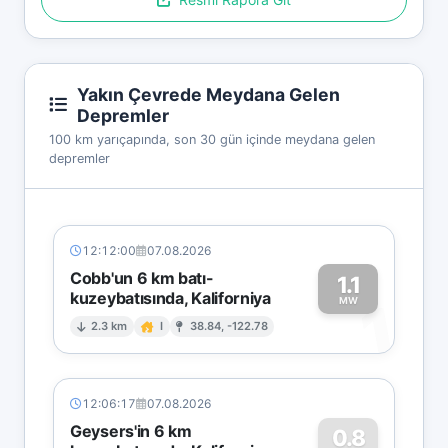
Yakın Çevrede Meydana Gelen
Depremler
100 km yarıçapında, son 30 gün içinde meydana gelen
depremler
12:12:00
07.08.2026
Cobb'un 6 km batı-
1.1
kuzeybatısında, Kaliforniya
1
MW
2.3 km
I
38.84, -122.78
12:06:17
07.08.2026
Geysers'in 6 km
0.8