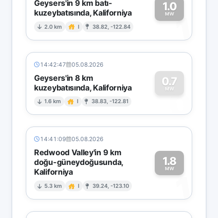
Geysers'in 9 km batı-
1.0
kuzeybatısında, Kaliforniya
1
MW
2.0 km
I
38.82, -122.84
14:42:47
05.08.2026
Geysers'in 8 km
0.7
kuzeybatısında, Kaliforniya
0
MW
1.6 km
I
38.83, -122.81
14:41:09
05.08.2026
Redwood Valley'in 9 km
1.8
doğu-güneydoğusunda,
MW
Kaliforniya
1
5.3 km
I
39.24, -123.10