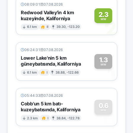
08:09:01
07.08.2026
Redwood Valley'in 4 km
2.3
kuzeyinde, Kaliforniya
2
MW
6.1 km
II
39.30, -123.20
06:24:31
07.08.2026
Lower Lake'nin 5 km
1.3
güneybatısında, Kaliforniya
1
MW
6.1 km
I
38.88, -122.66
05:44:33
07.08.2026
Cobb'un 5 km batı-
0.6
kuzeybatısında, Kaliforniya
0
MW
2.3 km
I
38.84, -122.78