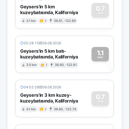
Geysers'in 5 km
0.7
kuzeybatısında, Kaliforniya
0
MW
3.1 km
I
38.81, -122.80
05:28:15
06.08.2026
Geysers'in 5 km batı-
1.1
kuzeybatısında, Kaliforniya
1
MW
3.0 km
I
38.80, -122.81
04:02:28
06.08.2026
Geysers'in 3 km kuzey-
0.7
kuzeybatısında, Kaliforniya
0
MW
4.1 km
I
38.80, -122.76