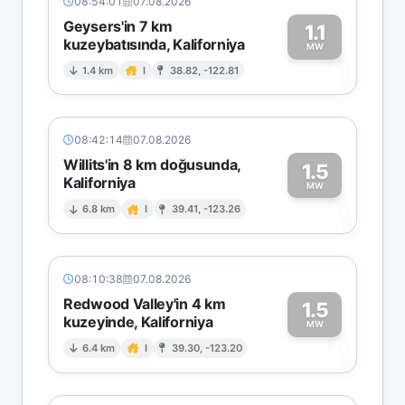
08:54:01
07.08.2026
Geysers'in 7 km
1.1
kuzeybatısında, Kaliforniya
1
MW
1.4 km
I
38.82, -122.81
08:42:14
07.08.2026
Willits'in 8 km doğusunda,
1.5
Kaliforniya
1
MW
6.8 km
I
39.41, -123.26
08:10:38
07.08.2026
Redwood Valley'in 4 km
1.5
kuzeyinde, Kaliforniya
1
MW
6.4 km
I
39.30, -123.20