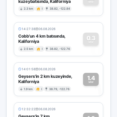
kuzeybatısında, Kaliforniya
0
MW
2.3 km
I
38.82, -122.84
14:27:38
06.08.2026
Cobb'un 4 km batısında,
0.3
Kaliforniya
0
MW
2.5 km
I
38.82, -122.76
14:01:58
06.08.2026
Geysers'in 2 km kuzeyinde,
1.4
Kaliforniya
1
MW
1.9 km
I
38.79, -122.76
12:32:22
06.08.2026
Geysers'in 7 km