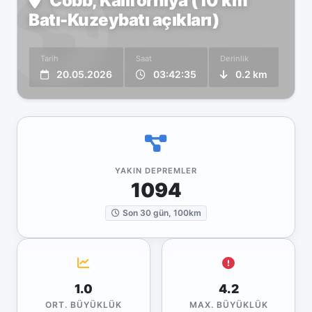
Cobb, Kaliforniya (10 km
Batı-Kuzeybatı açıkları)
Tarih
Saat
Derinlik
20.05.2026
03:42:35
0.2 km
YAKIN DEPREMLER
1094
Son 30 gün, 100km
1.0
4.2
ORT. BÜYÜKLÜK
MAX. BÜYÜKLÜK