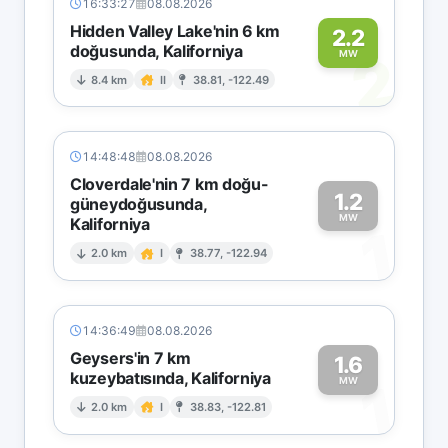
16:33:27
08.08.2026
Hidden Valley Lake'nin 6 km
2.2
doğusunda, Kaliforniya
2
MW
8.4 km
II
38.81, -122.49
14:48:48
08.08.2026
Cloverdale'nin 7 km doğu-
1.2
güneydoğusunda,
MW
Kaliforniya
1
2.0 km
I
38.77, -122.94
14:36:49
08.08.2026
Geysers'in 7 km
1.6
kuzeybatısında, Kaliforniya
1
MW
2.0 km
I
38.83, -122.81