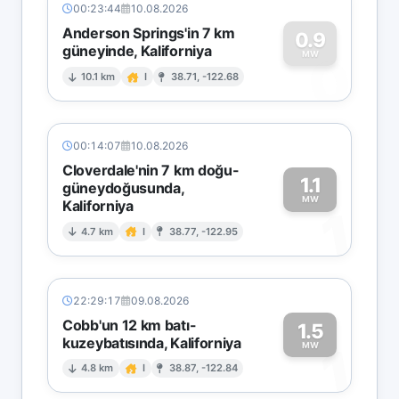
00:23:44
10.08.2026
Anderson Springs'in 7 km
0.9
güneyinde, Kaliforniya
0
MW
10.1 km
I
38.71, -122.68
00:14:07
10.08.2026
Cloverdale'nin 7 km doğu-
1.1
güneydoğusunda,
MW
Kaliforniya
1
4.7 km
I
38.77, -122.95
22:29:17
09.08.2026
Cobb'un 12 km batı-
1.5
kuzeybatısında, Kaliforniya
1
MW
4.8 km
I
38.87, -122.84