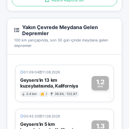
Yakın Çevrede Meydana Gelen
Depremler
100 km yarıçapında, son 30 gün içinde meydana gelen
depremler
01:09:04
11.08.2026
Geysers'in 13 km
1.2
kuzeybatısında, Kaliforniya
1
MW
2.4 km
I
38.84, -122.87
00:45:35
11.08.2026
Geysers'in 5 km
1.3