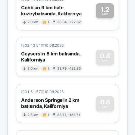
Cobb'un 9 km batı-
1.2
kuzeybatısında, Kaliforniya
1
MW
2.0 km
I
38.84, -122.82
02:43:51
10.08.2026
Geysers'in 8 km batısında,
0.4
Kaliforniya
0
MW
8.0 km
I
38.79, -122.85
01:51:57
10.08.2026
Anderson Springs'in 2 km
0.8
batısında, Kaliforniya
0
MW
2.5 km
I
38.77, -122.71