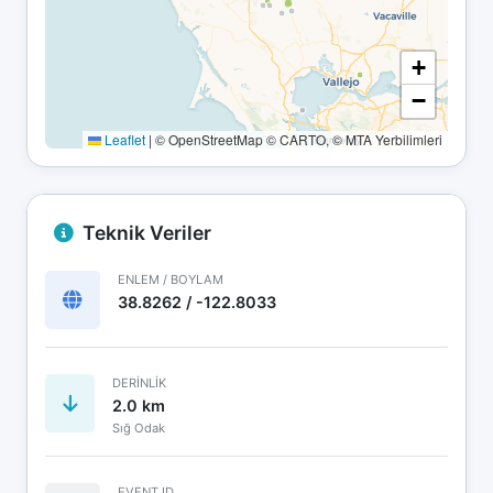
+
−
Leaflet
|
© OpenStreetMap © CARTO, © MTA Yerbilimleri
Teknik Veriler
ENLEM / BOYLAM
38.8262 / -122.8033
DERINLIK
2.0 km
Sığ Odak
EVENT ID