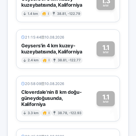
1.3
kuzeybatısında, Kaliforniya
1
MW
1.4 km
I
38.81, -122.79
21:15:44
10.08.2026
Geysers'in 4 km kuzey-
1.1
kuzeybatısında, Kaliforniya
1
MW
2.4 km
I
38.81, -122.77
20:58:09
10.08.2026
Cloverdale'nin 8 km doğu-
1.1
güneydoğusunda,
MW
Kaliforniya
1
3.3 km
I
38.78, -122.93