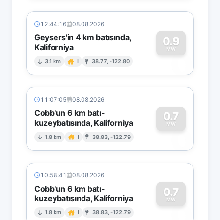
12:44:16
08.08.2026
Geysers'in 4 km batısında,
0.9
Kaliforniya
0
MW
3.1 km
I
38.77, -122.80
11:07:05
08.08.2026
Cobb'un 6 km batı-
0.7
kuzeybatısında, Kaliforniya
0
MW
1.8 km
I
38.83, -122.79
10:58:41
08.08.2026
Cobb'un 6 km batı-
0.7
kuzeybatısında, Kaliforniya
0
MW
1.8 km
I
38.83, -122.79