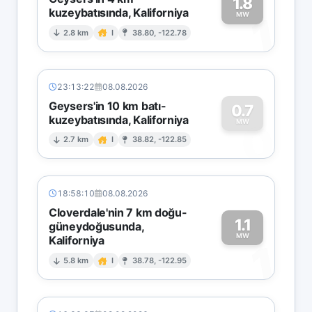
1.8
kuzeybatısında, Kaliforniya
1
MW
2.8 km
I
38.80, -122.78
23:13:22
08.08.2026
Geysers'in 10 km batı-
0.7
kuzeybatısında, Kaliforniya
0
MW
2.7 km
I
38.82, -122.85
18:58:10
08.08.2026
Cloverdale'nin 7 km doğu-
1.1
güneydoğusunda,
MW
Kaliforniya
1
5.8 km
I
38.78, -122.95