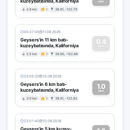
kuzeybatısında, Kaliforniya
1
MW
2.9 km
I
38.81, -122.79
00:37:05
11.08.2026
Geysers'in 11 km batı-
0.4
kuzeybatısında, Kaliforniya
0
MW
2.5 km
I
38.80, -122.88
23:05:20
10.08.2026
Geysers'in 6 km batı-
1.0
kuzeybatısında, Kaliforniya
1
MW
3.0 km
I
38.81, -122.82
23:01:40
10.08.2026
Geysers'in 5 km kuzey-