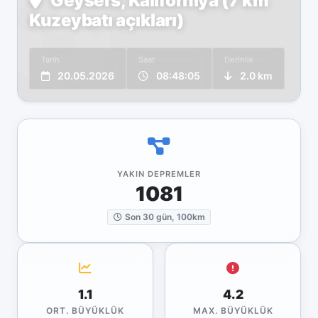
Geysers, Kaliforniya (7 km
Kuzeybatı açıkları)
Tarih
Saat
Derinlik
20.05.2026
08:48:05
2.0 km
YAKIN DEPREMLER
1081
Son 30 gün, 100km
1.1
4.2
ORT. BÜYÜKLÜK
MAX. BÜYÜKLÜK