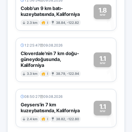
12:56:54
09.08.2026
Cobb'un 9 km batı-
1.8
kuzeybatısında, Kaliforniya
1
MW
2.3 km
I
38.84, -122.82
12:25:47
09.08.2026
Cloverdale'nin 7 km doğu-
1.1
güneydoğusunda,
MW
Kaliforniya
1
3.3 km
I
38.79, -122.94
08:50:27
09.08.2026
Geysers'in 7 km
1.1
kuzeybatısında, Kaliforniya
1
MW
2.4 km
I
38.82, -122.80