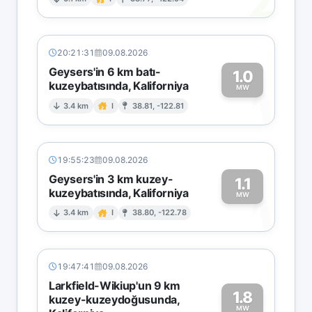
2
20:21:31
09.08.2026
Geysers'in 6 km batı-
1.0
kuzeybatısında, Kaliforniya
1
MW
3.4 km
I
38.81, -122.81
19:55:23
09.08.2026
Geysers'in 3 km kuzey-
1.1
kuzeybatısında, Kaliforniya
1
MW
3.4 km
I
38.80, -122.78
19:47:41
09.08.2026
Larkfield-Wikiup'un 9 km
1.8
kuzey-kuzeydoğusunda,
MW