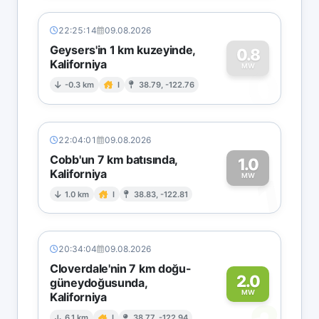
22:25:14
09.08.2026
Geysers'in 1 km kuzeyinde,
0.8
Kaliforniya
0
MW
-0.3 km
I
38.79, -122.76
22:04:01
09.08.2026
Cobb'un 7 km batısında,
1.0
Kaliforniya
1
MW
1.0 km
I
38.83, -122.81
20:34:04
09.08.2026
Cloverdale'nin 7 km doğu-
2.0
güneydoğusunda,
MW
Kaliforniya
6.1 km
I
38.77, -122.94