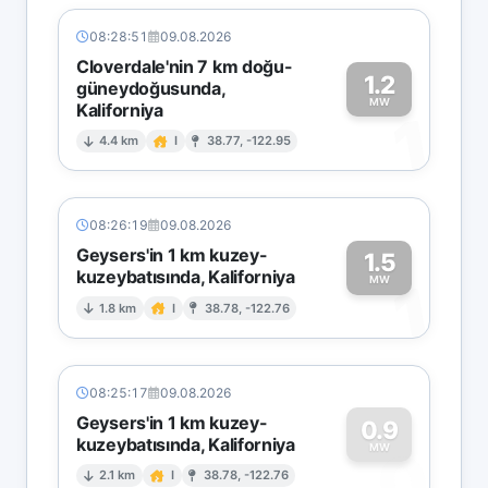
08:28:51
09.08.2026
Cloverdale'nin 7 km doğu-
1.2
güneydoğusunda,
MW
Kaliforniya
1
4.4 km
I
38.77, -122.95
08:26:19
09.08.2026
Geysers'in 1 km kuzey-
1.5
kuzeybatısında, Kaliforniya
1
MW
1.8 km
I
38.78, -122.76
08:25:17
09.08.2026
Geysers'in 1 km kuzey-
0.9
kuzeybatısında, Kaliforniya
0
MW
2.1 km
I
38.78, -122.76