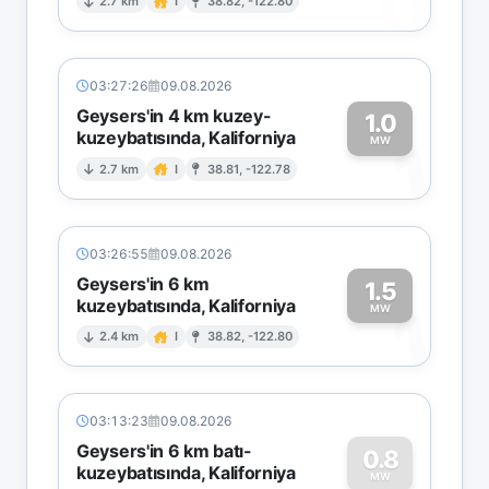
0
2.7 km
I
38.82, -122.80
03:27:26
09.08.2026
Geysers'in 4 km kuzey-
1.0
kuzeybatısında, Kaliforniya
1
MW
2.7 km
I
38.81, -122.78
03:26:55
09.08.2026
Geysers'in 6 km
1.5
kuzeybatısında, Kaliforniya
1
MW
2.4 km
I
38.82, -122.80
03:13:23
09.08.2026
Geysers'in 6 km batı-
0.8
kuzeybatısında, Kaliforniya
MW