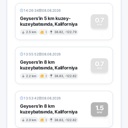
14:26:34
08.08.2026
Geysers'in 5 km kuzey-
0.7
kuzeybatısında, Kaliforniya
0
MW
2.5 km
I
38.82, -122.79
13:55:52
08.08.2026
Geysers'in 8 km
0.7
kuzeybatısında, Kaliforniya
0
MW
2.2 km
I
38.83, -122.82
13:53:42
08.08.2026
Geysers'in 8 km
1.5
kuzeybatısında, Kaliforniya
1
MW
2.0 km
I
38.83, -122.82