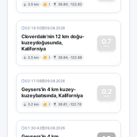
0
3.5 km
I
38.80, -122.82
02:18:50
09.08.2026
Cloverdale'nin 12 km doğu-
0.7
kuzeydoğusunda,
MW
Kaliforniya
0
2.5 km
I
38.84, -122.88
02:17:08
09.08.2026
Geysers'in 4 km kuzey-
0.2
kuzeybatısında, Kaliforniya
0
MW
3.2 km
I
38.81, -122.78
01:30:42
09.08.2026
Geysers'in 4 km