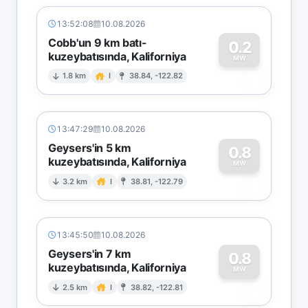
13:52:08
10.08.2026
Cobb'un 9 km batı-
0.2
kuzeybatısında, Kaliforniya
0
MW
1.8 km
I
38.84, -122.82
13:47:29
10.08.2026
Geysers'in 5 km
0.8
kuzeybatısında, Kaliforniya
0
MW
3.2 km
I
38.81, -122.79
13:45:50
10.08.2026
Geysers'in 7 km
0.8
kuzeybatısında, Kaliforniya
0
MW
2.5 km
I
38.82, -122.81