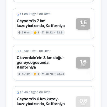
11:09:48
10.08.2026
Geysers'in 7 km
1.5
kuzeybatısında, Kaliforniya
1
MW
3.0 km
I
38.82, -122.81
10:58:30
10.08.2026
Cloverdale'nin 8 km doğu-
1.6
güneydoğusunda,
MW
Kaliforniya
1
4.7 km
I
38.78, -122.93
10:49:01
10.08.2026
Geysers'in 6 km kuzey-
0.6
kuzeybatısında, Kaliforniya
MW