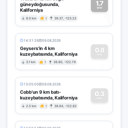
1.7
güneydoğusunda,
MW
Kaliforniya
1
8.0 km
I
39.37, -123.23
14:31:26
09.08.2026
Geysers'in 4 km
0.8
kuzeybatısında, Kaliforniya
0
MW
3.1 km
I
38.80, -122.79
13:05:05
09.08.2026
Cobb'un 9 km batı-
0.3
kuzeybatısında, Kaliforniya
0
MW
2.5 km
I
38.84, -122.82