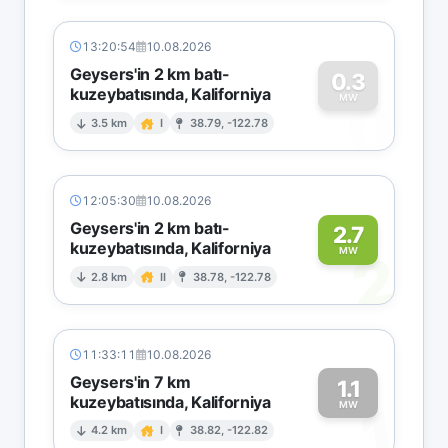
13:20:54
10.08.2026
Geysers'in 2 km batı-
0.3
kuzeybatısında, Kaliforniya
0
MW
3.5 km
I
38.79, -122.78
12:05:30
10.08.2026
Geysers'in 2 km batı-
2.7
kuzeybatısında, Kaliforniya
2
MW
2.8 km
II
38.78, -122.78
11:33:11
10.08.2026
Geysers'in 7 km
1.1
kuzeybatısında, Kaliforniya
1
MW
4.2 km
I
38.82, -122.82