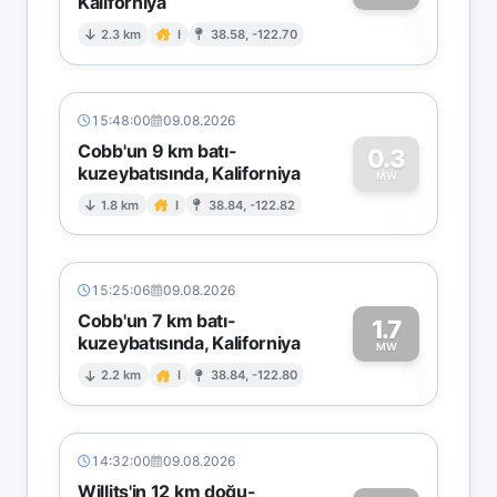
Kaliforniya
1
2.3 km
I
38.58, -122.70
15:48:00
09.08.2026
Cobb'un 9 km batı-
0.3
kuzeybatısında, Kaliforniya
0
MW
1.8 km
I
38.84, -122.82
15:25:06
09.08.2026
Cobb'un 7 km batı-
1.7
kuzeybatısında, Kaliforniya
1
MW
2.2 km
I
38.84, -122.80
14:32:00
09.08.2026
Willits'in 12 km doğu-