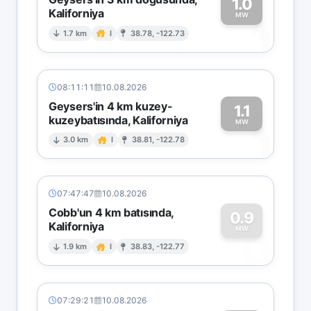
1.0
Kaliforniya
1
MW
1.7 km
I
38.78, -122.73
08:11:11
10.08.2026
Geysers'in 4 km kuzey-
1.1
kuzeybatısında, Kaliforniya
1
MW
3.0 km
I
38.81, -122.78
07:47:47
10.08.2026
Cobb'un 4 km batısında,
0.9
Kaliforniya
0
MW
1.9 km
I
38.83, -122.77
07:29:21
10.08.2026