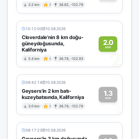
0
3.2 km
I
38.82, -122.79
10:12:00
10.08.2026
Cloverdale'nin 8 km doğu-
2.0
güneydoğusunda,
MW
Kaliforniya
2
5.4 km
I
38.78, -122.93
09:42:14
10.08.2026
Geysers'in 2 km batı-
1.3
kuzeybatısında, Kaliforniya
1
MW
3.0 km
I
38.78, -122.78
08:17:23
10.08.2026
Geysers'in 3 km doğusunda,