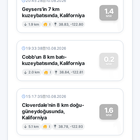
20:45:28
10.08.2026
Geysers'in 7 km
1.4
kuzeybatısında, Kaliforniya
1
MW
1.9 km
I
38.83, -122.80
19:33:38
10.08.2026
Cobb'un 8 km batı-
0.2
kuzeybatısında, Kaliforniya
0
MW
2.0 km
I
38.84, -122.81
15:17:35
10.08.2026
Cloverdale'nin 8 km doğu-
1.6
güneydoğusunda,
MW
Kaliforniya
1
5.1 km
I
38.78, -122.93