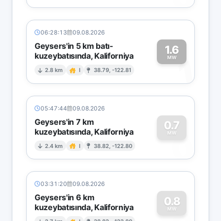
06:28:13
09.08.2026
Geysers'in 5 km batı-
1.6
kuzeybatısında, Kaliforniya
1
MW
2.8 km
I
38.79, -122.81
05:47:44
09.08.2026
Geysers'in 7 km
0.7
kuzeybatısında, Kaliforniya
0
MW
2.4 km
I
38.82, -122.80
03:31:20
09.08.2026
Geysers'in 6 km
0.8
kuzeybatısında, Kaliforniya
MW