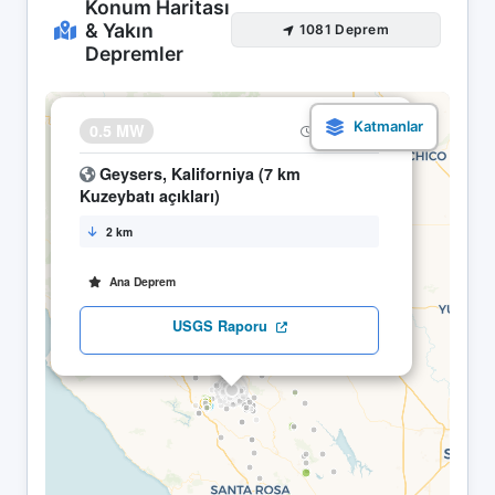
Konum Haritası
& Yakın
1081 Deprem
Depremler
×
0.5 MW
20.05 08:48
Geysers, Kaliforniya (7 km
Kuzeybatı açıkları)
2 km
Ana Deprem
USGS Raporu