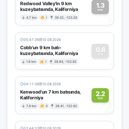
Redwood Valley'in 9 km
1.3
kuzeybatısında, Kaliforniya
1
MW
4.7 km
I
39.32, -123.28
05:47:36
10.08.2026
Cobb'un 9 km batı-
0.8
kuzeybatısında, Kaliforniya
0
MW
1.6 km
I
38.84, -122.82
04:11:36
10.08.2026
Kenwood'un 7 km batısında,
2.2
Kaliforniya
2
MW
7.8 km
II
38.41, -122.62
02:44:33
10.08.2026