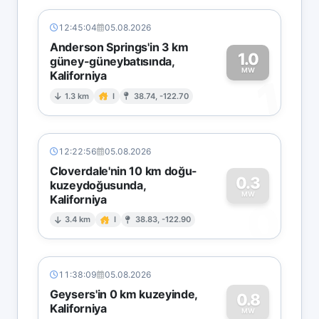
12:45:04
05.08.2026
Anderson Springs'in 3 km
1.0
güney-güneybatısında,
MW
Kaliforniya
1
1.3 km
I
38.74, -122.70
12:22:56
05.08.2026
Cloverdale'nin 10 km doğu-
0.3
kuzeydoğusunda,
MW
Kaliforniya
0
3.4 km
I
38.83, -122.90
11:38:09
05.08.2026
Geysers'in 0 km kuzeyinde,
0.8
Kaliforniya
MW