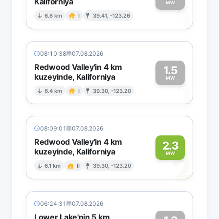
Kaliforniya
1
MW
6.8 km
I
39.41, -123.26
08:10:38
07.08.2026
Redwood Valley'in 4 km
1.5
kuzeyinde, Kaliforniya
1
MW
6.4 km
I
39.30, -123.20
08:09:01
07.08.2026
Redwood Valley'in 4 km
2.3
kuzeyinde, Kaliforniya
2
MW
6.1 km
II
39.30, -123.20
06:24:31
07.08.2026
Lower Lake'nin 5 km