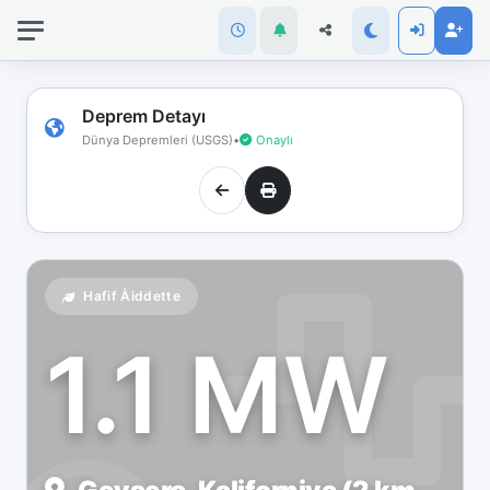
İnternet
bağlantınız
koptu!
Çevrimdışı
Deprem Detayı
moddasınız.
Dünya Depremleri (USGS)
•
Onaylı
Hafif Åiddette
1.1 MW