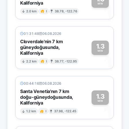
Kaliforniya
1
MW
2.0 km
I
38.78, -122.76
01:31:48
06.08.2026
Cloverdale'nin 7 km
1.3
güneydoğusunda,
MW
Kaliforniya
1
2.2 km
I
38.77, -122.95
00:44:16
06.08.2026
Santa Venetia'nın 7 km
1.3
doğu-güneydoğusunda,
MW
Kaliforniya
1
1.2 km
I
37.98, -122.45