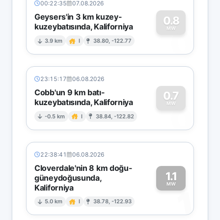
00:22:35
07.08.2026
Geysers'in 3 km kuzey-
0.8
kuzeybatısında, Kaliforniya
0
MW
3.9 km
I
38.80, -122.77
23:15:17
06.08.2026
Cobb'un 9 km batı-
0.7
kuzeybatısında, Kaliforniya
0
MW
-0.5 km
I
38.84, -122.82
22:38:41
06.08.2026
Cloverdale'nin 8 km doğu-
1.1
güneydoğusunda,
MW
Kaliforniya
1
5.0 km
I
38.78, -122.93