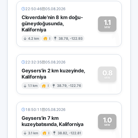
22:50:46
05.08.2026
Cloverdale'nin 8 km doğu-
1.1
güneydoğusunda,
MW
Kaliforniya
1
4.2 km
I
38.78, -122.93
22:32:35
05.08.2026
Geysers'in 2 km kuzeyinde,
0.8
Kaliforniya
0
MW
1.1 km
I
38.79, -122.76
18:50:11
05.08.2026
Geysers'in 7 km
1.0
kuzeybatısında, Kaliforniya
1
MW
3.1 km
I
38.82, -122.81