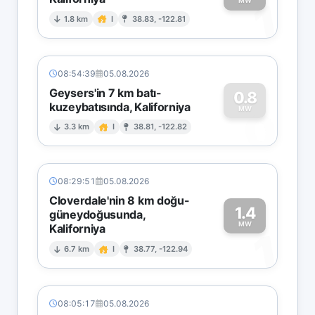
1
MW
1.8 km
I
38.83, -122.81
08:54:39
05.08.2026
Geysers'in 7 km batı-
0.8
kuzeybatısında, Kaliforniya
0
MW
3.3 km
I
38.81, -122.82
08:29:51
05.08.2026
Cloverdale'nin 8 km doğu-
1.4
güneydoğusunda,
MW
Kaliforniya
1
6.7 km
I
38.77, -122.94
08:05:17
05.08.2026