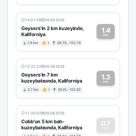
14:01:58
06.08.2026
Geysers'in 2 km kuzeyinde,
1.4
Kaliforniya
1
MW
1.9 km
I
38.79, -122.76
12:32:22
06.08.2026
Geysers'in 7 km
1.3
kuzeybatısında, Kaliforniya
1
MW
2.7 km
I
38.81, -122.82
11:35:02
06.08.2026
Cobb'un 5 km batı-
0.7
kuzeybatısında, Kaliforniya
MW