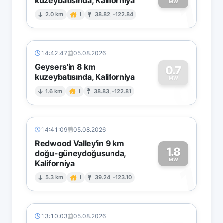
kuzeybatısında, Kaliforniya
1
MW
2.0 km
I
38.82, -122.84
14:42:47
05.08.2026
Geysers'in 8 km
0.7
kuzeybatısında, Kaliforniya
0
MW
1.6 km
I
38.83, -122.81
14:41:09
05.08.2026
Redwood Valley'in 9 km
1.8
doğu-güneydoğusunda,
MW
Kaliforniya
1
5.3 km
I
39.24, -123.10
13:10:03
05.08.2026