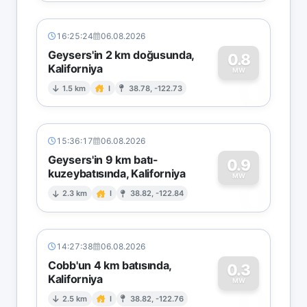
16:25:24
06.08.2026
Geysers'in 2 km doğusunda,
0.8
Kaliforniya
0
MW
1.5 km
I
38.78, -122.73
15:36:17
06.08.2026
Geysers'in 9 km batı-
0.9
kuzeybatısında, Kaliforniya
0
MW
2.3 km
I
38.82, -122.84
14:27:38
06.08.2026
Cobb'un 4 km batısında,
0.3
Kaliforniya
0
MW
2.5 km
I
38.82, -122.76