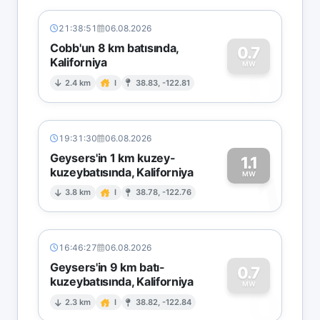
21:38:51
06.08.2026
Cobb'un 8 km batısında,
0.7
Kaliforniya
0
MW
2.4 km
I
38.83, -122.81
19:31:30
06.08.2026
Geysers'in 1 km kuzey-
1.1
kuzeybatısında, Kaliforniya
1
MW
3.8 km
I
38.78, -122.76
16:46:27
06.08.2026
Geysers'in 9 km batı-
0.7
kuzeybatısında, Kaliforniya
0
MW
2.3 km
I
38.82, -122.84