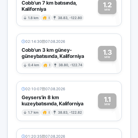
Cobb'un 7 km batısında,
1.2
Kaliforniya
1
MW
1.8 km
I
38.83, -122.80
02:14:30
07.08.2026
Cobb'un 3 km güney-
1.3
güneybatısında, Kaliforniya
1
MW
0.4 km
I
38.80, -122.74
02:10:07
07.08.2026
Geysers'in 8 km
1.1
kuzeybatısında, Kaliforniya
1
MW
1.7 km
I
38.83, -122.82
01:20:35
07.08.2026