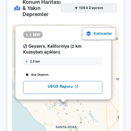
Konum Haritası
& Yakın
1094 Deprem
Depremler
×
1.1 MW
20.05 18:53
Geysers, Kaliforniya (2 km
Kuzeybatı açıkları)
2.3 km
Ana Deprem
USGS Raporu