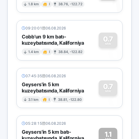
1
1.8 km
I
38.76, -122.72
09:20:01
06.08.2026
Cobb'un 9 km batı-
0.7
kuzeybatısında, Kaliforniya
0
MW
1.4 km
I
38.84, -122.82
07:45:35
06.08.2026
Geysers'in 5 km
0.7
kuzeybatısında, Kaliforniya
0
MW
3.1 km
I
38.81, -122.80
05:28:15
06.08.2026
Geysers'in 5 km batı-
1.1
kuzeybatısında, Kaliforniya