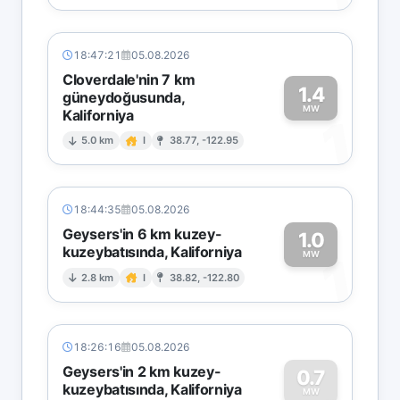
18:47:21
05.08.2026
Cloverdale'nin 7 km
1.4
güneydoğusunda,
MW
Kaliforniya
1
5.0 km
I
38.77, -122.95
18:44:35
05.08.2026
Geysers'in 6 km kuzey-
1.0
kuzeybatısında, Kaliforniya
1
MW
2.8 km
I
38.82, -122.80
18:26:16
05.08.2026
Geysers'in 2 km kuzey-
0.7
kuzeybatısında, Kaliforniya
MW