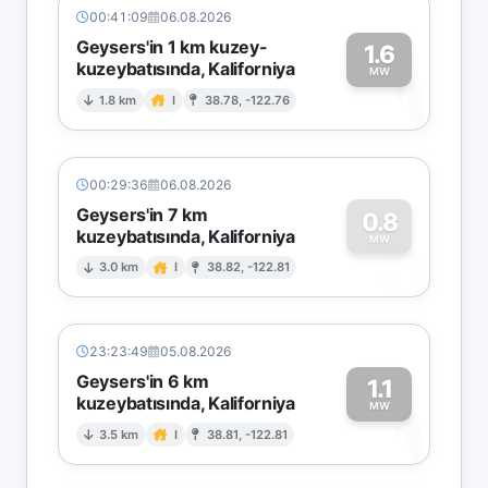
00:41:09
06.08.2026
Geysers'in 1 km kuzey-
1.6
kuzeybatısında, Kaliforniya
1
MW
1.8 km
I
38.78, -122.76
00:29:36
06.08.2026
Geysers'in 7 km
0.8
kuzeybatısında, Kaliforniya
0
MW
3.0 km
I
38.82, -122.81
23:23:49
05.08.2026
Geysers'in 6 km
1.1
kuzeybatısında, Kaliforniya
1
MW
3.5 km
I
38.81, -122.81