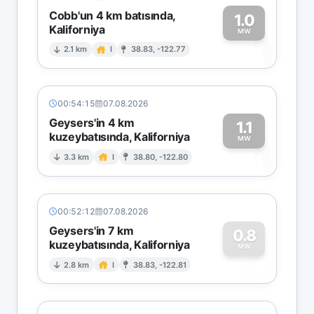
Cobb'un 4 km batısında,
1.0
Kaliforniya
1
MW
2.1 km
I
38.83, -122.77
00:54:15
07.08.2026
Geysers'in 4 km
1.1
kuzeybatısında, Kaliforniya
1
MW
3.3 km
I
38.80, -122.80
00:52:12
07.08.2026
Geysers'in 7 km
0.8
kuzeybatısında, Kaliforniya
0
MW
2.8 km
I
38.83, -122.81