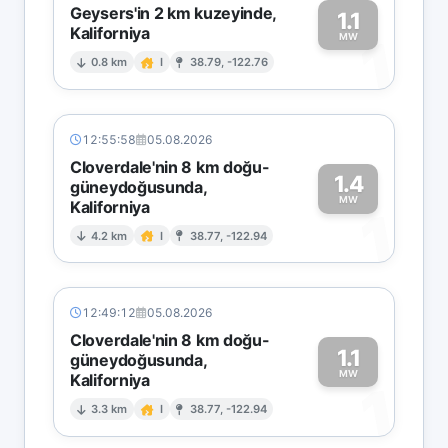
Geysers'in 2 km kuzeyinde,
1.1
Kaliforniya
1
MW
0.8 km
I
38.79, -122.76
12:55:58
05.08.2026
Cloverdale'nin 8 km doğu-
1.4
güneydoğusunda,
MW
Kaliforniya
1
4.2 km
I
38.77, -122.94
12:49:12
05.08.2026
Cloverdale'nin 8 km doğu-
1.1
güneydoğusunda,
MW
Kaliforniya
1
3.3 km
I
38.77, -122.94