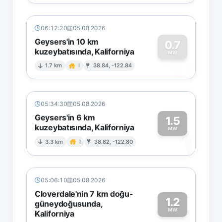
06:12:20
05.08.2026
Geysers'in 10 km
0.7
kuzeybatısında, Kaliforniya
0
MW
1.7 km
I
38.84, -122.84
05:34:30
05.08.2026
Geysers'in 6 km
1.5
kuzeybatısında, Kaliforniya
1
MW
3.3 km
I
38.82, -122.80
05:06:10
05.08.2026
Cloverdale'nin 7 km doğu-
1.2
güneydoğusunda,
MW
Kaliforniya