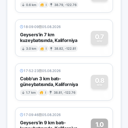
0
0.6 km
I
38.79, -122.76
18:09:09
05.08.2026
Geysers'in 7 km
0.7
kuzeybatısında, Kaliforniya
0
MW
3.0 km
I
38.82, -122.81
17:52:23
05.08.2026
Cobb'un 3 km batı-
0.8
güneybatısında, Kaliforniya
0
MW
1.7 km
I
38.81, -122.76
17:09:46
05.08.2026
Geysers'in 9 km batı-
1.0