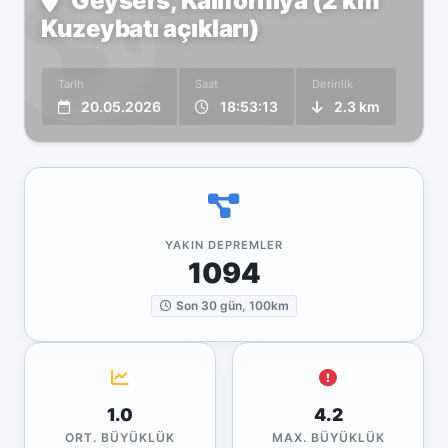
Geysers, Kaliforniya (2 km
Kuzeybatı açıkları)
Tarih
Saat
Derinlik
20.05.2026
18:53:13
2.3 km
YAKIN DEPREMLER
1094
Son 30 gün, 100km
1.0
4.2
ORT. BÜYÜKLÜK
MAX. BÜYÜKLÜK