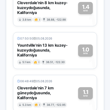
Cloverdale'nin 8 km kuzey-
1.4
kuzeydoğusunda,
MW
Kaliforniya
1
3.8 km
I
38.88, -122.98
07:50:50
05.08.2026
Yountville'nin 13 km kuzey-
1.0
kuzeydoğusunda,
MW
Kaliforniya
1
5.1 km
I
38.51, -122.30
06:48:49
05.08.2026
Cloverdale'nin 7 km
1.1
güneydoğusunda,
MW
Kaliforniya
1
5.3 km
I
38.77, -122.95