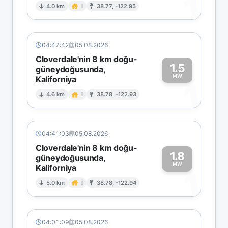
1
4.0 km
I
38.77, -122.95
04:47:42
05.08.2026
Cloverdale'nin 8 km doğu-
1.5
güneydoğusunda,
MW
Kaliforniya
1
4.6 km
I
38.78, -122.93
04:41:03
05.08.2026
Cloverdale'nin 8 km doğu-
1.8
güneydoğusunda,
MW
Kaliforniya
1
5.0 km
I
38.78, -122.94
04:01:09
05.08.2026