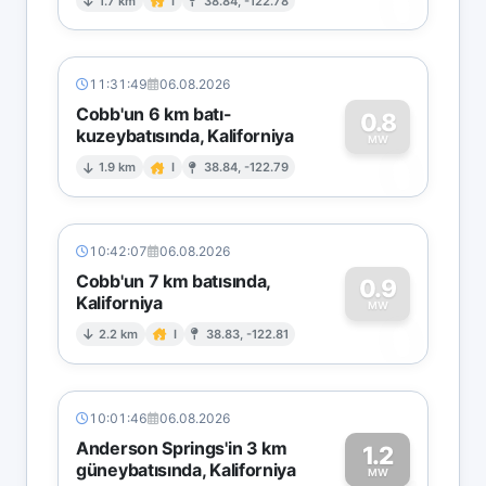
0
1.7 km
I
38.84, -122.78
11:31:49
06.08.2026
Cobb'un 6 km batı-
0.8
kuzeybatısında, Kaliforniya
0
MW
1.9 km
I
38.84, -122.79
10:42:07
06.08.2026
Cobb'un 7 km batısında,
0.9
Kaliforniya
0
MW
2.2 km
I
38.83, -122.81
10:01:46
06.08.2026
Anderson Springs'in 3 km
1.2
güneybatısında, Kaliforniya
MW