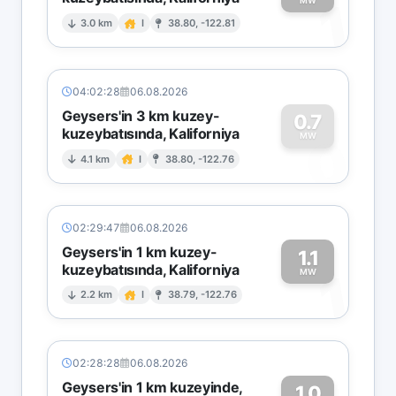
1
MW
3.0 km
I
38.80, -122.81
04:02:28
06.08.2026
Geysers'in 3 km kuzey-
0.7
kuzeybatısında, Kaliforniya
0
MW
4.1 km
I
38.80, -122.76
02:29:47
06.08.2026
Geysers'in 1 km kuzey-
1.1
kuzeybatısında, Kaliforniya
1
MW
2.2 km
I
38.79, -122.76
02:28:28
06.08.2026
Geysers'in 1 km kuzeyinde,
1.0