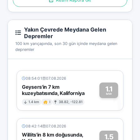
Yakın Çevrede Meydana Gelen
Depremler
100 km yarıçapında, son 30 gün içinde meydana gelen
depremler
08:54:01
07.08.2026
Geysers'in 7 km
1.1
kuzeybatısında, Kaliforniya
1
MW
1.4 km
I
38.82, -122.81
08:42:14
07.08.2026
Willits'in 8 km doğusunda,
1.5