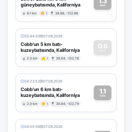
1.3
güneybatısında, Kaliforniya
1
MW
6.1 km
I
38.88, -122.66
05:44:33
07.08.2026
Cobb'un 5 km batı-
0.6
kuzeybatısında, Kaliforniya
0
MW
2.3 km
I
38.84, -122.78
04:23:52
07.08.2026
Cobb'un 6 km batı-
1.1
kuzeybatısında, Kaliforniya
1
MW
2.0 km
I
38.84, -122.79
04:05:56
07.08.2026