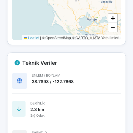
+
−
Leaflet
|
© OpenStreetMap © CARTO, © MTA Yerbilimleri
Teknik Veriler
ENLEM / BOYLAM
38.7893 / -122.7668
DERINLIK
2.3 km
Sığ Odak
EVENT ID