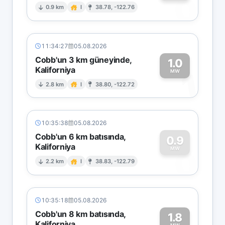
0
0.9 km
I
38.78, -122.76
11:34:27
05.08.2026
Cobb'un 3 km güneyinde,
1.0
Kaliforniya
1
MW
2.8 km
I
38.80, -122.72
10:35:38
05.08.2026
Cobb'un 6 km batısında,
0.9
Kaliforniya
0
MW
2.2 km
I
38.83, -122.79
10:35:18
05.08.2026
Cobb'un 8 km batısında,
1.8
Kaliforniya