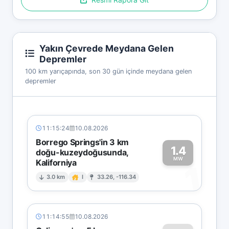
Yakın Çevrede Meydana Gelen
Depremler
100 km yarıçapında, son 30 gün içinde meydana gelen
depremler
11:15:24
10.08.2026
Borrego Springs'in 3 km
1.4
doğu-kuzeydoğusunda,
MW
Kaliforniya
1
3.0 km
I
33.26, -116.34
11:14:55
10.08.2026