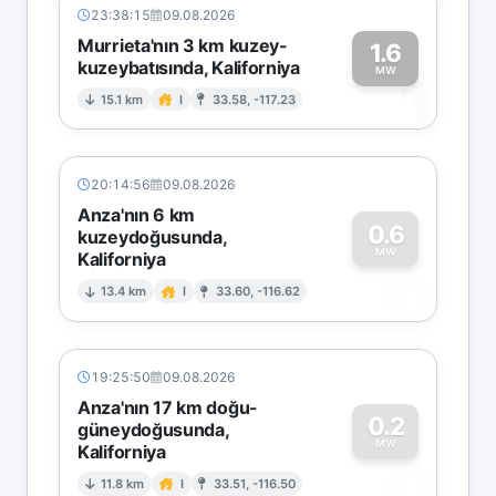
23:38:15
09.08.2026
Murrieta'nın 3 km kuzey-
1.6
kuzeybatısında, Kaliforniya
1
MW
15.1 km
I
33.58, -117.23
20:14:56
09.08.2026
Anza'nın 6 km
0.6
kuzeydoğusunda,
MW
Kaliforniya
0
13.4 km
I
33.60, -116.62
19:25:50
09.08.2026
Anza'nın 17 km doğu-
0.2
güneydoğusunda,
MW
Kaliforniya
0
11.8 km
I
33.51, -116.50