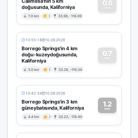
Calimesa'nın 5 km
0.6
doğusunda, Kaliforniya
0
MW
7.0 km
I
33.98, -116.99
10:55:18
10.08.2026
Borrego Springs'in 4 km
0.7
doğu-kuzeydoğusunda,
MW
Kaliforniya
0
3.0 km
I
33.26, -116.34
10:42:34
10.08.2026
Borrego Springs'in 3 km
1.2
güneybatısında, Kaliforniya
1
MW
4.4 km
I
33.23, -116.40