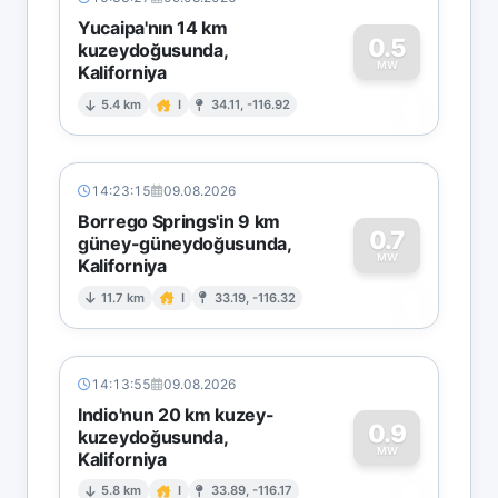
Yucaipa'nın 14 km
0.5
kuzeydoğusunda,
MW
Kaliforniya
0
5.4 km
I
34.11, -116.92
14:23:15
09.08.2026
Borrego Springs'in 9 km
0.7
güney-güneydoğusunda,
MW
Kaliforniya
0
11.7 km
I
33.19, -116.32
14:13:55
09.08.2026
Indio'nun 20 km kuzey-
0.9
kuzeydoğusunda,
MW
Kaliforniya
0
5.8 km
I
33.89, -116.17