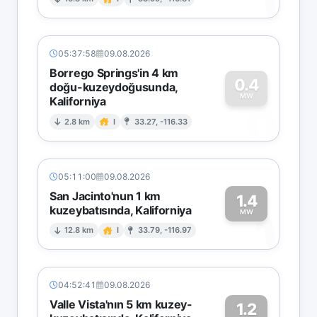
1
05:37:58
09.08.2026
Borrego Springs'in 4 km
0.4
doğu-kuzeydoğusunda,
MW
Kaliforniya
0
2.8 km
I
33.27, -116.33
05:11:00
09.08.2026
San Jacinto'nun 1 km
1.4
kuzeybatısında, Kaliforniya
1
MW
12.8 km
I
33.79, -116.97
04:52:41
09.08.2026
Valle Vista'nın 5 km kuzey-
1.2