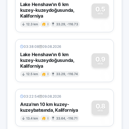
Lake Henshaw'ın 6 km
0.5
kuzey-kuzeydoğusunda,
MW
Kaliforniya
0
12.3 km
I
33.29, -116.73
03:38:08
09.08.2026
Lake Henshaw'ın 6 km
0.9
kuzey-kuzeydoğusunda,
MW
Kaliforniya
0
12.5 km
I
33.29, -116.74
03:22:54
09.08.2026
Anza'nın 10 km kuzey-
0.8
kuzeybatısında, Kaliforniya
0
MW
13.4 km
I
33.64, -116.71