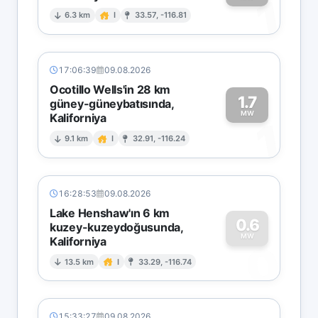
1
6.3 km
I
33.57, -116.81
17:06:39
09.08.2026
Ocotillo Wells'in 28 km
1.7
güney-güneybatısında,
MW
Kaliforniya
1
9.1 km
I
32.91, -116.24
16:28:53
09.08.2026
Lake Henshaw'ın 6 km
0.6
kuzey-kuzeydoğusunda,
MW
Kaliforniya
0
13.5 km
I
33.29, -116.74
15:33:27
09.08.2026