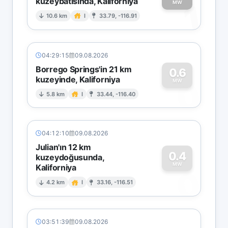
kuzeybatısında, Kaliforniya
1
MW
10.6 km
I
33.79, -116.91
04:29:15
09.08.2026
Borrego Springs'in 21 km
0.6
kuzeyinde, Kaliforniya
0
MW
5.8 km
I
33.44, -116.40
04:12:10
09.08.2026
Julian'ın 12 km
0.4
kuzeydoğusunda,
MW
Kaliforniya
0
4.2 km
I
33.16, -116.51
03:51:39
09.08.2026