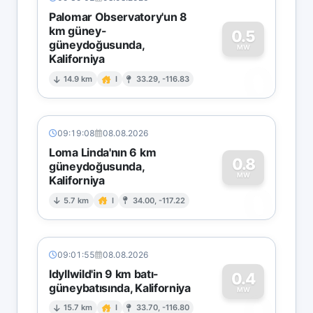
Palomar Observatory'un 8
km güney-
0.5
güneydoğusunda,
MW
Kaliforniya
0
14.9 km
I
33.29, -116.83
09:19:08
08.08.2026
Loma Linda'nın 6 km
0.8
güneydoğusunda,
MW
Kaliforniya
0
5.7 km
I
34.00, -117.22
09:01:55
08.08.2026
Idyllwild'in 9 km batı-
0.4
güneybatısında, Kaliforniya
0
MW
15.7 km
I
33.70, -116.80