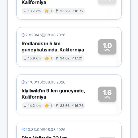
Kaliforniya
0
13.7 km
I
33.29, -116.72
23:29:46
08.08.2026
Redlands'ın 5 km
1.0
güneybatısında, Kaliforniya
1
MW
15.9 km
I
34.02, -117.21
21:00:16
08.08.2026
Idyllwild'in 9 km güneyinde,
1.6
Kaliforniya
1
MW
14.2 km
I
33.66, -116.73
20:33:00
08.08.2026
Pine Valley'in 22 km