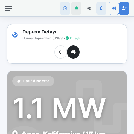
İnternet
bağlantınız
koptu!
Çevrimdışı
Deprem Detayı
moddasınız.
Dünya Depremleri (USGS)
•
Onaylı
Hafif Åiddette
1.1 MW