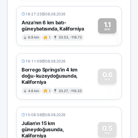
18:27:25
08.08.2026
Anza'nın 6 km batı-
1.1
güneybatısında, Kaliforniya
1
MW
6.9 km
I
33.53, -116.72
16:11:09
08.08.2026
Borrego Springs'in 4 km
0.6
doğu-kuzeydoğusunda,
MW
Kaliforniya
0
4.6 km
I
33.27, -116.33
15:08:58
08.08.2026
Julian'ın 15 km
0.5
güneydoğusunda,
MW
Kaliforniya