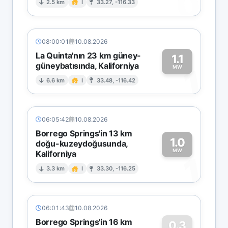
0
2.5 km
I
33.27, -116.33
08:00:01
10.08.2026
La Quinta'nın 23 km güney-
1.1
güneybatısında, Kaliforniya
1
MW
6.6 km
I
33.48, -116.42
06:05:42
10.08.2026
Borrego Springs'in 13 km
1.0
doğu-kuzeydoğusunda,
MW
Kaliforniya
1
3.3 km
I
33.30, -116.25
06:01:43
10.08.2026
Borrego Springs'in 16 km
0.3