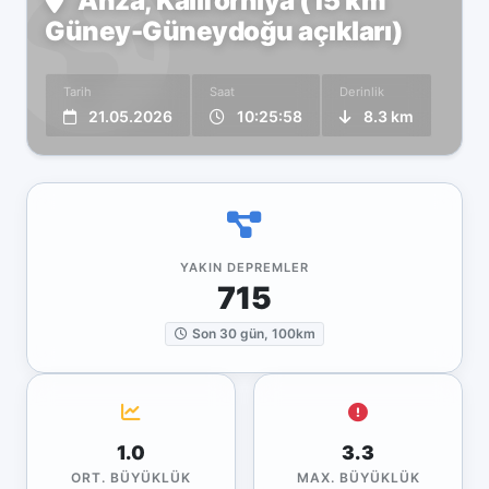
Anza, Kaliforniya (15 km
Güney-Güneydoğu açıkları)
Tarih
Saat
Derinlik
21.05.2026
10:25:58
8.3 km
YAKIN DEPREMLER
715
Son 30 gün, 100km
1.0
3.3
ORT. BÜYÜKLÜK
MAX. BÜYÜKLÜK