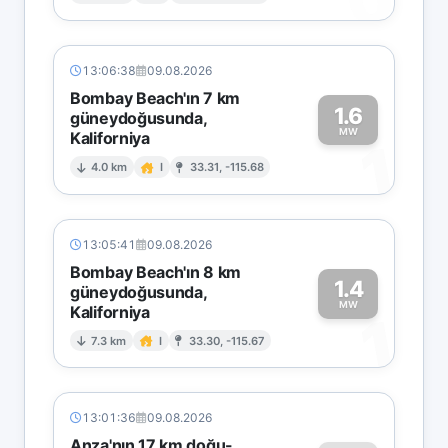
13:06:38
09.08.2026
Bombay Beach'ın 7 km
1.6
güneydoğusunda,
MW
Kaliforniya
1
4.0 km
I
33.31, -115.68
13:05:41
09.08.2026
Bombay Beach'ın 8 km
1.4
güneydoğusunda,
MW
Kaliforniya
1
7.3 km
I
33.30, -115.67
13:01:36
09.08.2026
Anza'nın 17 km doğu-