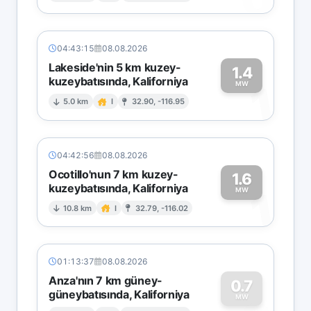
04:43:15
08.08.2026
Lakeside'nin 5 km kuzey-
1.4
kuzeybatısında, Kaliforniya
1
MW
5.0 km
I
32.90, -116.95
04:42:56
08.08.2026
Ocotillo'nun 7 km kuzey-
1.6
kuzeybatısında, Kaliforniya
1
MW
10.8 km
I
32.79, -116.02
01:13:37
08.08.2026
Anza'nın 7 km güney-
0.7
güneybatısında, Kaliforniya
MW