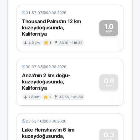
01:57:07
09.08.2026
Thousand Palms'ın 12 km
1.0
kuzeydoğusunda,
MW
Kaliforniya
1
4.9 km
I
33.91, -116.32
00:37:33
09.08.2026
Anza'nın 2 km doğu-
0.6
kuzeydoğusunda,
MW
Kaliforniya
0
7.8 km
I
33.56, -116.66
23:53:10
08.08.2026
Lake Henshaw'ın 6 km
0.3
kuzeydoğusunda,
MW