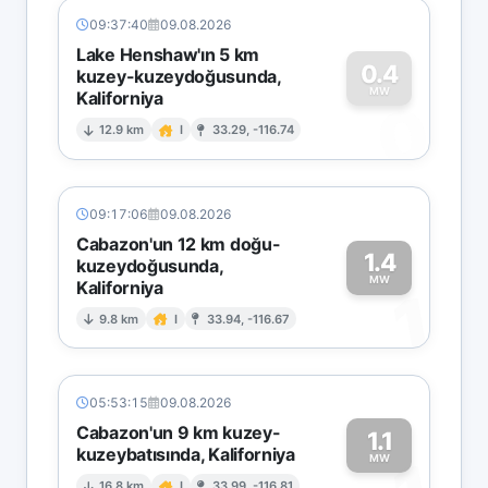
09:37:40
09.08.2026
Lake Henshaw'ın 5 km
0.4
kuzey-kuzeydoğusunda,
MW
Kaliforniya
0
12.9 km
I
33.29, -116.74
09:17:06
09.08.2026
Cabazon'un 12 km doğu-
1.4
kuzeydoğusunda,
MW
Kaliforniya
1
9.8 km
I
33.94, -116.67
05:53:15
09.08.2026
Cabazon'un 9 km kuzey-
1.1
kuzeybatısında, Kaliforniya
MW
16.8 km
I
33.99, -116.81