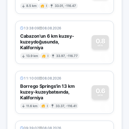
0
8.5 km
I
33.01, -116.47
13:38:09
08.08.2026
Cabazon'un 6 km kuzey-
0.8
kuzeydoğusunda,
MW
Kaliforniya
0
13.9 km
I
33.97, -116.77
11:10:00
08.08.2026
Borrego Springs'in 13 km
0.6
kuzey-kuzeybatısında,
MW
Kaliforniya
0
11.6 km
I
33.37, -116.41
09:39:02
08.08.2026