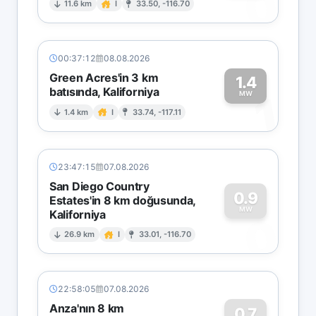
0
11.6 km
I
33.50, -116.70
00:37:12
08.08.2026
Green Acres'in 3 km
1.4
batısında, Kaliforniya
1
MW
1.4 km
I
33.74, -117.11
23:47:15
07.08.2026
San Diego Country
0.9
Estates'in 8 km doğusunda,
MW
Kaliforniya
0
26.9 km
I
33.01, -116.70
22:58:05
07.08.2026
Anza'nın 8 km
0.7