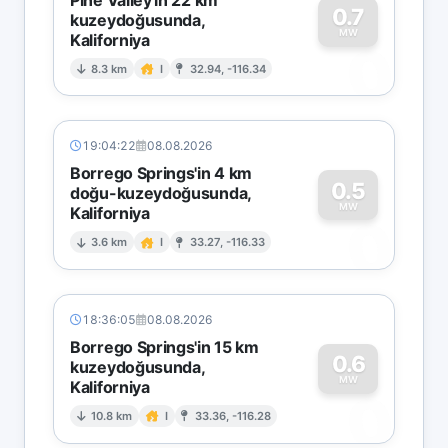
0.7
kuzeydoğusunda,
MW
Kaliforniya
0
8.3 km
I
32.94, -116.34
19:04:22
08.08.2026
Borrego Springs'in 4 km
0.5
doğu-kuzeydoğusunda,
MW
Kaliforniya
0
3.6 km
I
33.27, -116.33
18:36:05
08.08.2026
Borrego Springs'in 15 km
0.6
kuzeydoğusunda,
MW
Kaliforniya
0
10.8 km
I
33.36, -116.28