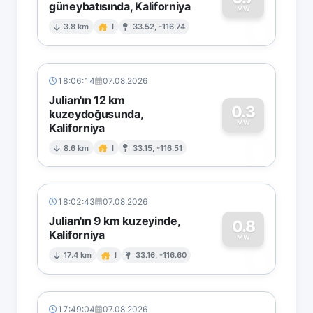
güneybatısında, Kaliforniya
0
MW
3.8 km
I
33.52, -116.74
18:06:14
07.08.2026
Julian'ın 12 km
0.3
kuzeydoğusunda,
MW
Kaliforniya
0
8.6 km
I
33.15, -116.51
18:02:43
07.08.2026
Julian'ın 9 km kuzeyinde,
0.8
Kaliforniya
0
MW
17.4 km
I
33.16, -116.60
17:49:04
07.08.2026