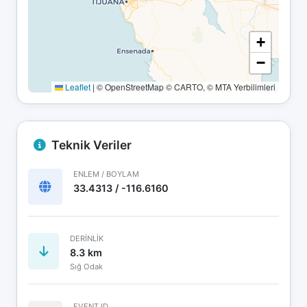
+
−
Leaflet
|
© OpenStreetMap © CARTO, © MTA Yerbilimleri
Teknik Veriler
ENLEM / BOYLAM
33.4313 / -116.6160
DERINLIK
8.3 km
Sığ Odak
EVENT ID