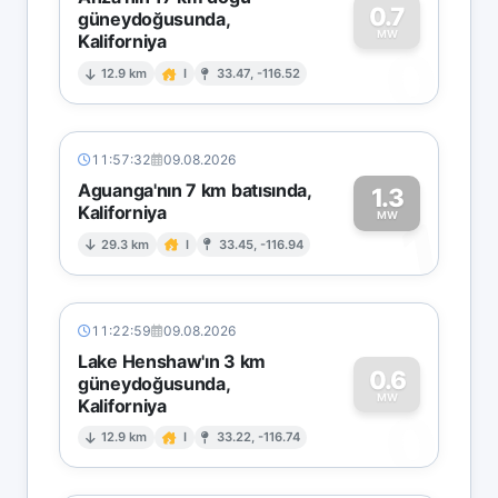
0.7
güneydoğusunda,
MW
Kaliforniya
0
12.9 km
I
33.47, -116.52
11:57:32
09.08.2026
Aguanga'nın 7 km batısında,
1.3
Kaliforniya
1
MW
29.3 km
I
33.45, -116.94
11:22:59
09.08.2026
Lake Henshaw'ın 3 km
0.6
güneydoğusunda,
MW
Kaliforniya
0
12.9 km
I
33.22, -116.74