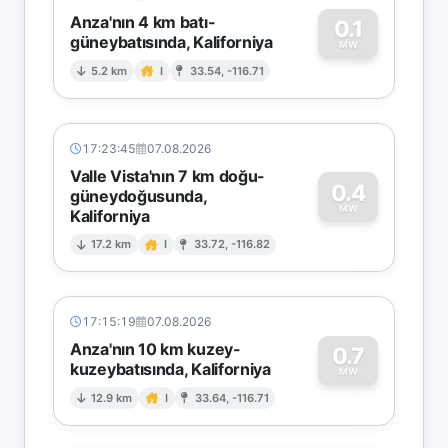
Anza'nın 4 km batı-
0.1
güneybatısında, Kaliforniya
0
MW
5.2 km
I
33.54, -116.71
17:23:45
07.08.2026
Valle Vista'nın 7 km doğu-
0.4
güneydoğusunda,
MW
Kaliforniya
0
17.2 km
I
33.72, -116.82
17:15:19
07.08.2026
Anza'nın 10 km kuzey-
0.7
kuzeybatısında, Kaliforniya
0
MW
12.9 km
I
33.64, -116.71