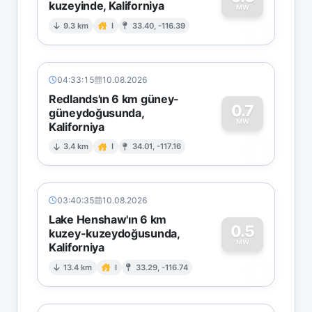
kuzeyinde, Kaliforniya
0
MW
9.3 km
I
33.40, -116.39
04:33:15
10.08.2026
Redlands'ın 6 km güney-
0.7
güneydoğusunda,
MW
Kaliforniya
0
3.4 km
I
34.01, -117.16
03:40:35
10.08.2026
Lake Henshaw'ın 6 km
0.5
kuzey-kuzeydoğusunda,
MW
Kaliforniya
0
13.4 km
I
33.29, -116.74