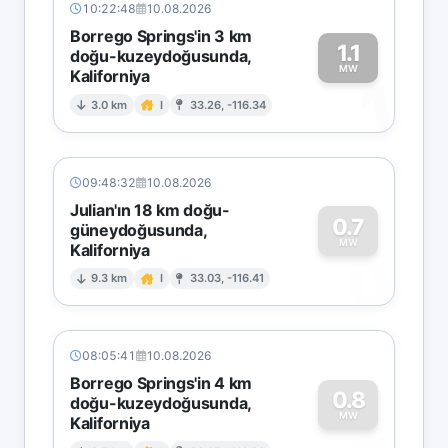
10:22:48
10.08.2026
Borrego Springs'in 3 km
1.1
doğu-kuzeydoğusunda,
MW
Kaliforniya
1
3.0 km
I
33.26, -116.34
09:48:32
10.08.2026
Julian'ın 18 km doğu-
0.7
güneydoğusunda,
MW
Kaliforniya
0
9.3 km
I
33.03, -116.41
08:05:41
10.08.2026
Borrego Springs'in 4 km
0.8
doğu-kuzeydoğusunda,
MW
Kaliforniya