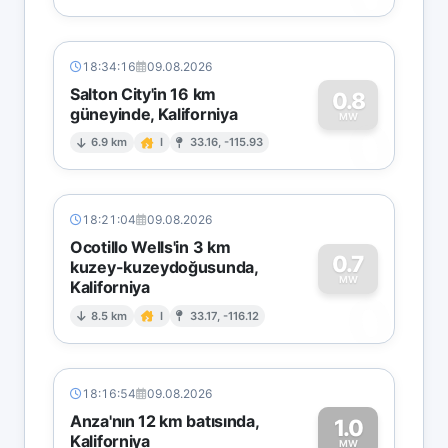
18:34:16
09.08.2026
Salton City'in 16 km
0.8
güneyinde, Kaliforniya
0
MW
6.9 km
I
33.16, -115.93
18:21:04
09.08.2026
Ocotillo Wells'in 3 km
0.7
kuzey-kuzeydoğusunda,
MW
Kaliforniya
0
8.5 km
I
33.17, -116.12
18:16:54
09.08.2026
Anza'nın 12 km batısında,
1.0
Kaliforniya
MW