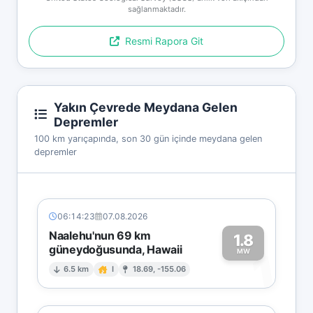
sağlanmaktadır.
Resmi Rapora Git
Yakın Çevrede Meydana Gelen
Depremler
100 km yarıçapında, son 30 gün içinde meydana gelen
depremler
06:14:23
07.08.2026
Naalehu'nun 69 km
1.8
güneydoğusunda, Hawaii
1
MW
6.5 km
I
18.69, -155.06