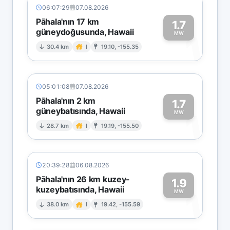
06:07:29
07.08.2026
Pāhala'nın 17 km
1.7
güneydoğusunda, Hawaii
1
MW
30.4 km
I
19.10, -155.35
05:01:08
07.08.2026
Pāhala'nın 2 km
1.7
güneybatısında, Hawaii
1
MW
28.7 km
I
19.19, -155.50
20:39:28
06.08.2026
Pāhala'nın 26 km kuzey-
1.9
kuzeybatısında, Hawaii
1
MW
38.0 km
I
19.42, -155.59