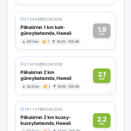
21:53:43
05.08.2026
Pāhala'nın 1 km batı-
1.9
güneybatısında, Hawaii
1
MW
29.1 km
I
19.20, -155.49
21:00:30
05.08.2026
Pāhala'nın 2 km
2.1
güneybatısında, Hawaii
2
MW
30.5 km
I
19.19, -155.49
14:11:37
05.08.2026
Pāhala'nın 2 km kuzey-
2.2
kuzeybatısında, Hawaii
MW