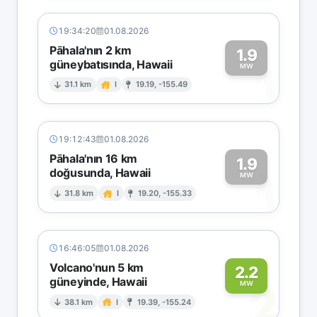
19:34:20
01.08.2026
Pāhala'nın 2 km
1.9
güneybatısında, Hawaii
1
MW
31.1 km
I
19.19, -155.49
19:12:43
01.08.2026
Pāhala'nın 16 km
1.9
doğusunda, Hawaii
1
MW
31.8 km
I
19.20, -155.33
16:46:05
01.08.2026
Volcano'nun 5 km
2.2
güneyinde, Hawaii
2
MW
38.1 km
I
19.39, -155.24