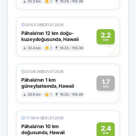
1
32.3 km
I
19.24, -155.36
20:53:28
31.07.2026
Pāhala'nın 12 km doğu-
2.2
kuzeydoğusunda, Hawaii
2
MW
32.4 km
I
19.23, -155.36
20:08:36
31.07.2026
Pāhala'nın 1 km
1.7
güneybatısında, Hawaii
1
MW
28.6 km
I
19.20, -155.49
17:36:41
31.07.2026
Pāhala'nın 10 km
2.4
doğusunda, Hawaii
MW