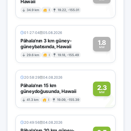
Hawaii
1
34.9 km
I
19.22, -155.01
01:27:04
05.08.2026
Pāhala'nın 3 km güney-
1.8
güneybatısında, Hawaii
1
MW
29.6 km
I
19.18, -155.49
20:58:29
04.08.2026
Pāhala'nın 15 km
2.3
güneydoğusunda, Hawaii
2
MW
41.3 km
I
19.09, -155.39
20:49:56
04.08.2026
Pāhala'nın 20 km güney-