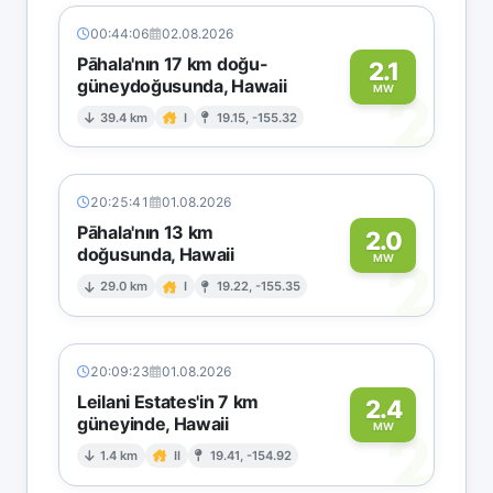
00:44:06
02.08.2026
Pāhala'nın 17 km doğu-
2.1
güneydoğusunda, Hawaii
2
MW
39.4 km
I
19.15, -155.32
20:25:41
01.08.2026
Pāhala'nın 13 km
2.0
doğusunda, Hawaii
2
MW
29.0 km
I
19.22, -155.35
20:09:23
01.08.2026
Leilani Estates'in 7 km
2.4
güneyinde, Hawaii
2
MW
1.4 km
II
19.41, -154.92