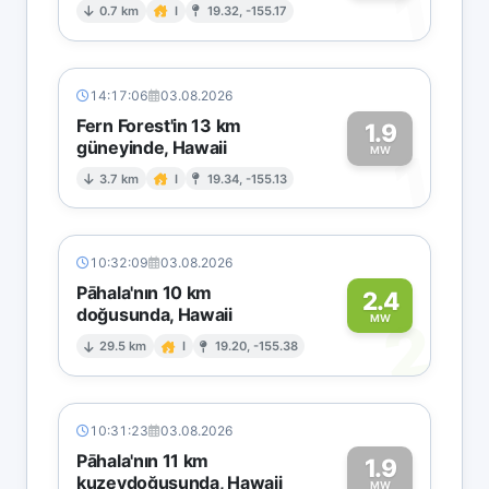
1
0.7 km
I
19.32, -155.17
14:17:06
03.08.2026
Fern Forest'in 13 km
1.9
güneyinde, Hawaii
1
MW
3.7 km
I
19.34, -155.13
10:32:09
03.08.2026
Pāhala'nın 10 km
2.4
doğusunda, Hawaii
2
MW
29.5 km
I
19.20, -155.38
10:31:23
03.08.2026
Pāhala'nın 11 km
1.9
kuzeydoğusunda, Hawaii
MW