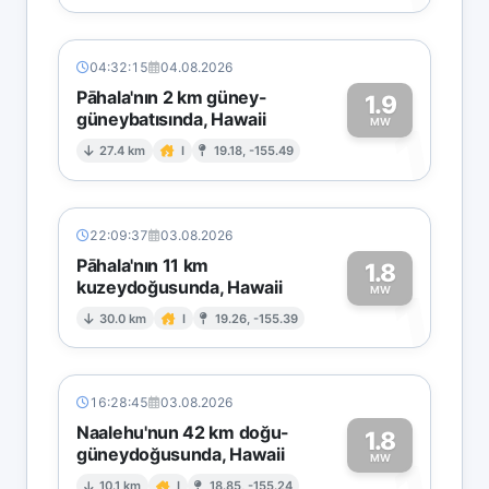
04:32:15
04.08.2026
Pāhala'nın 2 km güney-
1.9
güneybatısında, Hawaii
1
MW
27.4 km
I
19.18, -155.49
22:09:37
03.08.2026
Pāhala'nın 11 km
1.8
kuzeydoğusunda, Hawaii
1
MW
30.0 km
I
19.26, -155.39
16:28:45
03.08.2026
Naalehu'nun 42 km doğu-
1.8
güneydoğusunda, Hawaii
MW
10.1 km
I
18.85, -155.24