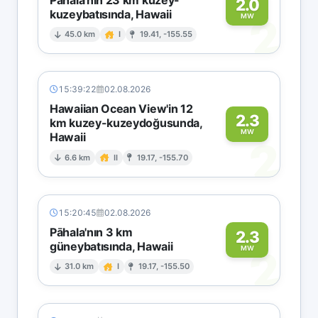
2.0
kuzeybatısında, Hawaii
2
MW
45.0 km
I
19.41, -155.55
15:39:22
02.08.2026
Hawaiian Ocean View'in 12
2.3
km kuzey-kuzeydoğusunda,
MW
Hawaii
2
6.6 km
II
19.17, -155.70
15:20:45
02.08.2026
Pāhala'nın 3 km
2.3
güneybatısında, Hawaii
2
MW
31.0 km
I
19.17, -155.50