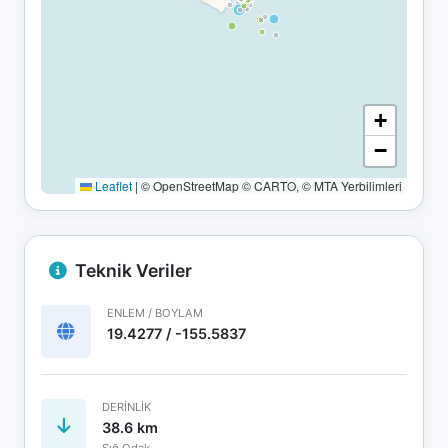
+
−
Leaflet
|
© OpenStreetMap © CARTO, © MTA Yerbilimleri
Teknik Veriler
ENLEM / BOYLAM
19.4277 / -155.5837
DERINLIK
38.6 km
Sığ Odak