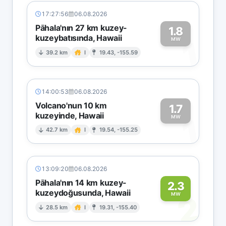
17:27:56
06.08.2026
Pāhala'nın 27 km kuzey-
1.8
kuzeybatısında, Hawaii
1
MW
39.2 km
I
19.43, -155.59
14:00:53
06.08.2026
Volcano'nun 10 km
1.7
kuzeyinde, Hawaii
1
MW
42.7 km
I
19.54, -155.25
13:09:20
06.08.2026
Pāhala'nın 14 km kuzey-
2.3
kuzeydoğusunda, Hawaii
2
MW
28.5 km
I
19.31, -155.40