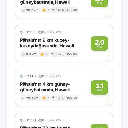
güneybatısında, Hawaii
2
MW
30.7 km
I
19.19, -155.48
03:55:08
03.08.2026
Pāhala'nın 9 km kuzey-
2.0
kuzeydoğusunda, Hawaii
2
MW
0.0 km
II
19.28, -155.45
02:41:21
03.08.2026
Pāhala'nın 4 km güney-
2.1
güneybatısında, Hawaii
2
MW
29.3 km
I
19.17, -155.50
00:15:15
03.08.2026
Pāhala'nın 23 km kuzey-