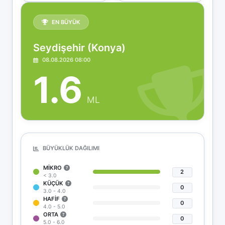
EN BÜYÜK
Seydişehir (Konya)
08.08.2026 08:00
1.6
ML
BÜYÜKLÜK DAĞILIMI
MIKRO
2
< 3.0
KÜÇÜK
0
3.0 - 4.0
HAFIF
0
4.0 - 5.0
ORTA
0
5.0 - 6.0