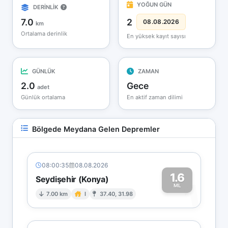
YOĞUN GÜN
DERİNLİK
7.0
2
08.08.2026
km
Ortalama derinlik
En yüksek kayıt sayısı
GÜNLÜK
ZAMAN
2.0
Gece
adet
Günlük ortalama
En aktif zaman dilimi
Bölgede Meydana Gelen Depremler
08:00:35
08.08.2026
1.6
Seydişehir (Konya)
1
ML
7.00 km
I
37.40, 31.98