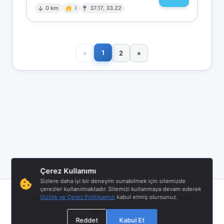
0 km
I
37.17, 33.22
1
«
2
»
Çerez Kullanımı
Sizlere daha iyi bir deneyim sunabilmek için sitemizde
çerezler kullanılmaktadır. Sitemizi kullanmaya devam ederek
|
|
|
Gizlilik ve Çerez Politikamızı
kabul etmiş olursunuz.
Twitter (X)
Hakkımızda
Hizmet Şartları
Gizlilik Politikası
Bize Ulaşın
Reddet
Kabul Et