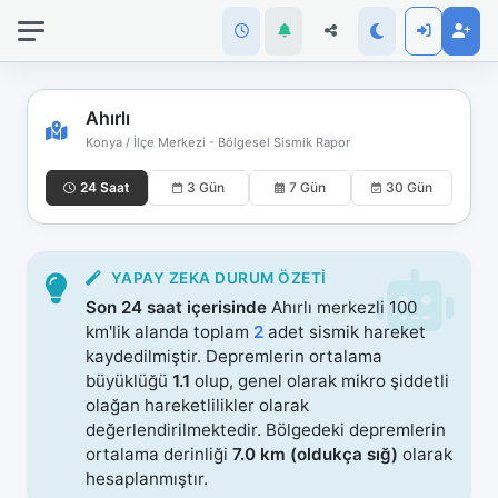
İnternet
bağlantınız
koptu!
Çevrimdışı
Ahırlı
moddasınız.
Konya / İlçe Merkezi - Bölgesel Sismik Rapor
24 Saat
3 Gün
7 Gün
30 Gün
YAPAY ZEKA DURUM ÖZETI
Son 24 saat içerisinde
Ahırlı merkezli 100
km'lik alanda toplam
2
adet sismik hareket
kaydedilmiştir. Depremlerin ortalama
büyüklüğü
1.1
olup, genel olarak mikro şiddetli
olağan hareketlilikler olarak
değerlendirilmektedir. Bölgedeki depremlerin
ortalama derinliği
7.0 km (oldukça sığ)
olarak
hesaplanmıştır.