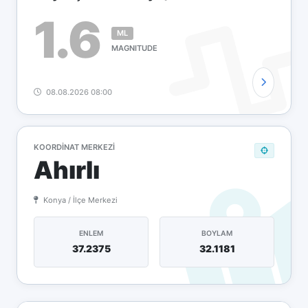
1.6
ML
MAGNITUDE
08.08.2026 08:00
KOORDINAT MERKEZI
Ahırlı
Konya / İlçe Merkezi
ENLEM
BOYLAM
37.2375
32.1181