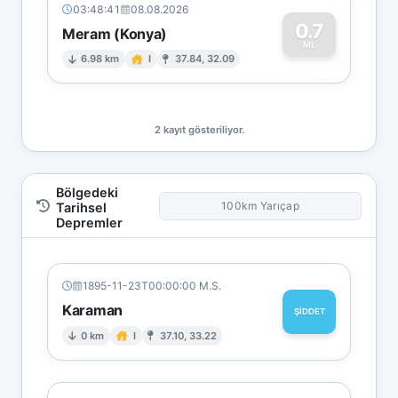
03:48:41
08.08.2026
0.7
Meram (Konya)
0
ML
6.98 km
I
37.84, 32.09
2 kayıt gösteriliyor.
Bölgedeki
100km Yarıçap
Tarihsel
Depremler
1895-11-23T00:00:00 M.S.
Karaman
ŞİDDET
0 km
I
37.10, 33.22