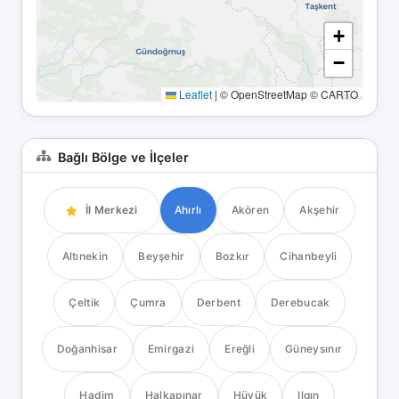
+
−
Leaflet
|
© OpenStreetMap © CARTO
Bağlı Bölge ve İlçeler
İl Merkezi
Ahırlı
Akören
Akşehir
Altınekin
Beyşehir
Bozkır
Cihanbeyli
Çeltik
Çumra
Derbent
Derebucak
Doğanhisar
Emirgazi
Ereğli
Güneysınır
Hadim
Halkapınar
Hüyük
Ilgın