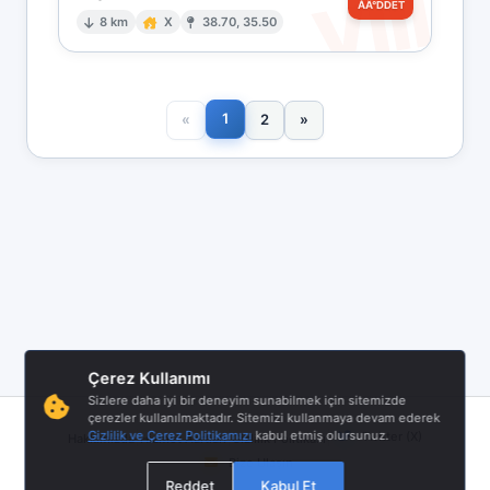
VIII
ÅÄ°DDET
8 km
X
38.70, 35.50
1
«
2
»
Çerez Kullanımı
Sizlere daha iyi bir deneyim sunabilmek için sitemizde
çerezler kullanılmaktadır. Sitemizi kullanmaya devam ederek
|
|
|
Gizlilik ve Çerez Politikamızı
kabul etmiş olursunuz.
Twitter (X)
Hakkımızda
Hizmet Åartları
Gizlilik Politikası
Bize Ulaşın
Reddet
Kabul Et