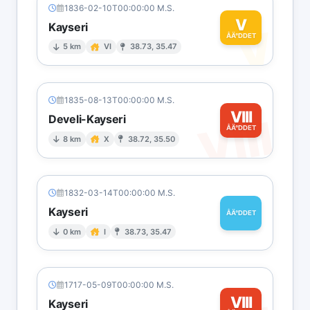
1836-02-10T00:00:00 M.S.
V
Kayseri
V
ÅÄ°DDET
5 km
VI
38.73, 35.47
1835-08-13T00:00:00 M.S.
VIII
VIII
Develi-Kayseri
ÅÄ°DDET
8 km
X
38.72, 35.50
1832-03-14T00:00:00 M.S.
Kayseri
ÅÄ°DDET
0 km
I
38.73, 35.47
1717-05-09T00:00:00 M.S.
VIII
Kayseri