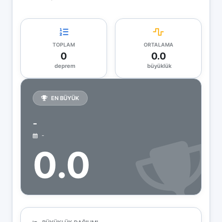
TOPLAM
ORTALAMA
0
0.0
deprem
büyüklük
EN BÜYÜK
-
-
0.0