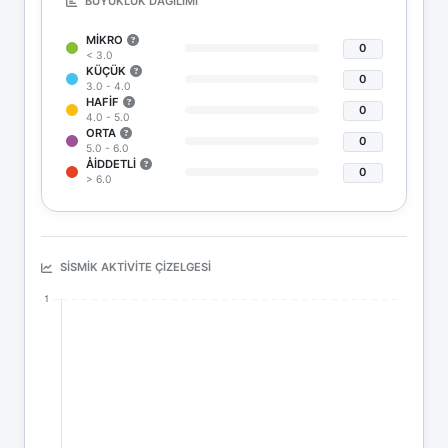
BÜYÜKLÜK DAĞILIMI
MIKRO
0
< 3.0
KÜÇÜK
0
3.0 - 4.0
HAFIF
0
4.0 - 5.0
ORTA
0
5.0 - 6.0
ÅIDDETLI
0
> 6.0
SISMIK AKTIVITE ÇIZELGESI