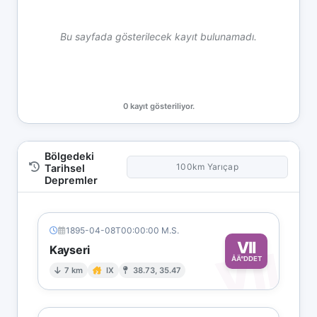
Bu sayfada gösterilecek kayıt bulunamadı.
0 kayıt gösteriliyor.
Bölgedeki
100km Yarıçap
Tarihsel
Depremler
1895-04-08T00:00:00 M.S.
VII
VII
Kayseri
ÅÄ°DDET
7 km
IX
38.73, 35.47