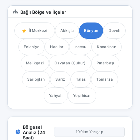
Bağlı Bölge ve İlçeler
İl Merkezi
Akkışla
Bünyan
Develi
Felahiye
Hacılar
İncesu
Kocasinan
Melikgazi
Özvatan (Çukur)
Pınarbaşı
Sarıoğlan
Sarız
Talas
Tomarza
Yahyalı
Yeşilhisar
Bölgesel
100km Yarıçap
Analiz (24
Saat)