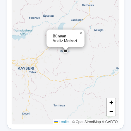
×
Bünyan
Analiz Merkezi
+
−
Leaflet
|
© OpenStreetMap © CARTO