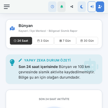
İnternet
bağlantınız
koptu!
Çevrimdışı
Bünyan
moddasınız.
Kayseri / İlçe Merkezi - Bölgesel Sismik Rapor
24 Saat
3 Gün
7 Gün
30 Gün
YAPAY ZEKA DURUM ÖZETI
Son 24 saat içerisinde
Bünyan ve 100 km
çevresinde sismik aktivite kaydedilmemiştir.
Bölge şu an için olağan durumdadır.
SON 24 SAAT AKTIVITE