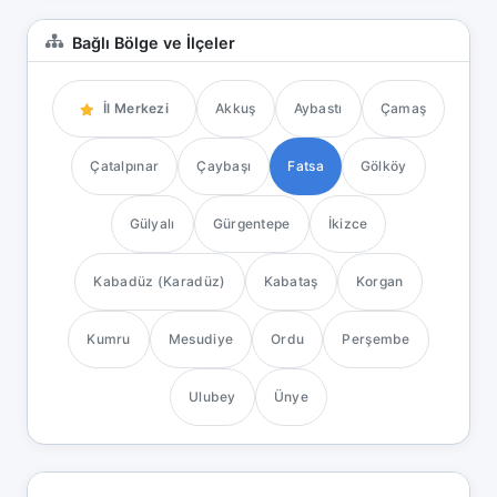
Bağlı Bölge ve İlçeler
İl Merkezi
Akkuş
Aybastı
Çamaş
Çatalpınar
Çaybaşı
Fatsa
Gölköy
Gülyalı
Gürgentepe
İkizce
Kabadüz (Karadüz)
Kabataş
Korgan
Kumru
Mesudiye
Ordu
Perşembe
Ulubey
Ünye