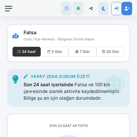
İnternet
bağlantınız
koptu!
Çevrimdışı
Fatsa
moddasınız.
Ordu / İlçe Merkezi - Bölgesel Sismik Rapor
24 Saat
3 Gün
7 Gün
30 Gün
YAPAY ZEKA DURUM ÖZETI
Son 24 saat içerisinde
Fatsa ve 100 km
çevresinde sismik aktivite kaydedilmemiştir.
Bölge şu an için olağan durumdadır.
SON 24 SAAT AKTIVITE