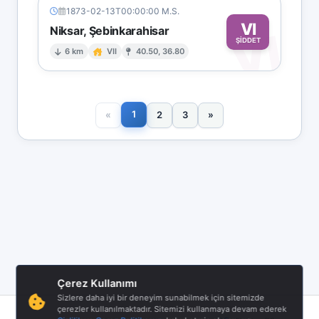
1873-02-13T00:00:00 M.S.
VI
Niksar, Şebinkarahisar
VI
ŞİDDET
6 km
VII
40.50, 36.80
1
«
2
3
»
Çerez Kullanımı
Sizlere daha iyi bir deneyim sunabilmek için sitemizde
çerezler kullanılmaktadır. Sitemizi kullanmaya devam ederek