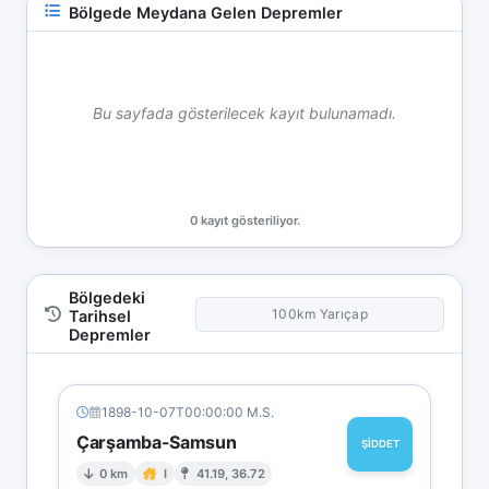
Bölgede Meydana Gelen Depremler
Bu sayfada gösterilecek kayıt bulunamadı.
0 kayıt gösteriliyor.
Bölgedeki
100km Yarıçap
Tarihsel
Depremler
1898-10-07T00:00:00 M.S.
Çarşamba-Samsun
ŞİDDET
0 km
I
41.19, 36.72