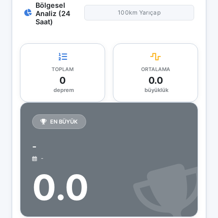
Bölgesel
100km Yarıçap
Analiz (24
Saat)
TOPLAM
ORTALAMA
0
0.0
deprem
büyüklük
EN BÜYÜK
-
-
0.0