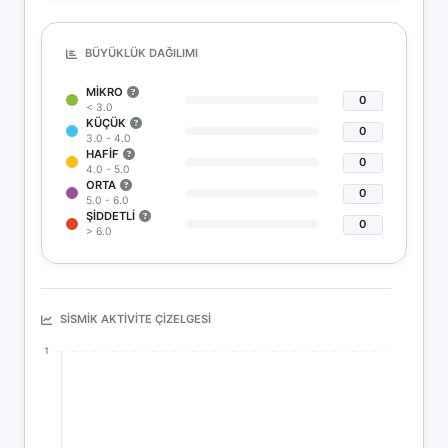
BÜYÜKLÜK DAĞILIMI
MIKRO
0
< 3.0
KÜÇÜK
0
3.0 - 4.0
HAFIF
0
4.0 - 5.0
ORTA
0
5.0 - 6.0
ŞIDDETLI
0
> 6.0
SISMIK AKTIVITE ÇIZELGESI