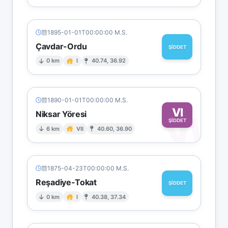
1895-01-01T00:00:00 M.S.
Çavdar-Ordu
ŞİDDET
0 km
I
40.74, 36.92
1890-01-01T00:00:00 M.S.
VI
Niksar Yöresi
VI
ŞİDDET
6 km
VII
40.60, 36.90
1875-04-23T00:00:00 M.S.
Reşadiye-Tokat
ŞİDDET
0 km
I
40.38, 37.34