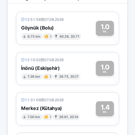
12:51:56
07.08.2026
1.0
Göynük (Bolu)
1
ML
6.75 km
I
40.26, 30.71
12:10:02
07.08.2026
1.0
İnönü (Eskişehir)
1
ML
7.36 km
I
39.75, 30.17
11:31:09
07.08.2026
1.4
Merkez (Kütahya)
1
ML
7.00 km
I
39.61, 30.14