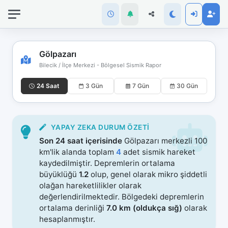
İnternet
bağlantınız
koptu!
Çevrimdışı
Gölpazarı
moddasınız.
Bilecik / İlçe Merkezi - Bölgesel Sismik Rapor
24 Saat
3 Gün
7 Gün
30 Gün
YAPAY ZEKA DURUM ÖZETI
Son 24 saat içerisinde
Gölpazarı merkezli 100
km'lik alanda toplam
4
adet sismik hareket
kaydedilmiştir. Depremlerin ortalama
büyüklüğü
1.2
olup, genel olarak mikro şiddetli
olağan hareketlilikler olarak
değerlendirilmektedir. Bölgedeki depremlerin
ortalama derinliği
7.0 km (oldukça sığ)
olarak
hesaplanmıştır.