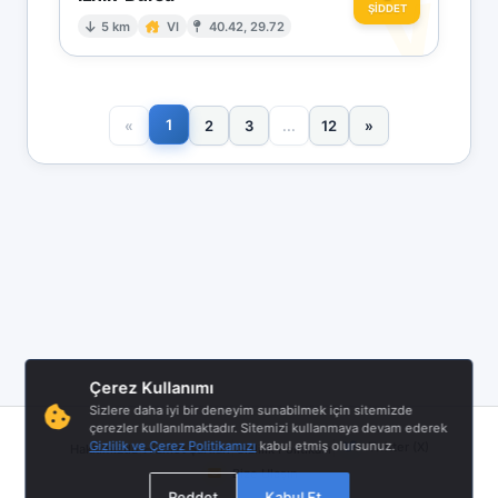
V
ŞİDDET
5 km
VI
40.42, 29.72
1
«
2
3
...
12
»
Çerez Kullanımı
Sizlere daha iyi bir deneyim sunabilmek için sitemizde
çerezler kullanılmaktadır. Sitemizi kullanmaya devam ederek
|
|
|
Gizlilik ve Çerez Politikamızı
kabul etmiş olursunuz.
Twitter (X)
Hakkımızda
Hizmet Şartları
Gizlilik Politikası
Bize Ulaşın
Reddet
Kabul Et