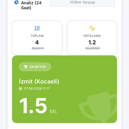
100km Yarıçap
Analiz (24
Saat)
TOPLAM
ORTALAMA
4
1.2
deprem
büyüklük
EN BÜYÜK
İzmit (Kocaeli)
07.08.2026 11:17
1.5
ML