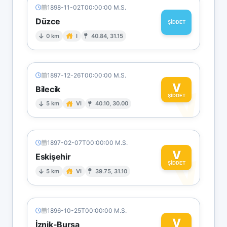
1898-11-02T00:00:00 M.S.
Düzce
ŞİDDET
0 km
I
40.84, 31.15
1897-12-26T00:00:00 M.S.
V
Bilecik
V
ŞİDDET
5 km
VI
40.10, 30.00
1897-02-07T00:00:00 M.S.
V
Eskişehir
V
ŞİDDET
5 km
VI
39.75, 31.10
1896-10-25T00:00:00 M.S.
V
İznik-Bursa