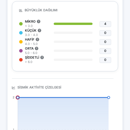
BÜYÜKLÜK DAĞILIMI
MIKRO
4
< 3.0
KÜÇÜK
0
3.0 - 4.0
HAFIF
0
4.0 - 5.0
ORTA
0
5.0 - 6.0
ŞIDDETLI
0
> 6.0
SISMIK AKTIVITE ÇIZELGESI