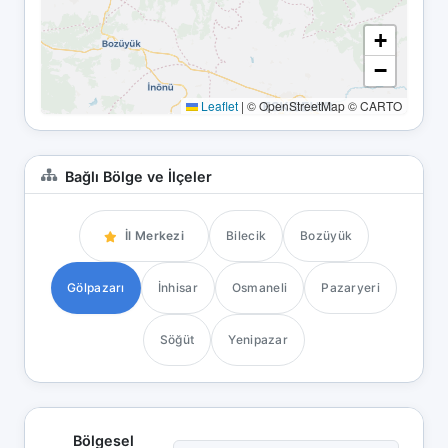
+
−
Leaflet
|
© OpenStreetMap © CARTO
Bağlı Bölge ve İlçeler
İl Merkezi
Bilecik
Bozüyük
Gölpazarı
İnhisar
Osmaneli
Pazaryeri
Söğüt
Yenipazar
Bölgesel