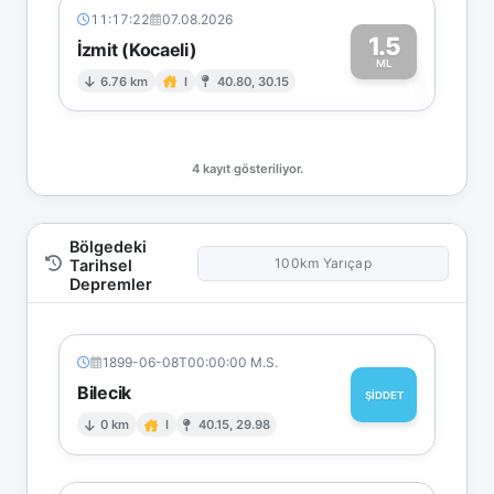
11:17:22
07.08.2026
1.5
İzmit (Kocaeli)
1
ML
6.76 km
I
40.80, 30.15
4 kayıt gösteriliyor.
Bölgedeki
100km Yarıçap
Tarihsel
Depremler
1899-06-08T00:00:00 M.S.
Bilecik
ŞİDDET
0 km
I
40.15, 29.98