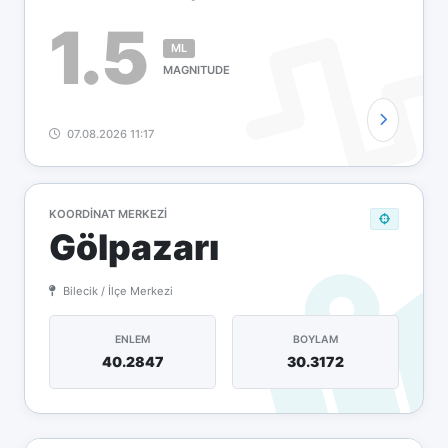
1.5
ML
MAGNITUDE
07.08.2026 11:17
KOORDINAT MERKEZI
Gölpazarı
Bilecik / İlçe Merkezi
ENLEM
BOYLAM
40.2847
30.3172