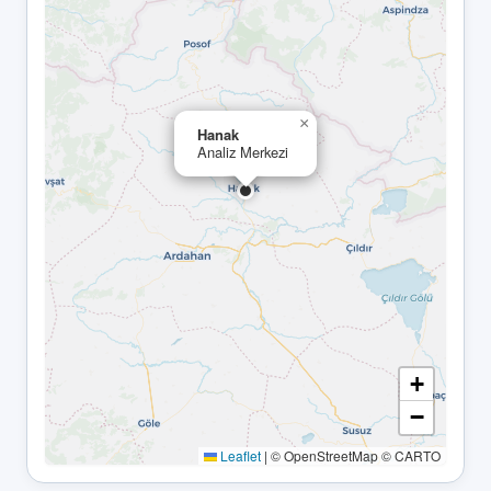
×
Hanak
Analiz Merkezi
+
−
Leaflet
|
© OpenStreetMap © CARTO