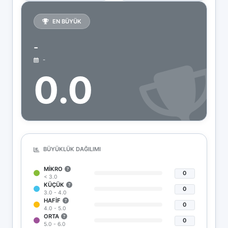
EN BÜYÜK
-
-
0.0
BÜYÜKLÜK DAĞILIMI
MIKRO
0
< 3.0
KÜÇÜK
0
3.0 - 4.0
HAFIF
0
4.0 - 5.0
ORTA
0
5.0 - 6.0