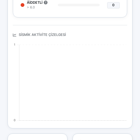
ÅIDDETLI
0
> 6.0
SISMIK AKTIVITE ÇIZELGESI