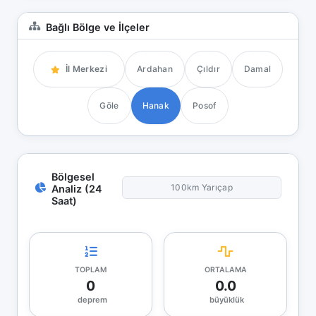
Bağlı Bölge ve İlçeler
İl Merkezi
Ardahan
Çıldır
Damal
Göle
Hanak
Posof
Bölgesel
100km Yarıçap
Analiz (24
Saat)
TOPLAM
ORTALAMA
0
0.0
deprem
büyüklük