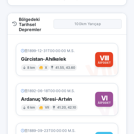
Bölgedeki
100km Yarıçap
Tarihsel
Depremler
1899-12-31T00:00:00 M.S.
VIII
VIII
Gürcistan-Ahılkelek
ÅÄ°DDET
8 km
X
41.55, 43.60
1892-06-18T00:00:00 M.S.
VI
Ardanuç Yöresi-Artvin
VI
ÅÄ°DDET
6 km
VII
41.20, 42.10
1889-09-23T00:00:00 M.S.