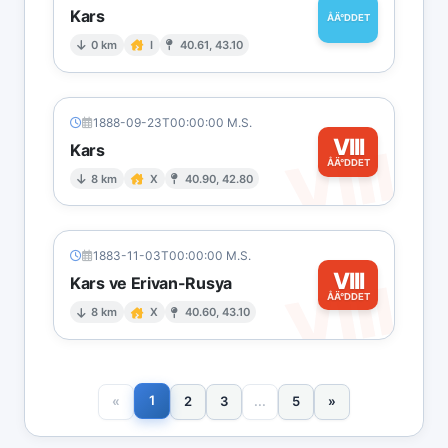
Kars
ÅÄ°DDET
0 km
I
40.61, 43.10
1888-09-23T00:00:00 M.S.
VIII
VIII
Kars
ÅÄ°DDET
8 km
X
40.90, 42.80
1883-11-03T00:00:00 M.S.
VIII
VIII
Kars ve Erivan-Rusya
ÅÄ°DDET
8 km
X
40.60, 43.10
1
«
2
3
...
5
»