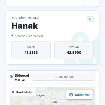
KOORDINAT MERKEZI
Hanak
Ardahan / İlçe Merkezi
ENLEM
BOYLAM
41.2333
42.8500
Bölgesel
100km Yarıçap
Harita
Hanak Merkezi