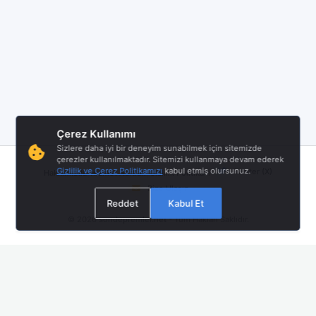
Çerez Kullanımı
Sizlere daha iyi bir deneyim sunabilmek için sitemizde
çerezler kullanılmaktadır. Sitemizi kullanmaya devam ederek
|
|
|
Gizlilik ve Çerez Politikamızı
kabul etmiş olursunuz.
Twitter (X)
Hakkımızda
Hizmet Åartları
Gizlilik Politikası
Bize Ulaşın
Reddet
Kabul Et
© 2026
sondepremler.net
- Tüm Hakları Saklıdır.