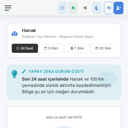
İnternet
bağlantınız
koptu!
Çevrimdışı
Hanak
moddasınız.
Ardahan / İlçe Merkezi - Bölgesel Sismik Rapor
24 Saat
3 Gün
7 Gün
30 Gün
YAPAY ZEKA DURUM ÖZETI
Son 24 saat içerisinde
Hanak ve 100 km
çevresinde sismik aktivite kaydedilmemiştir.
Bölge şu an için olağan durumdadır.
SON 24 SAAT AKTIVITE