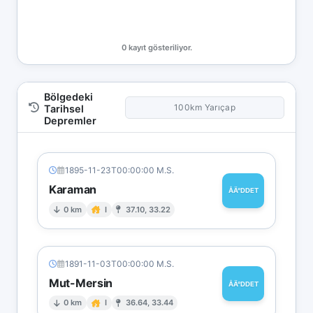
0 kayıt gösteriliyor.
Bölgedeki
100km Yarıçap
Tarihsel
Depremler
1895-11-23T00:00:00 M.S.
Karaman
ÅÄ°DDET
0 km
I
37.10, 33.22
1891-11-03T00:00:00 M.S.
Mut-Mersin
ÅÄ°DDET
0 km
I
36.64, 33.44