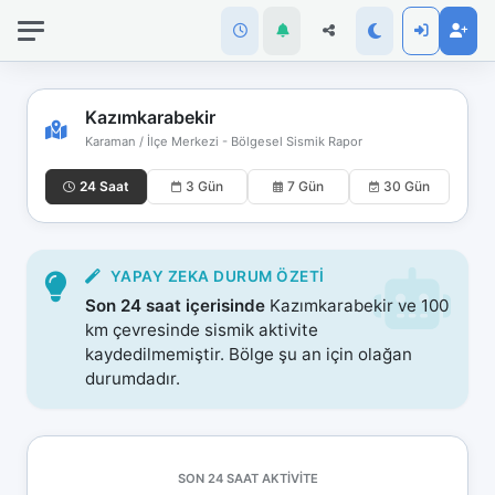
İnternet
bağlantınız
koptu!
Çevrimdışı
Kazımkarabekir
moddasınız.
Karaman / İlçe Merkezi - Bölgesel Sismik Rapor
24 Saat
3 Gün
7 Gün
30 Gün
YAPAY ZEKA DURUM ÖZETI
Son 24 saat içerisinde
Kazımkarabekir ve 100
km çevresinde sismik aktivite
kaydedilmemiştir. Bölge şu an için olağan
durumdadır.
SON 24 SAAT AKTIVITE