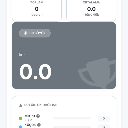
TOPLAM
ORTALAMA
0
0.0
deprem
büyüklük
EN BÜYÜK
-
-
0.0
BÜYÜKLÜK DAĞILIMI
MIKRO
0
< 3.0
KÜÇÜK
0