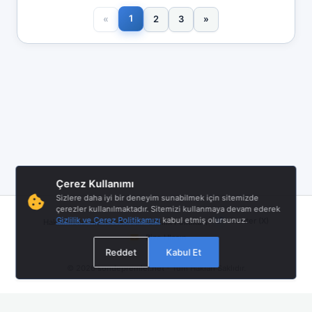
1
«
2
3
»
Çerez Kullanımı
Sizlere daha iyi bir deneyim sunabilmek için sitemizde
çerezler kullanılmaktadır. Sitemizi kullanmaya devam ederek
|
|
|
Gizlilik ve Çerez Politikamızı
kabul etmiş olursunuz.
Twitter (X)
Hakkımızda
Hizmet Åartları
Gizlilik Politikası
Bize Ulaşın
Reddet
Kabul Et
© 2026
sondepremler.net
- Tüm Hakları Saklıdır.