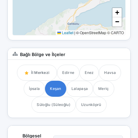
+
−
Leaflet
|
© OpenStreetMap © CARTO
Bağlı Bölge ve İlçeler
İl Merkezi
Edirne
Enez
Havsa
İpsala
Keşan
Lalapaşa
Meriç
Süloğlu (Süleoğlu)
Uzunköprü
Bölgesel