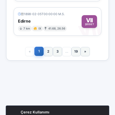
1898-02-05T00:00:00 M.S.
VII
VII
Edirne
ŞİDDET
7 km
IX
41.68, 26.56
1
«
2
3
...
19
»
Çerez Kullanımı