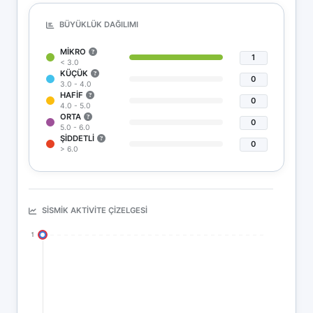
BÜYÜKLÜK DAĞILIMI
MIKRO
1
< 3.0
KÜÇÜK
0
3.0 - 4.0
HAFIF
0
4.0 - 5.0
ORTA
0
5.0 - 6.0
ŞIDDETLI
0
> 6.0
SISMIK AKTIVITE ÇIZELGESI