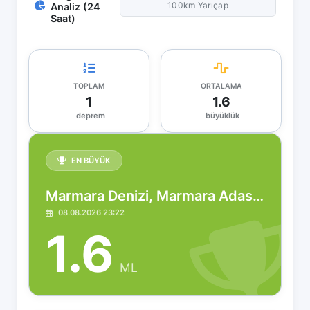
100km Yarıçap
Analiz (24
Saat)
TOPLAM
ORTALAMA
1
1.6
deprem
büyüklük
EN BÜYÜK
Marmara Denizi, Marmara Adası, Marmara (Balıkesir)
08.08.2026 23:22
1.6
ML