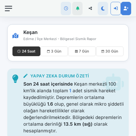
İnternet
bağlantınız
koptu!
Çevrimdışı
Keşan
moddasınız.
Edirne / İlçe Merkezi - Bölgesel Sismik Rapor
24 Saat
3 Gün
7 Gün
30 Gün
YAPAY ZEKA DURUM ÖZETI
Son 24 saat içerisinde
Keşan merkezli 100
km'lik alanda toplam
1
adet sismik hareket
kaydedilmiştir. Depremlerin ortalama
büyüklüğü
1.6
olup, genel olarak mikro şiddetli
olağan hareketlilikler olarak
değerlendirilmektedir. Bölgedeki depremlerin
ortalama derinliği
13.5 km (sığ)
olarak
hesaplanmıştır.