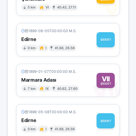
V
5 km
VI
40.43, 27.11
1899-08-05T00:00:00 M.S.
Edirne
ŞİDDET
0 km
I
41.68, 26.56
1899-01-07T00:00:00 M.S.
VII
VII
Marmara Adası
ŞİDDET
7 km
IX
40.62, 27.60
1898-05-08T00:00:00 M.S.
Edirne
ŞİDDET
0 km
I
41.68, 26.56