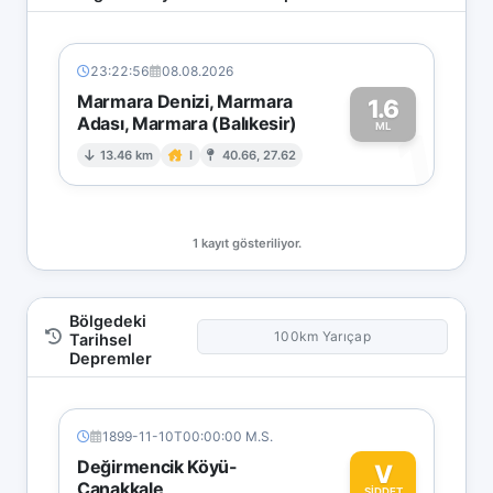
23:22:56
08.08.2026
Marmara Denizi, Marmara
1.6
Adası, Marmara (Balıkesir)
1
ML
13.46 km
I
40.66, 27.62
1 kayıt gösteriliyor.
Bölgedeki
100km Yarıçap
Tarihsel
Depremler
1899-11-10T00:00:00 M.S.
Değirmencik Köyü-
V
Çanakkale
ŞİDDET