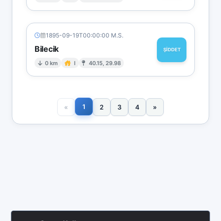
1895-09-19T00:00:00 M.S.
Bilecik
ŞİDDET
0 km
I
40.15, 29.98
1
«
2
3
4
»