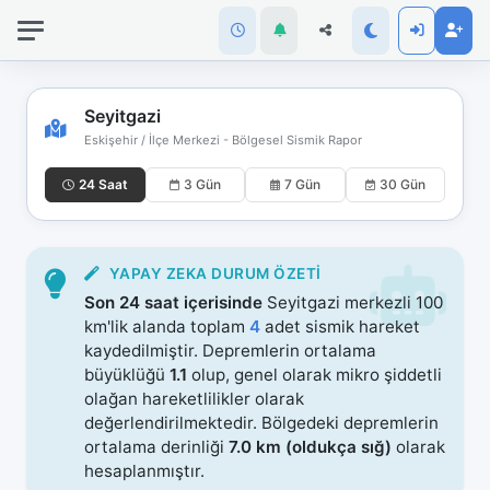
İnternet
bağlantınız
koptu!
Çevrimdışı
Seyitgazi
moddasınız.
Eskişehir / İlçe Merkezi - Bölgesel Sismik Rapor
24 Saat
3 Gün
7 Gün
30 Gün
YAPAY ZEKA DURUM ÖZETI
Son 24 saat içerisinde
Seyitgazi merkezli 100
km'lik alanda toplam
4
adet sismik hareket
kaydedilmiştir. Depremlerin ortalama
büyüklüğü
1.1
olup, genel olarak mikro şiddetli
olağan hareketlilikler olarak
değerlendirilmektedir. Bölgedeki depremlerin
ortalama derinliği
7.0 km (oldukça sığ)
olarak
hesaplanmıştır.