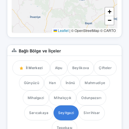
+
−
Leaflet
|
© OpenStreetMap © CARTO
Bağlı Bölge ve İlçeler
İl Merkezi
Alpu
Beylikova
Çifteler
Günyüzü
Han
İnönü
Mahmudiye
Mihalgazi
Mihalıççık
Odunpazarı
Sarıcakaya
Seyitgazi
Sivrihisar
Tepebaşı