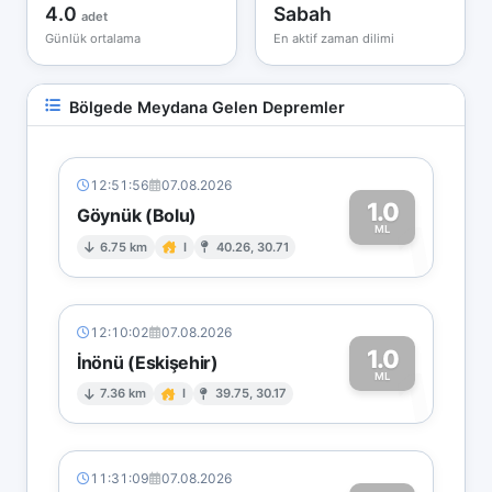
4.0
Sabah
adet
Günlük ortalama
En aktif zaman dilimi
Bölgede Meydana Gelen Depremler
12:51:56
07.08.2026
1.0
Göynük (Bolu)
1
ML
6.75 km
I
40.26, 30.71
12:10:02
07.08.2026
1.0
İnönü (Eskişehir)
1
ML
7.36 km
I
39.75, 30.17
11:31:09
07.08.2026