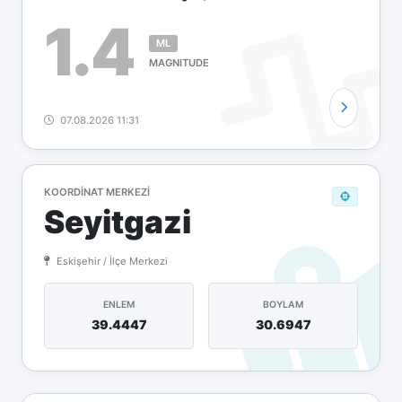
1.4
ML
MAGNITUDE
07.08.2026 11:31
KOORDINAT MERKEZI
Seyitgazi
Eskişehir / İlçe Merkezi
ENLEM
BOYLAM
39.4447
30.6947