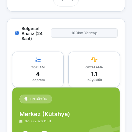
Bölgesel
100km Yarıçap
Analiz (24
Saat)
TOPLAM
ORTALAMA
4
1.1
deprem
büyüklük
EN BÜYÜK
Merkez (Kütahya)
07.08.2026 11:31