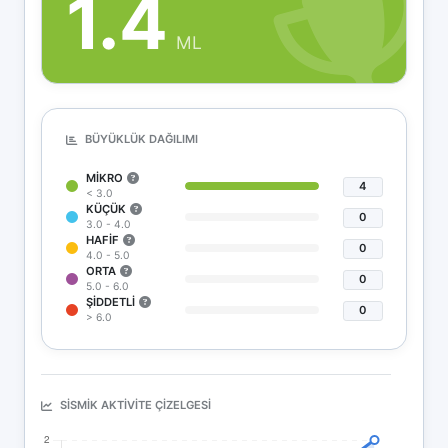
1.4
ML
BÜYÜKLÜK DAĞILIMI
MIKRO
4
< 3.0
KÜÇÜK
0
3.0 - 4.0
HAFIF
0
4.0 - 5.0
ORTA
0
5.0 - 6.0
ŞIDDETLI
0
> 6.0
SISMIK AKTIVITE ÇIZELGESI