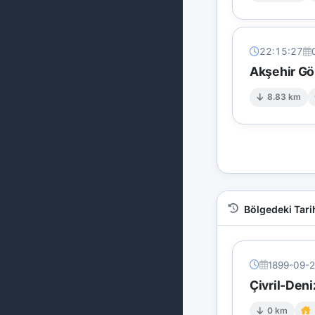
22:15:27
Akşehir Gö
8.83 km
Bölgedeki Tari
1899-09-
Çivril-Deni
0 km