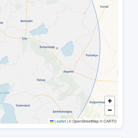
+
−
Leaflet
|
© OpenStreetMap © CARTO