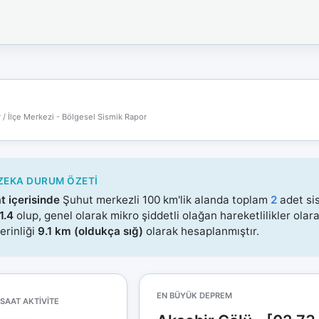
İnternet
bağlantınız
koptu!
Çevrimdışı
moddasınız.
 / İlçe Merkezi - Bölgesel Sismik Rapor
ZEKA DURUM ÖZETI
t içerisinde
Şuhut merkezli 100 km'lik alanda toplam
2
adet si
1.4
olup, genel olarak mikro şiddetli olağan hareketlilikler ola
erinliği
9.1 km (oldukça sığ)
olarak hesaplanmıştır.
EN BÜYÜK DEPREM
 SAAT AKTIVITE