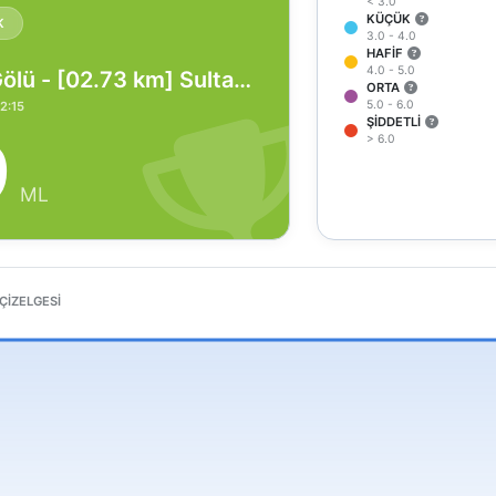
< 3.0
KÜÇÜK
K
3.0 - 4.0
HAFIF
4.0 - 5.0
Akşehir Gölü - [02.73 km] Sultandağı (Afyonkarahisar)
ORTA
5.0 - 6.0
2:15
ŞIDDETLI
9
> 6.0
ML
 ÇIZELGESI