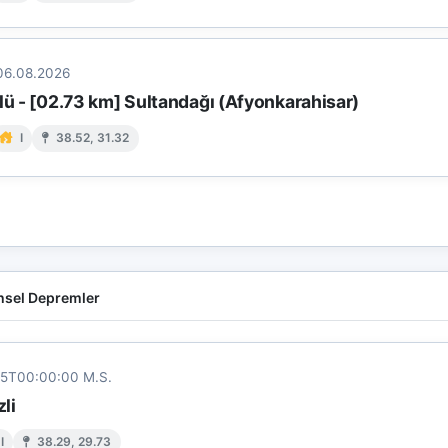
06.08.2026
lü - [02.73 km] Sultandağı (Afyonkarahisar)
I
38.52, 31.32
hsel Depremler
25T00:00:00 M.S.
zli
I
38.29, 29.73