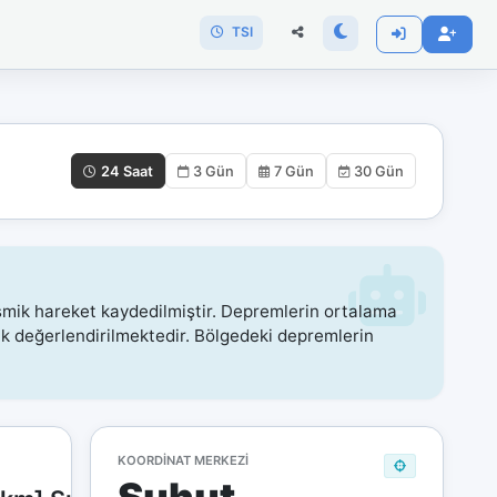
TSI
24 Saat
3 Gün
7 Gün
30 Gün
smik hareket kaydedilmiştir. Depremlerin ortalama
rak değerlendirilmektedir. Bölgedeki depremlerin
KOORDINAT MERKEZI
24 Saatlik Rekor