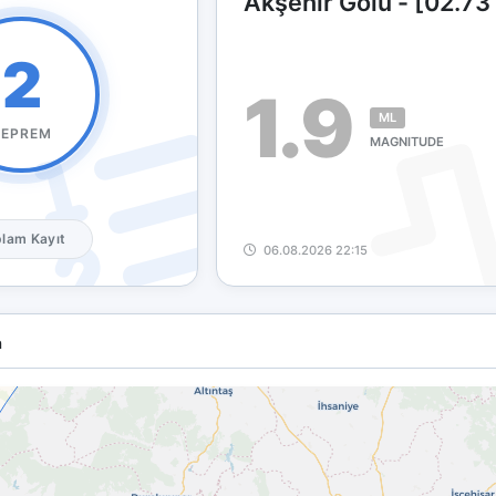
Akşehir Gölü - [02.73
2
1.9
ML
DEPREM
MAGNITUDE
lam Kayıt
06.08.2026 22:15
a