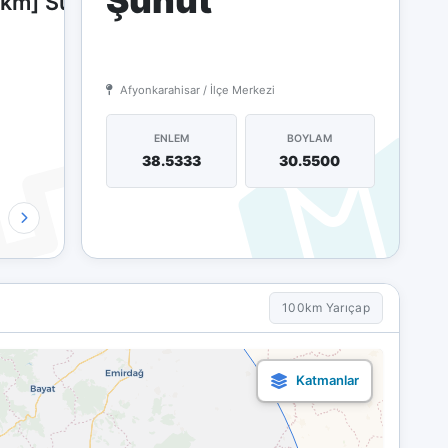
Şuhut
 km] Sultandağı (Afyonkarahisar)
Afyonkarahisar / İlçe Merkezi
ENLEM
BOYLAM
38.5333
30.5500
100km Yarıçap