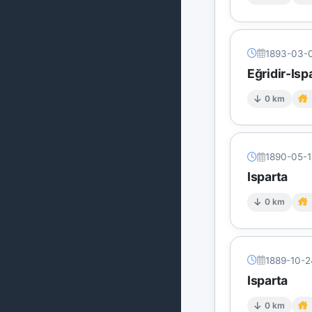
1893-03-
Eğridir-Isp
0 km
1890-05-
Isparta
0 km
1889-10-2
Isparta
0 km