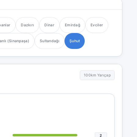
anlar
Dazkırı
Dinar
Emirdağ
Evciler
anlı (Sinanpaşa)
Sultandağı
Şuhut
100km Yarıçap
2