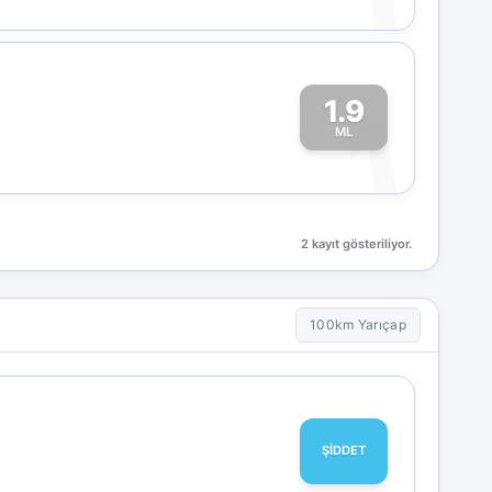
1.9
1
ML
2 kayıt gösteriliyor.
100km Yarıçap
ŞİDDET