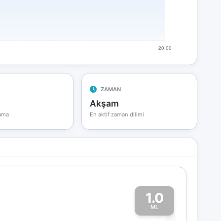
ZAMAN
Akşam
lama
En aktif zaman dilimi
1.0
1
ML