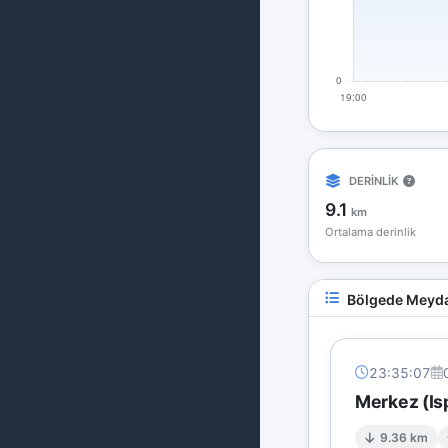
DERİNLİK
9.1
km
Ortalama derinlik
Bölgede Meyda
23:35:07
Merkez (Is
9.36 km