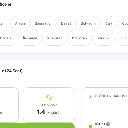
İlçeler
zi
Afyon
Başmakçı
Bayat
Bolvadin
Çay
Çob
Hocalar
İhsaniye
İscehisar
Kızılören
Sandıklı
Sinc
iz (24 Saat)
BÜYÜKLÜK DAĞILIMI
ORTALAMA
1.4
m
büyüklük
MIKRO