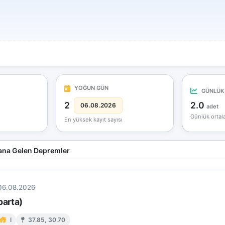
YOĞUN GÜN
GÜNLÜK
2
2.0
06.08.2026
adet
Günlük orta
En yüksek kayıt sayısı
na Gelen Depremler
06.08.2026
parta)
I
37.85, 30.70