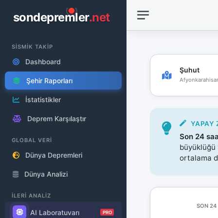
sondepremler
.net
SİSMİK TAKİP
Dashboard
Şuhut
Afyonkarahisar
Şehir Raporları
İstatistikler
Deprem Karşılaştır
YAPAY 
Son 24 saa
GLOBAL VERİ
büyüklüğü
Dünya Depremleri
ortalama d
Dünya Analizi
İLERİ ANALİZ
SON 24
AI Laboratuvarı
PRO