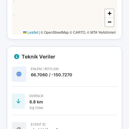
+
−
Leaflet
|
© OpenStreetMap © CARTO, © MTA Yerbilimleri
Teknik Veriler
ENLEM / BOYLAM
66.7060 / -150.7270
DERINLIK
6.8 km
Sığ Odak
EVENT ID