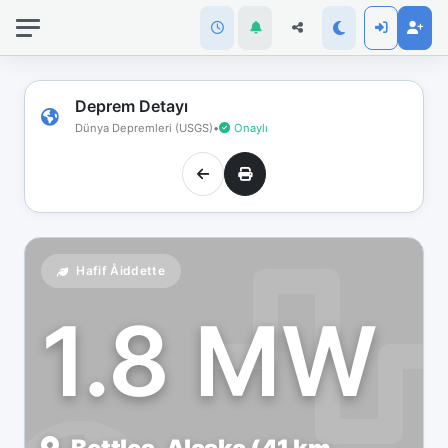
İnternet
bağlantınız
koptu!
Çevrimdışı
Deprem Detayı
moddasınız.
Dünya Depremleri (USGS)
•
Onaylı
Hafif Åiddette
1.8 MW