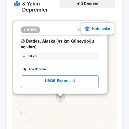
& Yakın
2 Deprem
Depremler
×
1.8 MW
17.04 21:28
Bettles, Alaska (41 km Güneydoğu
açıkları)
6.8 km
Ana Deprem
USGS Raporu