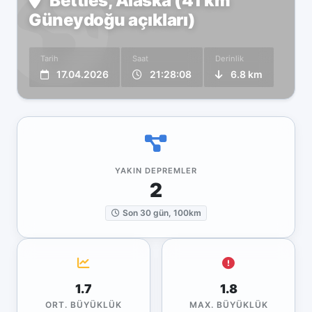
Bettles, Alaska (41 km
Güneydoğu açıkları)
Tarih
Saat
Derinlik
17.04.2026
21:28:08
6.8 km
YAKIN DEPREMLER
2
Son 30 gün, 100km
1.7
1.8
ORT. BÜYÜKLÜK
MAX. BÜYÜKLÜK