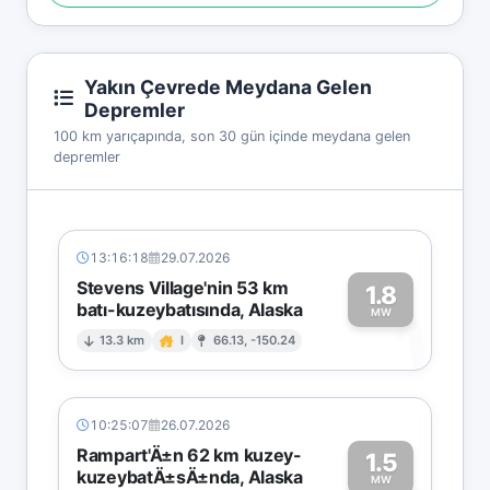
Yakın Çevrede Meydana Gelen
Depremler
100 km yarıçapında, son 30 gün içinde meydana gelen
depremler
13:16:18
29.07.2026
Stevens Village'nin 53 km
1.8
batı-kuzeybatısında, Alaska
1
MW
13.3 km
I
66.13, -150.24
10:25:07
26.07.2026
Rampart'Ä±n 62 km kuzey-
1.5
kuzeybatÄ±sÄ±nda, Alaska
MW