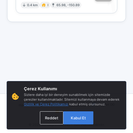
1
0.4 km
I
65.98, -150.89
Çerez Kullanımı
Sizlere daha iyi bir deneyim sunabilmek için sitemizde
çerezler kullanılmaktadır. Sitemizi kullanmaya devam ederek
|
|
|
Gizlilik ve Çerez Politikamızı
kabul etmiş olursunuz.
Twitter (X)
Hakkımızda
Hizmet Şartları
Gizlilik Politikası
Bize Ulaşın
Reddet
Kabul Et
© 2026
sondepremler.net
- Tüm Hakları Saklıdır.