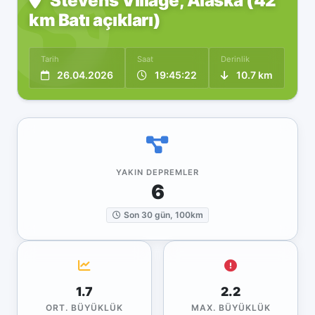
Stevens Village, Alaska (42
km Batı açıkları)
Tarih
Saat
Derinlik
26.04.2026
19:45:22
10.7 km
YAKIN DEPREMLER
6
Son 30 gün, 100km
1.7
2.2
ORT. BÜYÜKLÜK
MAX. BÜYÜKLÜK