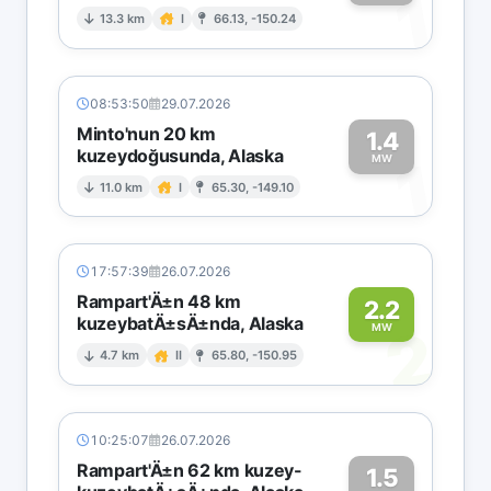
1
13.3 km
I
66.13, -150.24
08:53:50
29.07.2026
Minto'nun 20 km
1.4
kuzeydoğusunda, Alaska
1
MW
11.0 km
I
65.30, -149.10
17:57:39
26.07.2026
Rampart'Ä±n 48 km
2.2
kuzeybatÄ±sÄ±nda, Alaska
2
MW
4.7 km
II
65.80, -150.95
10:25:07
26.07.2026
Rampart'Ä±n 62 km kuzey-
1.5