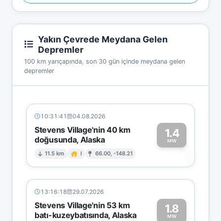
Yakın Çevrede Meydana Gelen
Depremler
100 km yarıçapında, son 30 gün içinde meydana gelen
depremler
10:31:41
04.08.2026
Stevens Village'nin 40 km
1.4
doğusunda, Alaska
1
MW
11.5 km
I
66.00, -148.21
13:16:18
29.07.2026
Stevens Village'nin 53 km
1.8
batı-kuzeybatısında, Alaska
MW