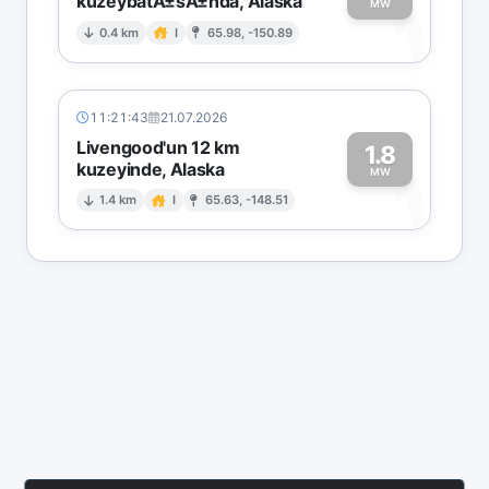
kuzeybatÄ±sÄ±nda, Alaska
1
MW
0.4 km
I
65.98, -150.89
11:21:43
21.07.2026
Livengood'un 12 km
1.8
kuzeyinde, Alaska
1
MW
1.4 km
I
65.63, -148.51