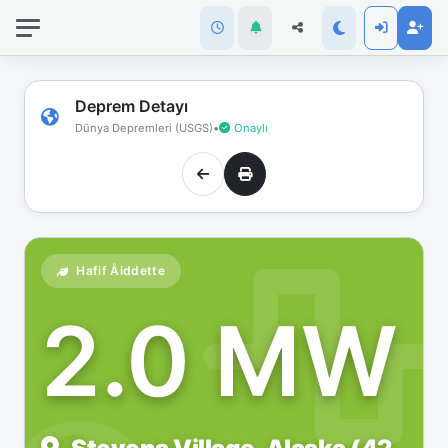
İnternet
bağlantınız
koptu!
Çevrimdışı
Deprem Detayı
moddasınız.
Dünya Depremleri (USGS)
•
Onaylı
Hafif Åiddette
2.0 MW