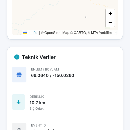
+
−
Leaflet
|
© OpenStreetMap © CARTO, © MTA Yerbilimleri
Teknik Veriler
ENLEM / BOYLAM
66.0640 / -150.0260
DERINLIK
10.7 km
Sığ Odak
EVENT ID