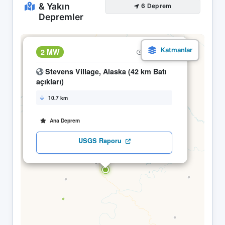
& Yakın
6 Deprem
Depremler
×
2 MW
26.04 19:45
Stevens Village, Alaska (42 km Batı
açıkları)
10.7 km
Ana Deprem
USGS Raporu