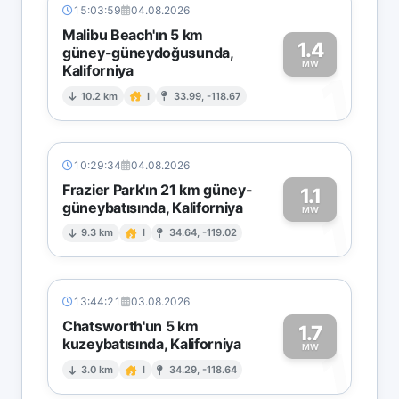
15:03:59
04.08.2026
Malibu Beach'ın 5 km
1.4
güney-güneydoğusunda,
MW
Kaliforniya
1
10.2 km
I
33.99, -118.67
10:29:34
04.08.2026
Frazier Park'ın 21 km güney-
1.1
güneybatısında, Kaliforniya
1
MW
9.3 km
I
34.64, -119.02
13:44:21
03.08.2026
Chatsworth'un 5 km
1.7
kuzeybatısında, Kaliforniya
1
MW
3.0 km
I
34.29, -118.64