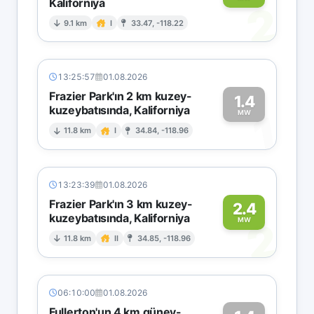
Kaliforniya
2
9.1 km
I
33.47, -118.22
13:25:57
01.08.2026
Frazier Park'ın 2 km kuzey-
1.4
kuzeybatısında, Kaliforniya
1
MW
11.8 km
I
34.84, -118.96
13:23:39
01.08.2026
Frazier Park'ın 3 km kuzey-
2.4
kuzeybatısında, Kaliforniya
2
MW
11.8 km
II
34.85, -118.96
06:10:00
01.08.2026
Fullerton'un 4 km güney-