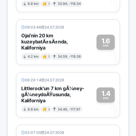
1
8.8 km
I
33.94, -118.34
09:03:46
24.07.2026
Ojai'nin 20 km
1.6
kuzeybatÄ±sÄ±nda,
MW
Kaliforniya
1
4.2 km
I
34.59, -119.38
06:20:14
24.07.2026
Littlerock'un 7 km gÃ¼ney-
1.4
gÃ¼neydoÄŸusunda,
MW
Kaliforniya
1
8.8 km
I
34.46, -117.97
02:07:00
24.07.2026