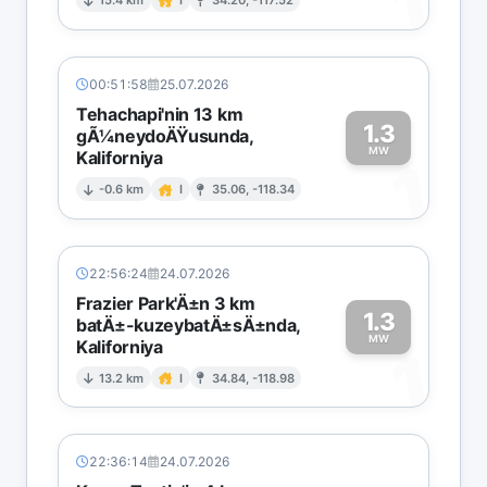
1
15.4 km
I
34.20, -117.52
00:51:58
25.07.2026
Tehachapi'nin 13 km
1.3
gÃ¼neydoÄŸusunda,
MW
Kaliforniya
1
-0.6 km
I
35.06, -118.34
22:56:24
24.07.2026
Frazier Park'Ä±n 3 km
1.3
batÄ±-kuzeybatÄ±sÄ±nda,
MW
Kaliforniya
1
13.2 km
I
34.84, -118.98
22:36:14
24.07.2026