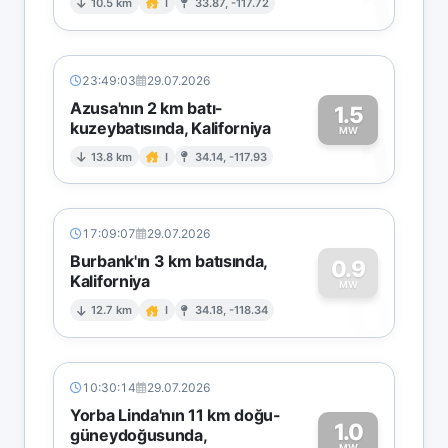
1
10.5 km
I
33.87, -117.72
23:49:03
29.07.2026
Azusa'nın 2 km batı-
1.5
kuzeybatısında, Kaliforniya
1
MW
13.8 km
I
34.14, -117.93
17:09:07
29.07.2026
Burbank'ın 3 km batısında,
0.9
Kaliforniya
0
MW
12.7 km
I
34.18, -118.34
10:30:14
29.07.2026
Yorba Linda'nın 11 km doğu-
1.0
güneydoğusunda,
MW