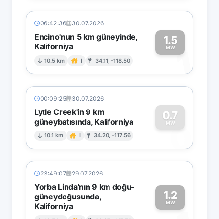
06:42:36
30.07.2026
Encino'nun 5 km güneyinde,
1.5
Kaliforniya
1
MW
10.5 km
I
34.11, -118.50
00:09:25
30.07.2026
Lytle Creek'in 9 km
0.7
güneybatısında, Kaliforniya
0
MW
10.1 km
I
34.20, -117.56
23:49:07
29.07.2026
Yorba Linda'nın 9 km doğu-
1.2
güneydoğusunda,
MW
Kaliforniya