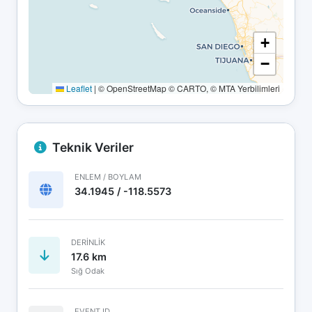
+
−
Leaflet
|
© OpenStreetMap © CARTO, © MTA Yerbilimleri
Teknik Veriler
ENLEM / BOYLAM
34.1945 / -118.5573
DERINLIK
17.6 km
Sığ Odak
EVENT ID