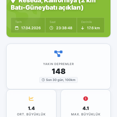
Reseda, Kaliforniya (2 km
Batı-Güneybatı açıkları)
Tarih
Saat
Derinlik
17.04.2026
23:38:48
17.6 km
YAKIN DEPREMLER
148
Son 30 gün, 100km
1.4
4.1
ORT. BÜYÜKLÜK
MAX. BÜYÜKLÜK