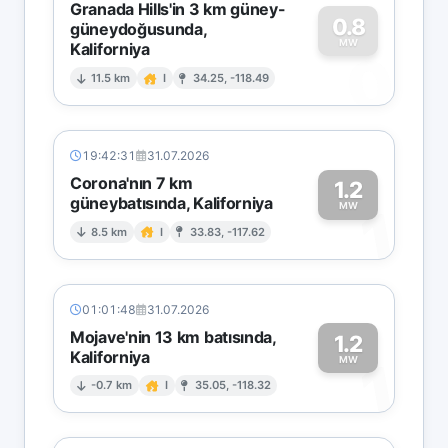
Granada Hills'in 3 km güney-
0.8
güneydoğusunda,
MW
Kaliforniya
0
11.5 km
I
34.25, -118.49
19:42:31
31.07.2026
Corona'nın 7 km
1.2
güneybatısında, Kaliforniya
1
MW
8.5 km
I
33.83, -117.62
01:01:48
31.07.2026
Mojave'nin 13 km batısında,
1.2
Kaliforniya
1
MW
-0.7 km
I
35.05, -118.32