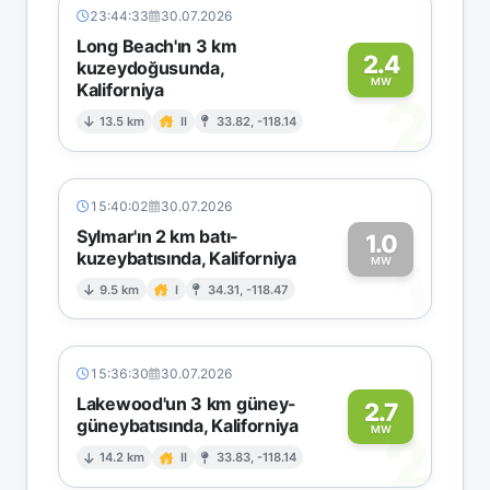
23:44:33
30.07.2026
Long Beach'ın 3 km
2.4
kuzeydoğusunda,
MW
Kaliforniya
2
13.5 km
II
33.82, -118.14
15:40:02
30.07.2026
Sylmar'ın 2 km batı-
1.0
kuzeybatısında, Kaliforniya
1
MW
9.5 km
I
34.31, -118.47
15:36:30
30.07.2026
Lakewood'un 3 km güney-
2.7
güneybatısında, Kaliforniya
2
MW
14.2 km
II
33.83, -118.14