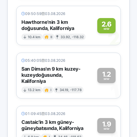
09:50:59
03.08.2026
Hawthorne'nin 3 km
2.6
doğusunda, Kaliforniya
2
MW
10.4 km
II
33.92, -118.32
05:40:05
03.08.2026
San Dimas'ın 9 km kuzey-
1.2
kuzeydoğusunda,
MW
Kaliforniya
1
13.2 km
I
34.19, -117.78
01:09:45
03.08.2026
Castaic'in 3 km güney-
1.9
güneybatısında, Kaliforniya
MW
6.9 km
I
34.46, -118.63