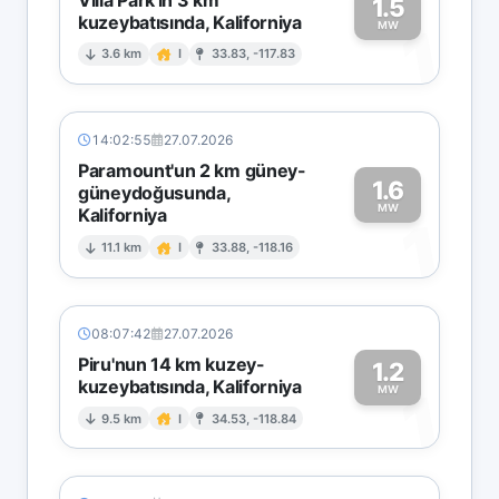
1.5
kuzeybatısında, Kaliforniya
1
MW
3.6 km
I
33.83, -117.83
14:02:55
27.07.2026
Paramount'un 2 km güney-
1.6
güneydoğusunda,
MW
Kaliforniya
1
11.1 km
I
33.88, -118.16
08:07:42
27.07.2026
Piru'nun 14 km kuzey-
1.2
kuzeybatısında, Kaliforniya
1
MW
9.5 km
I
34.53, -118.84