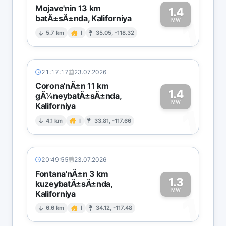
Mojave'nin 13 km
1.4
batÄ±sÄ±nda, Kaliforniya
1
MW
5.7 km
I
35.05, -118.32
21:17:17
23.07.2026
Corona'nÄ±n 11 km
1.4
gÃ¼neybatÄ±sÄ±nda,
MW
Kaliforniya
1
4.1 km
I
33.81, -117.66
20:49:55
23.07.2026
Fontana'nÄ±n 3 km
1.3
kuzeybatÄ±sÄ±nda,
MW
Kaliforniya
1
6.6 km
I
34.12, -117.48