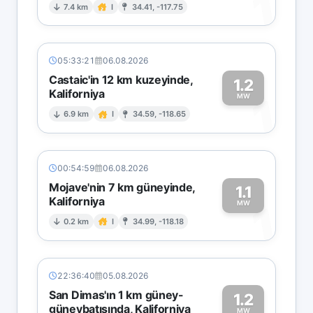
1
7.4 km
I
34.41, -117.75
05:33:21
06.08.2026
Castaic'in 12 km kuzeyinde,
1.2
Kaliforniya
1
MW
6.9 km
I
34.59, -118.65
00:54:59
06.08.2026
Mojave'nin 7 km güneyinde,
1.1
Kaliforniya
1
MW
0.2 km
I
34.99, -118.18
22:36:40
05.08.2026
San Dimas'ın 1 km güney-
1.2
güneybatısında, Kaliforniya
MW