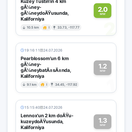
Kuzey Tustin'in 4 km
gÃ¼ney-
2.0
gÃ¼neydoÄŸusunda,
MW
Kaliforniya
2
10.5 km
I
33.73, -117.77
19:16:11
24.07.2026
Pearblossom'un 6 km
gÃ¼ney-
1.2
gÃ¼neybatÄ±sÄ±nda,
MW
Kaliforniya
1
9.1 km
I
34.45, -117.92
15:15:40
24.07.2026
Lennox'un 2 km doÄŸu-
1.3
kuzeydoÄŸusunda,
MW
Kaliforniya