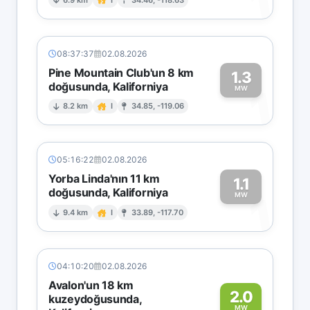
1
08:37:37
02.08.2026
Pine Mountain Club'un 8 km
1.3
doğusunda, Kaliforniya
1
MW
8.2 km
I
34.85, -119.06
05:16:22
02.08.2026
Yorba Linda'nın 11 km
1.1
doğusunda, Kaliforniya
1
MW
9.4 km
I
33.89, -117.70
04:10:20
02.08.2026
Avalon'un 18 km
2.0
kuzeydoğusunda,
MW