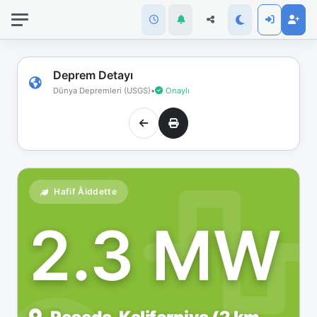
İnternet
bağlantınız
koptu!
Çevrimdışı
Deprem Detayı
moddasınız.
Dünya Depremleri (USGS)
•
Onaylı
Hafif Åiddette
2.3 MW