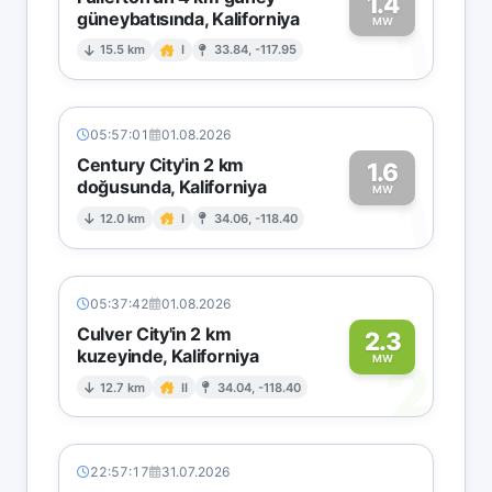
1.4
güneybatısında, Kaliforniya
1
MW
15.5 km
I
33.84, -117.95
05:57:01
01.08.2026
Century City'in 2 km
1.6
doğusunda, Kaliforniya
1
MW
12.0 km
I
34.06, -118.40
05:37:42
01.08.2026
Culver City'in 2 km
2.3
kuzeyinde, Kaliforniya
2
MW
12.7 km
II
34.04, -118.40
22:57:17
31.07.2026