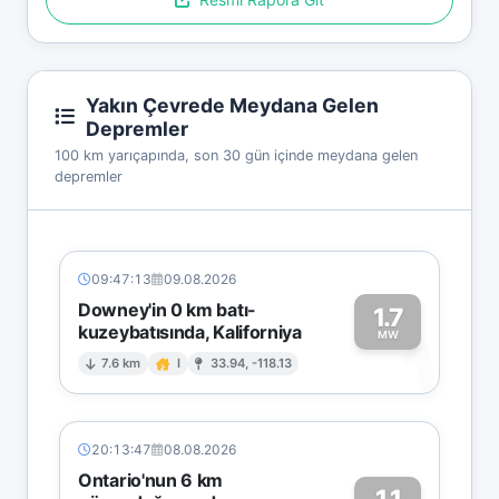
Yakın Çevrede Meydana Gelen
Depremler
100 km yarıçapında, son 30 gün içinde meydana gelen
depremler
09:47:13
09.08.2026
Downey'in 0 km batı-
1.7
kuzeybatısında, Kaliforniya
1
MW
7.6 km
I
33.94, -118.13
20:13:47
08.08.2026
Ontario'nun 6 km
1.1