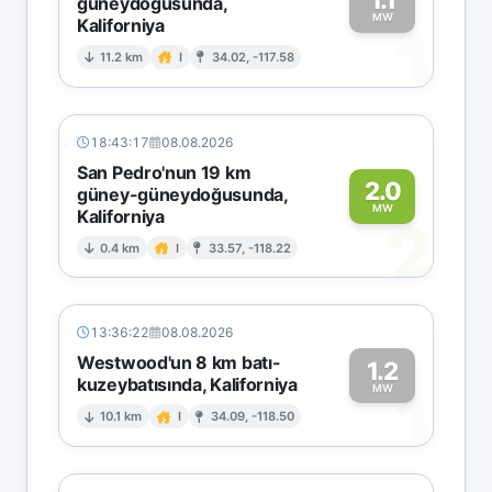
güneydoğusunda,
MW
Kaliforniya
1
11.2 km
I
34.02, -117.58
18:43:17
08.08.2026
San Pedro'nun 19 km
2.0
güney-güneydoğusunda,
MW
Kaliforniya
2
0.4 km
I
33.57, -118.22
13:36:22
08.08.2026
Westwood'un 8 km batı-
1.2
kuzeybatısında, Kaliforniya
1
MW
10.1 km
I
34.09, -118.50