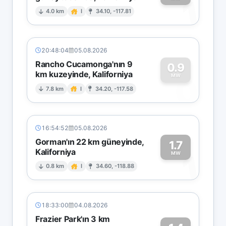
1
4.0 km
I
34.10, -117.81
20:48:04
05.08.2026
Rancho Cucamonga'nın 9
0.9
km kuzeyinde, Kaliforniya
0
MW
7.8 km
I
34.20, -117.58
16:54:52
05.08.2026
Gorman'ın 22 km güneyinde,
1.7
Kaliforniya
1
MW
0.8 km
I
34.60, -118.88
18:33:00
04.08.2026
Frazier Park'ın 3 km