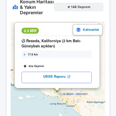
Konum Haritası
& Yakın
148 Deprem
Depremler
×
2.3 MW
17.04 23:38
Reseda, Kaliforniya (2 km Batı-
Güneybatı açıkları)
17.6 km
Ana Deprem
USGS Raporu