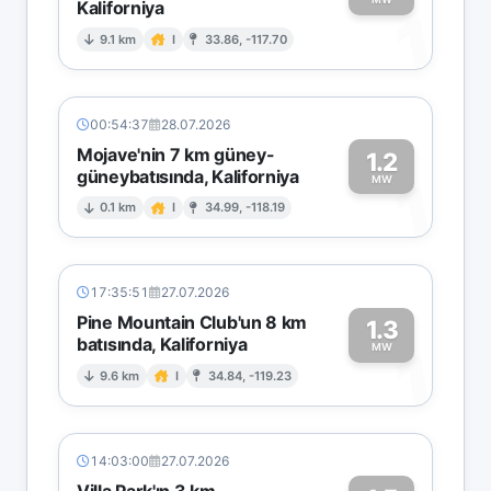
Kaliforniya
1
9.1 km
I
33.86, -117.70
00:54:37
28.07.2026
Mojave'nin 7 km güney-
1.2
güneybatısında, Kaliforniya
1
MW
0.1 km
I
34.99, -118.19
17:35:51
27.07.2026
Pine Mountain Club'un 8 km
1.3
batısında, Kaliforniya
1
MW
9.6 km
I
34.84, -119.23
14:03:00
27.07.2026
Villa Park'ın 3 km