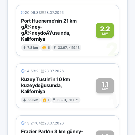
20:09:33
23.07.2026
Port Hueneme'nin 21 km
gÃ¼ney-
2.2
gÃ¼neydoÄŸusunda,
MW
Kaliforniya
2
7.8 km
II
33.97, -119.13
14:53:21
23.07.2026
Kuzey Tustin'in 10 km
1.1
kuzeydoğusunda,
MW
Kaliforniya
1
5.9 km
I
33.81, -117.71
13:21:04
23.07.2026
Frazier Park'ın 3 km güney-