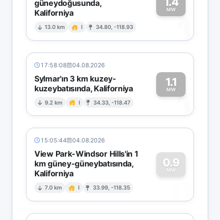
1.4
güneydoğusunda,
MW
Kaliforniya
1
13.0 km
I
34.80, -118.93
17:58:08
04.08.2026
Sylmar'ın 3 km kuzey-
1.1
kuzeybatısında, Kaliforniya
1
MW
9.2 km
I
34.33, -118.47
15:05:44
04.08.2026
View Park-Windsor Hills'in 1
0.9
km güney-güneybatısında,
MW
Kaliforniya
0
7.0 km
I
33.99, -118.35