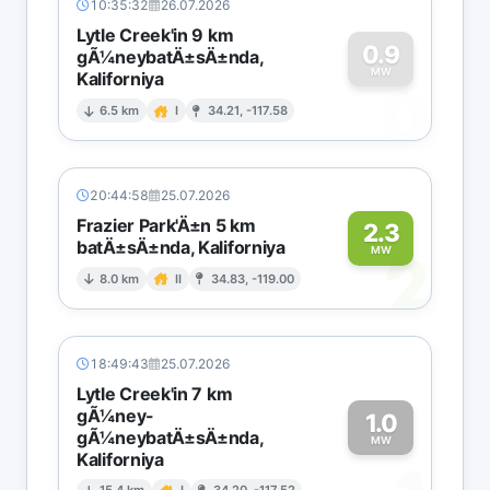
10:35:32
26.07.2026
Lytle Creek'in 9 km
0.9
gÃ¼neybatÄ±sÄ±nda,
MW
Kaliforniya
0
6.5 km
I
34.21, -117.58
20:44:58
25.07.2026
Frazier Park'Ä±n 5 km
2.3
batÄ±sÄ±nda, Kaliforniya
2
MW
8.0 km
II
34.83, -119.00
18:49:43
25.07.2026
Lytle Creek'in 7 km
gÃ¼ney-
1.0
gÃ¼neybatÄ±sÄ±nda,
MW
Kaliforniya