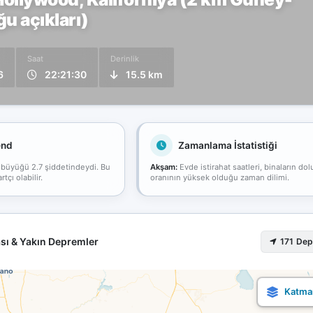
 açıkları)
Saat
Derinlik
6
22:21:30
15.5 km
end
Zamanlama İstatistiği
 büyüğü 2.7 şiddetindeydi. Bu
Akşam:
Evde istirahat saatleri, binaların dol
çı olabilir.
oranının yüksek olduğu zaman dilimi.
sı & Yakın Depremler
171 De