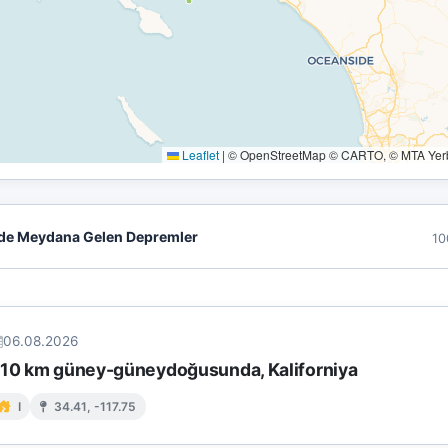
Leaflet
|
© OpenStreetMap © CARTO, © MTA Yerbi
de Meydana Gelen Depremler
10
06.08.2026
 10 km güney-güneydoğusunda, Kaliforniya
I
34.41, -117.75