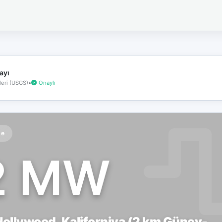
İnternet
bağlantınız
koptu!
Çevrimdışı
moddasınız.
ayı
eri (USGS)
•
Onaylı
te
2 MW
ollywood, Kaliforniya (2 km Güney-