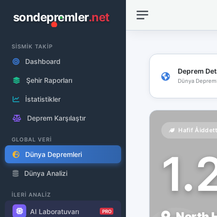
sondepremler
.net
SİSMİK TAKİP
Dashboard
Deprem Det
Şehir Raporları
Dünya Depreml
İstatistikler
Deprem Karşılaştır
Hafif Åiddet
GLOBAL VERİ
1.
Dünya Depremleri
Dünya Analizi
İLERİ ANALİZ
AI Laboratuvarı
PRO
North H