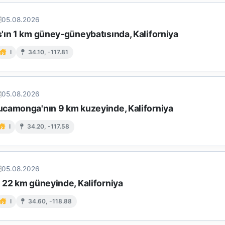
05.08.2026
'ın 1 km güney-güneybatısında, Kaliforniya
I
34.10, -117.81
05.08.2026
camonga'nın 9 km kuzeyinde, Kaliforniya
I
34.20, -117.58
05.08.2026
 22 km güneyinde, Kaliforniya
I
34.60, -118.88