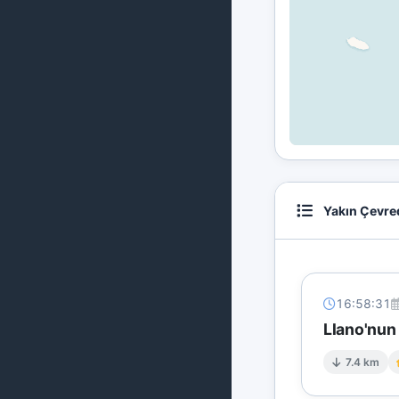
Yakın Çevre
16:58:31
Llano'nun
7.4 km