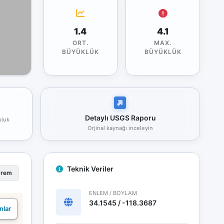
1.4
4.1
ORT.
MAX.
BÜYÜKLÜK
BÜYÜKLÜK
Detaylı USGS Raporu
uluk
Orjinal kaynağı inceleyin
Teknik Veriler
prem
ENLEM / BOYLAM
34.1545 / -118.3687