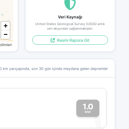
Veri Kaynağı
United States Geological Survey (USGS) anlık
+
veri akışından sağlanmaktadır.
−
Resmi Rapora Git
limleri
0 km yarıçapında, son 30 gün içinde meydana gelen depremler
1.0
1
MW