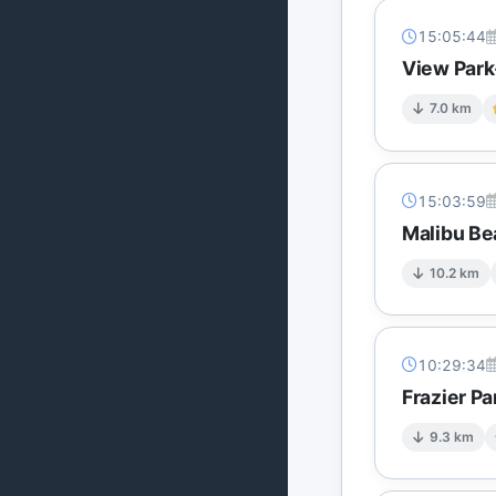
15:05:44
View Park
7.0 km
15:03:59
Malibu Be
10.2 km
10:29:34
Frazier Pa
9.3 km