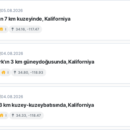
05.08.2026
n 7 km kuzeyinde, Kaliforniya
I
34.16, -117.47
04.08.2026
ark'ın 3 km güneydoğusunda, Kaliforniya
I
34.80, -118.93
04.08.2026
 3 km kuzey-kuzeybatısında, Kaliforniya
I
34.33, -118.47