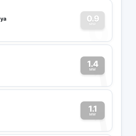
0
0.9
iya
MW
1.4
1
MW
1.1
1
MW