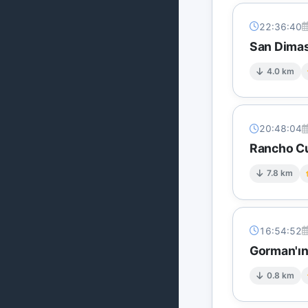
22:36:40
San Dimas
4.0 km
20:48:04
Rancho Cu
7.8 km
16:54:52
Gorman'ın
0.8 km