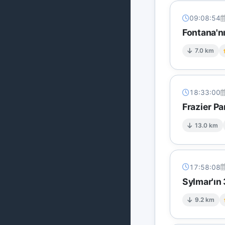
09:08:54
Fontana'nı
7.0 km
18:33:00
Frazier P
13.0 km
17:58:08
Sylmar'ın
9.2 km