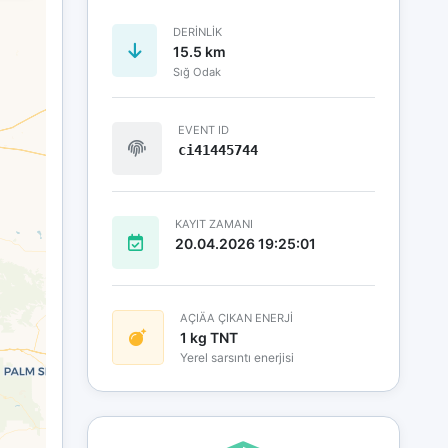
DERINLIK
15.5 km
Sığ Odak
EVENT ID
ci41445744
KAYIT ZAMANI
20.04.2026 19:25:01
AÇIÄA ÇIKAN ENERJİ
1 kg TNT
Yerel sarsıntı enerjisi