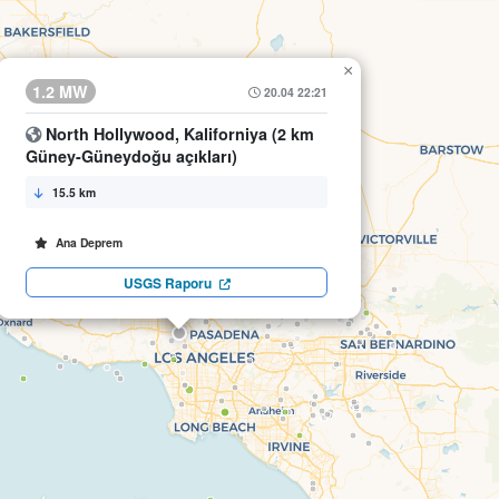
×
1.2 MW
20.04 22:21
North Hollywood, Kaliforniya (2 km
Güney-Güneydoğu açıkları)
15.5 km
Ana Deprem
USGS Raporu