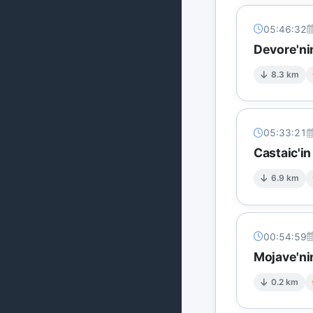
05:46:32
Devore'ni
8.3 km
05:33:21
Castaic'in
6.9 km
00:54:59
Mojave'ni
0.2 km