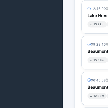
12:46:00
Lake Hens
13.2 km
09:29:16
Beaumont'
15.8 km
06:45:58
Beaumont'
12.2 km