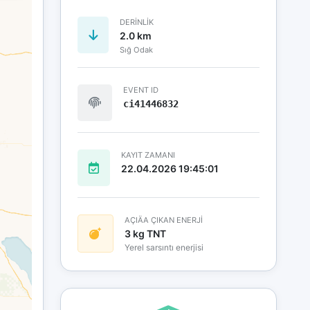
DERINLIK
2.0 km
Sığ Odak
EVENT ID
ci41446832
KAYIT ZAMANI
22.04.2026 19:45:01
AÇIÄA ÇIKAN ENERJİ
3 kg TNT
Yerel sarsıntı enerjisi