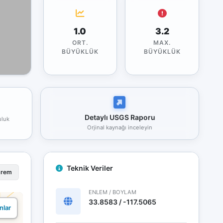
1.0
3.2
ORT.
MAX.
BÜYÜKLÜK
BÜYÜKLÜK
Detaylı USGS Raporu
uluk
Orjinal kaynağı inceleyin
Teknik Veriler
prem
ENLEM / BOYLAM
33.8583 / -117.5065