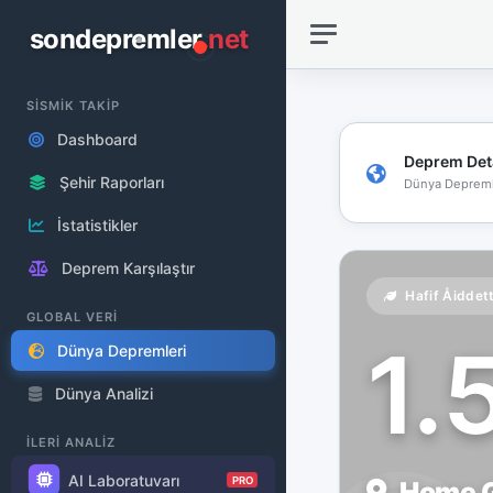
sondepremler
.net
SİSMİK TAKİP
Dashboard
Deprem Det
Şehir Raporları
Dünya Depreml
İstatistikler
Deprem Karşılaştır
Hafif Åiddet
GLOBAL VERİ
1.
Dünya Depremleri
Dünya Analizi
İLERİ ANALİZ
AI Laboratuvarı
PRO
Home Ga