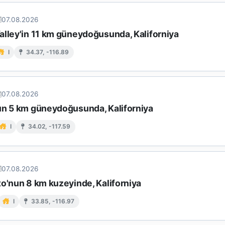
07.08.2026
alley'in 11 km güneydoğusunda, Kaliforniya
I
34.37, -116.89
07.08.2026
un 5 km güneydoğusunda, Kaliforniya
I
34.02, -117.59
07.08.2026
to'nun 8 km kuzeyinde, Kaliforniya
I
33.85, -116.97