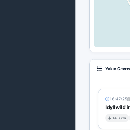
Yakın Çevre
16:47:25
Idyllwild'
14.3 km