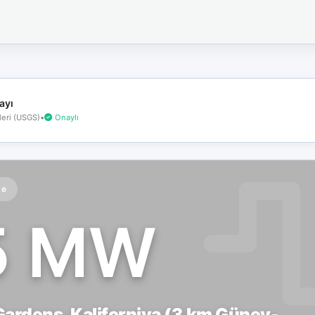
İnternet
bağlantınız
koptu!
Çevrimdışı
moddasınız.
ayı
eri (USGS)
•
Onaylı
te
5 MW
rdens, Kaliforniya (3 km Güney-