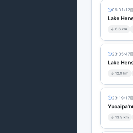
06:01:12
Lake Hens
6.6 km
23:35:47
Lake Hens
12.9 km
23:19:17
Yucaipa'n
13.9 km