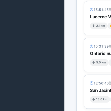
15:51:45
Lucerne V
2.1 km
15:31:39
Ontario'n
5.0 km
12:50:40
San Jacin
13.0 km