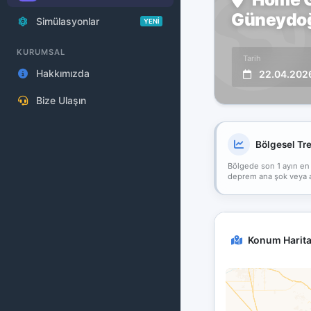
Güneydoğu
Simülasyonlar
YENİ
KURUMSAL
Tarih
Hakkımızda
22.04.202
Bize Ulaşın
Bölgesel Tr
Bölgede son 1 ayın en
deprem ana şok veya art
Konum Harita