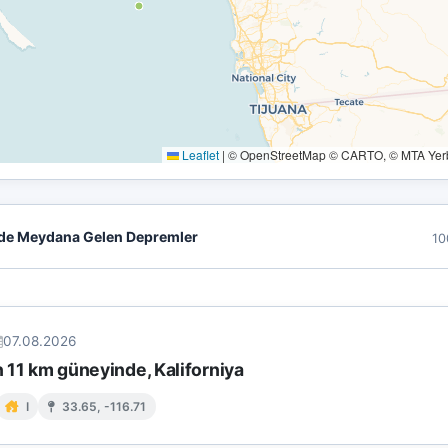
Leaflet
|
© OpenStreetMap © CARTO, © MTA Yerbi
de Meydana Gelen Depremler
10
07.08.2026
in 11 km güneyinde, Kaliforniya
I
33.65, -116.71