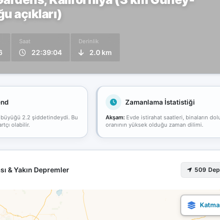
 açıkları)
Saat
Derinlik
6
22:39:04
2.0 km
end
Zamanlama İstatistiği
 büyüğü 2.2 şiddetindeydi. Bu
Akşam:
Evde istirahat saatleri, binaların dol
çı olabilir.
oranının yüksek olduğu zaman dilimi.
sı & Yakın Depremler
509 De