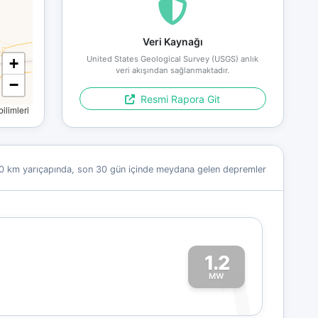
Veri Kaynağı
United States Geological Survey (USGS) anlık
+
veri akışından sağlanmaktadır.
−
Resmi Rapora Git
limleri
0 km yarıçapında, son 30 gün içinde meydana gelen depremler
1.2
1
MW