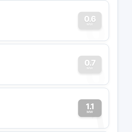
0
0.6
MW
0
0.7
MW
1.1
1
MW