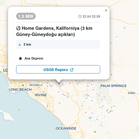
×
1.5 MW
22.04 22:39
Home Gardens, Kaliforniya (3 km
Güney-Güneydoğu açıkları)
2 km
Ana Deprem
USGS Raporu