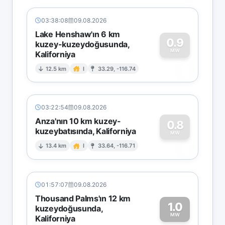
03:38:08
09.08.2026
Lake Henshaw'ın 6 km
0.9
kuzey-kuzeydoğusunda,
MW
Kaliforniya
0
12.5 km
I
33.29, -116.74
03:22:54
09.08.2026
Anza'nın 10 km kuzey-
0.8
kuzeybatısında, Kaliforniya
0
MW
13.4 km
I
33.64, -116.71
01:57:07
09.08.2026
Thousand Palms'ın 12 km
1.0
kuzeydoğusunda,
MW
Kaliforniya