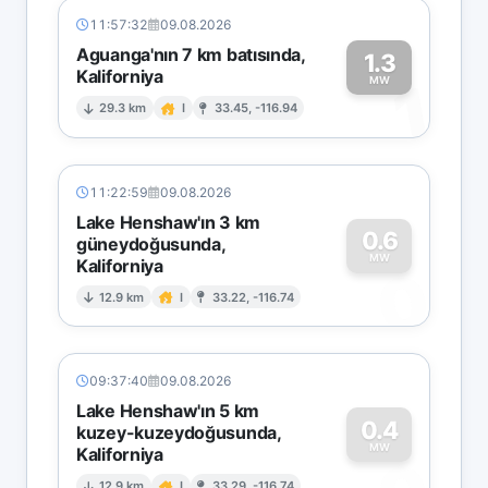
11:57:32
09.08.2026
Aguanga'nın 7 km batısında,
1.3
Kaliforniya
1
MW
29.3 km
I
33.45, -116.94
11:22:59
09.08.2026
Lake Henshaw'ın 3 km
0.6
güneydoğusunda,
MW
Kaliforniya
0
12.9 km
I
33.22, -116.74
09:37:40
09.08.2026
Lake Henshaw'ın 5 km
0.4
kuzey-kuzeydoğusunda,
MW
Kaliforniya
12.9 km
I
33.29, -116.74