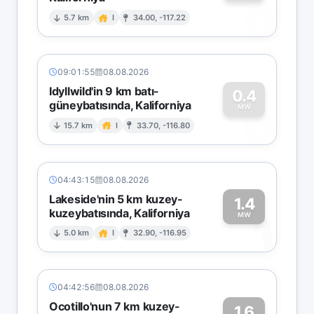
0
5.7 km
I
34.00, -117.22
09:01:55
08.08.2026
Idyllwild'in 9 km batı-
0.4
güneybatısında, Kaliforniya
0
MW
15.7 km
I
33.70, -116.80
04:43:15
08.08.2026
Lakeside'nin 5 km kuzey-
1.4
kuzeybatısında, Kaliforniya
1
MW
5.0 km
I
32.90, -116.95
04:42:56
08.08.2026
Ocotillo'nun 7 km kuzey-
1.6