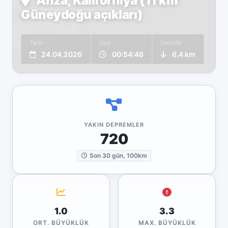
Anza, Kaliforniya (11 km
Güneydoğu açıkları)
Tarih
Saat
Derinlik
24.04.2026
00:54:46
6.4 km
YAKIN DEPREMLER
720
Son 30 gün, 100km
1.0
3.3
ORT. BÜYÜKLÜK
MAX. BÜYÜKLÜK