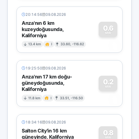
20:14:56
09.08.2026
Anza'nın 6 km
0.6
kuzeydoğusunda,
MW
Kaliforniya
0
13.4 km
I
33.60, -116.62
19:25:50
09.08.2026
Anza'nın 17 km doğu-
0.2
güneydoğusunda,
MW
Kaliforniya
0
11.8 km
I
33.51, -116.50
18:34:16
09.08.2026
Salton City'in 16 km
0.8
güneyinde, Kaliforniya
MW