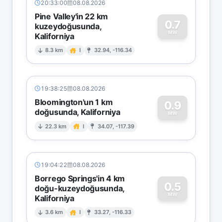
20:33:00
08.08.2026
Pine Valley'in 22 km
0.7
kuzeydoğusunda,
MW
Kaliforniya
0
8.3 km
I
32.94, -116.34
19:38:25
08.08.2026
Bloomington'un 1 km
0.9
doğusunda, Kaliforniya
0
MW
22.3 km
I
34.07, -117.39
19:04:22
08.08.2026
Borrego Springs'in 4 km
0.5
doğu-kuzeydoğusunda,
MW
Kaliforniya
0
3.6 km
I
33.27, -116.33