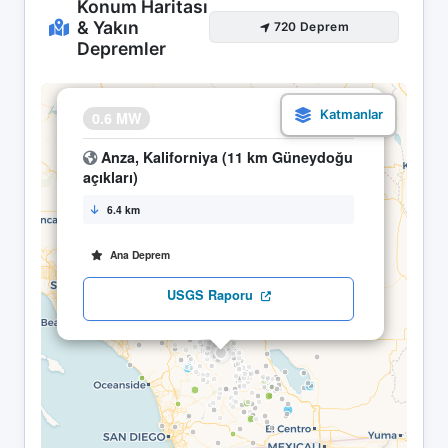
Konum Haritası
& Yakın
720 Deprem
Depremler
×
0.6 MW
24.04 00:54
Anza, Kaliforniya (11 km Güneydoğu
açıkları)
6.4 km
Ana Deprem
USGS Raporu