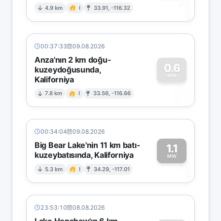
1
4.9 km
I
33.91, -116.32
00:37:33
09.08.2026
Anza'nın 2 km doğu-
0.6
kuzeydoğusunda,
MW
Kaliforniya
0
7.8 km
I
33.56, -116.66
00:34:04
09.08.2026
Big Bear Lake'nin 11 km batı-
1.1
kuzeybatısında, Kaliforniya
1
MW
5.3 km
I
34.29, -117.01
23:53:10
08.08.2026
Lake Henshaw'ın 6 km