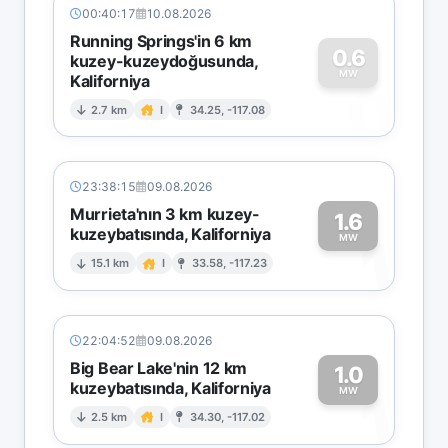
00:40:17
10.08.2026
Running Springs'in 6 km
0.6
kuzey-kuzeydoğusunda,
MW
Kaliforniya
0
2.7 km
I
34.25, -117.08
23:38:15
09.08.2026
Murrieta'nın 3 km kuzey-
1.6
kuzeybatısında, Kaliforniya
1
MW
15.1 km
I
33.58, -117.23
22:04:52
09.08.2026
Big Bear Lake'nin 12 km
1.0
kuzeybatısında, Kaliforniya
1
MW
2.5 km
I
34.30, -117.02