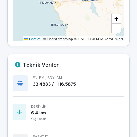
+
−
Leaflet
|
© OpenStreetMap © CARTO, © MTA Yerbilimleri
Teknik Veriler
ENLEM / BOYLAM
33.4883 / -116.5875
DERINLIK
6.4 km
Sığ Odak
EVENT ID