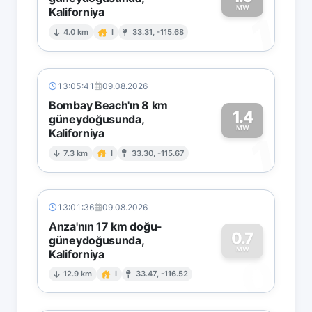
MW
Kaliforniya
1
4.0 km
I
33.31, -115.68
13:05:41
09.08.2026
Bombay Beach'ın 8 km
1.4
güneydoğusunda,
MW
Kaliforniya
1
7.3 km
I
33.30, -115.67
13:01:36
09.08.2026
Anza'nın 17 km doğu-
0.7
güneydoğusunda,
MW
Kaliforniya
0
12.9 km
I
33.47, -116.52