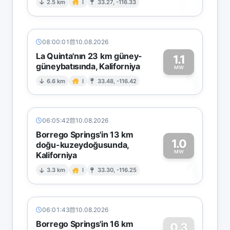
0
2.5 km
I
33.27, -116.33
08:00:01
10.08.2026
La Quinta'nın 23 km güney-
1.1
güneybatısında, Kaliforniya
1
MW
6.6 km
I
33.48, -116.42
06:05:42
10.08.2026
Borrego Springs'in 13 km
1.0
doğu-kuzeydoğusunda,
MW
Kaliforniya
1
3.3 km
I
33.30, -116.25
06:01:43
10.08.2026
Borrego Springs'in 16 km
0.3