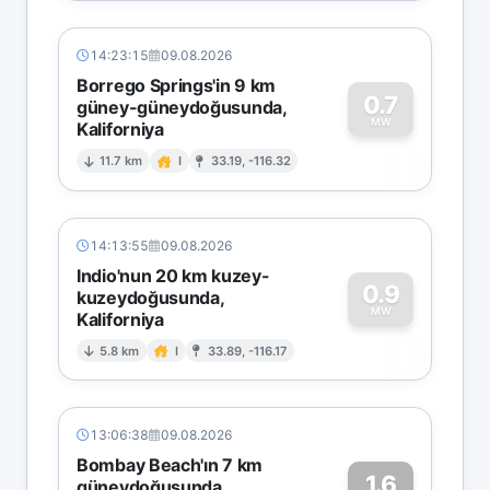
14:23:15
09.08.2026
Borrego Springs'in 9 km
0.7
güney-güneydoğusunda,
MW
Kaliforniya
0
11.7 km
I
33.19, -116.32
14:13:55
09.08.2026
Indio'nun 20 km kuzey-
0.9
kuzeydoğusunda,
MW
Kaliforniya
0
5.8 km
I
33.89, -116.17
13:06:38
09.08.2026
Bombay Beach'ın 7 km
1.6
güneydoğusunda,