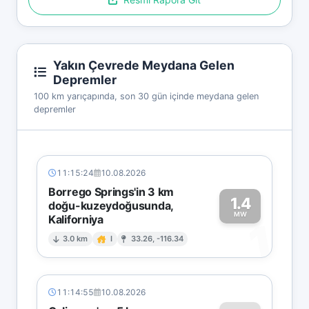
Yakın Çevrede Meydana Gelen
Depremler
100 km yarıçapında, son 30 gün içinde meydana gelen
depremler
11:15:24
10.08.2026
Borrego Springs'in 3 km
1.4
doğu-kuzeydoğusunda,
MW
Kaliforniya
1
3.0 km
I
33.26, -116.34
11:14:55
10.08.2026