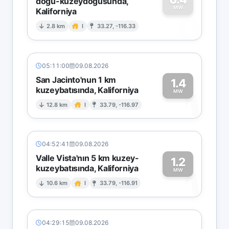
doğu-kuzeydoğusunda,
MW
Kaliforniya
0
2.8 km
I
33.27, -116.33
05:11:00
09.08.2026
San Jacinto'nun 1 km
1.4
kuzeybatısında, Kaliforniya
1
MW
12.8 km
I
33.79, -116.97
04:52:41
09.08.2026
Valle Vista'nın 5 km kuzey-
1.2
kuzeybatısında, Kaliforniya
1
MW
10.6 km
I
33.79, -116.91
04:29:15
09.08.2026