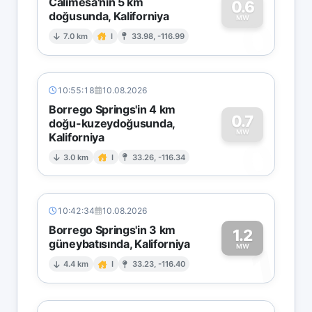
Calimesa'nın 5 km
0.6
doğusunda, Kaliforniya
0
MW
7.0 km
I
33.98, -116.99
10:55:18
10.08.2026
Borrego Springs'in 4 km
0.7
doğu-kuzeydoğusunda,
MW
Kaliforniya
0
3.0 km
I
33.26, -116.34
10:42:34
10.08.2026
Borrego Springs'in 3 km
1.2
güneybatısında, Kaliforniya
1
MW
4.4 km
I
33.23, -116.40