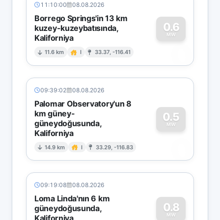
11:10:00
08.08.2026
Borrego Springs'in 13 km
0.6
kuzey-kuzeybatısında,
MW
Kaliforniya
0
11.6 km
I
33.37, -116.41
09:39:02
08.08.2026
Palomar Observatory'un 8
km güney-
0.5
güneydoğusunda,
MW
Kaliforniya
0
14.9 km
I
33.29, -116.83
09:19:08
08.08.2026
Loma Linda'nın 6 km
0.8
güneydoğusunda,
MW
Kaliforniya