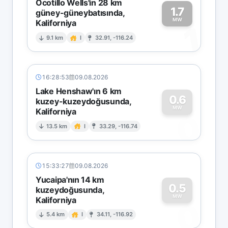
Ocotillo Wells'in 28 km
1.7
güney-güneybatısında,
MW
Kaliforniya
1
9.1 km
I
32.91, -116.24
16:28:53
09.08.2026
Lake Henshaw'ın 6 km
0.6
kuzey-kuzeydoğusunda,
MW
Kaliforniya
0
13.5 km
I
33.29, -116.74
15:33:27
09.08.2026
Yucaipa'nın 14 km
0.5
kuzeydoğusunda,
MW
Kaliforniya
0
5.4 km
I
34.11, -116.92