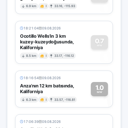
0
6.9 km
I
33.16, -115.93
18:21:04
09.08.2026
Ocotillo Wells'in 3 km
0.7
kuzey-kuzeydoğusunda,
MW
Kaliforniya
0
8.5 km
I
33.17, -116.12
18:16:54
09.08.2026
Anza'nın 12 km batısında,
1.0
Kaliforniya
1
MW
6.3 km
I
33.57, -116.81
17:06:39
09.08.2026