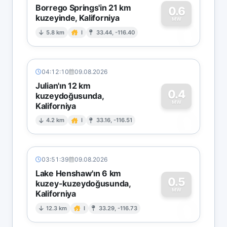
Borrego Springs'in 21 km
0.6
kuzeyinde, Kaliforniya
0
MW
5.8 km
I
33.44, -116.40
04:12:10
09.08.2026
Julian'ın 12 km
0.4
kuzeydoğusunda,
MW
Kaliforniya
0
4.2 km
I
33.16, -116.51
03:51:39
09.08.2026
Lake Henshaw'ın 6 km
0.5
kuzey-kuzeydoğusunda,
MW
Kaliforniya
0
12.3 km
I
33.29, -116.73