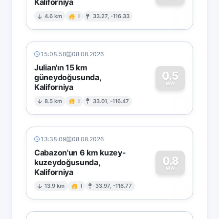
Kaliforniya
0
4.6 km
I
33.27, -116.33
15:08:58
08.08.2026
Julian'ın 15 km
0.5
güneydoğusunda,
MW
Kaliforniya
0
8.5 km
I
33.01, -116.47
13:38:09
08.08.2026
Cabazon'un 6 km kuzey-
0.8
kuzeydoğusunda,
MW
Kaliforniya
0
13.9 km
I
33.97, -116.77