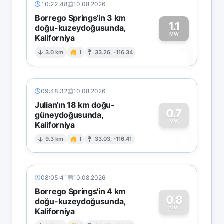
10:22:48
10.08.2026
Borrego Springs'in 3 km
1.1
doğu-kuzeydoğusunda,
MW
Kaliforniya
1
3.0 km
I
33.26, -116.34
09:48:32
10.08.2026
Julian'ın 18 km doğu-
0.7
güneydoğusunda,
MW
Kaliforniya
0
9.3 km
I
33.03, -116.41
08:05:41
10.08.2026
Borrego Springs'in 4 km
0.8
doğu-kuzeydoğusunda,
MW
Kaliforniya