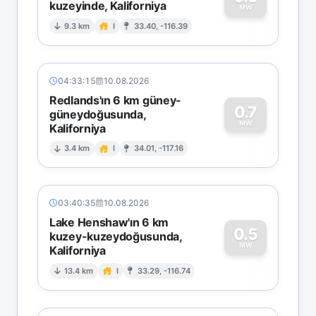
kuzeyinde, Kaliforniya
0
MW
9.3 km
I
33.40, -116.39
04:33:15
10.08.2026
Redlands'ın 6 km güney-
0.7
güneydoğusunda,
MW
Kaliforniya
0
3.4 km
I
34.01, -117.16
03:40:35
10.08.2026
Lake Henshaw'ın 6 km
0.5
kuzey-kuzeydoğusunda,
MW
Kaliforniya
0
13.4 km
I
33.29, -116.74