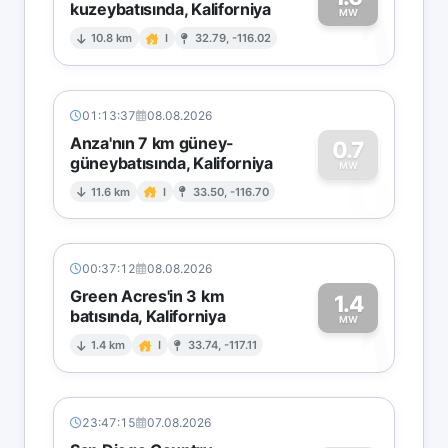
kuzeybatısında, Kaliforniya
1
MW
10.8 km
I
32.79, -116.02
01:13:37
08.08.2026
Anza'nın 7 km güney-
0.7
güneybatısında, Kaliforniya
0
MW
11.6 km
I
33.50, -116.70
00:37:12
08.08.2026
Green Acres'in 3 km
1.4
batısında, Kaliforniya
1
MW
1.4 km
I
33.74, -117.11
23:47:15
07.08.2026