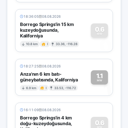
18:36:05
08.08.2026
Borrego Springs'in 15 km
0.6
kuzeydoğusunda,
MW
Kaliforniya
0
10.8 km
I
33.36, -116.28
18:27:25
08.08.2026
Anza'nın 6 km batı-
1.1
güneybatısında, Kaliforniya
1
MW
6.9 km
I
33.53, -116.72
16:11:09
08.08.2026
Borrego Springs'in 4 km
0.6
doğu-kuzeydoğusunda,
MW