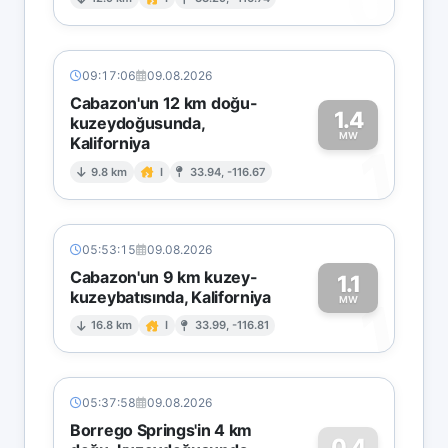
0
09:17:06
09.08.2026
Cabazon'un 12 km doğu-
1.4
kuzeydoğusunda,
MW
Kaliforniya
1
9.8 km
I
33.94, -116.67
05:53:15
09.08.2026
Cabazon'un 9 km kuzey-
1.1
kuzeybatısında, Kaliforniya
1
MW
16.8 km
I
33.99, -116.81
05:37:58
09.08.2026
Borrego Springs'in 4 km
0.4