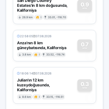
San Diego Country
0.9
Estates'in 8 km doğusunda,
MW
Kaliforniya
0
26.9 km
I
33.01, -116.70
22:58:05
07.08.2026
Anza'nın 8 km
0.7
güneybatısında, Kaliforniya
0
MW
3.8 km
I
33.52, -116.74
18:06:14
07.08.2026
Julian'ın 12 km
0.3
kuzeydoğusunda,
MW
Kaliforniya
0
8.6 km
I
33.15, -116.51