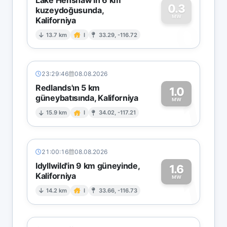
0.3
kuzeydoğusunda,
MW
Kaliforniya
0
13.7 km
I
33.29, -116.72
23:29:46
08.08.2026
Redlands'ın 5 km
1.0
güneybatısında, Kaliforniya
1
MW
15.9 km
I
34.02, -117.21
21:00:16
08.08.2026
Idyllwild'in 9 km güneyinde,
1.6
Kaliforniya
1
MW
14.2 km
I
33.66, -116.73