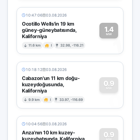
10:47:06
03.08.2026
Ocotillo Wells'in 19 km
1.4
güney-güneybatısında,
MW
Kaliforniya
1
11.6 km
I
32.98, -116.21
10:18:12
03.08.2026
Cabazon'un 11 km doğu-
0.9
kuzeydoğusunda,
MW
Kaliforniya
0
9.9 km
I
33.97, -116.69
10:04:56
03.08.2026
Anza'nın 10 km kuzey-
0.9
kuzeybatısında, Kaliforniya
MW