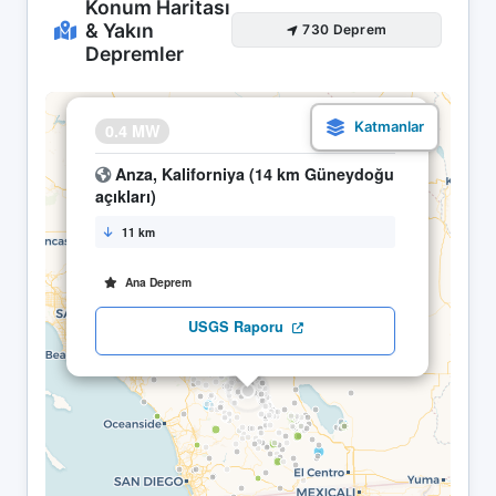
Konum Haritası
& Yakın
730 Deprem
Depremler
×
0.4 MW
17.04 07:53
Anza, Kaliforniya (14 km Güneydoğu
açıkları)
11 km
Ana Deprem
USGS Raporu