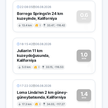
22:08:05
06.08.2026
Borrego Springs'in 24 km
0.6
kuzeyinde, Kaliforniya
0
MW
13.4 km
I
33.47, -116.42
18:15:42
06.08.2026
Julian'ın 11 km
1.0
kuzeydoğusunda,
MW
Kaliforniya
1
5.0 km
I
33.15, -116.53
17:22:32
06.08.2026
Loma Linda'nın 2 km güney-
1.4
güneybatısında, Kaliforniya
1
MW
17.3 km
I
34.03, -117.27