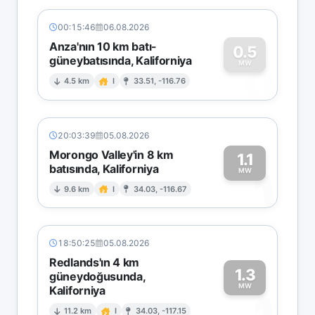
00:15:46
06.08.2026
Anza'nın 10 km batı-
0.5
güneybatısında, Kaliforniya
0
MW
4.5 km
I
33.51, -116.76
20:03:39
05.08.2026
Morongo Valley'in 8 km
1.1
batısında, Kaliforniya
1
MW
9.6 km
I
34.03, -116.67
18:50:25
05.08.2026
Redlands'ın 4 km
1.3
güneydoğusunda,
MW
Kaliforniya
11.2 km
I
34.03, -117.15