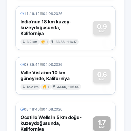
11:19:12
04.08.2026
Indio'nun 18 km kuzey-
0.9
kuzeydoğusunda,
MW
Kaliforniya
0
3.2 km
I
33.88, -116.17
08:35:41
04.08.2026
Valle Vista'nın 10 km
0.6
güneyinde, Kaliforniya
0
MW
12.2 km
I
33.66, -116.90
08:18:40
04.08.2026
Ocotillo Wells'in 5 km doğu-
1.7
kuzeydoğusunda,
MW
Kaliforniya