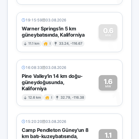
19:15:59
03.08.2026
Warner Springs'in 5 km
0.6
güneybatısında, Kaliforniya
0
MW
11.1 km
I
33.24, -116.67
16:08:33
03.08.2026
Pine Valley'in 14 km doğu-
1.6
güneydoğusunda,
MW
Kaliforniya
1
12.6 km
I
32.79, -116.38
15:20:20
03.08.2026
Camp Pendleton Güney'un 8
1.1
km batı-kuzeybatısında,