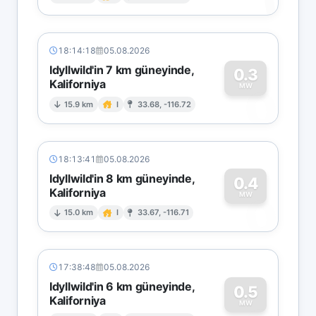
1
18:14:18
05.08.2026
Idyllwild'in 7 km güneyinde,
0.3
Kaliforniya
0
MW
15.9 km
I
33.68, -116.72
18:13:41
05.08.2026
Idyllwild'in 8 km güneyinde,
0.4
Kaliforniya
0
MW
15.0 km
I
33.67, -116.71
17:38:48
05.08.2026
Idyllwild'in 6 km güneyinde,
0.5
Kaliforniya
MW