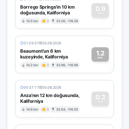
Borrego Springs'in 10 km
0.9
doğusunda, Kaliforniya
0
MW
10.5 km
I
33.26, -116.26
01:03:57
05.08.2026
Beaumont'un 6 km
1.2
kuzeyinde, Kaliforniya
1
MW
14.2 km
I
33.98, -116.98
00:37:17
05.08.2026
Anza'nın 12 km doğusunda,
0.3
Kaliforniya
0
MW
14.9 km
I
33.54, -116.55