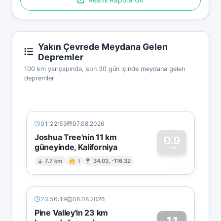
Yakın Çevrede Meydana Gelen
Depremler
100 km yarıçapında, son 30 gün içinde meydana gelen
depremler
01:22:59
07.08.2026
Joshua Tree'nin 11 km
0.9
güneyinde, Kaliforniya
0
MW
7.7 km
I
34.03, -116.32
23:56:19
06.08.2026
Pine Valley'in 23 km
1.1