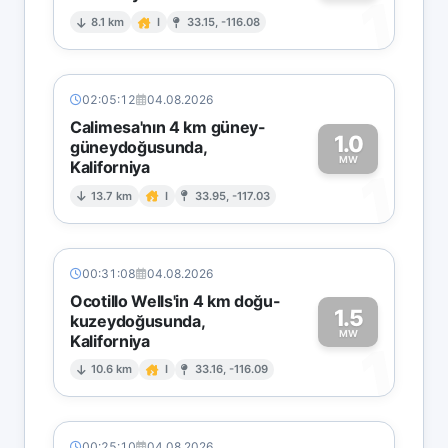
1
8.1 km
I
33.15, -116.08
02:05:12
04.08.2026
Calimesa'nın 4 km güney-
1.0
güneydoğusunda,
MW
Kaliforniya
1
13.7 km
I
33.95, -117.03
00:31:08
04.08.2026
Ocotillo Wells'in 4 km doğu-
1.5
kuzeydoğusunda,
MW
Kaliforniya
1
10.6 km
I
33.16, -116.09
00:25:10
04.08.2026