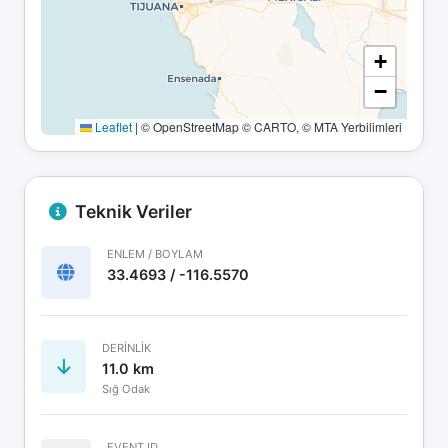
+
−
Leaflet
|
© OpenStreetMap © CARTO, © MTA Yerbilimleri
Teknik Veriler
ENLEM / BOYLAM
33.4693 / -116.5570
DERINLIK
11.0 km
Sığ Odak
EVENT ID