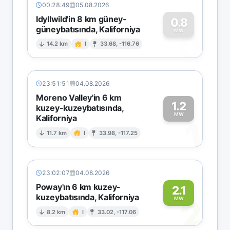
00:28:49
05.08.2026
Idyllwild'in 8 km güney-
0.8
güneybatısında, Kaliforniya
0
MW
14.2 km
I
33.68, -116.76
23:51:51
04.08.2026
Moreno Valley'in 6 km
1.2
kuzey-kuzeybatısında,
MW
Kaliforniya
1
11.7 km
I
33.98, -117.25
23:02:07
04.08.2026
Poway'ın 6 km kuzey-
2.1
kuzeybatısında, Kaliforniya
2
MW
8.2 km
I
33.02, -117.06