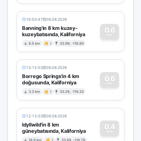
16:50:47
06.08.2026
Banning'in 8 km kuzey-
0.6
kuzeybatısında, Kaliforniya
0
MW
8.5 km
I
33.99, -116.90
13:15:53
06.08.2026
Borrego Springs'in 4 km
0.6
doğusunda, Kaliforniya
0
MW
3.3 km
I
33.26, -116.33
12:13:33
06.08.2026
Idyllwild'in 8 km
0.4
güneybatısında, Kaliforniya
MW
16.9 km
I
33.69, -116.78