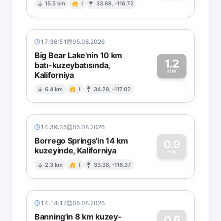
0
15.5 km
I
33.68, -116.72
17:36:51
05.08.2026
Big Bear Lake'nin 10 km
1.2
batı-kuzeybatısında,
MW
Kaliforniya
1
6.4 km
I
34.28, -117.02
14:39:35
05.08.2026
Borrego Springs'in 14 km
0.9
kuzeyinde, Kaliforniya
0
MW
2.3 km
I
33.38, -116.37
14:14:17
05.08.2026
Banning'in 8 km kuzey-
0.6