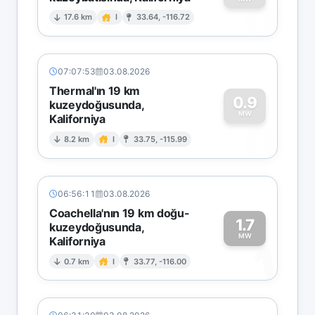
0
17.6 km
I
33.64, -116.72
07:07:53
03.08.2026
Thermal'ın 19 km
0.9
kuzeydoğusunda,
MW
Kaliforniya
0
8.2 km
I
33.75, -115.99
06:56:11
03.08.2026
Coachella'nın 19 km doğu-
1.7
kuzeydoğusunda,
MW
Kaliforniya
1
0.7 km
I
33.77, -116.00