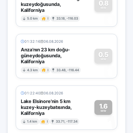
0.8
kuzeydoğusunda,
MW
Kaliforniya
0
5.0 km
I
33.18, -116.03
01:32:16
06.08.2026
Anza'nın 23 km doğu-
0.5
güneydoğusunda,
MW
Kaliforniya
0
4.3 km
I
33.48, -116.44
01:22:40
06.08.2026
Lake Elsinore'nin 5 km
1.6
kuzey-kuzeybatısında,
MW
Kaliforniya
1
1.4 km
I
33.71, -117.34