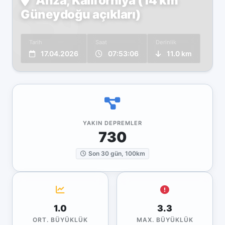
Anza, Kaliforniya (14 km
Güneydoğu açıkları)
Tarih
Saat
Derinlik
17.04.2026
07:53:06
11.0 km
YAKIN DEPREMLER
730
Son 30 gün, 100km
1.0
3.3
ORT. BÜYÜKLÜK
MAX. BÜYÜKLÜK