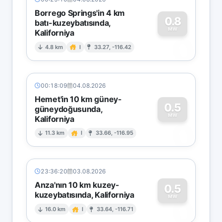
Borrego Springs'in 4 km
0.8
batı-kuzeybatısında,
MW
Kaliforniya
0
4.8 km
I
33.27, -116.42
00:18:09
04.08.2026
Hemet'in 10 km güney-
0.5
güneydoğusunda,
MW
Kaliforniya
0
11.3 km
I
33.66, -116.95
23:36:20
03.08.2026
Anza'nın 10 km kuzey-
0.5
kuzeybatısında, Kaliforniya
0
MW
16.0 km
I
33.64, -116.71