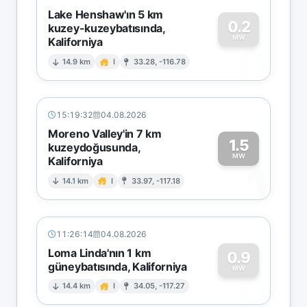
Lake Henshaw'ın 5 km
0.2
kuzey-kuzeybatısında,
MW
Kaliforniya
0
14.9 km
I
33.28, -116.78
15:19:32
04.08.2026
Moreno Valley'in 7 km
1.5
kuzeydoğusunda,
MW
Kaliforniya
1
14.1 km
I
33.97, -117.18
11:26:14
04.08.2026
Loma Linda'nın 1 km
0.9
güneybatısında, Kaliforniya
0
MW
14.4 km
I
34.05, -117.27