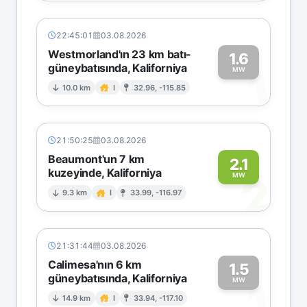
22:45:01
03.08.2026
Westmorland'ın 23 km batı-
1.6
güneybatısında, Kaliforniya
1
MW
10.0 km
I
32.96, -115.85
21:50:25
03.08.2026
Beaumont'un 7 km
2.1
kuzeyinde, Kaliforniya
2
MW
9.3 km
I
33.99, -116.97
21:31:44
03.08.2026
Calimesa'nın 6 km
1.5
güneybatısında, Kaliforniya
1
MW
14.9 km
I
33.94, -117.10