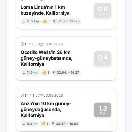
Loma Linda'nın 1 km
0.8
kuzeyinde, Kaliforniya
0
MW
16.3 km
I
34.06, -117.26
11:15:33
03.08.2026
Ocotillo Wells'in 26 km
0.4
güney-güneybatısında,
MW
Kaliforniya
0
11.5 km
I
32.94, -116.27
11:11:07
03.08.2026
Anza'nın 10 km güney-
1.3
güneydoğusunda,
MW
Kaliforniya
1
9.0 km
I
33.47, -116.64