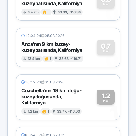
kuzeybatısında, Kaliforniya
0
MW
9.4 km
I
33.99, -116.90
12:04:24
05.08.2026
Anza'nın 9 km kuzey-
0.7
kuzeybatısında, Kaliforniya
0
MW
13.4 km
I
33.63, -116.71
10:12:23
05.08.2026
Coachella'nın 19 km doğu-
1.2
kuzeydoğusunda,
MW
Kaliforniya
1
1.2 km
I
33.77, -116.00
01:54:17
05.08.2026