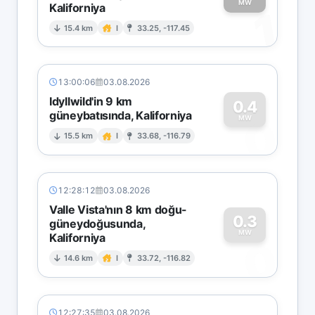
MW
Kaliforniya
1
15.4 km
I
33.25, -117.45
13:00:06
03.08.2026
Idyllwild'in 9 km
0.4
güneybatısında, Kaliforniya
0
MW
15.5 km
I
33.68, -116.79
12:28:12
03.08.2026
Valle Vista'nın 8 km doğu-
0.3
güneydoğusunda,
MW
Kaliforniya
0
14.6 km
I
33.72, -116.82
12:27:35
03.08.2026