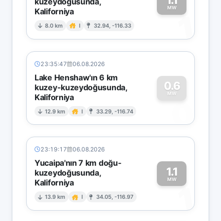
kuzeydoğusunda,
MW
Kaliforniya
1
8.0 km
I
32.94, -116.33
23:35:47
06.08.2026
Lake Henshaw'ın 6 km
0.6
kuzey-kuzeydoğusunda,
MW
Kaliforniya
0
12.9 km
I
33.29, -116.74
23:19:17
06.08.2026
Yucaipa'nın 7 km doğu-
1.1
kuzeydoğusunda,
MW
Kaliforniya
1
13.9 km
I
34.05, -116.97