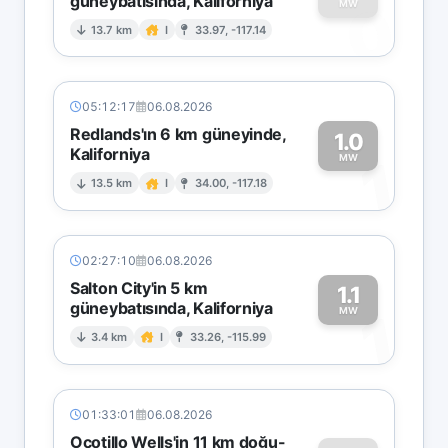
güneybatısında, Kaliforniya
0
MW
13.7 km
I
33.97, -117.14
05:12:17
06.08.2026
Redlands'ın 6 km güneyinde,
1.0
Kaliforniya
1
MW
13.5 km
I
34.00, -117.18
02:27:10
06.08.2026
Salton City'in 5 km
1.1
güneybatısında, Kaliforniya
1
MW
3.4 km
I
33.26, -115.99
01:33:01
06.08.2026
Ocotillo Wells'in 11 km doğu-