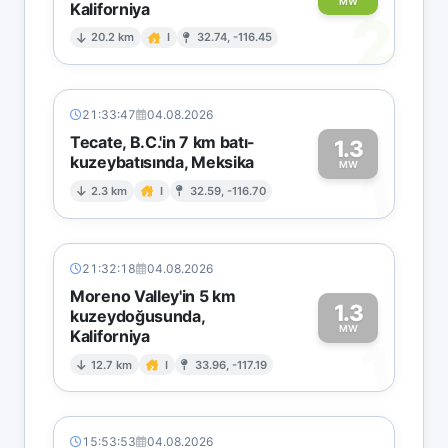
MW
Kaliforniya
2
20.2 km
I
32.74, -116.45
21:33:47
04.08.2026
Tecate, B.C.'in 7 km batı-
1.3
kuzeybatısında, Meksika
1
MW
2.3 km
I
32.59, -116.70
21:32:18
04.08.2026
Moreno Valley'in 5 km
1.3
kuzeydoğusunda,
MW
Kaliforniya
1
12.7 km
I
33.96, -117.19
15:53:53
04.08.2026