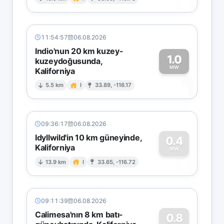
0
11:54:57
06.08.2026
Indio'nun 20 km kuzey-
1.0
kuzeydoğusunda,
MW
Kaliforniya
1
5.5 km
I
33.89, -116.17
09:36:17
06.08.2026
Idyllwild'in 10 km güneyinde,
0.4
Kaliforniya
0
MW
13.9 km
I
33.65, -116.72
09:11:39
06.08.2026
Calimesa'nın 8 km batı-
0.8