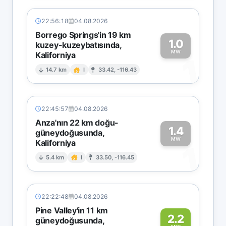
22:56:18
04.08.2026
Borrego Springs'in 19 km
1.0
kuzey-kuzeybatısında,
MW
Kaliforniya
1
14.7 km
I
33.42, -116.43
22:45:57
04.08.2026
Anza'nın 22 km doğu-
1.4
güneydoğusunda,
MW
Kaliforniya
1
5.4 km
I
33.50, -116.45
22:22:48
04.08.2026
Pine Valley'in 11 km
2.2
güneydoğusunda,