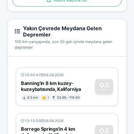
Yakın Çevrede Meydana Gelen
Depremler
100 km yarıçapında, son 30 gün içinde meydana gelen
depremler
16:50:47
06.08.2026
Banning'in 8 km kuzey-
0.6
kuzeybatısında, Kaliforniya
0
MW
8.5 km
I
33.99, -116.90
13:15:53
06.08.2026
Borrego Springs'in 4 km
0.6