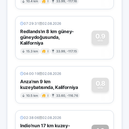
0
10.4 km
I
33.99, -117.16
07:29:31
02.08.2026
Redlands'ın 8 km güney-
0.9
güneydoğusunda,
MW
Kaliforniya
0
15.3 km
I
33.99, -117.15
04:00:19
02.08.2026
Anza'nın 9 km
0.8
kuzeybatısında, Kaliforniya
0
MW
10.5 km
I
33.60, -116.76
02:38:06
02.08.2026
Indio'nun 17 km kuzey-