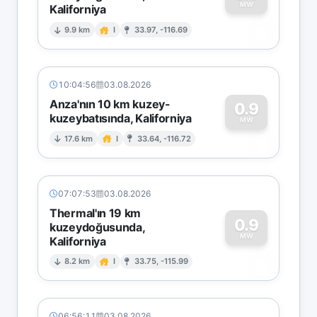
MW
Kaliforniya
0
9.9 km
I
33.97, -116.69
10:04:56
03.08.2026
Anza'nın 10 km kuzey-
0.9
kuzeybatısında, Kaliforniya
0
MW
17.6 km
I
33.64, -116.72
07:07:53
03.08.2026
Thermal'ın 19 km
0.9
kuzeydoğusunda,
MW
Kaliforniya
0
8.2 km
I
33.75, -115.99
06:56:11
03.08.2026