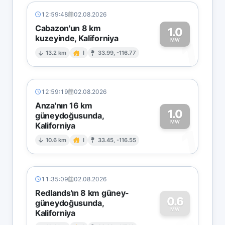
12:59:48
02.08.2026
Cabazon'un 8 km
1.0
kuzeyinde, Kaliforniya
1
MW
13.2 km
I
33.99, -116.77
12:59:19
02.08.2026
Anza'nın 16 km
1.0
güneydoğusunda,
MW
Kaliforniya
1
10.6 km
I
33.45, -116.55
11:35:09
02.08.2026
Redlands'ın 8 km güney-
0.6
güneydoğusunda,
MW
Kaliforniya