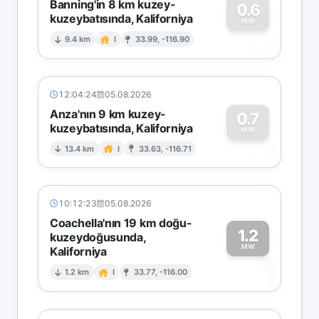
Banning'in 8 km kuzey-
0.6
kuzeybatısında, Kaliforniya
0
MW
9.4 km
I
33.99, -116.90
12:04:24
05.08.2026
Anza'nın 9 km kuzey-
0.7
kuzeybatısında, Kaliforniya
0
MW
13.4 km
I
33.63, -116.71
10:12:23
05.08.2026
Coachella'nın 19 km doğu-
1.2
kuzeydoğusunda,
MW
Kaliforniya
1
1.2 km
I
33.77, -116.00