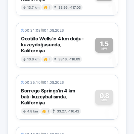
1
13.7 km
I
33.95, -117.03
00:31:08
04.08.2026
Ocotillo Wells'in 4 km doğu-
1.5
kuzeydoğusunda,
MW
Kaliforniya
1
10.6 km
I
33.16, -116.09
00:25:10
04.08.2026
Borrego Springs'in 4 km
0.8
batı-kuzeybatısında,
MW
Kaliforniya
0
4.8 km
I
33.27, -116.42