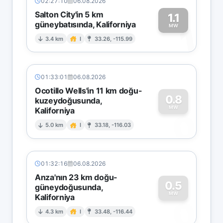
02:27:10
06.08.2026
Salton City'in 5 km
1.1
güneybatısında, Kaliforniya
1
MW
3.4 km
I
33.26, -115.99
01:33:01
06.08.2026
Ocotillo Wells'in 11 km doğu-
0.8
kuzeydoğusunda,
MW
Kaliforniya
0
5.0 km
I
33.18, -116.03
01:32:16
06.08.2026
Anza'nın 23 km doğu-
0.5
güneydoğusunda,
MW
Kaliforniya
0
4.3 km
I
33.48, -116.44