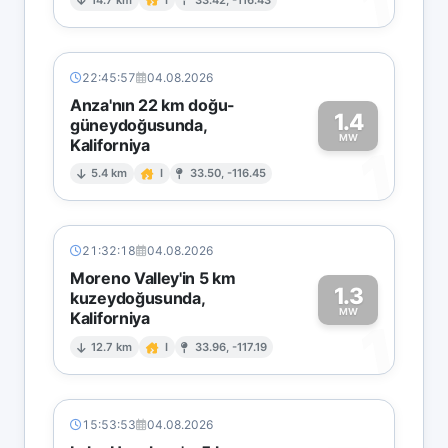
1
22:45:57
04.08.2026
Anza'nın 22 km doğu-
1.4
güneydoğusunda,
MW
Kaliforniya
1
5.4 km
I
33.50, -116.45
21:32:18
04.08.2026
Moreno Valley'in 5 km
1.3
kuzeydoğusunda,
MW
Kaliforniya
1
12.7 km
I
33.96, -117.19
15:53:53
04.08.2026