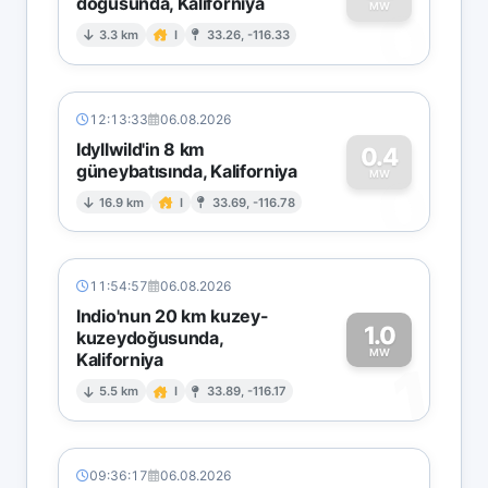
doğusunda, Kaliforniya
0
MW
3.3 km
I
33.26, -116.33
12:13:33
06.08.2026
Idyllwild'in 8 km
0.4
güneybatısında, Kaliforniya
0
MW
16.9 km
I
33.69, -116.78
11:54:57
06.08.2026
Indio'nun 20 km kuzey-
1.0
kuzeydoğusunda,
MW
Kaliforniya
1
5.5 km
I
33.89, -116.17
09:36:17
06.08.2026