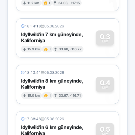
1
11.2 km
I
34.03, -117.15
18:14:18
05.08.2026
Idyllwild'in 7 km güneyinde,
0.3
Kaliforniya
0
MW
15.9 km
I
33.68, -116.72
18:13:41
05.08.2026
Idyllwild'in 8 km güneyinde,
0.4
Kaliforniya
0
MW
15.0 km
I
33.67, -116.71
17:38:48
05.08.2026
Idyllwild'in 6 km güneyinde,
0.5
Kaliforniya
MW