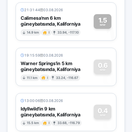
21:31:44
03.08.2026
Calimesa'nın 6 km
1.5
güneybatısında, Kaliforniya
1
MW
14.9 km
I
33.94, -117.10
19:15:59
03.08.2026
Warner Springs'in 5 km
0.6
güneybatısında, Kaliforniya
0
MW
11.1 km
I
33.24, -116.67
13:00:06
03.08.2026
Idyllwild'in 9 km
0.4
güneybatısında, Kaliforniya
0
MW
15.5 km
I
33.68, -116.79