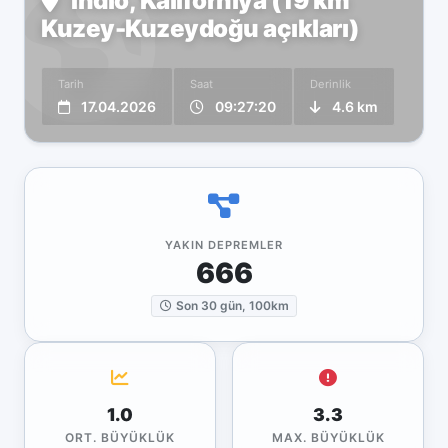
Indio, Kaliforniya (19 km
Kuzey-Kuzeydoğu açıkları)
Tarih
Saat
Derinlik
17.04.2026
09:27:20
4.6 km
YAKIN DEPREMLER
666
Son 30 gün, 100km
1.0
3.3
ORT. BÜYÜKLÜK
MAX. BÜYÜKLÜK