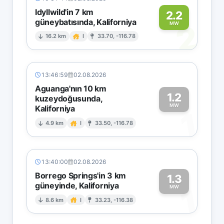
Idyllwild'in 7 km
2.2
güneybatısında, Kaliforniya
2
MW
16.2 km
I
33.70, -116.78
13:46:59
02.08.2026
Aguanga'nın 10 km
1.2
kuzeydoğusunda,
MW
Kaliforniya
1
4.9 km
I
33.50, -116.78
13:40:00
02.08.2026
Borrego Springs'in 3 km
1.3
güneyinde, Kaliforniya
1
MW
8.6 km
I
33.23, -116.38