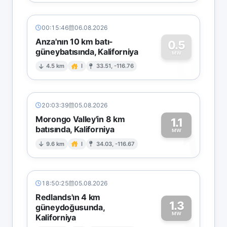
00:15:46
06.08.2026
Anza'nın 10 km batı-
0.5
güneybatısında, Kaliforniya
0
MW
4.5 km
I
33.51, -116.76
20:03:39
05.08.2026
Morongo Valley'in 8 km
1.1
batısında, Kaliforniya
1
MW
9.6 km
I
34.03, -116.67
18:50:25
05.08.2026
Redlands'ın 4 km
1.3
güneydoğusunda,
MW
Kaliforniya