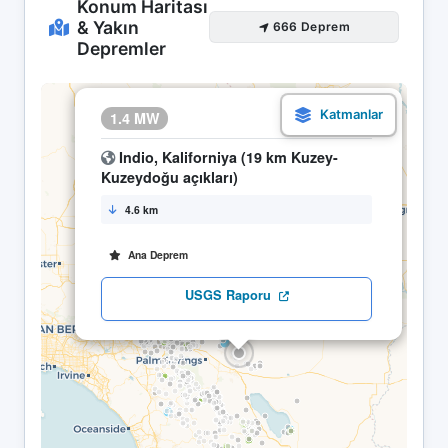
Konum Haritası
& Yakın
666 Deprem
Depremler
×
1.4 MW
17.04 09:27
Indio, Kaliforniya (19 km Kuzey-
Kuzeydoğu açıkları)
4.6 km
Ana Deprem
USGS Raporu