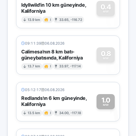
Idyllwild'in 10 km güneyinde,
0.4
Kaliforniya
0
MW
13.9 km
I
33.65, -116.72
09:11:39
06.08.2026
Calimesa'nın 8 km batı-
0.8
güneybatısında, Kaliforniya
0
MW
13.7 km
I
33.97, -117.14
05:12:17
06.08.2026
Redlands'ın 6 km güneyinde,
1.0
Kaliforniya
1
MW
13.5 km
I
34.00, -117.18