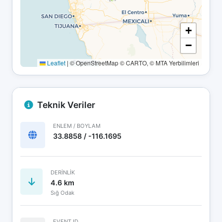
+
−
Leaflet
|
© OpenStreetMap © CARTO, © MTA Yerbilimleri
Teknik Veriler
ENLEM / BOYLAM
33.8858 / -116.1695
DERINLIK
4.6 km
Sığ Odak
EVENT ID