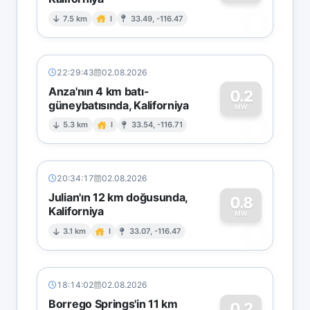
0
7.5 km
I
33.49, -116.47
22:29:43
02.08.2026
Anza'nın 4 km batı-
0.2
güneybatısında, Kaliforniya
0
MW
5.3 km
I
33.54, -116.71
20:34:17
02.08.2026
Julian'ın 12 km doğusunda,
0.8
Kaliforniya
0
MW
3.1 km
I
33.07, -116.47
18:14:02
02.08.2026
Borrego Springs'in 11 km
0.2