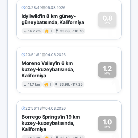
00:28:49
05.08.2026
Idyllwild'in 8 km güney-
0.8
güneybatısında, Kaliforniya
0
MW
14.2 km
I
33.68, -116.76
23:51:51
04.08.2026
Moreno Valley'in 6 km
1.2
kuzey-kuzeybatısında,
MW
Kaliforniya
1
11.7 km
I
33.98, -117.25
22:56:18
04.08.2026
Borrego Springs'in 19 km
1.0
kuzey-kuzeybatısında,
MW
Kaliforniya
14.7 km
I
33.42, -116.43