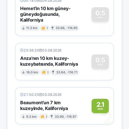
00:18:09
04.08.2026
Hemet'in 10 km güney-
0.5
güneydoğusunda,
MW
Kaliforniya
0
11.3 km
I
33.66, -116.95
23:36:20
03.08.2026
Anza'nın 10 km kuzey-
0.5
kuzeybatısında, Kaliforniya
0
MW
16.0 km
I
33.64, -116.71
21:50:25
03.08.2026
Beaumont'un 7 km
2.1
kuzeyinde, Kaliforniya
2
MW
9.3 km
I
33.99, -116.97