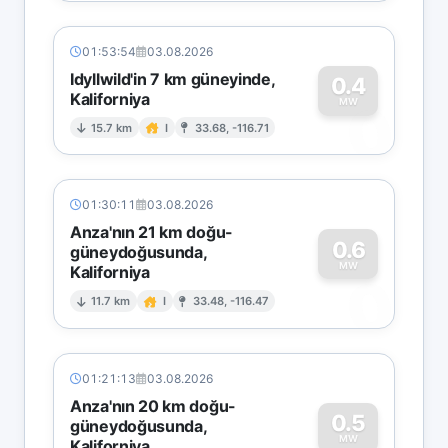
01:53:54
03.08.2026
Idyllwild'in 7 km güneyinde,
0.4
Kaliforniya
0
MW
15.7 km
I
33.68, -116.71
01:30:11
03.08.2026
Anza'nın 21 km doğu-
0.6
güneydoğusunda,
MW
Kaliforniya
0
11.7 km
I
33.48, -116.47
01:21:13
03.08.2026
Anza'nın 20 km doğu-
0.5
güneydoğusunda,
MW
Kaliforniya