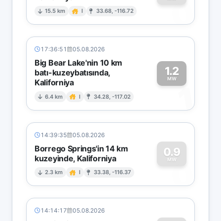
0
15.5 km
I
33.68, -116.72
17:36:51
05.08.2026
Big Bear Lake'nin 10 km
1.2
batı-kuzeybatısında,
MW
Kaliforniya
1
6.4 km
I
34.28, -117.02
14:39:35
05.08.2026
Borrego Springs'in 14 km
0.9
kuzeyinde, Kaliforniya
0
MW
2.3 km
I
33.38, -116.37
14:14:17
05.08.2026