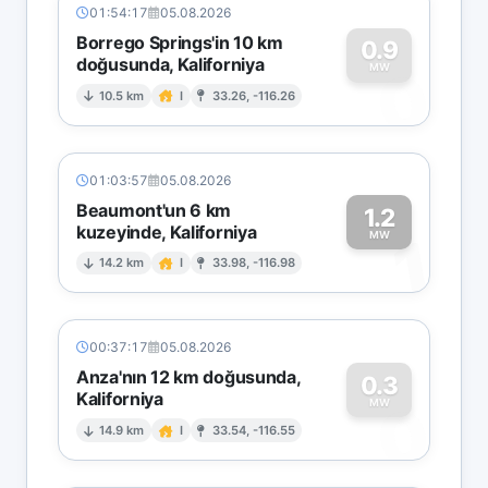
01:54:17
05.08.2026
Borrego Springs'in 10 km
0.9
doğusunda, Kaliforniya
0
MW
10.5 km
I
33.26, -116.26
01:03:57
05.08.2026
Beaumont'un 6 km
1.2
kuzeyinde, Kaliforniya
1
MW
14.2 km
I
33.98, -116.98
00:37:17
05.08.2026
Anza'nın 12 km doğusunda,
0.3
Kaliforniya
0
MW
14.9 km
I
33.54, -116.55