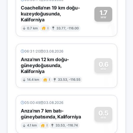
Coachella'nın 19 km doğu-
1.7
kuzeydoğusunda,
MW
Kaliforniya
1
0.7 km
I
33.77, -116.00
06:31:20
03.08.2026
Anza'nın 12 km doğu-
0.6
güneydoğusunda,
MW
Kaliforniya
0
14.4 km
I
33.53, -116.55
05:00:49
03.08.2026
Anza'nın 7 km batı-
0.5
güneybatısında, Kaliforniya
0
MW
4.1 km
I
33.53, -116.74