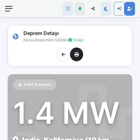
İnternet
bağlantınız
koptu!
Çevrimdışı
Deprem Detayı
moddasınız.
Dünya Depremleri (USGS)
•
Onaylı
Hafif Åiddette
1.4 MW