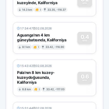
kuzeyinde, Kaliforniya
0
MW
14.3 km
I
33.35, -116.37
17:34:47
02.08.2026
Aguanga'nın 4 km
0.4
güneybatısında, Kaliforniya
0
MW
8.1 km
I
33.42, -116.90
15:43:42
02.08.2026
Pala'nın 8 km kuzey-
0.6
kuzeydoğusunda,
MW
Kaliforniya
0
8.8 km
I
33.42, -117.03
15:31:44
02.08.2026