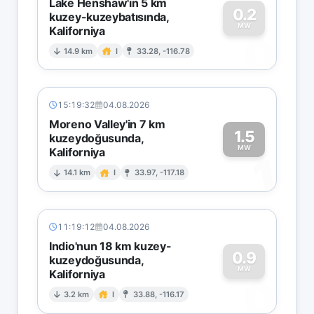
Lake Henshaw'ın 5 km
0.2
kuzey-kuzeybatısında,
MW
Kaliforniya
0
14.9 km
I
33.28, -116.78
15:19:32
04.08.2026
Moreno Valley'in 7 km
1.5
kuzeydoğusunda,
MW
Kaliforniya
1
14.1 km
I
33.97, -117.18
11:19:12
04.08.2026
Indio'nun 18 km kuzey-
0.9
kuzeydoğusunda,
MW
Kaliforniya
0
3.2 km
I
33.88, -116.17