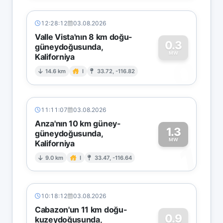
12:28:12
03.08.2026
Valle Vista'nın 8 km doğu-
0.3
güneydoğusunda,
MW
Kaliforniya
0
14.6 km
I
33.72, -116.82
11:11:07
03.08.2026
Anza'nın 10 km güney-
1.3
güneydoğusunda,
MW
Kaliforniya
1
9.0 km
I
33.47, -116.64
10:18:12
03.08.2026
Cabazon'un 11 km doğu-
0.9
kuzeydoğusunda,