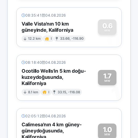
08:35:41
04.08.2026
Valle Vista'nın 10 km
0.6
güneyinde, Kaliforniya
0
MW
12.2 km
I
33.66, -116.90
08:18:40
04.08.2026
Ocotillo Wells'in 5 km doğu-
1.7
kuzeydoğusunda,
MW
Kaliforniya
1
8.1 km
I
33.15, -116.08
02:05:12
04.08.2026
Calimesa'nın 4 km güney-
1.0
güneydoğusunda,
MW
Kaliforniya