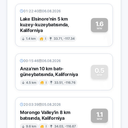
01:22:40
06.08.2026
Lake Elsinore'nin 5 km
1.6
kuzey-kuzeybatısında,
MW
Kaliforniya
1
1.4 km
I
33.71, -117.34
00:15:46
06.08.2026
Anza'nın 10 km batı-
0.5
güneybatısında, Kaliforniya
0
MW
4.5 km
I
33.51, -116.76
20:03:39
05.08.2026
Morongo Valley'in 8 km
1.1
batısında, Kaliforniya
MW
9.6 km
I
34.03, -116.67