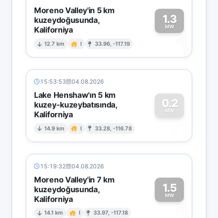
Moreno Valley'in 5 km
1.3
kuzeydoğusunda,
MW
Kaliforniya
1
12.7 km
I
33.96, -117.19
15:53:53
04.08.2026
Lake Henshaw'ın 5 km
0.2
kuzey-kuzeybatısında,
MW
Kaliforniya
0
14.9 km
I
33.28, -116.78
15:19:32
04.08.2026
Moreno Valley'in 7 km
1.5
kuzeydoğusunda,
MW
Kaliforniya
1
14.1 km
I
33.97, -117.18