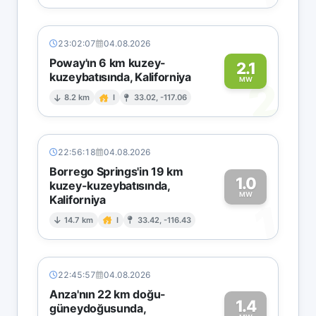
23:02:07
04.08.2026
Poway'ın 6 km kuzey-
2.1
kuzeybatısında, Kaliforniya
2
MW
8.2 km
I
33.02, -117.06
22:56:18
04.08.2026
Borrego Springs'in 19 km
1.0
kuzey-kuzeybatısında,
MW
Kaliforniya
1
14.7 km
I
33.42, -116.43
22:45:57
04.08.2026
Anza'nın 22 km doğu-
1.4
güneydoğusunda,