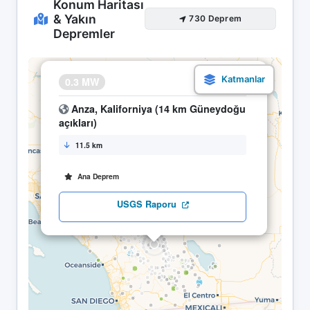
Konum Haritası
& Yakın
730 Deprem
Depremler
×
0.3 MW
20.04 09:36
Anza, Kaliforniya (14 km Güneydoğu
açıkları)
11.5 km
Ana Deprem
USGS Raporu