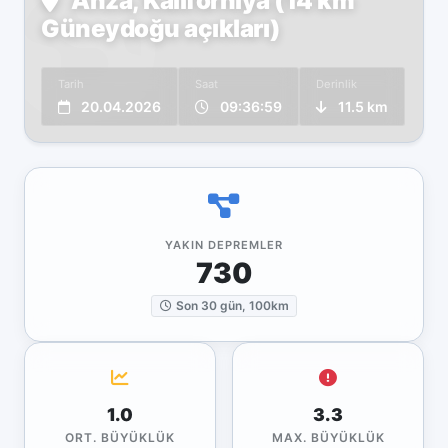
Anza, Kaliforniya (14 km
Güneydoğu açıkları)
Tarih
Saat
Derinlik
20.04.2026
09:36:59
11.5 km
YAKIN DEPREMLER
730
Son 30 gün, 100km
1.0
3.3
ORT. BÜYÜKLÜK
MAX. BÜYÜKLÜK