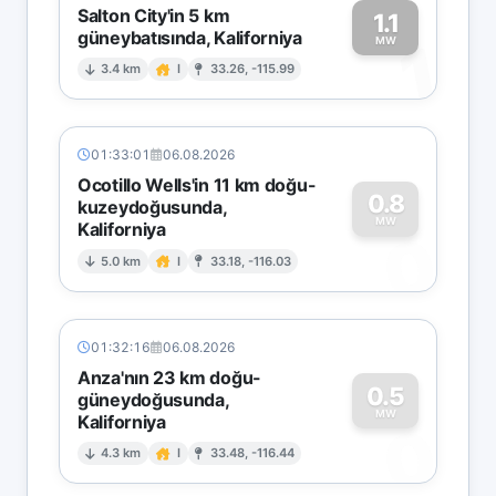
Salton City'in 5 km
1.1
güneybatısında, Kaliforniya
1
MW
3.4 km
I
33.26, -115.99
01:33:01
06.08.2026
Ocotillo Wells'in 11 km doğu-
0.8
kuzeydoğusunda,
MW
Kaliforniya
0
5.0 km
I
33.18, -116.03
01:32:16
06.08.2026
Anza'nın 23 km doğu-
0.5
güneydoğusunda,
MW
Kaliforniya
0
4.3 km
I
33.48, -116.44