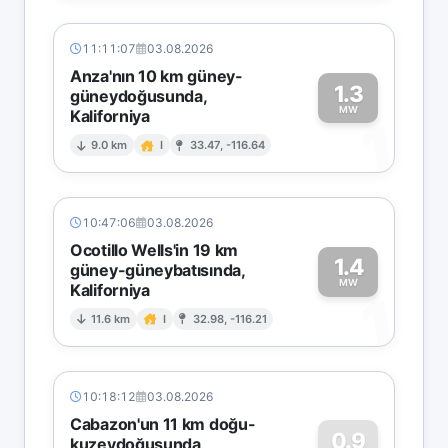
11:11:07
03.08.2026
Anza'nın 10 km güney-
1.3
güneydoğusunda,
MW
Kaliforniya
1
9.0 km
I
33.47, -116.64
10:47:06
03.08.2026
Ocotillo Wells'in 19 km
1.4
güney-güneybatısında,
MW
Kaliforniya
1
11.6 km
I
32.98, -116.21
10:18:12
03.08.2026
Cabazon'un 11 km doğu-
0.9
kuzeydoğusunda,