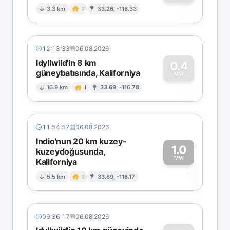
0
3.3 km
I
33.26, -116.33
12:13:33
06.08.2026
Idyllwild'in 8 km
0.4
güneybatısında, Kaliforniya
0
MW
16.9 km
I
33.69, -116.78
11:54:57
06.08.2026
Indio'nun 20 km kuzey-
1.0
kuzeydoğusunda,
MW
Kaliforniya
1
5.5 km
I
33.89, -116.17
09:36:17
06.08.2026