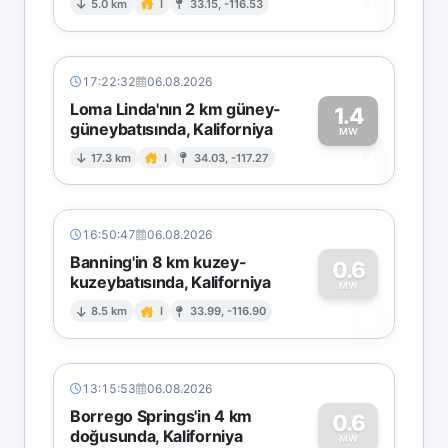
1
5.0 km
I
33.15, -116.53
17:22:32
06.08.2026
Loma Linda'nın 2 km güney-
1.4
güneybatısında, Kaliforniya
1
MW
17.3 km
I
34.03, -117.27
16:50:47
06.08.2026
Banning'in 8 km kuzey-
0.6
kuzeybatısında, Kaliforniya
0
MW
8.5 km
I
33.99, -116.90
13:15:53
06.08.2026
Borrego Springs'in 4 km
0.6
doğusunda, Kaliforniya
MW