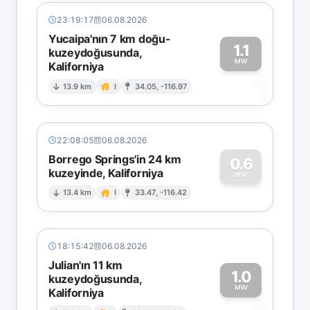
23:19:17
06.08.2026
Yucaipa'nın 7 km doğu-
1.1
kuzeydoğusunda,
MW
Kaliforniya
1
13.9 km
I
34.05, -116.97
22:08:05
06.08.2026
Borrego Springs'in 24 km
0.6
kuzeyinde, Kaliforniya
0
MW
13.4 km
I
33.47, -116.42
18:15:42
06.08.2026
Julian'ın 11 km
1.0
kuzeydoğusunda,
MW
Kaliforniya