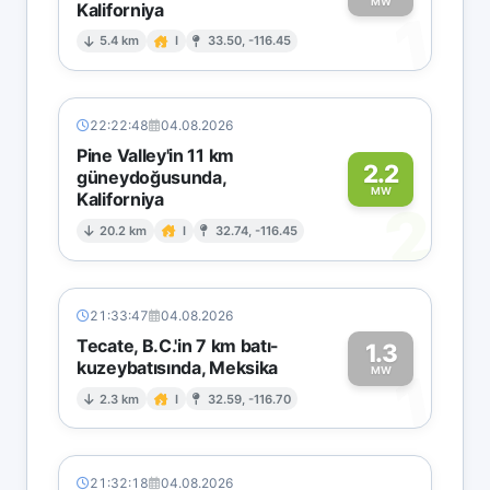
MW
Kaliforniya
1
5.4 km
I
33.50, -116.45
22:22:48
04.08.2026
Pine Valley'in 11 km
2.2
güneydoğusunda,
MW
Kaliforniya
2
20.2 km
I
32.74, -116.45
21:33:47
04.08.2026
Tecate, B.C.'in 7 km batı-
1.3
kuzeybatısında, Meksika
1
MW
2.3 km
I
32.59, -116.70
21:32:18
04.08.2026