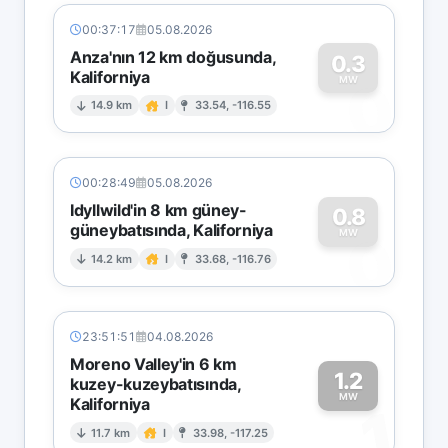
00:37:17
05.08.2026
Anza'nın 12 km doğusunda,
0.3
Kaliforniya
0
MW
14.9 km
I
33.54, -116.55
00:28:49
05.08.2026
Idyllwild'in 8 km güney-
0.8
güneybatısında, Kaliforniya
0
MW
14.2 km
I
33.68, -116.76
23:51:51
04.08.2026
Moreno Valley'in 6 km
1.2
kuzey-kuzeybatısında,
MW
Kaliforniya
1
11.7 km
I
33.98, -117.25