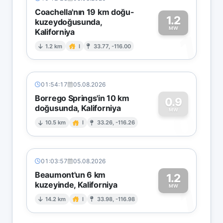
Coachella'nın 19 km doğu-
1.2
kuzeydoğusunda,
MW
Kaliforniya
1
1.2 km
I
33.77, -116.00
01:54:17
05.08.2026
Borrego Springs'in 10 km
0.9
doğusunda, Kaliforniya
0
MW
10.5 km
I
33.26, -116.26
01:03:57
05.08.2026
Beaumont'un 6 km
1.2
kuzeyinde, Kaliforniya
1
MW
14.2 km
I
33.98, -116.98