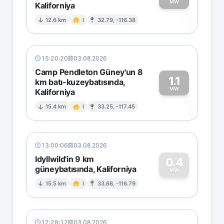
MW
Kaliforniya
1
12.6 km
I
32.79, -116.38
15:20:20
03.08.2026
Camp Pendleton Güney'un 8
1.1
km batı-kuzeybatısında,
MW
Kaliforniya
1
15.4 km
I
33.25, -117.45
13:00:06
03.08.2026
Idyllwild'in 9 km
0.4
güneybatısında, Kaliforniya
0
MW
15.5 km
I
33.68, -116.79
12:28:12
03.08.2026