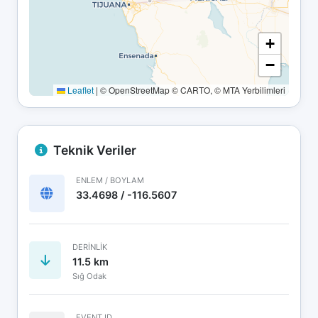
+
−
Leaflet
|
© OpenStreetMap © CARTO, © MTA Yerbilimleri
Teknik Veriler
ENLEM / BOYLAM
33.4698 / -116.5607
DERINLIK
11.5 km
Sığ Odak
EVENT ID