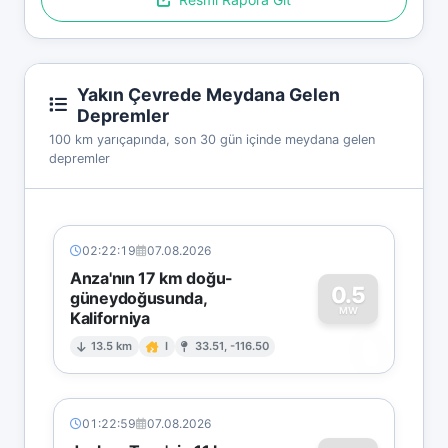
Yakın Çevrede Meydana Gelen
Depremler
100 km yarıçapında, son 30 gün içinde meydana gelen
depremler
02:22:19
07.08.2026
Anza'nın 17 km doğu-
0.5
güneydoğusunda,
MW
Kaliforniya
0
13.5 km
I
33.51, -116.50
01:22:59
07.08.2026