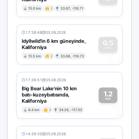
0
MW
15.0 km
I
33.67, -116.71
17:38:48
05.08.2026
Idyllwild'in 6 km güneyinde,
0.5
Kaliforniya
0
MW
15.5 km
I
33.68, -116.72
17:36:51
05.08.2026
Big Bear Lake'nin 10 km
1.2
batı-kuzeybatısında,
MW
Kaliforniya
1
6.4 km
I
34.28, -117.02
14:39:35
05.08.2026