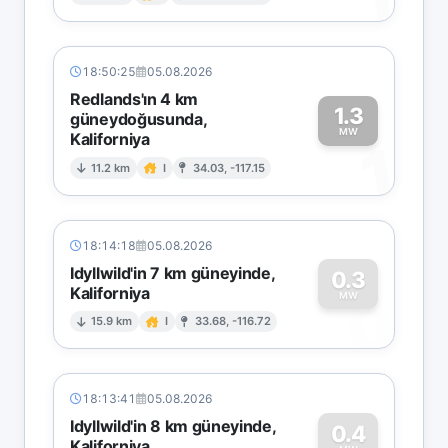
1
18:50:25
05.08.2026
Redlands'ın 4 km
1.3
güneydoğusunda,
MW
Kaliforniya
1
11.2 km
I
34.03, -117.15
18:14:18
05.08.2026
Idyllwild'in 7 km güneyinde,
0.3
Kaliforniya
0
MW
15.9 km
I
33.68, -116.72
18:13:41
05.08.2026
Idyllwild'in 8 km güneyinde,
0.4
Kaliforniya