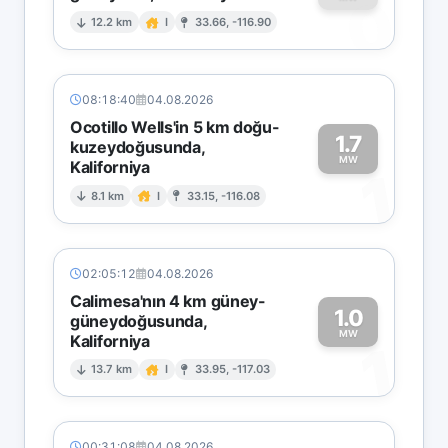
0
12.2 km
I
33.66, -116.90
08:18:40
04.08.2026
Ocotillo Wells'in 5 km doğu-
1.7
kuzeydoğusunda,
MW
Kaliforniya
1
8.1 km
I
33.15, -116.08
02:05:12
04.08.2026
Calimesa'nın 4 km güney-
1.0
güneydoğusunda,
MW
Kaliforniya
1
13.7 km
I
33.95, -117.03
00:31:08
04.08.2026