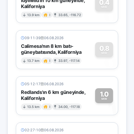
Idyllwild'in 10 km güneyinde,
0.4
Kaliforniya
0
MW
13.9 km
I
33.65, -116.72
09:11:39
06.08.2026
Calimesa'nın 8 km batı-
0.8
güneybatısında, Kaliforniya
0
MW
13.7 km
I
33.97, -117.14
05:12:17
06.08.2026
Redlands'ın 6 km güneyinde,
1.0
Kaliforniya
1
MW
13.5 km
I
34.00, -117.18
02:27:10
06.08.2026