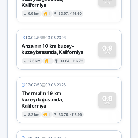
MW
Kaliforniya
0
9.9 km
I
33.97, -116.69
10:04:56
03.08.2026
Anza'nın 10 km kuzey-
0.9
kuzeybatısında, Kaliforniya
0
MW
17.6 km
I
33.64, -116.72
07:07:53
03.08.2026
Thermal'ın 19 km
0.9
kuzeydoğusunda,
MW
Kaliforniya
0
8.2 km
I
33.75, -115.99