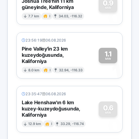
Joshua Tree'nin 11 km
0.9
güneyinde, Kaliforniya
0
MW
7.7 km
I
34.03, -116.32
23:56:19
06.08.2026
Pine Valley'in 23 km
1.1
kuzeydoğusunda,
MW
Kaliforniya
1
8.0 km
I
32.94, -116.33
23:35:47
06.08.2026
Lake Henshaw'ın 6 km
0.6
kuzey-kuzeydoğusunda,
MW
Kaliforniya
0
12.9 km
I
33.29, -116.74