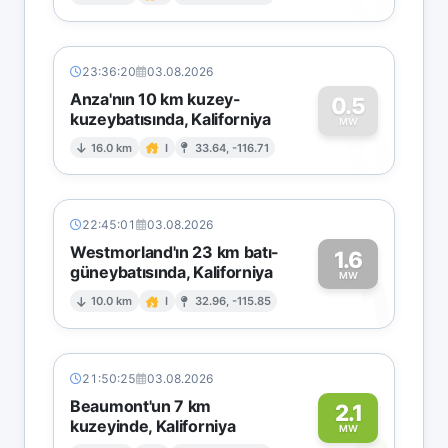
0
23:36:20
03.08.2026
Anza'nın 10 km kuzey-
0.5
kuzeybatısında, Kaliforniya
0
MW
16.0 km
I
33.64, -116.71
22:45:01
03.08.2026
Westmorland'ın 23 km batı-
1.6
güneybatısında, Kaliforniya
1
MW
10.0 km
I
32.96, -115.85
21:50:25
03.08.2026
Beaumont'un 7 km
2.1
kuzeyinde, Kaliforniya
MW