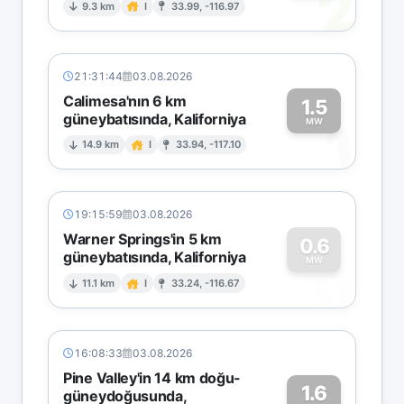
2
9.3 km
I
33.99, -116.97
21:31:44
03.08.2026
Calimesa'nın 6 km
1.5
güneybatısında, Kaliforniya
1
MW
14.9 km
I
33.94, -117.10
19:15:59
03.08.2026
Warner Springs'in 5 km
0.6
güneybatısında, Kaliforniya
0
MW
11.1 km
I
33.24, -116.67
16:08:33
03.08.2026
Pine Valley'in 14 km doğu-
1.6
güneydoğusunda,