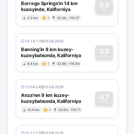
Borrego Springs'in 14 km
0.9
kuzeyinde, Kaliforniya
0
MW
2.3 km
I
33.38, -116.37
14:14:17
05.08.2026
Banning'in 8 km kuzey-
0.6
kuzeybatısında, Kaliforniya
0
MW
9.4 km
I
33.99, -116.90
12:04:24
05.08.2026
Anza'nın 9 km kuzey-
0.7
kuzeybatısında, Kaliforniya
0
MW
13.4 km
I
33.63, -116.71
10:12:23
05.08.2026