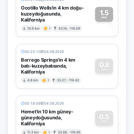
Ocotillo Wells'in 4 km doğu-
1.5
kuzeydoğusunda,
MW
Kaliforniya
1
10.6 km
I
33.16, -116.09
00:25:10
04.08.2026
Borrego Springs'in 4 km
0.8
batı-kuzeybatısında,
MW
Kaliforniya
0
4.8 km
I
33.27, -116.42
00:18:09
04.08.2026
Hemet'in 10 km güney-
0.5
güneydoğusunda,
MW
Kaliforniya
11.3 km
I
33.66, -116.95