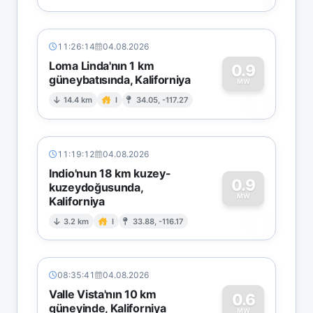
11:26:14
04.08.2026
Loma Linda'nın 1 km
0.9
güneybatısında, Kaliforniya
0
MW
14.4 km
I
34.05, -117.27
11:19:12
04.08.2026
Indio'nun 18 km kuzey-
0.9
kuzeydoğusunda,
MW
Kaliforniya
0
3.2 km
I
33.88, -116.17
08:35:41
04.08.2026
Valle Vista'nın 10 km
0.6
güneyinde, Kaliforniya
MW