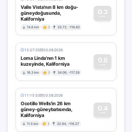
Valle Vista'nın 8 km doğu-
0.3
güneydoğusunda,
MW
Kaliforniya
0
14.6 km
I
33.72, -116.82
12:27:35
03.08.2026
Loma Linda'nın 1 km
0.8
kuzeyinde, Kaliforniya
0
MW
16.3 km
I
34.06, -117.26
11:15:33
03.08.2026
Ocotillo Wells'in 26 km
0.4
güney-güneybatısında,
MW
Kaliforniya
0
11.5 km
I
32.94, -116.27