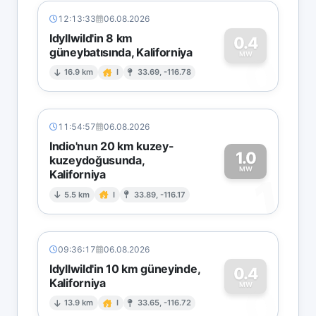
12:13:33
06.08.2026
Idyllwild'in 8 km
0.4
güneybatısında, Kaliforniya
0
MW
16.9 km
I
33.69, -116.78
11:54:57
06.08.2026
Indio'nun 20 km kuzey-
1.0
kuzeydoğusunda,
MW
Kaliforniya
1
5.5 km
I
33.89, -116.17
09:36:17
06.08.2026
Idyllwild'in 10 km güneyinde,
0.4
Kaliforniya
0
MW
13.9 km
I
33.65, -116.72