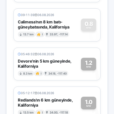
09:11:39
06.08.2026
Calimesa'nın 8 km batı-
0.8
güneybatısında, Kaliforniya
0
MW
13.7 km
I
33.97, -117.14
05:46:32
06.08.2026
Devore'nin 5 km güneyinde,
1.2
Kaliforniya
1
MW
8.3 km
I
34.18, -117.40
05:12:17
06.08.2026
Redlands'ın 6 km güneyinde,
1.0
Kaliforniya
MW
13.5 km
I
34.00, -117.18