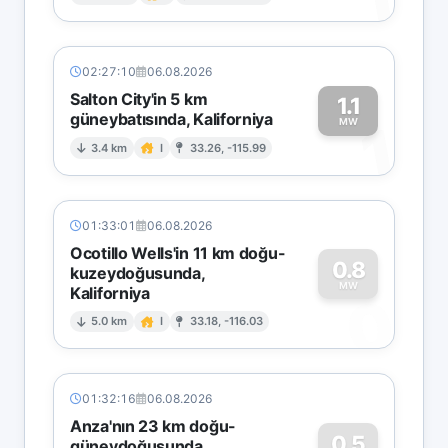
1
02:27:10
06.08.2026
Salton City'in 5 km
1.1
güneybatısında, Kaliforniya
1
MW
3.4 km
I
33.26, -115.99
01:33:01
06.08.2026
Ocotillo Wells'in 11 km doğu-
0.8
kuzeydoğusunda,
MW
Kaliforniya
0
5.0 km
I
33.18, -116.03
01:32:16
06.08.2026
Anza'nın 23 km doğu-
0.5
güneydoğusunda,