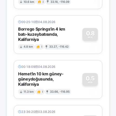
1
10.6 km
I
33.16, -116.09
00:25:10
04.08.2026
Borrego Springs'in 4 km
0.8
batı-kuzeybatısında,
MW
Kaliforniya
0
4.8 km
I
33.27, -116.42
00:18:09
04.08.2026
Hemet'in 10 km güney-
0.5
güneydoğusunda,
MW
Kaliforniya
0
11.3 km
I
33.66, -116.95
23:36:20
03.08.2026