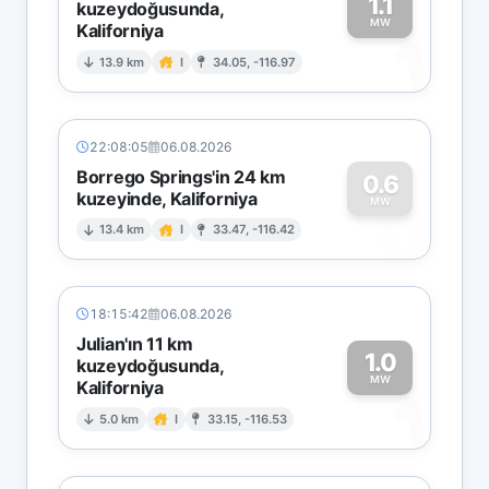
1.1
kuzeydoğusunda,
MW
Kaliforniya
1
13.9 km
I
34.05, -116.97
22:08:05
06.08.2026
Borrego Springs'in 24 km
0.6
kuzeyinde, Kaliforniya
0
MW
13.4 km
I
33.47, -116.42
18:15:42
06.08.2026
Julian'ın 11 km
1.0
kuzeydoğusunda,
MW
Kaliforniya
1
5.0 km
I
33.15, -116.53