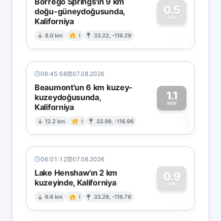
Borrego Springs'in 9 km
0.5
doğu-güneydoğusunda,
MW
Kaliforniya
0
8.0 km
I
33.22, -116.29
06:45:58
07.08.2026
Beaumont'un 6 km kuzey-
1.1
kuzeydoğusunda,
MW
Kaliforniya
1
12.2 km
I
33.98, -116.96
06:01:12
07.08.2026
Lake Henshaw'ın 2 km
0.9
kuzeyinde, Kaliforniya
0
MW
6.6 km
I
33.26, -116.76