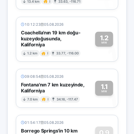
0
13.4 km
I
33.63, -116.71
10:12:23
05.08.2026
Coachella'nın 19 km doğu-
1.2
kuzeydoğusunda,
MW
Kaliforniya
1
1.2 km
I
33.77, -116.00
09:08:54
05.08.2026
Fontana'nın 7 km kuzeyinde,
1.1
Kaliforniya
1
MW
7.0 km
I
34.16, -117.47
01:54:17
05.08.2026
Borrego Springs'in 10 km
0.9