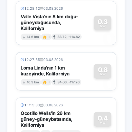
12:28:12
03.08.2026
Valle Vista'nın 8 km doğu-
0.3
güneydoğusunda,
MW
Kaliforniya
0
14.6 km
I
33.72, -116.82
12:27:35
03.08.2026
Loma Linda'nın 1 km
0.8
kuzeyinde, Kaliforniya
0
MW
16.3 km
I
34.06, -117.26
11:15:33
03.08.2026
Ocotillo Wells'in 26 km
0.4
güney-güneybatısında,
MW
Kaliforniya