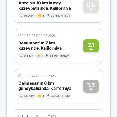
Anza'nın 10 km kuzey-
0.5
kuzeybatısında, Kaliforniya
0
MW
16.0 km
I
33.64, -116.71
21:50:25
03.08.2026
Beaumont'un 7 km
2.1
kuzeyinde, Kaliforniya
2
MW
9.3 km
I
33.99, -116.97
21:31:44
03.08.2026
Calimesa'nın 6 km
1.5
güneybatısında, Kaliforniya
1
MW
14.9 km
I
33.94, -117.10
19:15:59
03.08.2026