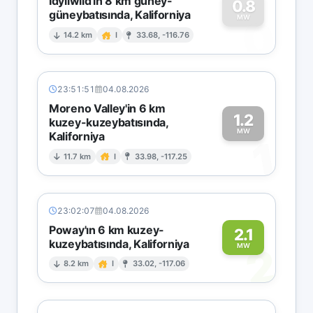
Idyllwild'in 8 km güney-
0.8
güneybatısında, Kaliforniya
0
MW
14.2 km
I
33.68, -116.76
23:51:51
04.08.2026
Moreno Valley'in 6 km
1.2
kuzey-kuzeybatısında,
MW
Kaliforniya
1
11.7 km
I
33.98, -117.25
23:02:07
04.08.2026
Poway'ın 6 km kuzey-
2.1
kuzeybatısında, Kaliforniya
2
MW
8.2 km
I
33.02, -117.06