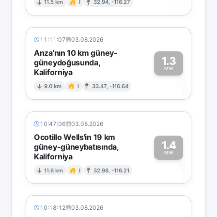
0
11.5 km
I
32.94, -116.27
11:11:07
03.08.2026
Anza'nın 10 km güney-
1.3
güneydoğusunda,
MW
Kaliforniya
1
9.0 km
I
33.47, -116.64
10:47:06
03.08.2026
Ocotillo Wells'in 19 km
1.4
güney-güneybatısında,
MW
Kaliforniya
1
11.6 km
I
32.98, -116.21
10:18:12
03.08.2026