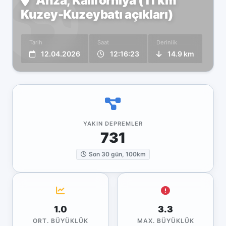
Anza, Kaliforniya (11 km
Kuzey-Kuzeybatı açıkları)
Tarih
Saat
Derinlik
12.04.2026
12:16:23
14.9 km
YAKIN DEPREMLER
731
Son 30 gün, 100km
1.0
3.3
ORT. BÜYÜKLÜK
MAX. BÜYÜKLÜK