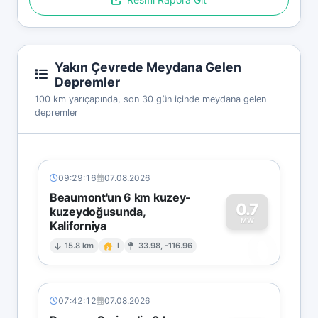
Yakın Çevrede Meydana Gelen
Depremler
100 km yarıçapında, son 30 gün içinde meydana gelen
depremler
09:29:16
07.08.2026
Beaumont'un 6 km kuzey-
0.7
kuzeydoğusunda,
MW
Kaliforniya
0
15.8 km
I
33.98, -116.96
07:42:12
07.08.2026