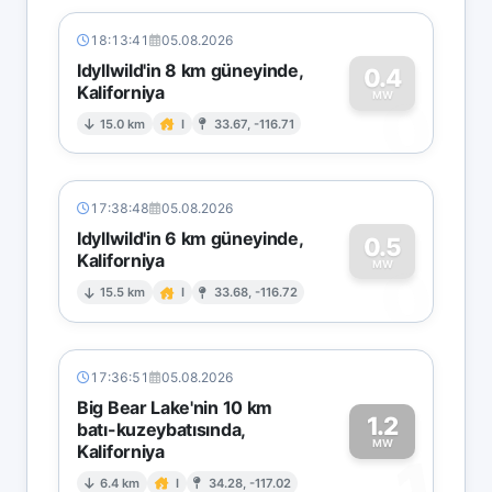
18:13:41
05.08.2026
Idyllwild'in 8 km güneyinde,
0.4
Kaliforniya
0
MW
15.0 km
I
33.67, -116.71
17:38:48
05.08.2026
Idyllwild'in 6 km güneyinde,
0.5
Kaliforniya
0
MW
15.5 km
I
33.68, -116.72
17:36:51
05.08.2026
Big Bear Lake'nin 10 km
1.2
batı-kuzeybatısında,
MW
Kaliforniya
1
6.4 km
I
34.28, -117.02