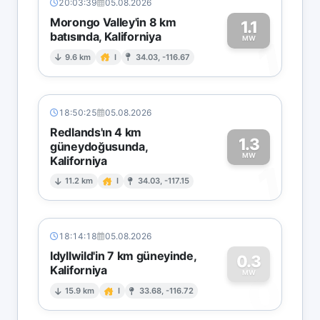
20:03:39
05.08.2026
Morongo Valley'in 8 km
1.1
batısında, Kaliforniya
1
MW
9.6 km
I
34.03, -116.67
18:50:25
05.08.2026
Redlands'ın 4 km
1.3
güneydoğusunda,
MW
Kaliforniya
1
11.2 km
I
34.03, -117.15
18:14:18
05.08.2026
Idyllwild'in 7 km güneyinde,
0.3
Kaliforniya
0
MW
15.9 km
I
33.68, -116.72