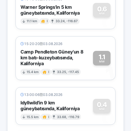
Warner Springs'in 5 km
0.6
güneybatısında, Kaliforniya
0
MW
11.1 km
I
33.24, -116.67
15:20:20
03.08.2026
Camp Pendleton Güney'un 8
1.1
km batı-kuzeybatısında,
MW
Kaliforniya
1
15.4 km
I
33.25, -117.45
13:00:06
03.08.2026
Idyllwild'in 9 km
0.4
güneybatısında, Kaliforniya
0
MW
15.5 km
I
33.68, -116.79