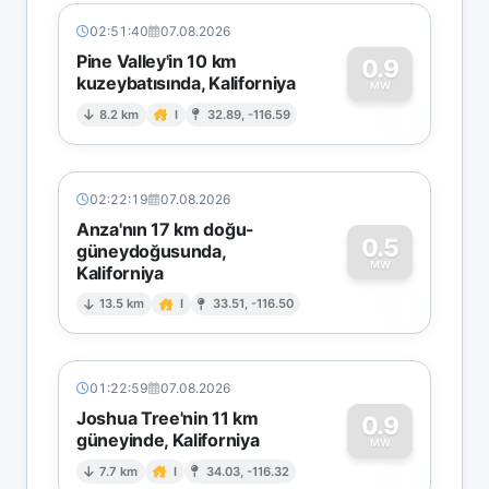
02:51:40
07.08.2026
Pine Valley'in 10 km
0.9
kuzeybatısında, Kaliforniya
0
MW
8.2 km
I
32.89, -116.59
02:22:19
07.08.2026
Anza'nın 17 km doğu-
0.5
güneydoğusunda,
MW
Kaliforniya
0
13.5 km
I
33.51, -116.50
01:22:59
07.08.2026
Joshua Tree'nin 11 km
0.9
güneyinde, Kaliforniya
0
MW
7.7 km
I
34.03, -116.32