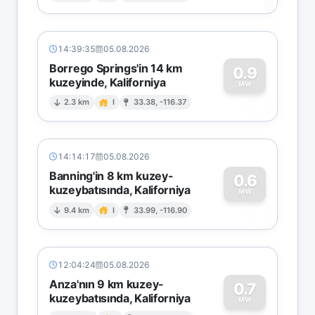
14:39:35
05.08.2026
Borrego Springs'in 14 km
0.9
kuzeyinde, Kaliforniya
0
MW
2.3 km
I
33.38, -116.37
14:14:17
05.08.2026
Banning'in 8 km kuzey-
0.6
kuzeybatısında, Kaliforniya
0
MW
9.4 km
I
33.99, -116.90
12:04:24
05.08.2026
Anza'nın 9 km kuzey-
0.7
kuzeybatısında, Kaliforniya
MW