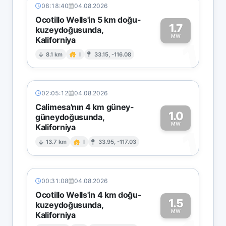
08:18:40
04.08.2026
Ocotillo Wells'in 5 km doğu-
1.7
kuzeydoğusunda,
MW
Kaliforniya
1
8.1 km
I
33.15, -116.08
02:05:12
04.08.2026
Calimesa'nın 4 km güney-
1.0
güneydoğusunda,
MW
Kaliforniya
1
13.7 km
I
33.95, -117.03
00:31:08
04.08.2026
Ocotillo Wells'in 4 km doğu-
1.5
kuzeydoğusunda,
MW
Kaliforniya