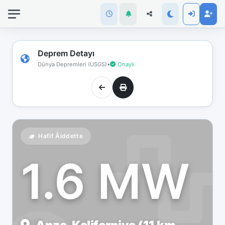
İnternet
bağlantınız
koptu!
Çevrimdışı
Deprem Detayı
moddasınız.
Dünya Depremleri (USGS)
•
Onaylı
Hafif Åiddette
1.6 MW