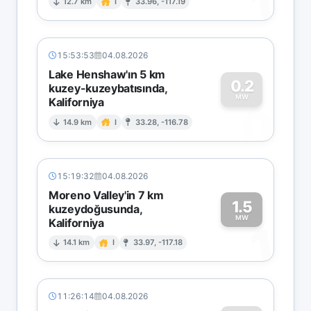
1
12.7 km
I
33.96, -117.19
15:53:53
04.08.2026
Lake Henshaw'ın 5 km
0.2
kuzey-kuzeybatısında,
MW
Kaliforniya
0
14.9 km
I
33.28, -116.78
15:19:32
04.08.2026
Moreno Valley'in 7 km
1.5
kuzeydoğusunda,
MW
Kaliforniya
1
14.1 km
I
33.97, -117.18
11:26:14
04.08.2026