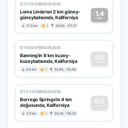
17:22:32
06.08.2026
Loma Linda'nın 2 km güney-
1.4
güneybatısında, Kaliforniya
1
MW
17.3 km
I
34.03, -117.27
16:50:47
06.08.2026
Banning'in 8 km kuzey-
0.6
kuzeybatısında, Kaliforniya
0
MW
8.5 km
I
33.99, -116.90
13:15:53
06.08.2026
Borrego Springs'in 4 km
0.6
doğusunda, Kaliforniya
0
MW
3.3 km
I
33.26, -116.33