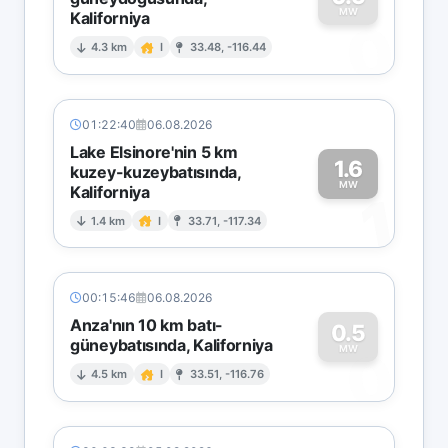
MW
Kaliforniya
0
4.3 km
I
33.48, -116.44
01:22:40
06.08.2026
Lake Elsinore'nin 5 km
1.6
kuzey-kuzeybatısında,
MW
Kaliforniya
1
1.4 km
I
33.71, -117.34
00:15:46
06.08.2026
Anza'nın 10 km batı-
0.5
güneybatısında, Kaliforniya
0
MW
4.5 km
I
33.51, -116.76