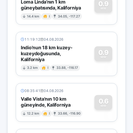
Loma Linda'nın 1 km
0.9
güneybatısında, Kaliforniya
0
MW
14.4 km
I
34.05, -117.27
11:19:12
04.08.2026
Indio'nun 18 km kuzey-
0.9
kuzeydoğusunda,
MW
Kaliforniya
0
3.2 km
I
33.88, -116.17
08:35:41
04.08.2026
Valle Vista'nın 10 km
0.6
güneyinde, Kaliforniya
0
MW
12.2 km
I
33.66, -116.90