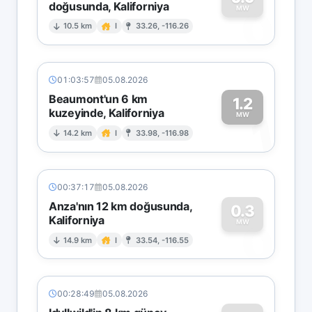
doğusunda, Kaliforniya
0
MW
10.5 km
I
33.26, -116.26
01:03:57
05.08.2026
Beaumont'un 6 km
1.2
kuzeyinde, Kaliforniya
1
MW
14.2 km
I
33.98, -116.98
00:37:17
05.08.2026
Anza'nın 12 km doğusunda,
0.3
Kaliforniya
0
MW
14.9 km
I
33.54, -116.55
00:28:49
05.08.2026