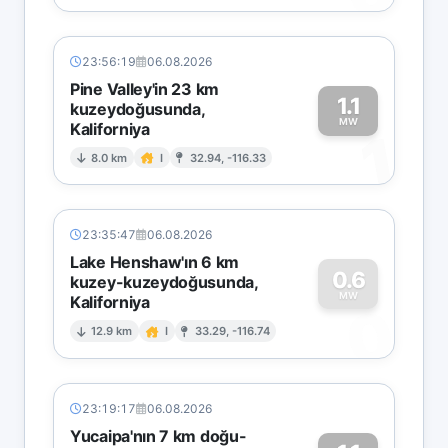
23:56:19
06.08.2026
Pine Valley'in 23 km
1.1
kuzeydoğusunda,
MW
Kaliforniya
1
8.0 km
I
32.94, -116.33
23:35:47
06.08.2026
Lake Henshaw'ın 6 km
0.6
kuzey-kuzeydoğusunda,
MW
Kaliforniya
0
12.9 km
I
33.29, -116.74
23:19:17
06.08.2026
Yucaipa'nın 7 km doğu-