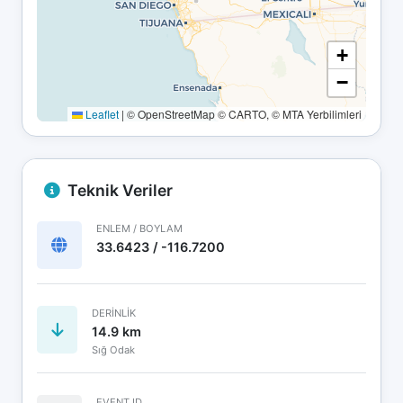
+
−
Leaflet
|
© OpenStreetMap © CARTO, © MTA Yerbilimleri
Teknik Veriler
ENLEM / BOYLAM
33.6423 / -116.7200
DERINLIK
14.9 km
Sığ Odak
EVENT ID