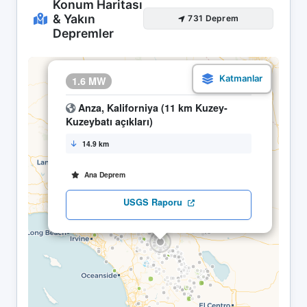
Konum Haritası
& Yakın
731 Deprem
Depremler
×
1.6 MW
12.04 12:16
Anza, Kaliforniya (11 km Kuzey-
Kuzeybatı açıkları)
14.9 km
Ana Deprem
USGS Raporu