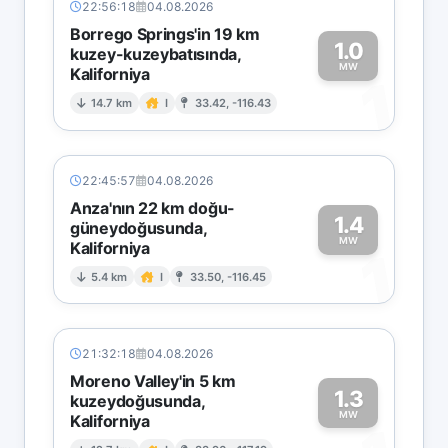
22:56:18
04.08.2026
Borrego Springs'in 19 km
1.0
kuzey-kuzeybatısında,
MW
Kaliforniya
1
14.7 km
I
33.42, -116.43
22:45:57
04.08.2026
Anza'nın 22 km doğu-
1.4
güneydoğusunda,
MW
Kaliforniya
1
5.4 km
I
33.50, -116.45
21:32:18
04.08.2026
Moreno Valley'in 5 km
1.3
kuzeydoğusunda,
MW
Kaliforniya