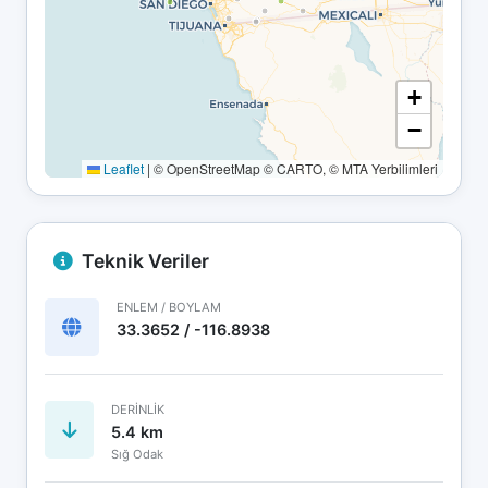
+
−
Leaflet
|
© OpenStreetMap © CARTO, © MTA Yerbilimleri
Teknik Veriler
ENLEM / BOYLAM
33.3652 / -116.8938
DERINLIK
5.4 km
Sığ Odak