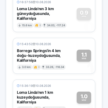
16:37:56
10.08.2026
Loma Linda'nın 3 km
0.9
güneydoğusunda,
MW
Kaliforniya
0
15.6 km
I
34.03, -117.24
15:43:52
10.08.2026
Borrego Springs'in 4 km
1.1
doğu-kuzeydoğusunda,
MW
Kaliforniya
1
3.0 km
I
33.26, -116.34
15:36:19
10.08.2026
Loma Linda'nın 1 km
1.0
kuzeydoğusunda,
MW
Kaliforniya