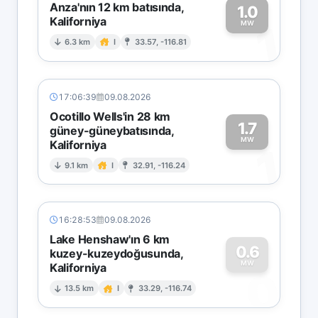
Anza'nın 12 km batısında,
1.0
Kaliforniya
1
MW
6.3 km
I
33.57, -116.81
17:06:39
09.08.2026
Ocotillo Wells'in 28 km
1.7
güney-güneybatısında,
MW
Kaliforniya
1
9.1 km
I
32.91, -116.24
16:28:53
09.08.2026
Lake Henshaw'ın 6 km
0.6
kuzey-kuzeydoğusunda,
MW
Kaliforniya
0
13.5 km
I
33.29, -116.74