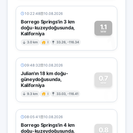
10:22:48
10.08.2026
Borrego Springs'in 3 km
1.1
doğu-kuzeydoğusunda,
MW
Kaliforniya
1
3.0 km
I
33.26, -116.34
09:48:32
10.08.2026
Julian'ın 18 km doğu-
0.7
güneydoğusunda,
MW
Kaliforniya
0
9.3 km
I
33.03, -116.41
08:05:41
10.08.2026
Borrego Springs'in 4 km
0.8
doğu-kuzeydoğusunda,