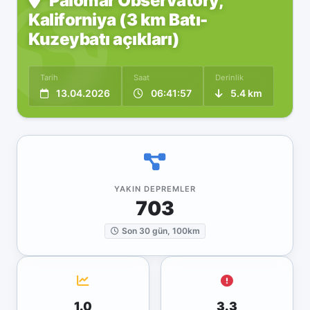
Palomar Observatory,
Kaliforniya (3 km Batı-
Kuzeybatı açıkları)
Tarih
Saat
Derinlik
13.04.2026
06:41:57
5.4 km
YAKIN DEPREMLER
703
Son 30 gün, 100km
1.0
3.3