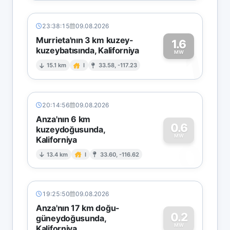
23:38:15
09.08.2026
Murrieta'nın 3 km kuzey-
1.6
kuzeybatısında, Kaliforniya
1
MW
15.1 km
I
33.58, -117.23
20:14:56
09.08.2026
Anza'nın 6 km
0.6
kuzeydoğusunda,
MW
Kaliforniya
0
13.4 km
I
33.60, -116.62
19:25:50
09.08.2026
Anza'nın 17 km doğu-
0.2
güneydoğusunda,
MW
Kaliforniya