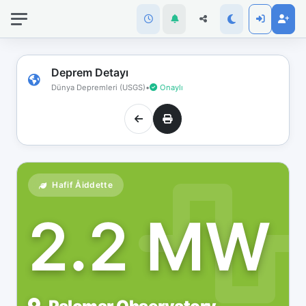
İnternet
bağlantınız
koptu!
Çevrimdışı
Deprem Detayı
moddasınız.
Dünya Depremleri (USGS)
•
Onaylı
Hafif Åiddette
2.2 MW