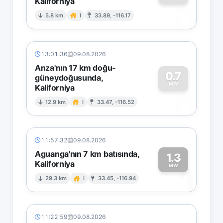
Kaliforniya
0
5.8 km
I
33.89, -116.17
13:01:36
09.08.2026
Anza'nın 17 km doğu-
0.7
güneydoğusunda,
MW
Kaliforniya
0
12.9 km
I
33.47, -116.52
11:57:32
09.08.2026
Aguanga'nın 7 km batısında,
1.3
Kaliforniya
1
MW
29.3 km
I
33.45, -116.94
11:22:59
09.08.2026