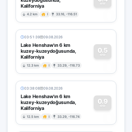
MW
Kaliforniya
0
4.2 km
I
33.16, -116.51
03:51:39
09.08.2026
Lake Henshaw'ın 6 km
0.5
kuzey-kuzeydoğusunda,
MW
Kaliforniya
0
12.3 km
I
33.29, -116.73
03:38:08
09.08.2026
Lake Henshaw'ın 6 km
0.9
kuzey-kuzeydoğusunda,
MW
Kaliforniya
0
12.5 km
I
33.29, -116.74