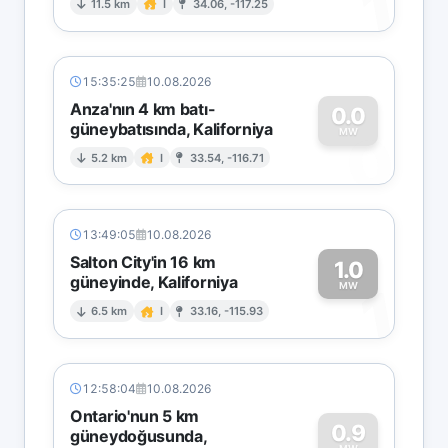
1
11.5 km
I
34.06, -117.25
15:35:25
10.08.2026
Anza'nın 4 km batı-
0.0
güneybatısında, Kaliforniya
0
MW
5.2 km
I
33.54, -116.71
13:49:05
10.08.2026
Salton City'in 16 km
1.0
güneyinde, Kaliforniya
1
MW
6.5 km
I
33.16, -115.93
12:58:04
10.08.2026
Ontario'nun 5 km
0.9
güneydoğusunda,