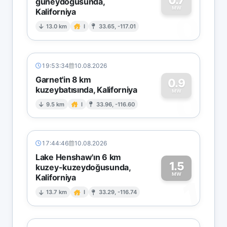
güneydoğusunda,
MW
Kaliforniya
0
13.0 km
I
33.65, -117.01
19:53:34
10.08.2026
Garnet'in 8 km
0.9
kuzeybatısında, Kaliforniya
0
MW
9.5 km
I
33.96, -116.60
17:44:46
10.08.2026
Lake Henshaw'ın 6 km
1.5
kuzey-kuzeydoğusunda,
MW
Kaliforniya
1
13.7 km
I
33.29, -116.74