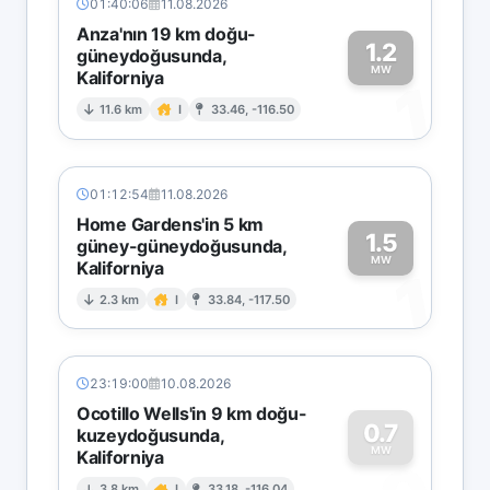
01:40:06
11.08.2026
Anza'nın 19 km doğu-
1.2
güneydoğusunda,
MW
Kaliforniya
1
11.6 km
I
33.46, -116.50
01:12:54
11.08.2026
Home Gardens'in 5 km
1.5
güney-güneydoğusunda,
MW
Kaliforniya
1
2.3 km
I
33.84, -117.50
23:19:00
10.08.2026
Ocotillo Wells'in 9 km doğu-
0.7
kuzeydoğusunda,
MW
Kaliforniya
3.8 km
I
33.18, -116.04