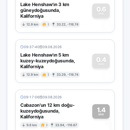
Lake Henshaw'ın 3 km
0.6
güneydoğusunda,
MW
Kaliforniya
0
12.9 km
I
33.22, -116.74
09:37:40
09.08.2026
Lake Henshaw'ın 5 km
0.4
kuzey-kuzeydoğusunda,
MW
Kaliforniya
0
12.9 km
I
33.29, -116.74
09:17:06
09.08.2026
Cabazon'un 12 km doğu-
1.4
kuzeydoğusunda,
MW
Kaliforniya
1
9.8 km
I
33.94, -116.67