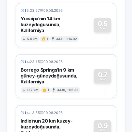
15:33:27
09.08.2026
Yucaipa'nın 14 km
0.5
kuzeydoğusunda,
MW
Kaliforniya
0
5.4 km
I
34.11, -116.92
14:23:15
09.08.2026
Borrego Springs'in 9 km
0.7
güney-güneydoğusunda,
MW
Kaliforniya
0
11.7 km
I
33.19, -116.32
14:13:55
09.08.2026
Indio'nun 20 km kuzey-
0.9
kuzeydoğusunda,
MW