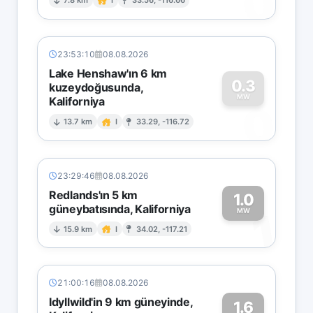
0
7.8 km
I
33.56, -116.66
23:53:10
08.08.2026
Lake Henshaw'ın 6 km
0.3
kuzeydoğusunda,
MW
Kaliforniya
0
13.7 km
I
33.29, -116.72
23:29:46
08.08.2026
Redlands'ın 5 km
1.0
güneybatısında, Kaliforniya
1
MW
15.9 km
I
34.02, -117.21
21:00:16
08.08.2026
Idyllwild'in 9 km güneyinde,
1.6