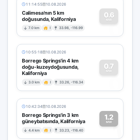
11:14:55
10.08.2026
Calimesa'nın 5 km
0.6
doğusunda, Kaliforniya
0
MW
7.0 km
I
33.98, -116.99
10:55:18
10.08.2026
Borrego Springs'in 4 km
0.7
doğu-kuzeydoğusunda,
MW
Kaliforniya
0
3.0 km
I
33.26, -116.34
10:42:34
10.08.2026
Borrego Springs'in 3 km
1.2
güneybatısında, Kaliforniya
1
MW
4.4 km
I
33.23, -116.40