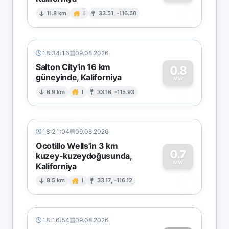
0
11.8 km
I
33.51, -116.50
18:34:16
09.08.2026
Salton City'in 16 km
0.8
güneyinde, Kaliforniya
0
MW
6.9 km
I
33.16, -115.93
18:21:04
09.08.2026
Ocotillo Wells'in 3 km
0.7
kuzey-kuzeydoğusunda,
MW
Kaliforniya
0
8.5 km
I
33.17, -116.12
18:16:54
09.08.2026