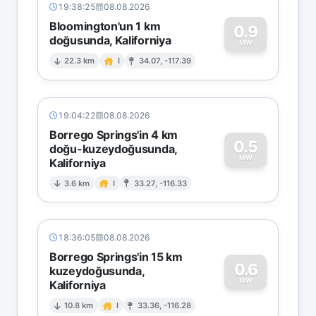
19:38:25
08.08.2026
Bloomington'un 1 km
0.9
doğusunda, Kaliforniya
0
MW
22.3 km
I
34.07, -117.39
19:04:22
08.08.2026
Borrego Springs'in 4 km
0.5
doğu-kuzeydoğusunda,
MW
Kaliforniya
0
3.6 km
I
33.27, -116.33
18:36:05
08.08.2026
Borrego Springs'in 15 km
0.6
kuzeydoğusunda,
MW
Kaliforniya
0
10.8 km
I
33.36, -116.28