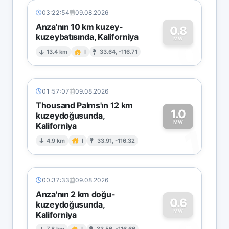
03:22:54
09.08.2026
Anza'nın 10 km kuzey-
0.8
kuzeybatısında, Kaliforniya
0
MW
13.4 km
I
33.64, -116.71
01:57:07
09.08.2026
Thousand Palms'ın 12 km
1.0
kuzeydoğusunda,
MW
Kaliforniya
1
4.9 km
I
33.91, -116.32
00:37:33
09.08.2026
Anza'nın 2 km doğu-
0.6
kuzeydoğusunda,
MW
Kaliforniya