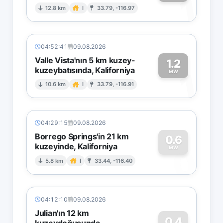
1
12.8 km
I
33.79, -116.97
04:52:41
09.08.2026
Valle Vista'nın 5 km kuzey-
1.2
kuzeybatısında, Kaliforniya
1
MW
10.6 km
I
33.79, -116.91
04:29:15
09.08.2026
Borrego Springs'in 21 km
0.6
kuzeyinde, Kaliforniya
0
MW
5.8 km
I
33.44, -116.40
04:12:10
09.08.2026
Julian'ın 12 km
0.4
kuzeydoğusunda,