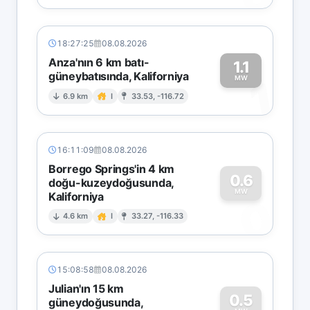
18:27:25
08.08.2026
Anza'nın 6 km batı-
1.1
güneybatısında, Kaliforniya
1
MW
6.9 km
I
33.53, -116.72
16:11:09
08.08.2026
Borrego Springs'in 4 km
0.6
doğu-kuzeydoğusunda,
MW
Kaliforniya
0
4.6 km
I
33.27, -116.33
15:08:58
08.08.2026
Julian'ın 15 km
0.5
güneydoğusunda,