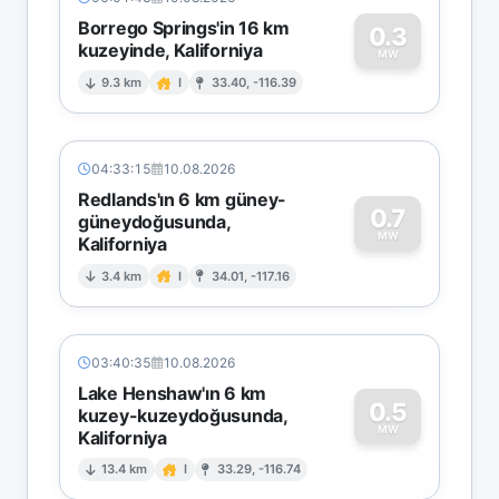
Borrego Springs'in 16 km
0.3
kuzeyinde, Kaliforniya
0
MW
9.3 km
I
33.40, -116.39
04:33:15
10.08.2026
Redlands'ın 6 km güney-
0.7
güneydoğusunda,
MW
Kaliforniya
0
3.4 km
I
34.01, -117.16
03:40:35
10.08.2026
Lake Henshaw'ın 6 km
0.5
kuzey-kuzeydoğusunda,
MW
Kaliforniya
0
13.4 km
I
33.29, -116.74