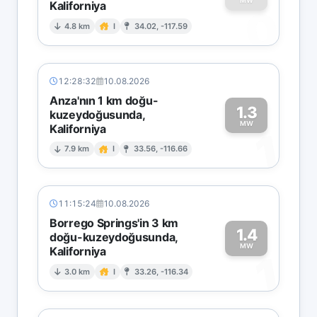
MW
Kaliforniya
0
4.8 km
I
34.02, -117.59
12:28:32
10.08.2026
Anza'nın 1 km doğu-
1.3
kuzeydoğusunda,
MW
Kaliforniya
1
7.9 km
I
33.56, -116.66
11:15:24
10.08.2026
Borrego Springs'in 3 km
1.4
doğu-kuzeydoğusunda,
MW
Kaliforniya
1
3.0 km
I
33.26, -116.34