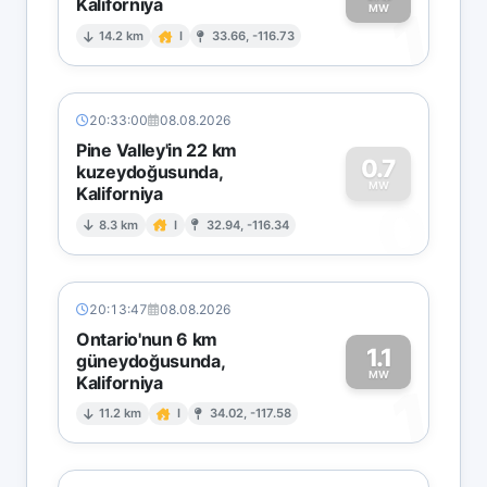
Kaliforniya
1
MW
14.2 km
I
33.66, -116.73
20:33:00
08.08.2026
Pine Valley'in 22 km
0.7
kuzeydoğusunda,
MW
Kaliforniya
0
8.3 km
I
32.94, -116.34
20:13:47
08.08.2026
Ontario'nun 6 km
1.1
güneydoğusunda,
MW
Kaliforniya
1
11.2 km
I
34.02, -117.58