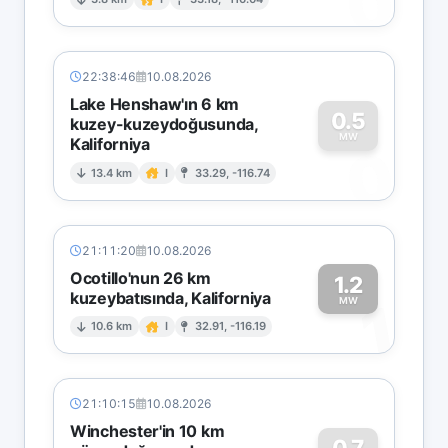
0
22:38:46
10.08.2026
Lake Henshaw'ın 6 km
0.5
kuzey-kuzeydoğusunda,
MW
Kaliforniya
0
13.4 km
I
33.29, -116.74
21:11:20
10.08.2026
Ocotillo'nun 26 km
1.2
kuzeybatısında, Kaliforniya
1
MW
10.6 km
I
32.91, -116.19
21:10:15
10.08.2026
Winchester'in 10 km
0.7