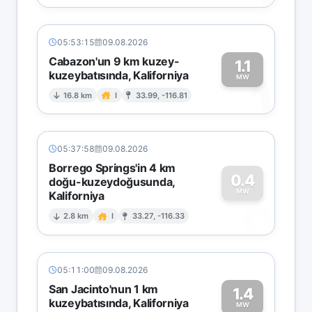
05:53:15
09.08.2026
Cabazon'un 9 km kuzey-
1.1
kuzeybatısında, Kaliforniya
1
MW
16.8 km
I
33.99, -116.81
05:37:58
09.08.2026
Borrego Springs'in 4 km
0.4
doğu-kuzeydoğusunda,
MW
Kaliforniya
0
2.8 km
I
33.27, -116.33
05:11:00
09.08.2026
San Jacinto'nun 1 km
1.4
kuzeybatısında, Kaliforniya
MW