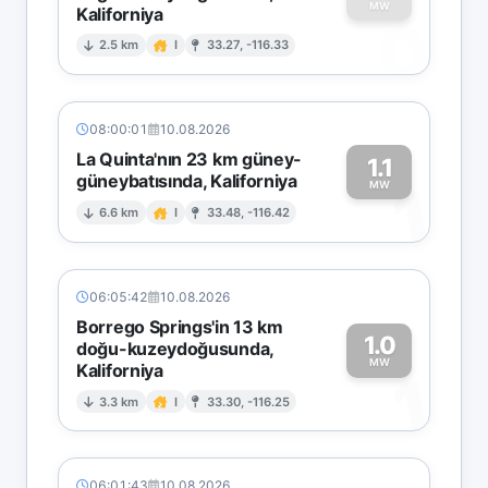
MW
Kaliforniya
0
2.5 km
I
33.27, -116.33
08:00:01
10.08.2026
La Quinta'nın 23 km güney-
1.1
güneybatısında, Kaliforniya
1
MW
6.6 km
I
33.48, -116.42
06:05:42
10.08.2026
Borrego Springs'in 13 km
1.0
doğu-kuzeydoğusunda,
MW
Kaliforniya
1
3.3 km
I
33.30, -116.25
06:01:43
10.08.2026