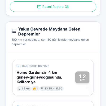
Resmi Rapora Git
Yakın Çevrede Meydana Gelen
Depremler
100 km yarıçapında, son 30 gün içinde meydana gelen
depremler
01:46:25
11.08.2026
Home Gardens'in 4 km
1.2
güney-güneydoğusunda,
MW
Kaliforniya
1
1.4 km
I
33.85, -117.50