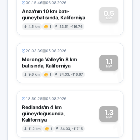
00:15:46
06.08.2026
Anza'nın 10 km batı-
0.5
güneybatısında, Kaliforniya
0
MW
4.5 km
I
33.51, -116.76
20:03:39
05.08.2026
Morongo Valley'in 8 km
1.1
batısında, Kaliforniya
1
MW
9.6 km
I
34.03, -116.67
18:50:25
05.08.2026
Redlands'ın 4 km
1.3
güneydoğusunda,
MW
Kaliforniya
1
11.2 km
I
34.03, -117.15