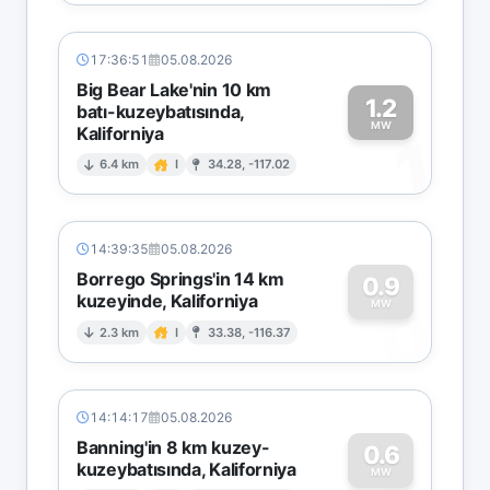
17:36:51
05.08.2026
Big Bear Lake'nin 10 km
1.2
batı-kuzeybatısında,
MW
Kaliforniya
1
6.4 km
I
34.28, -117.02
14:39:35
05.08.2026
Borrego Springs'in 14 km
0.9
kuzeyinde, Kaliforniya
0
MW
2.3 km
I
33.38, -116.37
14:14:17
05.08.2026
Banning'in 8 km kuzey-
0.6
kuzeybatısında, Kaliforniya
MW