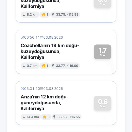
kuzeydoğusunda,
MW
Kaliforniya
0
8.2 km
I
33.75, -115.99
06:56:11
03.08.2026
Coachella'nın 19 km doğu-
1.7
kuzeydoğusunda,
MW
Kaliforniya
1
0.7 km
I
33.77, -116.00
06:31:20
03.08.2026
Anza'nın 12 km doğu-
0.6
güneydoğusunda,
MW
Kaliforniya
0
14.4 km
I
33.53, -116.55