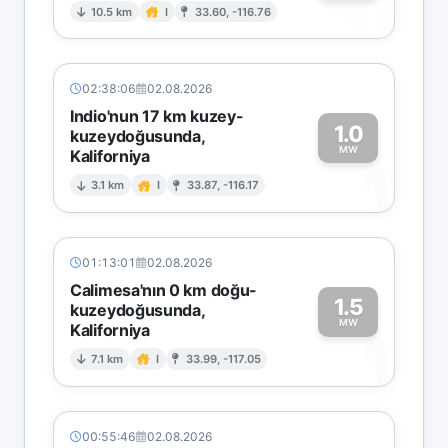
0
10.5 km
I
33.60, -116.76
02:38:06
02.08.2026
Indio'nun 17 km kuzey-
1.0
kuzeydoğusunda,
MW
Kaliforniya
1
3.1 km
I
33.87, -116.17
01:13:01
02.08.2026
Calimesa'nın 0 km doğu-
1.5
kuzeydoğusunda,
MW
Kaliforniya
1
7.1 km
I
33.99, -117.05
00:55:46
02.08.2026