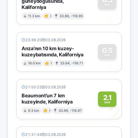
güneydoğusunda,
MW
Kaliforniya
0
11.3 km
I
33.66, -116.95
23:36:20
03.08.2026
Anza'nın 10 km kuzey-
0.5
kuzeybatısında, Kaliforniya
0
MW
16.0 km
I
33.64, -116.71
21:50:25
03.08.2026
Beaumont'un 7 km
2.1
kuzeyinde, Kaliforniya
2
MW
9.3 km
I
33.99, -116.97
21:31:44
03.08.2026