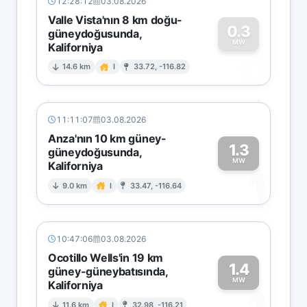
12:28:12
03.08.2026
Valle Vista'nın 8 km doğu-
0.3
güneydoğusunda,
MW
Kaliforniya
0
14.6 km
I
33.72, -116.82
11:11:07
03.08.2026
Anza'nın 10 km güney-
1.3
güneydoğusunda,
MW
Kaliforniya
1
9.0 km
I
33.47, -116.64
10:47:06
03.08.2026
Ocotillo Wells'in 19 km
1.4
güney-güneybatısında,
MW
Kaliforniya
11.6 km
I
32.98, -116.21