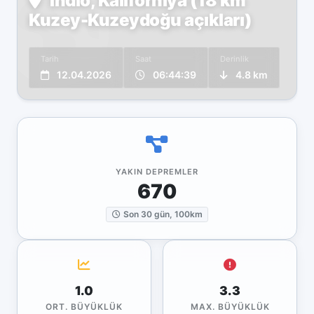
Indio, Kaliforniya (18 km
Kuzey-Kuzeydoğu açıkları)
Tarih
Saat
Derinlik
12.04.2026
06:44:39
4.8 km
YAKIN DEPREMLER
670
Son 30 gün, 100km
1.0
3.3
ORT. BÜYÜKLÜK
MAX. BÜYÜKLÜK