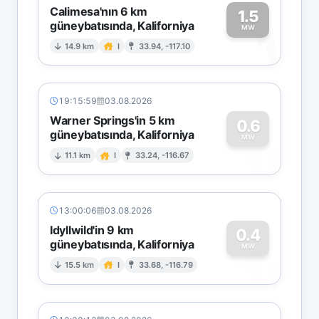
Calimesa'nın 6 km
1.5
güneybatısında, Kaliforniya
1
MW
14.9 km
I
33.94, -117.10
19:15:59
03.08.2026
Warner Springs'in 5 km
0.6
güneybatısında, Kaliforniya
0
MW
11.1 km
I
33.24, -116.67
13:00:06
03.08.2026
Idyllwild'in 9 km
0.4
güneybatısında, Kaliforniya
0
MW
15.5 km
I
33.68, -116.79