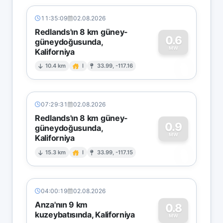
11:35:09
02.08.2026
Redlands'ın 8 km güney-
0.6
güneydoğusunda,
MW
Kaliforniya
0
10.4 km
I
33.99, -117.16
07:29:31
02.08.2026
Redlands'ın 8 km güney-
0.9
güneydoğusunda,
MW
Kaliforniya
0
15.3 km
I
33.99, -117.15
04:00:19
02.08.2026
Anza'nın 9 km
0.8
kuzeybatısında, Kaliforniya
MW