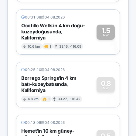
00:31:08
04.08.2026
Ocotillo Wells'in 4 km doğu-
1.5
kuzeydoğusunda,
MW
Kaliforniya
1
10.6 km
I
33.16, -116.09
00:25:10
04.08.2026
Borrego Springs'in 4 km
0.8
batı-kuzeybatısında,
MW
Kaliforniya
0
4.8 km
I
33.27, -116.42
00:18:09
04.08.2026
Hemet'in 10 km güney-
0.5