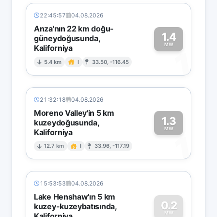
22:45:57
04.08.2026
Anza'nın 22 km doğu-
1.4
güneydoğusunda,
MW
Kaliforniya
1
5.4 km
I
33.50, -116.45
21:32:18
04.08.2026
Moreno Valley'in 5 km
1.3
kuzeydoğusunda,
MW
Kaliforniya
1
12.7 km
I
33.96, -117.19
15:53:53
04.08.2026
Lake Henshaw'ın 5 km
0.2
kuzey-kuzeybatısında,
MW
Kaliforniya