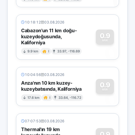
1
10:18:12
03.08.2026
Cabazon'un 11 km doğu-
0.9
kuzeydoğusunda,
MW
Kaliforniya
0
9.9 km
I
33.97, -116.69
10:04:56
03.08.2026
Anza'nın 10 km kuzey-
0.9
kuzeybatısında, Kaliforniya
0
MW
17.6 km
I
33.64, -116.72
07:07:53
03.08.2026
Thermal'ın 19 km
0.9