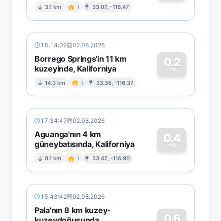
0
3.1 km
I
33.07, -116.47
18:14:02
02.08.2026
Borrego Springs'in 11 km
0.2
kuzeyinde, Kaliforniya
0
MW
14.3 km
I
33.35, -116.37
17:34:47
02.08.2026
Aguanga'nın 4 km
0.4
güneybatısında, Kaliforniya
0
MW
8.1 km
I
33.42, -116.90
15:43:42
02.08.2026
Pala'nın 8 km kuzey-
0.6
kuzeydoğusunda,