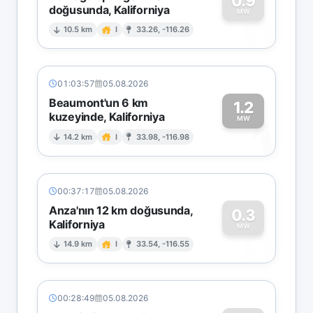
0.9
doğusunda, Kaliforniya
0
MW
10.5 km
I
33.26, -116.26
01:03:57
05.08.2026
Beaumont'un 6 km
1.2
kuzeyinde, Kaliforniya
1
MW
14.2 km
I
33.98, -116.98
00:37:17
05.08.2026
Anza'nın 12 km doğusunda,
0.3
Kaliforniya
0
MW
14.9 km
I
33.54, -116.55
00:28:49
05.08.2026