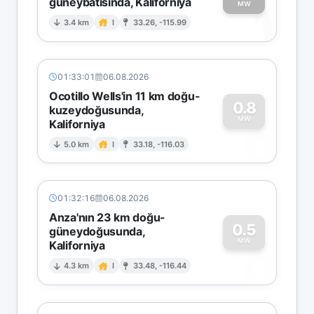
güneybatısında, Kaliforniya
1
MW
3.4 km
I
33.26, -115.99
01:33:01
06.08.2026
Ocotillo Wells'in 11 km doğu-
0.8
kuzeydoğusunda,
MW
Kaliforniya
0
5.0 km
I
33.18, -116.03
01:32:16
06.08.2026
Anza'nın 23 km doğu-
0.5
güneydoğusunda,
MW
Kaliforniya
0
4.3 km
I
33.48, -116.44