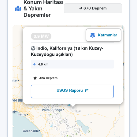
Konum Haritası
& Yakın
670 Deprem
Depremler
×
0.9 MW
12.04 06:44
Indio, Kaliforniya (18 km Kuzey-
Kuzeydoğu açıkları)
4.8 km
Ana Deprem
USGS Raporu