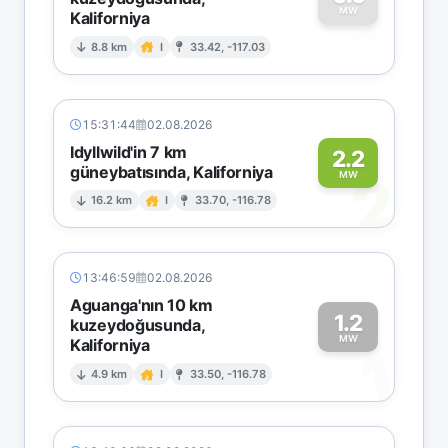
MW
Kaliforniya
0
8.8 km
I
33.42, -117.03
15:31:44
02.08.2026
Idyllwild'in 7 km
2.2
güneybatısında, Kaliforniya
2
MW
16.2 km
I
33.70, -116.78
13:46:59
02.08.2026
Aguanga'nın 10 km
1.2
kuzeydoğusunda,
MW
Kaliforniya
1
4.9 km
I
33.50, -116.78