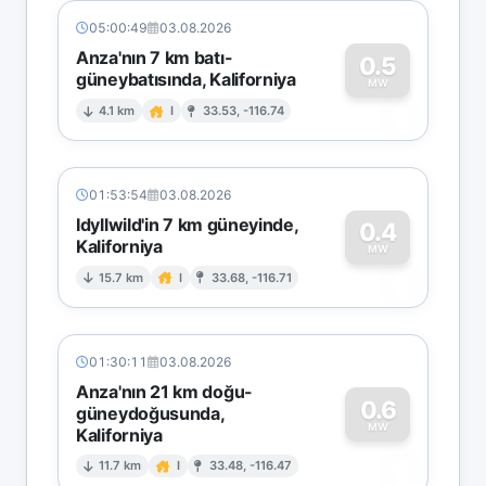
05:00:49
03.08.2026
Anza'nın 7 km batı-
0.5
güneybatısında, Kaliforniya
0
MW
4.1 km
I
33.53, -116.74
01:53:54
03.08.2026
Idyllwild'in 7 km güneyinde,
0.4
Kaliforniya
0
MW
15.7 km
I
33.68, -116.71
01:30:11
03.08.2026
Anza'nın 21 km doğu-
0.6
güneydoğusunda,
MW
Kaliforniya
0
11.7 km
I
33.48, -116.47