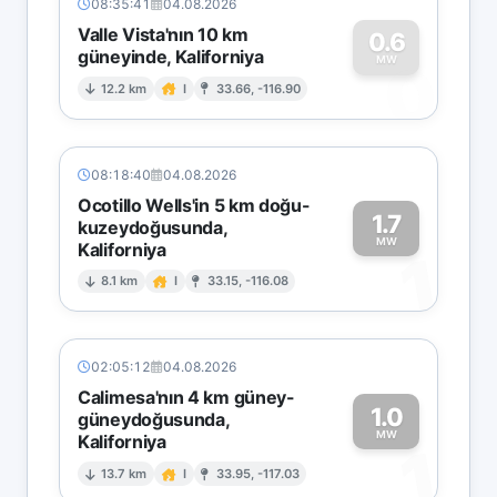
08:35:41
04.08.2026
Valle Vista'nın 10 km
0.6
güneyinde, Kaliforniya
0
MW
12.2 km
I
33.66, -116.90
08:18:40
04.08.2026
Ocotillo Wells'in 5 km doğu-
1.7
kuzeydoğusunda,
MW
Kaliforniya
1
8.1 km
I
33.15, -116.08
02:05:12
04.08.2026
Calimesa'nın 4 km güney-
1.0
güneydoğusunda,
MW
Kaliforniya
1
13.7 km
I
33.95, -117.03