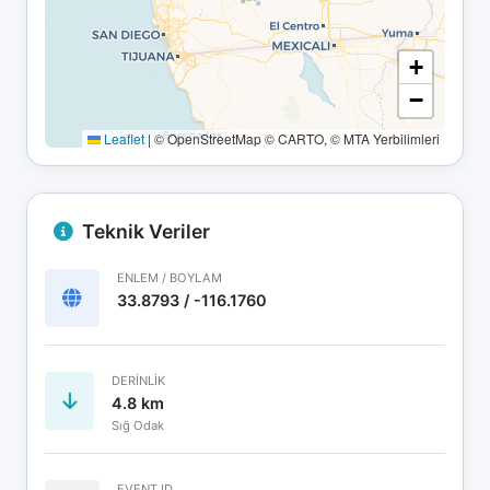
+
−
Leaflet
|
© OpenStreetMap © CARTO, © MTA Yerbilimleri
Teknik Veriler
ENLEM / BOYLAM
33.8793 / -116.1760
DERINLIK
4.8 km
Sığ Odak
EVENT ID