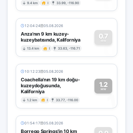
0
9.4 km
I
33.99, -116.90
12:04:24
05.08.2026
Anza'nın 9 km kuzey-
0.7
kuzeybatısında, Kaliforniya
0
MW
13.4 km
I
33.63, -116.71
10:12:23
05.08.2026
Coachella'nın 19 km doğu-
1.2
kuzeydoğusunda,
MW
Kaliforniya
1
1.2 km
I
33.77, -116.00
01:54:17
05.08.2026
Borrego Springs'in 10 km