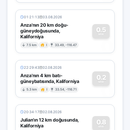
01:21:13
03.08.2026
Anza'nın 20 km doğu-
0.5
güneydoğusunda,
MW
Kaliforniya
0
7.5 km
I
33.49, -116.47
22:29:43
02.08.2026
Anza'nın 4 km batı-
0.2
güneybatısında, Kaliforniya
0
MW
5.3 km
I
33.54, -116.71
20:34:17
02.08.2026
Julian'ın 12 km doğusunda,
0.8
Kaliforniya
MW