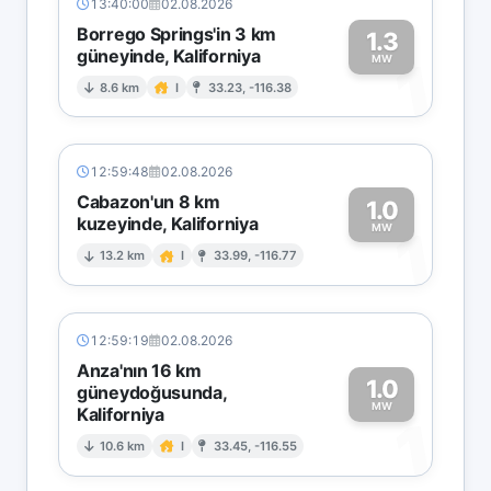
13:40:00
02.08.2026
Borrego Springs'in 3 km
1.3
güneyinde, Kaliforniya
1
MW
8.6 km
I
33.23, -116.38
12:59:48
02.08.2026
Cabazon'un 8 km
1.0
kuzeyinde, Kaliforniya
1
MW
13.2 km
I
33.99, -116.77
12:59:19
02.08.2026
Anza'nın 16 km
1.0
güneydoğusunda,
MW
Kaliforniya
1
10.6 km
I
33.45, -116.55