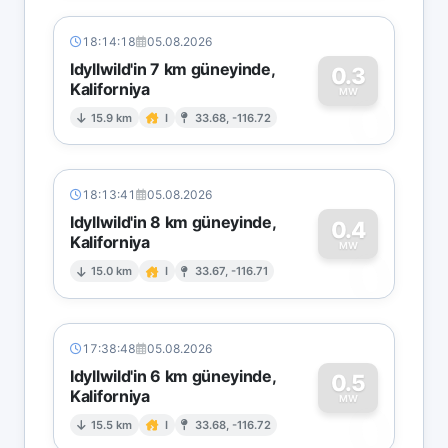
18:14:18
05.08.2026
Idyllwild'in 7 km güneyinde,
0.3
Kaliforniya
0
MW
15.9 km
I
33.68, -116.72
18:13:41
05.08.2026
Idyllwild'in 8 km güneyinde,
0.4
Kaliforniya
0
MW
15.0 km
I
33.67, -116.71
17:38:48
05.08.2026
Idyllwild'in 6 km güneyinde,
0.5
Kaliforniya
0
MW
15.5 km
I
33.68, -116.72