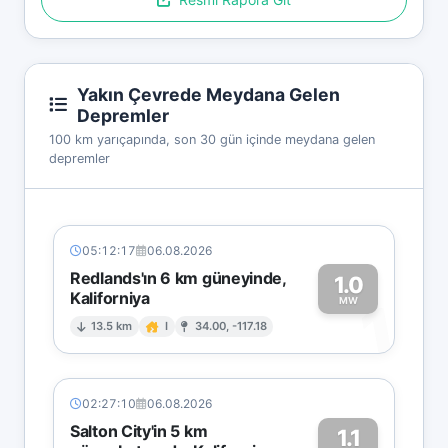
Yakın Çevrede Meydana Gelen
Depremler
100 km yarıçapında, son 30 gün içinde meydana gelen
depremler
05:12:17
06.08.2026
Redlands'ın 6 km güneyinde,
1.0
Kaliforniya
1
MW
13.5 km
I
34.00, -117.18
02:27:10
06.08.2026
Salton City'in 5 km
1.1