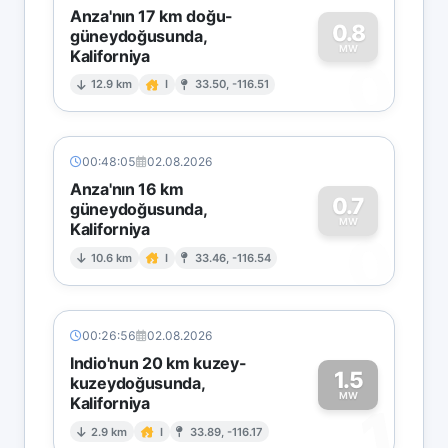
Anza'nın 17 km doğu-
0.8
güneydoğusunda,
MW
Kaliforniya
0
12.9 km
I
33.50, -116.51
00:48:05
02.08.2026
Anza'nın 16 km
0.7
güneydoğusunda,
MW
Kaliforniya
0
10.6 km
I
33.46, -116.54
00:26:56
02.08.2026
Indio'nun 20 km kuzey-
1.5
kuzeydoğusunda,
MW
Kaliforniya
1
2.9 km
I
33.89, -116.17