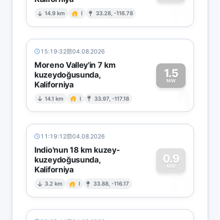
0
14.9 km
I
33.28, -116.78
15:19:32
04.08.2026
Moreno Valley'in 7 km
1.5
kuzeydoğusunda,
MW
Kaliforniya
1
14.1 km
I
33.97, -117.18
11:19:12
04.08.2026
Indio'nun 18 km kuzey-
0.9
kuzeydoğusunda,
MW
Kaliforniya
0
3.2 km
I
33.88, -116.17