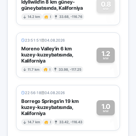
Idyllwild'in 8 km güney-
0.8
güneybatısında, Kaliforniya
0
MW
14.2 km
I
33.68, -116.76
23:51:51
04.08.2026
Moreno Valley'in 6 km
1.2
kuzey-kuzeybatısında,
MW
Kaliforniya
1
11.7 km
I
33.98, -117.25
22:56:18
04.08.2026
Borrego Springs'in 19 km
1.0
kuzey-kuzeybatısında,
MW
Kaliforniya
1
14.7 km
I
33.42, -116.43