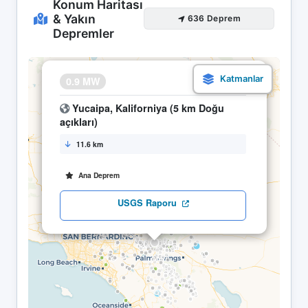
Konum Haritası
& Yakın
636 Deprem
Depremler
×
0.9 MW
18.04 05:29
Yucaipa, Kaliforniya (5 km Doğu
açıkları)
11.6 km
Ana Deprem
USGS Raporu