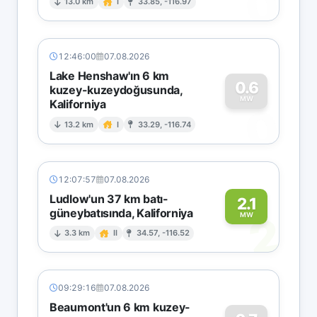
0
13.0 km
I
33.85, -116.97
12:46:00
07.08.2026
Lake Henshaw'ın 6 km
0.6
kuzey-kuzeydoğusunda,
MW
Kaliforniya
0
13.2 km
I
33.29, -116.74
12:07:57
07.08.2026
Ludlow'un 37 km batı-
2.1
güneybatısında, Kaliforniya
2
MW
3.3 km
II
34.57, -116.52
09:29:16
07.08.2026
Beaumont'un 6 km kuzey-