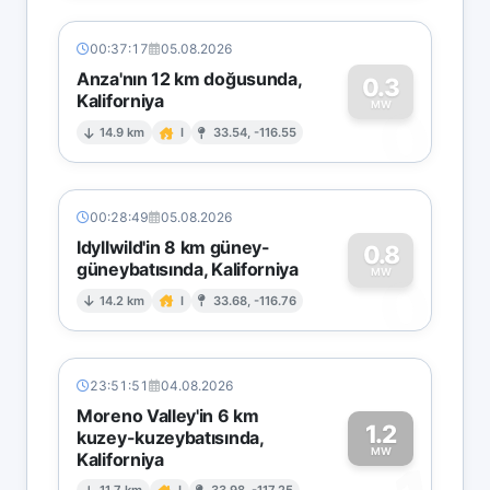
00:37:17
05.08.2026
Anza'nın 12 km doğusunda,
0.3
Kaliforniya
0
MW
14.9 km
I
33.54, -116.55
00:28:49
05.08.2026
Idyllwild'in 8 km güney-
0.8
güneybatısında, Kaliforniya
0
MW
14.2 km
I
33.68, -116.76
23:51:51
04.08.2026
Moreno Valley'in 6 km
1.2
kuzey-kuzeybatısında,
MW
Kaliforniya