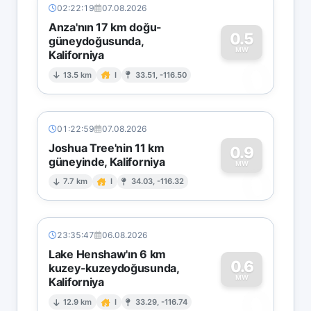
02:22:19
07.08.2026
Anza'nın 17 km doğu-
0.5
güneydoğusunda,
MW
Kaliforniya
0
13.5 km
I
33.51, -116.50
01:22:59
07.08.2026
Joshua Tree'nin 11 km
0.9
güneyinde, Kaliforniya
0
MW
7.7 km
I
34.03, -116.32
23:35:47
06.08.2026
Lake Henshaw'ın 6 km
0.6
kuzey-kuzeydoğusunda,
MW
Kaliforniya
0
12.9 km
I
33.29, -116.74