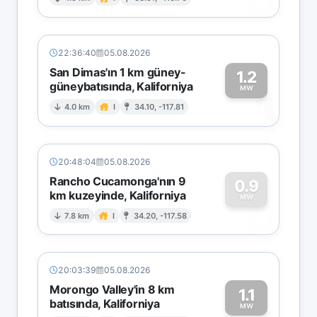
0
22:36:40
05.08.2026
San Dimas'ın 1 km güney-
1.2
güneybatısında, Kaliforniya
1
MW
4.0 km
I
34.10, -117.81
20:48:04
05.08.2026
Rancho Cucamonga'nın 9
0.9
km kuzeyinde, Kaliforniya
0
MW
7.8 km
I
34.20, -117.58
20:03:39
05.08.2026
Morongo Valley'in 8 km
1.1
batısında, Kaliforniya
MW