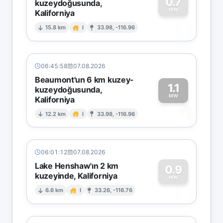
0.7
kuzeydoğusunda,
MW
Kaliforniya
0
15.8 km
I
33.98, -116.96
06:45:58
07.08.2026
Beaumont'un 6 km kuzey-
1.1
kuzeydoğusunda,
MW
Kaliforniya
1
12.2 km
I
33.98, -116.96
06:01:12
07.08.2026
Lake Henshaw'ın 2 km
0.9
kuzeyinde, Kaliforniya
0
MW
6.6 km
I
33.26, -116.76