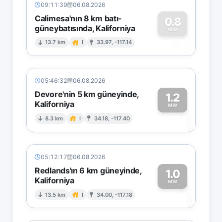
09:11:39
06.08.2026
Calimesa'nın 8 km batı-
0.8
güneybatısında, Kaliforniya
0
MW
13.7 km
I
33.97, -117.14
05:46:32
06.08.2026
Devore'nin 5 km güneyinde,
1.2
Kaliforniya
1
MW
8.3 km
I
34.18, -117.40
05:12:17
06.08.2026
Redlands'ın 6 km güneyinde,
1.0
Kaliforniya
1
MW
13.5 km
I
34.00, -117.18