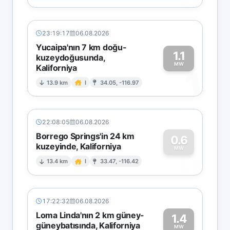
23:19:17
06.08.2026
Yucaipa'nın 7 km doğu-
1.1
kuzeydoğusunda,
MW
Kaliforniya
1
13.9 km
I
34.05, -116.97
22:08:05
06.08.2026
Borrego Springs'in 24 km
0.6
kuzeyinde, Kaliforniya
0
MW
13.4 km
I
33.47, -116.42
17:22:32
06.08.2026
Loma Linda'nın 2 km güney-
1.4
güneybatısında, Kaliforniya
MW