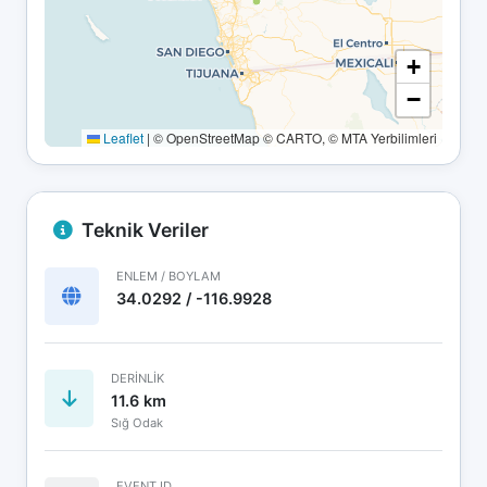
+
−
Leaflet
|
© OpenStreetMap © CARTO, © MTA Yerbilimleri
Teknik Veriler
ENLEM / BOYLAM
34.0292 / -116.9928
DERINLIK
11.6 km
Sığ Odak
EVENT ID