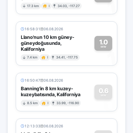
1
17.3 km
I
34.03, -117.27
16:58:31
06.08.2026
Llano'nun 10 km güney-
1.0
güneydoğusunda,
MW
Kaliforniya
1
7.4 km
I
34.41, -117.75
16:50:47
06.08.2026
Banning'in 8 km kuzey-
0.6
kuzeybatısında, Kaliforniya
0
MW
8.5 km
I
33.99, -116.90
12:13:33
06.08.2026