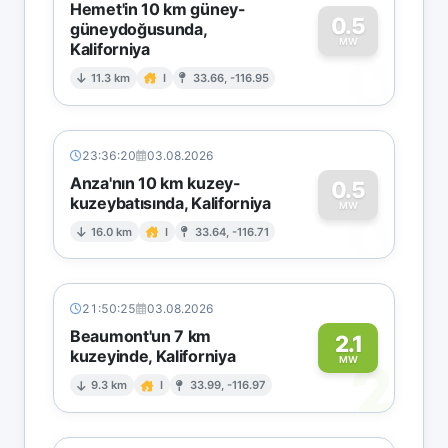
Hemet'in 10 km güney-
0.5
güneydoğusunda,
MW
Kaliforniya
0
11.3 km
I
33.66, -116.95
23:36:20
03.08.2026
Anza'nın 10 km kuzey-
0.5
kuzeybatısında, Kaliforniya
0
MW
16.0 km
I
33.64, -116.71
21:50:25
03.08.2026
Beaumont'un 7 km
2.1
kuzeyinde, Kaliforniya
2
MW
9.3 km
I
33.99, -116.97