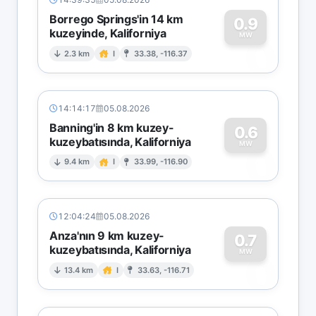
Borrego Springs'in 14 km
0.9
kuzeyinde, Kaliforniya
0
MW
2.3 km
I
33.38, -116.37
14:14:17
05.08.2026
Banning'in 8 km kuzey-
0.6
kuzeybatısında, Kaliforniya
0
MW
9.4 km
I
33.99, -116.90
12:04:24
05.08.2026
Anza'nın 9 km kuzey-
0.7
kuzeybatısında, Kaliforniya
0
MW
13.4 km
I
33.63, -116.71