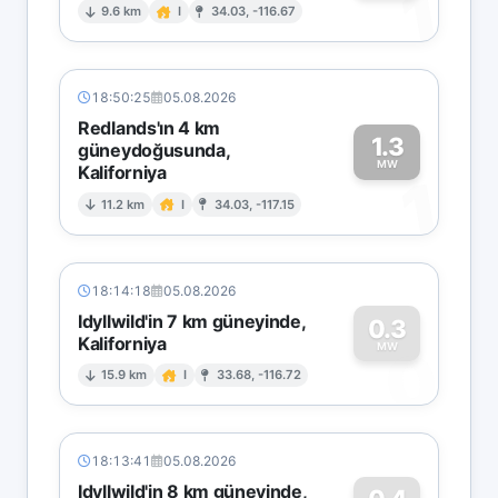
1
9.6 km
I
34.03, -116.67
18:50:25
05.08.2026
Redlands'ın 4 km
1.3
güneydoğusunda,
MW
Kaliforniya
1
11.2 km
I
34.03, -117.15
18:14:18
05.08.2026
Idyllwild'in 7 km güneyinde,
0.3
Kaliforniya
0
MW
15.9 km
I
33.68, -116.72
18:13:41
05.08.2026
Idyllwild'in 8 km güneyinde,