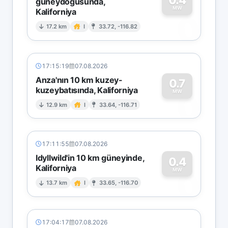
güneydoğusunda,
MW
Kaliforniya
0
17.2 km
I
33.72, -116.82
17:15:19
07.08.2026
Anza'nın 10 km kuzey-
0.7
kuzeybatısında, Kaliforniya
0
MW
12.9 km
I
33.64, -116.71
17:11:55
07.08.2026
Idyllwild'in 10 km güneyinde,
0.4
Kaliforniya
0
MW
13.7 km
I
33.65, -116.70
17:04:17
07.08.2026