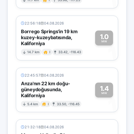
1
11.7 km
I
33.98, -117.25
22:56:18
04.08.2026
Borrego Springs'in 19 km
1.0
kuzey-kuzeybatısında,
MW
Kaliforniya
1
14.7 km
I
33.42, -116.43
22:45:57
04.08.2026
Anza'nın 22 km doğu-
1.4
güneydoğusunda,
MW
Kaliforniya
1
5.4 km
I
33.50, -116.45
21:32:18
04.08.2026