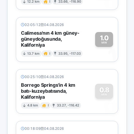
0
12.2 km
I
33.66, -116.90
02:05:12
04.08.2026
Calimesa'nın 4 km güney-
1.0
güneydoğusunda,
MW
Kaliforniya
1
13.7 km
I
33.95, -117.03
00:25:10
04.08.2026
Borrego Springs'in 4 km
0.8
batı-kuzeybatısında,
MW
Kaliforniya
0
4.8 km
I
33.27, -116.42
00:18:09
04.08.2026