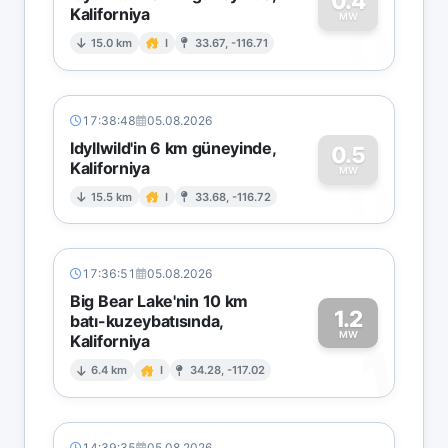
0.4
Kaliforniya
0
MW
15.0 km
I
33.67, -116.71
17:38:48
05.08.2026
Idyllwild'in 6 km güneyinde,
0.5
Kaliforniya
0
MW
15.5 km
I
33.68, -116.72
17:36:51
05.08.2026
Big Bear Lake'nin 10 km
1.2
batı-kuzeybatısında,
MW
Kaliforniya
1
6.4 km
I
34.28, -117.02
14:39:35
05.08.2026