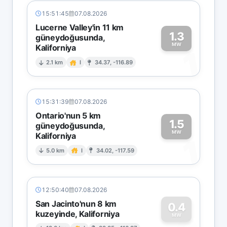
15:51:45
07.08.2026
Lucerne Valley'in 11 km
1.3
güneydoğusunda,
MW
Kaliforniya
1
2.1 km
I
34.37, -116.89
15:31:39
07.08.2026
Ontario'nun 5 km
1.5
güneydoğusunda,
MW
Kaliforniya
1
5.0 km
I
34.02, -117.59
12:50:40
07.08.2026
San Jacinto'nun 8 km
0.4
kuzeyinde, Kaliforniya
MW