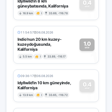
Idyllwild'in 8 km
0.4
güneybatısında, Kaliforniya
0
MW
16.9 km
I
33.69, -116.78
11:54:57
06.08.2026
Indio'nun 20 km kuzey-
1.0
kuzeydoğusunda,
MW
Kaliforniya
1
5.5 km
I
33.89, -116.17
09:36:17
06.08.2026
Idyllwild'in 10 km güneyinde,
0.4
Kaliforniya
0
MW
13.9 km
I
33.65, -116.72