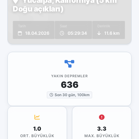
Yucaipa, Kaliforniya (5 km
Doğu açıkları)
Tarih
Saat
Derinlik
18.04.2026
05:29:34
11.6 km
YAKIN DEPREMLER
636
Son 30 gün, 100km
1.0
3.3
ORT. BÜYÜKLÜK
MAX. BÜYÜKLÜK