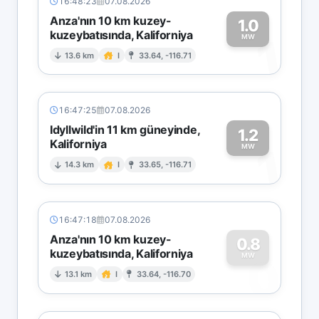
16:48:23
07.08.2026
Anza'nın 10 km kuzey-
1.0
kuzeybatısında, Kaliforniya
1
MW
13.6 km
I
33.64, -116.71
16:47:25
07.08.2026
Idyllwild'in 11 km güneyinde,
1.2
Kaliforniya
1
MW
14.3 km
I
33.65, -116.71
16:47:18
07.08.2026
Anza'nın 10 km kuzey-
0.8
kuzeybatısında, Kaliforniya
0
MW
13.1 km
I
33.64, -116.70