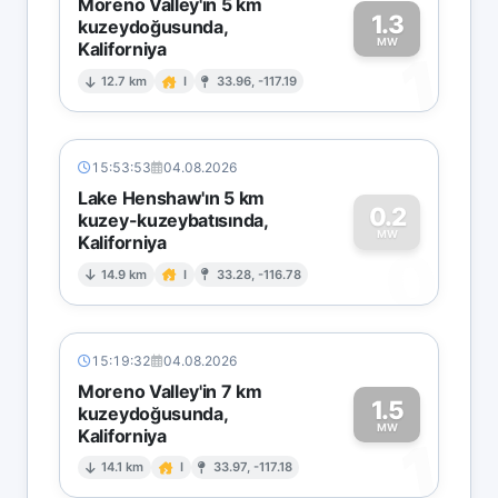
Moreno Valley'in 5 km
1.3
kuzeydoğusunda,
MW
Kaliforniya
1
12.7 km
I
33.96, -117.19
15:53:53
04.08.2026
Lake Henshaw'ın 5 km
0.2
kuzey-kuzeybatısında,
MW
Kaliforniya
0
14.9 km
I
33.28, -116.78
15:19:32
04.08.2026
Moreno Valley'in 7 km
1.5
kuzeydoğusunda,
MW
Kaliforniya
1
14.1 km
I
33.97, -117.18