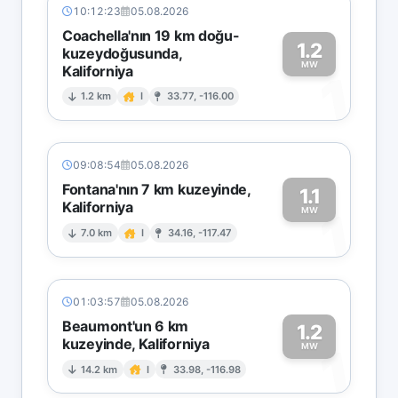
10:12:23
05.08.2026
Coachella'nın 19 km doğu-
1.2
kuzeydoğusunda,
MW
Kaliforniya
1
1.2 km
I
33.77, -116.00
09:08:54
05.08.2026
Fontana'nın 7 km kuzeyinde,
1.1
Kaliforniya
1
MW
7.0 km
I
34.16, -117.47
01:03:57
05.08.2026
Beaumont'un 6 km
1.2
kuzeyinde, Kaliforniya
1
MW
14.2 km
I
33.98, -116.98