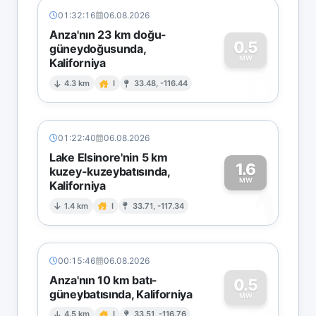
01:32:16
06.08.2026
Anza'nın 23 km doğu-
0.5
güneydoğusunda,
MW
Kaliforniya
0
4.3 km
I
33.48, -116.44
01:22:40
06.08.2026
Lake Elsinore'nin 5 km
1.6
kuzey-kuzeybatısında,
MW
Kaliforniya
1
1.4 km
I
33.71, -117.34
00:15:46
06.08.2026
Anza'nın 10 km batı-
0.5
güneybatısında, Kaliforniya
MW
4.5 km
I
33.51, -116.76