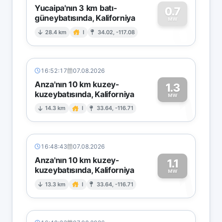
Yucaipa'nın 3 km batı-
0.7
güneybatısında, Kaliforniya
0
MW
28.4 km
I
34.02, -117.08
16:52:17
07.08.2026
Anza'nın 10 km kuzey-
1.3
kuzeybatısında, Kaliforniya
1
MW
14.3 km
I
33.64, -116.71
16:48:43
07.08.2026
Anza'nın 10 km kuzey-
1.1
kuzeybatısında, Kaliforniya
1
MW
13.3 km
I
33.64, -116.71