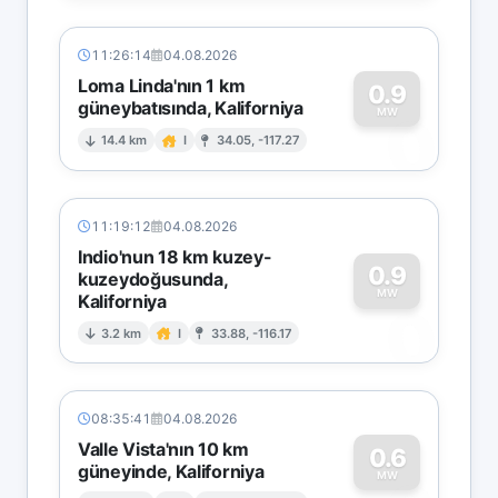
11:26:14
04.08.2026
Loma Linda'nın 1 km
0.9
güneybatısında, Kaliforniya
0
MW
14.4 km
I
34.05, -117.27
11:19:12
04.08.2026
Indio'nun 18 km kuzey-
0.9
kuzeydoğusunda,
MW
Kaliforniya
0
3.2 km
I
33.88, -116.17
08:35:41
04.08.2026
Valle Vista'nın 10 km
0.6
güneyinde, Kaliforniya
MW