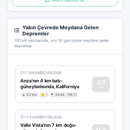
Yakın Çevrede Meydana Gelen
Depremler
100 km yarıçapında, son 30 gün içinde meydana gelen
depremler
17:49:04
07.08.2026
Anza'nın 4 km batı-
0.1
güneybatısında, Kaliforniya
0
MW
5.2 km
I
33.54, -116.71
17:23:45
07.08.2026
Valle Vista'nın 7 km doğu-
0.4