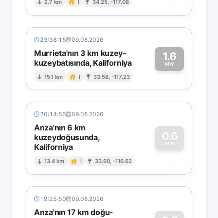
0
2.7 km
I
34.25, -117.08
23:38:15
09.08.2026
Murrieta'nın 3 km kuzey-
1.6
kuzeybatısında, Kaliforniya
1
MW
15.1 km
I
33.58, -117.23
20:14:56
09.08.2026
Anza'nın 6 km
0.6
kuzeydoğusunda,
MW
Kaliforniya
0
13.4 km
I
33.60, -116.62
19:25:50
09.08.2026
Anza'nın 17 km doğu-