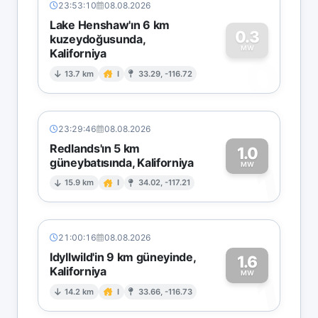
23:53:10
08.08.2026
Lake Henshaw'ın 6 km
0.3
kuzeydoğusunda,
MW
Kaliforniya
0
13.7 km
I
33.29, -116.72
23:29:46
08.08.2026
Redlands'ın 5 km
1.0
güneybatısında, Kaliforniya
1
MW
15.9 km
I
34.02, -117.21
21:00:16
08.08.2026
Idyllwild'in 9 km güneyinde,
1.6
Kaliforniya
1
MW
14.2 km
I
33.66, -116.73