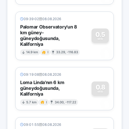
09:39:02
08.08.2026
Palomar Observatory'un 8
km güney-
0.5
güneydoğusunda,
MW
Kaliforniya
0
14.9 km
I
33.29, -116.83
09:19:08
08.08.2026
Loma Linda'nın 6 km
0.8
güneydoğusunda,
MW
Kaliforniya
0
5.7 km
I
34.00, -117.22
09:01:55
08.08.2026