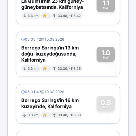
La Quinta'nın 23 km güney-
1.1
güneybatısında, Kaliforniya
1
MW
6.6 km
I
33.48, -116.42
06:05:42
10.08.2026
Borrego Springs'in 13 km
1.0
doğu-kuzeydoğusunda,
MW
Kaliforniya
1
3.3 km
I
33.30, -116.25
06:01:43
10.08.2026
Borrego Springs'in 16 km
0.3
kuzeyinde, Kaliforniya
0
MW
9.3 km
I
33.40, -116.39