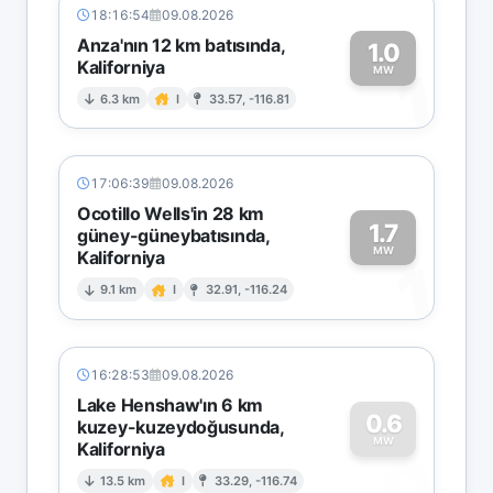
18:16:54
09.08.2026
Anza'nın 12 km batısında,
1.0
Kaliforniya
1
MW
6.3 km
I
33.57, -116.81
17:06:39
09.08.2026
Ocotillo Wells'in 28 km
1.7
güney-güneybatısında,
MW
Kaliforniya
1
9.1 km
I
32.91, -116.24
16:28:53
09.08.2026
Lake Henshaw'ın 6 km
0.6
kuzey-kuzeydoğusunda,
MW
Kaliforniya
0
13.5 km
I
33.29, -116.74