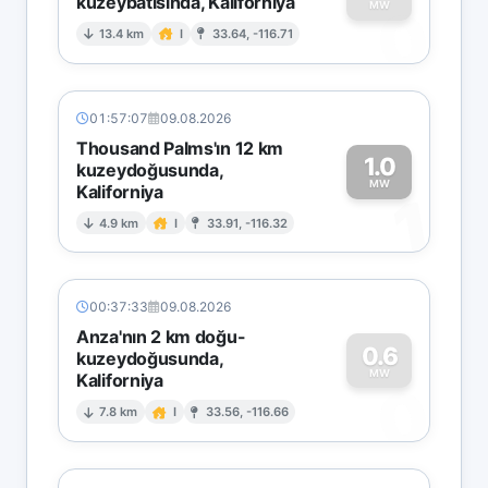
kuzeybatısında, Kaliforniya
0
MW
13.4 km
I
33.64, -116.71
01:57:07
09.08.2026
Thousand Palms'ın 12 km
1.0
kuzeydoğusunda,
MW
Kaliforniya
1
4.9 km
I
33.91, -116.32
00:37:33
09.08.2026
Anza'nın 2 km doğu-
0.6
kuzeydoğusunda,
MW
Kaliforniya
0
7.8 km
I
33.56, -116.66