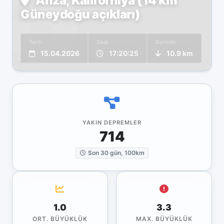
Anza, Kaliforniya (14 km
Güneydoğu açıkları)
Tarih
Saat
Derinlik
15.04.2026
17:20:25
10.9 km
YAKIN DEPREMLER
714
Son 30 gün, 100km
1.0
3.3
ORT. BÜYÜKLÜK
MAX. BÜYÜKLÜK