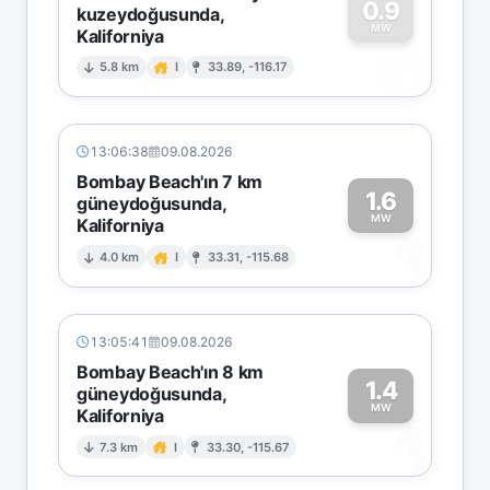
0.9
kuzeydoğusunda,
MW
Kaliforniya
0
5.8 km
I
33.89, -116.17
13:06:38
09.08.2026
Bombay Beach'ın 7 km
1.6
güneydoğusunda,
MW
Kaliforniya
1
4.0 km
I
33.31, -115.68
13:05:41
09.08.2026
Bombay Beach'ın 8 km
1.4
güneydoğusunda,
MW
Kaliforniya
1
7.3 km
I
33.30, -115.67