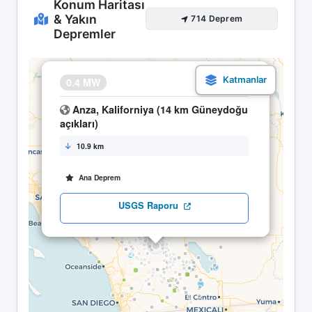
Konum Haritası
& Yakın
714 Deprem
Depremler
×
0.4 MW
15.04 17:20
Anza, Kaliforniya (14 km Güneydoğu
açıkları)
10.9 km
Ana Deprem
USGS Raporu