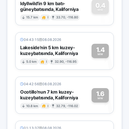
Idyllwild'in 9 km batı-
0.4
güneybatısında, Kaliforniya
0
MW
15.7 km
I
33.70, -116.80
04:43:15
08.08.2026
Lakeside'nin 5 km kuzey-
1.4
kuzeybatısında, Kaliforniya
1
MW
5.0 km
I
32.90, -116.95
04:42:56
08.08.2026
Ocotillo'nun 7 km kuzey-
1.6
kuzeybatısında, Kaliforniya
1
MW
10.8 km
I
32.79, -116.02
01:13:37
08.08.2026