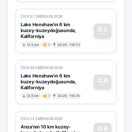
03:51:39
09.08.2026
Lake Henshaw'ın 6 km
0.5
kuzey-kuzeydoğusunda,
MW
Kaliforniya
0
12.3 km
I
33.29, -116.73
03:38:08
09.08.2026
Lake Henshaw'ın 6 km
0.9
kuzey-kuzeydoğusunda,
MW
Kaliforniya
0
12.5 km
I
33.29, -116.74
03:22:54
09.08.2026
Anza'nın 10 km kuzey-
0.8