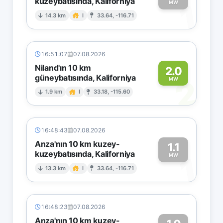
kuzeybatısında, Kaliforniya
1
MW
14.3 km
I
33.64, -116.71
16:51:07
07.08.2026
Niland'ın 10 km
2.0
güneybatısında, Kaliforniya
2
MW
1.9 km
I
33.18, -115.60
16:48:43
07.08.2026
Anza'nın 10 km kuzey-
1.1
kuzeybatısında, Kaliforniya
1
MW
13.3 km
I
33.64, -116.71
16:48:23
07.08.2026
Anza'nın 10 km kuzey-