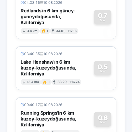
04:33:15
10.08.2026
Redlands'ın 6 km güney-
0.7
güneydoğusunda,
MW
Kaliforniya
0
3.4 km
I
34.01, -117.16
03:40:35
10.08.2026
Lake Henshaw'ın 6 km
0.5
kuzey-kuzeydoğusunda,
MW
Kaliforniya
0
13.4 km
I
33.29, -116.74
00:40:17
10.08.2026
Running Springs'in 6 km
0.6
kuzey-kuzeydoğusunda,
MW
Kaliforniya