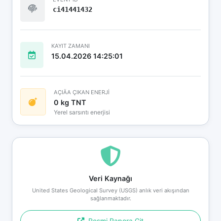
ci41441432
KAYIT ZAMANI
15.04.2026 14:25:01
AÇIÄA ÇIKAN ENERJİ
0 kg TNT
Yerel sarsıntı enerjisi
Veri Kaynağı
United States Geological Survey (USGS) anlık veri akışından
sağlanmaktadır.
Resmi Rapora Git