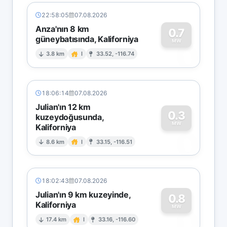
22:58:05
07.08.2026
Anza'nın 8 km
0.7
güneybatısında, Kaliforniya
0
MW
3.8 km
I
33.52, -116.74
18:06:14
07.08.2026
Julian'ın 12 km
0.3
kuzeydoğusunda,
MW
Kaliforniya
0
8.6 km
I
33.15, -116.51
18:02:43
07.08.2026
Julian'ın 9 km kuzeyinde,
0.8
Kaliforniya
0
MW
17.4 km
I
33.16, -116.60