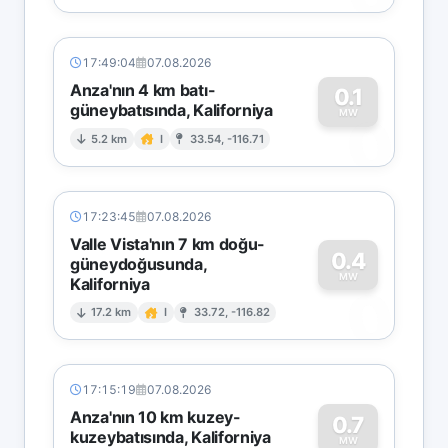
17:49:04
07.08.2026
Anza'nın 4 km batı-
0.1
güneybatısında, Kaliforniya
0
MW
5.2 km
I
33.54, -116.71
17:23:45
07.08.2026
Valle Vista'nın 7 km doğu-
0.4
güneydoğusunda,
MW
Kaliforniya
0
17.2 km
I
33.72, -116.82
17:15:19
07.08.2026
Anza'nın 10 km kuzey-
0.7
kuzeybatısında, Kaliforniya
MW