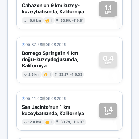
Cabazon'un 9 km kuzey-
1.1
kuzeybatısında, Kaliforniya
1
MW
16.8 km
I
33.99, -116.81
05:37:58
09.08.2026
Borrego Springs'in 4 km
0.4
doğu-kuzeydoğusunda,
MW
Kaliforniya
0
2.8 km
I
33.27, -116.33
05:11:00
09.08.2026
San Jacinto'nun 1 km
1.4
kuzeybatısında, Kaliforniya
1
MW
12.8 km
I
33.79, -116.97