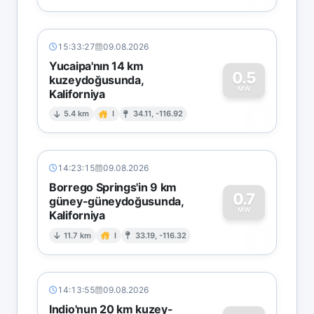
15:33:27
09.08.2026
Yucaipa'nın 14 km
0.5
kuzeydoğusunda,
MW
Kaliforniya
0
5.4 km
I
34.11, -116.92
14:23:15
09.08.2026
Borrego Springs'in 9 km
0.7
güney-güneydoğusunda,
MW
Kaliforniya
0
11.7 km
I
33.19, -116.32
14:13:55
09.08.2026
Indio'nun 20 km kuzey-