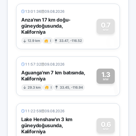
13:01:36
09.08.2026
Anza'nın 17 km doğu-
0.7
güneydoğusunda,
MW
Kaliforniya
0
12.9 km
I
33.47, -116.52
11:57:32
09.08.2026
Aguanga'nın 7 km batısında,
1.3
Kaliforniya
1
MW
29.3 km
I
33.45, -116.94
11:22:59
09.08.2026
Lake Henshaw'ın 3 km
0.6
güneydoğusunda,
MW
Kaliforniya