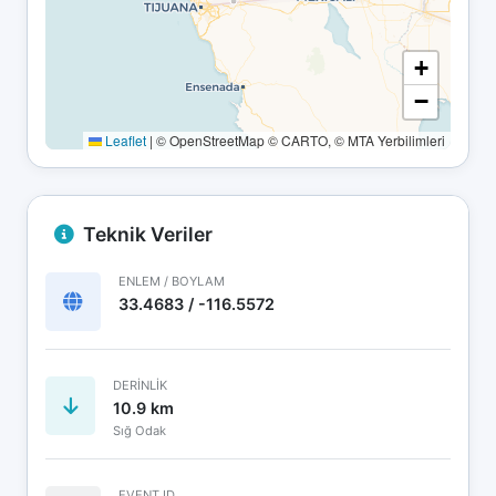
+
−
Leaflet
|
© OpenStreetMap © CARTO, © MTA Yerbilimleri
Teknik Veriler
ENLEM / BOYLAM
33.4683 / -116.5572
DERINLIK
10.9 km
Sığ Odak
EVENT ID