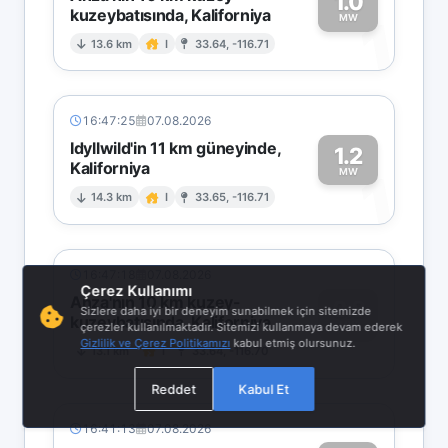
1.0
kuzeybatısında, Kaliforniya
1
MW
13.6 km
I
33.64, -116.71
16:47:25
07.08.2026
Idyllwild'in 11 km güneyinde,
1.2
Kaliforniya
1
MW
14.3 km
I
33.65, -116.71
16:47:18
07.08.2026
Çerez Kullanımı
Anza'nın 10 km kuzey-
0.8
Sizlere daha iyi bir deneyim sunabilmek için sitemizde
kuzeybatısında, Kaliforniya
0
MW
çerezler kullanılmaktadır. Sitemizi kullanmaya devam ederek
Gizlilik ve Çerez Politikamızı
kabul etmiş olursunuz.
13.1 km
I
33.64, -116.70
Reddet
Kabul Et
16:41:13
07.08.2026