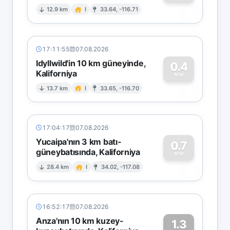
0
12.9 km
I
33.64, -116.71
17:11:55
07.08.2026
Idyllwild'in 10 km güneyinde,
0.4
Kaliforniya
0
MW
13.7 km
I
33.65, -116.70
17:04:17
07.08.2026
Yucaipa'nın 3 km batı-
0.7
güneybatısında, Kaliforniya
0
MW
28.4 km
I
34.02, -117.08
16:52:17
07.08.2026
Anza'nın 10 km kuzey-
1.3