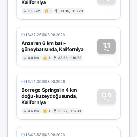
Kaliforniya
0
10.8 km
I
33.36, -116.28
18:27:25
08.08.2026
Anza'nın 6 km batı-
1.1
güneybatısında, Kaliforniya
1
MW
6.9 km
I
33.53, -116.72
16:11:09
08.08.2026
Borrego Springs'in 4 km
0.6
doğu-kuzeydoğusunda,
MW
Kaliforniya
0
4.6 km
I
33.27, -116.33
15:08:58
08.08.2026