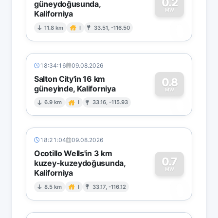
0.2
güneydoğusunda,
MW
Kaliforniya
0
11.8 km
I
33.51, -116.50
18:34:16
09.08.2026
Salton City'in 16 km
0.8
güneyinde, Kaliforniya
0
MW
6.9 km
I
33.16, -115.93
18:21:04
09.08.2026
Ocotillo Wells'in 3 km
0.7
kuzey-kuzeydoğusunda,
MW
Kaliforniya
0
8.5 km
I
33.17, -116.12