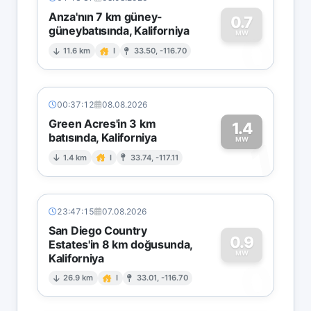
Anza'nın 7 km güney-
0.7
güneybatısında, Kaliforniya
0
MW
11.6 km
I
33.50, -116.70
00:37:12
08.08.2026
Green Acres'in 3 km
1.4
batısında, Kaliforniya
1
MW
1.4 km
I
33.74, -117.11
23:47:15
07.08.2026
San Diego Country
0.9
Estates'in 8 km doğusunda,
MW
Kaliforniya
0
26.9 km
I
33.01, -116.70