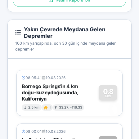
Yakın Çevrede Meydana Gelen
Depremler
100 km yarıçapında, son 30 gün içinde meydana gelen
depremler
08:05:41
10.08.2026
Borrego Springs'in 4 km
0.8
doğu-kuzeydoğusunda,
MW
Kaliforniya
0
2.5 km
I
33.27, -116.33
08:00:01
10.08.2026