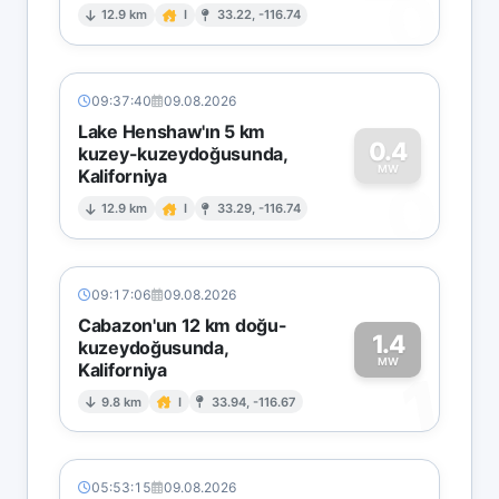
0
12.9 km
I
33.22, -116.74
09:37:40
09.08.2026
Lake Henshaw'ın 5 km
0.4
kuzey-kuzeydoğusunda,
MW
Kaliforniya
0
12.9 km
I
33.29, -116.74
09:17:06
09.08.2026
Cabazon'un 12 km doğu-
1.4
kuzeydoğusunda,
MW
Kaliforniya
1
9.8 km
I
33.94, -116.67
05:53:15
09.08.2026