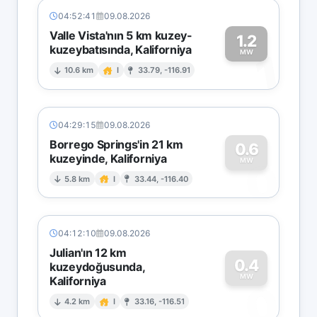
04:52:41
09.08.2026
Valle Vista'nın 5 km kuzey-
1.2
kuzeybatısında, Kaliforniya
1
MW
10.6 km
I
33.79, -116.91
04:29:15
09.08.2026
Borrego Springs'in 21 km
0.6
kuzeyinde, Kaliforniya
0
MW
5.8 km
I
33.44, -116.40
04:12:10
09.08.2026
Julian'ın 12 km
0.4
kuzeydoğusunda,
MW
Kaliforniya
0
4.2 km
I
33.16, -116.51