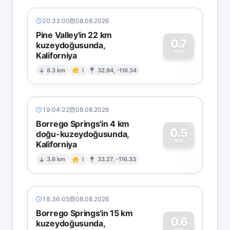
20:33:00
08.08.2026
Pine Valley'in 22 km
0.7
kuzeydoğusunda,
MW
Kaliforniya
0
8.3 km
I
32.94, -116.34
19:04:22
08.08.2026
Borrego Springs'in 4 km
0.5
doğu-kuzeydoğusunda,
MW
Kaliforniya
0
3.6 km
I
33.27, -116.33
18:36:05
08.08.2026
Borrego Springs'in 15 km
0.6
kuzeydoğusunda,
MW