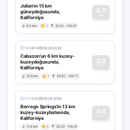
Julian'ın 15 km
0.5
güneydoğusunda,
MW
Kaliforniya
0
8.5 km
I
33.01, -116.47
13:38:09
08.08.2026
Cabazon'un 6 km kuzey-
0.8
kuzeydoğusunda,
MW
Kaliforniya
0
13.9 km
I
33.97, -116.77
11:10:00
08.08.2026
Borrego Springs'in 13 km
0.6
kuzey-kuzeybatısında,
MW
Kaliforniya
0
11.6 km
I
33.37, -116.41