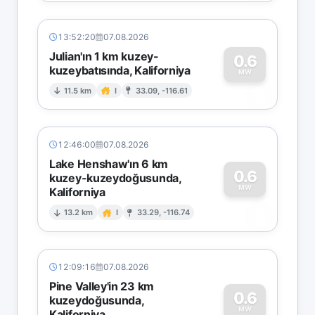
13:52:20
07.08.2026
Julian'ın 1 km kuzey-
0.6
kuzeybatısında, Kaliforniya
0
MW
11.5 km
I
33.09, -116.61
12:46:00
07.08.2026
Lake Henshaw'ın 6 km
0.6
kuzey-kuzeydoğusunda,
MW
Kaliforniya
0
13.2 km
I
33.29, -116.74
12:09:16
07.08.2026
Pine Valley'in 23 km
0.6
kuzeydoğusunda,
MW
Kaliforniya