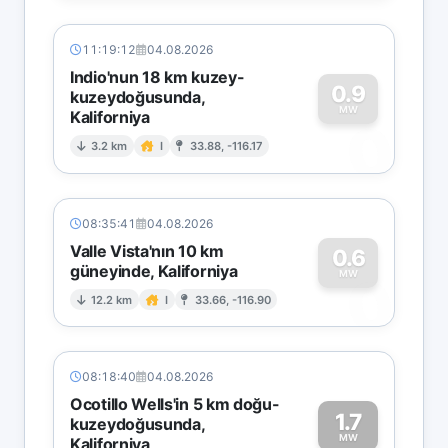
11:19:12
04.08.2026
Indio'nun 18 km kuzey-
0.9
kuzeydoğusunda,
MW
Kaliforniya
0
3.2 km
I
33.88, -116.17
08:35:41
04.08.2026
Valle Vista'nın 10 km
0.6
güneyinde, Kaliforniya
0
MW
12.2 km
I
33.66, -116.90
08:18:40
04.08.2026
Ocotillo Wells'in 5 km doğu-
1.7
kuzeydoğusunda,
MW
Kaliforniya