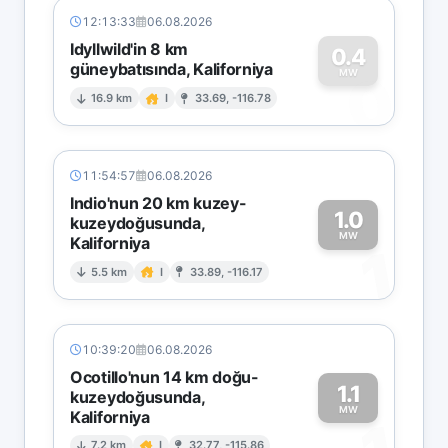
12:13:33
06.08.2026
Idyllwild'in 8 km
0.4
güneybatısında, Kaliforniya
0
MW
16.9 km
I
33.69, -116.78
11:54:57
06.08.2026
Indio'nun 20 km kuzey-
1.0
kuzeydoğusunda,
MW
Kaliforniya
1
5.5 km
I
33.89, -116.17
10:39:20
06.08.2026
Ocotillo'nun 14 km doğu-
1.1
kuzeydoğusunda,
MW
Kaliforniya
7.2 km
I
32.77, -115.86