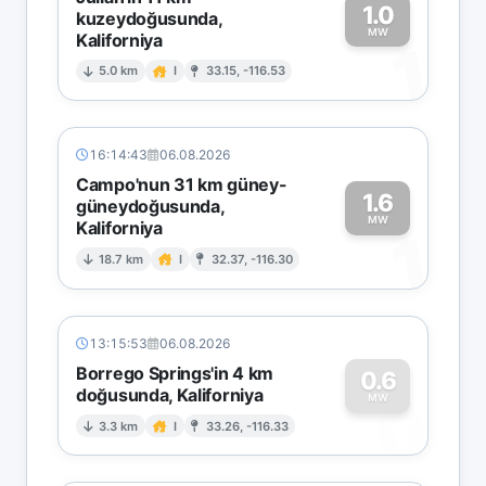
1.0
kuzeydoğusunda,
MW
Kaliforniya
1
5.0 km
I
33.15, -116.53
16:14:43
06.08.2026
Campo'nun 31 km güney-
1.6
güneydoğusunda,
MW
Kaliforniya
1
18.7 km
I
32.37, -116.30
13:15:53
06.08.2026
Borrego Springs'in 4 km
0.6
doğusunda, Kaliforniya
0
MW
3.3 km
I
33.26, -116.33