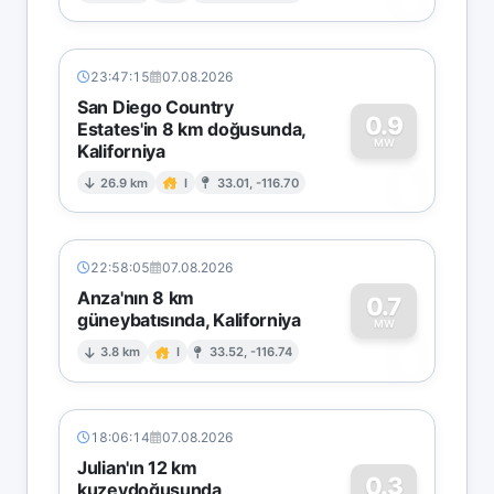
23:47:15
07.08.2026
San Diego Country
0.9
Estates'in 8 km doğusunda,
MW
Kaliforniya
0
26.9 km
I
33.01, -116.70
22:58:05
07.08.2026
Anza'nın 8 km
0.7
güneybatısında, Kaliforniya
0
MW
3.8 km
I
33.52, -116.74
18:06:14
07.08.2026
Julian'ın 12 km
0.3
kuzeydoğusunda,