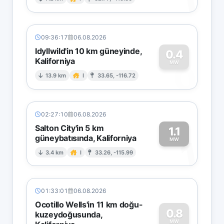
1
09:36:17
06.08.2026
Idyllwild'in 10 km güneyinde,
0.4
Kaliforniya
0
MW
13.9 km
I
33.65, -116.72
02:27:10
06.08.2026
Salton City'in 5 km
1.1
güneybatısında, Kaliforniya
1
MW
3.4 km
I
33.26, -115.99
01:33:01
06.08.2026
Ocotillo Wells'in 11 km doğu-
0.8
kuzeydoğusunda,
MW