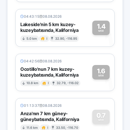
04:43:15
08.08.2026
Lakeside'nin 5 km kuzey-
1.4
kuzeybatısında, Kaliforniya
1
MW
5.0 km
I
32.90, -116.95
04:42:56
08.08.2026
Ocotillo'nun 7 km kuzey-
1.6
kuzeybatısında, Kaliforniya
1
MW
10.8 km
I
32.79, -116.02
01:13:37
08.08.2026
Anza'nın 7 km güney-
0.7
güneybatısında, Kaliforniya
0
MW
11.6 km
I
33.50, -116.70