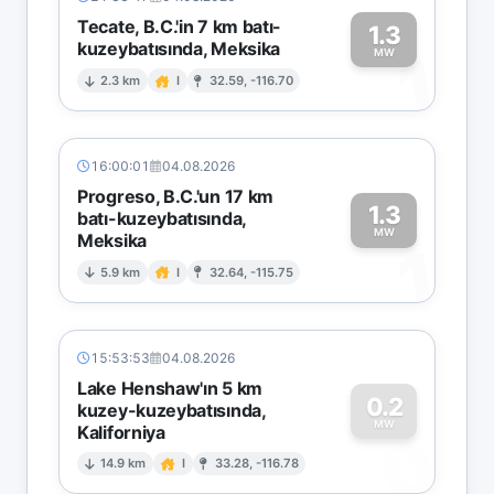
Tecate, B.C.'in 7 km batı-
1.3
kuzeybatısında, Meksika
1
MW
2.3 km
I
32.59, -116.70
16:00:01
04.08.2026
Progreso, B.C.'un 17 km
1.3
batı-kuzeybatısında,
MW
Meksika
1
5.9 km
I
32.64, -115.75
15:53:53
04.08.2026
Lake Henshaw'ın 5 km
0.2
kuzey-kuzeybatısında,
MW
Kaliforniya
0
14.9 km
I
33.28, -116.78