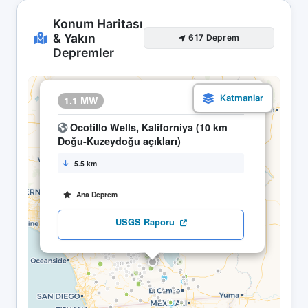
Konum Haritası
& Yakın
617 Deprem
Depremler
×
1.1 MW
22.04 14:36
Ocotillo Wells, Kaliforniya (10 km
Doğu-Kuzeydoğu açıkları)
5.5 km
Ana Deprem
USGS Raporu