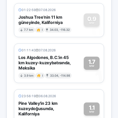
01:22:59
07.08.2026
Joshua Tree'nin 11 km
0.9
güneyinde, Kaliforniya
0
MW
7.7 km
I
34.03, -116.32
01:11:43
07.08.2026
Los Algodones, B.C.'in 45
1.7
km kuzey-kuzeybatısında,
MW
Meksika
1
3.9 km
I
33.04, -114.98
23:56:19
06.08.2026
Pine Valley'in 23 km
1.1
kuzeydoğusunda,
MW
Kaliforniya