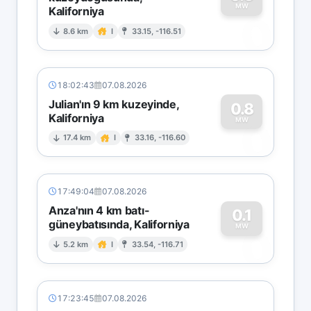
MW
Kaliforniya
0
8.6 km
I
33.15, -116.51
18:02:43
07.08.2026
Julian'ın 9 km kuzeyinde,
0.8
Kaliforniya
0
MW
17.4 km
I
33.16, -116.60
17:49:04
07.08.2026
Anza'nın 4 km batı-
0.1
güneybatısında, Kaliforniya
0
MW
5.2 km
I
33.54, -116.71
17:23:45
07.08.2026