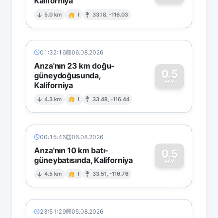
Kaliforniya
0
5.0 km
I
33.18, -116.03
01:32:16
06.08.2026
Anza'nın 23 km doğu-
0.5
güneydoğusunda,
MW
Kaliforniya
0
4.3 km
I
33.48, -116.44
00:15:46
06.08.2026
Anza'nın 10 km batı-
0.5
güneybatısında, Kaliforniya
0
MW
4.5 km
I
33.51, -116.76
23:51:29
05.08.2026