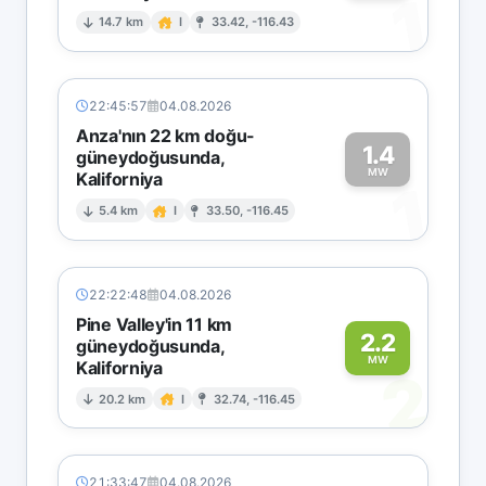
1
14.7 km
I
33.42, -116.43
22:45:57
04.08.2026
Anza'nın 22 km doğu-
1.4
güneydoğusunda,
MW
Kaliforniya
1
5.4 km
I
33.50, -116.45
22:22:48
04.08.2026
Pine Valley'in 11 km
2.2
güneydoğusunda,
MW
Kaliforniya
2
20.2 km
I
32.74, -116.45
21:33:47
04.08.2026