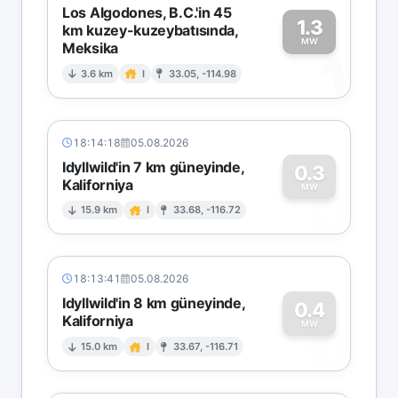
Los Algodones, B.C.'in 45
1.3
km kuzey-kuzeybatısında,
MW
Meksika
1
3.6 km
I
33.05, -114.98
18:14:18
05.08.2026
Idyllwild'in 7 km güneyinde,
0.3
Kaliforniya
0
MW
15.9 km
I
33.68, -116.72
18:13:41
05.08.2026
Idyllwild'in 8 km güneyinde,
0.4
Kaliforniya
0
MW
15.0 km
I
33.67, -116.71