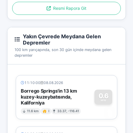
Resmi Rapora Git
Yakın Çevrede Meydana Gelen
Depremler
100 km yarıçapında, son 30 gün içinde meydana gelen
depremler
11:10:00
08.08.2026
Borrego Springs'in 13 km
0.6
kuzey-kuzeybatısında,
MW
Kaliforniya
0
11.6 km
I
33.37, -116.41