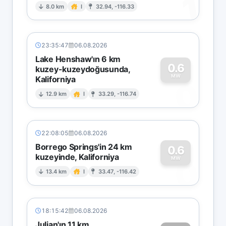
1
8.0 km
I
32.94, -116.33
23:35:47
06.08.2026
Lake Henshaw'ın 6 km
0.6
kuzey-kuzeydoğusunda,
MW
Kaliforniya
0
12.9 km
I
33.29, -116.74
22:08:05
06.08.2026
Borrego Springs'in 24 km
0.6
kuzeyinde, Kaliforniya
0
MW
13.4 km
I
33.47, -116.42
18:15:42
06.08.2026
Julian'ın 11 km