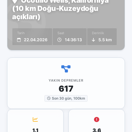
Ocotillo Wells, Kaliforniya
(10 km Doğu-Kuzeydoğu
açıkları)
Tarih
Saat
Derinlik
22.04.2026
14:36:13
5.5 km
YAKIN DEPREMLER
617
Son 30 gün, 100km
1.1
3.6