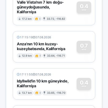
Valle Vista'nın 7 km doğu-
0.4
güneydoğusunda,
MW
Kaliforniya
0
17.2 km
I
33.72, -116.82
17:15:19
07.08.2026
Anza'nın 10 km kuzey-
0.7
kuzeybatısında, Kaliforniya
0
MW
12.9 km
I
33.64, -116.71
17:11:55
07.08.2026
Idyllwild'in 10 km güneyinde,
0.4
Kaliforniya
0
MW
13.7 km
I
33.65, -116.70