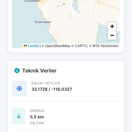
+
−
Leaflet
|
© OpenStreetMap © CARTO, © MTA Yerbilimleri
Teknik Veriler
ENLEM / BOYLAM
33.1728 / -116.0327
DERINLIK
5.5 km
Sığ Odak