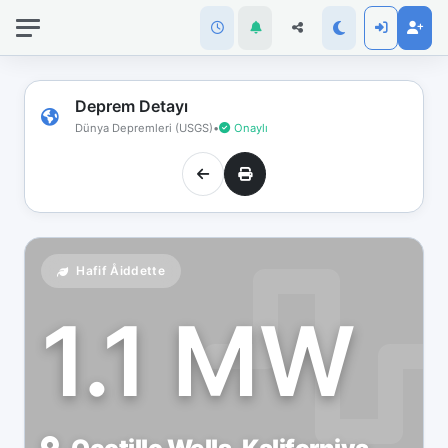
İnternet
bağlantınız
koptu!
Çevrimdışı
Deprem Detayı
moddasınız.
Dünya Depremleri (USGS)
•
Onaylı
Hafif Åiddette
1.1 MW