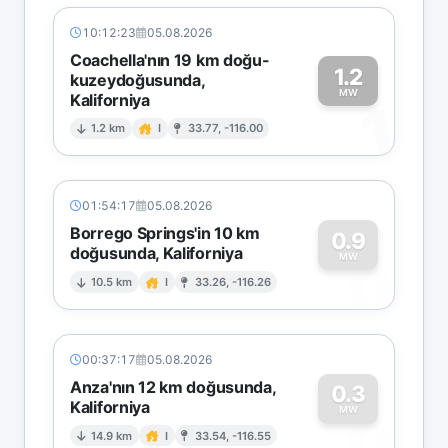
10:12:23
05.08.2026
Coachella'nın 19 km doğu-
1.2
kuzeydoğusunda,
MW
Kaliforniya
1
1.2 km
I
33.77, -116.00
01:54:17
05.08.2026
Borrego Springs'in 10 km
0.9
doğusunda, Kaliforniya
0
MW
10.5 km
I
33.26, -116.26
00:37:17
05.08.2026
Anza'nın 12 km doğusunda,
0.3
Kaliforniya
0
MW
14.9 km
I
33.54, -116.55