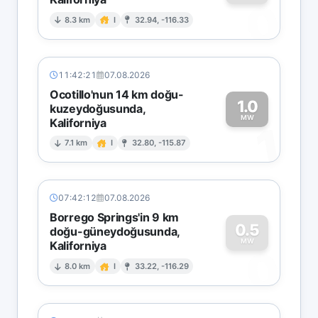
0
8.3 km
I
32.94, -116.33
11:42:21
07.08.2026
Ocotillo'nun 14 km doğu-
1.0
kuzeydoğusunda,
MW
Kaliforniya
1
7.1 km
I
32.80, -115.87
07:42:12
07.08.2026
Borrego Springs'in 9 km
0.5
doğu-güneydoğusunda,
MW
Kaliforniya
0
8.0 km
I
33.22, -116.29