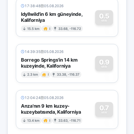
17:38:48
05.08.2026
Idyllwild'in 6 km güneyinde,
0.5
Kaliforniya
0
MW
15.5 km
I
33.68, -116.72
14:39:35
05.08.2026
Borrego Springs'in 14 km
0.9
kuzeyinde, Kaliforniya
0
MW
2.3 km
I
33.38, -116.37
12:04:24
05.08.2026
Anza'nın 9 km kuzey-
0.7
kuzeybatısında, Kaliforniya
0
MW
13.4 km
I
33.63, -116.71