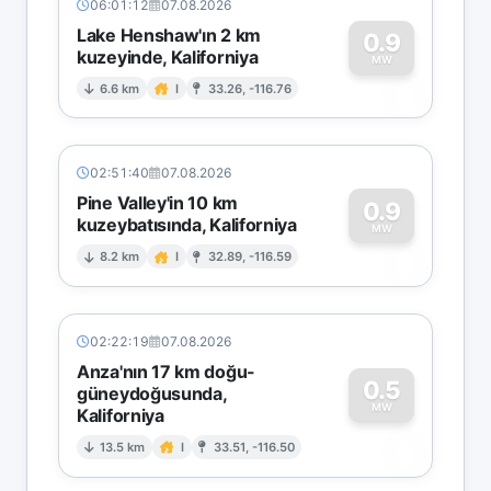
06:01:12
07.08.2026
Lake Henshaw'ın 2 km
0.9
kuzeyinde, Kaliforniya
0
MW
6.6 km
I
33.26, -116.76
02:51:40
07.08.2026
Pine Valley'in 10 km
0.9
kuzeybatısında, Kaliforniya
0
MW
8.2 km
I
32.89, -116.59
02:22:19
07.08.2026
Anza'nın 17 km doğu-
0.5
güneydoğusunda,
MW
Kaliforniya
0
13.5 km
I
33.51, -116.50