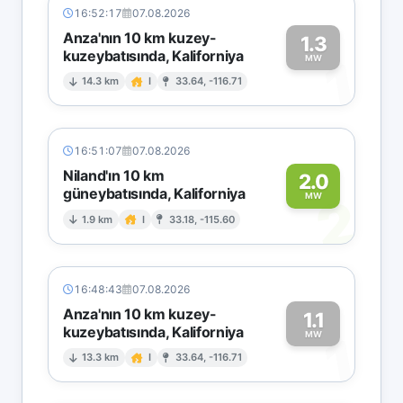
16:52:17
07.08.2026
Anza'nın 10 km kuzey-
1.3
kuzeybatısında, Kaliforniya
1
MW
14.3 km
I
33.64, -116.71
16:51:07
07.08.2026
Niland'ın 10 km
2.0
güneybatısında, Kaliforniya
2
MW
1.9 km
I
33.18, -115.60
16:48:43
07.08.2026
Anza'nın 10 km kuzey-
1.1
kuzeybatısında, Kaliforniya
1
MW
13.3 km
I
33.64, -116.71