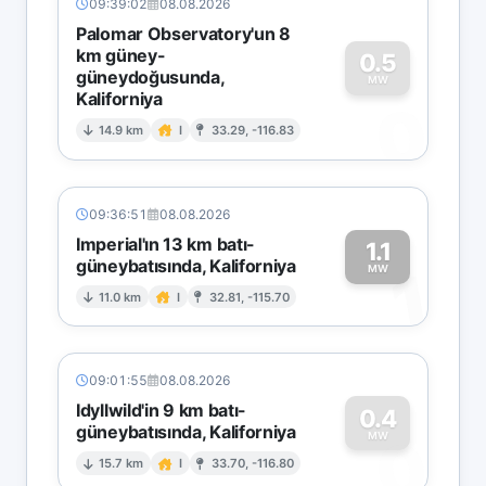
09:39:02
08.08.2026
Palomar Observatory'un 8
km güney-
0.5
güneydoğusunda,
MW
Kaliforniya
0
14.9 km
I
33.29, -116.83
09:36:51
08.08.2026
Imperial'ın 13 km batı-
1.1
güneybatısında, Kaliforniya
1
MW
11.0 km
I
32.81, -115.70
09:01:55
08.08.2026
Idyllwild'in 9 km batı-
0.4
güneybatısında, Kaliforniya
0
MW
15.7 km
I
33.70, -116.80