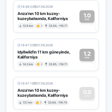
16:48:23
07.08.2026
Anza'nın 10 km kuzey-
1.0
kuzeybatısında, Kaliforniya
1
MW
13.6 km
I
33.64, -116.71
16:47:25
07.08.2026
Idyllwild'in 11 km güneyinde,
1.2
Kaliforniya
1
MW
14.3 km
I
33.65, -116.71
16:47:18
07.08.2026
Anza'nın 10 km kuzey-
0.8
kuzeybatısında, Kaliforniya
0
MW
13.1 km
I
33.64, -116.70