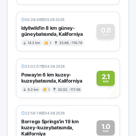
00:28:49
05.08.2026
Idyllwild'in 8 km güney-
0.8
güneybatısında, Kaliforniya
0
MW
14.2 km
I
33.68, -116.76
23:02:07
04.08.2026
Poway'ın 6 km kuzey-
2.1
kuzeybatısında, Kaliforniya
2
MW
8.2 km
I
33.02, -117.06
22:56:18
04.08.2026
Borrego Springs'in 19 km
1.0
kuzey-kuzeybatısında,
MW
Kaliforniya