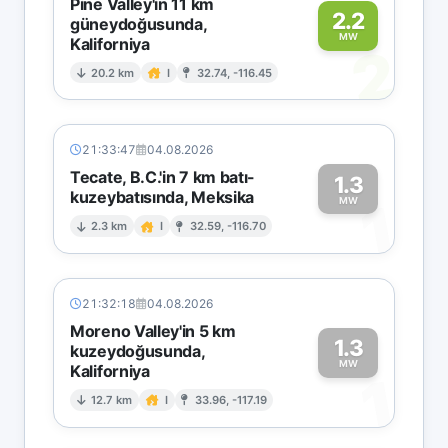
Pine Valley'in 11 km
2.2
güneydoğusunda,
MW
Kaliforniya
2
20.2 km
I
32.74, -116.45
21:33:47
04.08.2026
Tecate, B.C.'in 7 km batı-
1.3
kuzeybatısında, Meksika
1
MW
2.3 km
I
32.59, -116.70
21:32:18
04.08.2026
Moreno Valley'in 5 km
1.3
kuzeydoğusunda,
MW
Kaliforniya
1
12.7 km
I
33.96, -117.19