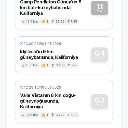
Camp Pendleton Güney'un 8
1.1
km batı-kuzeybatısında,
MW
Kaliforniya
1
15.4 km
I
33.25, -117.45
13:00:06
03.08.2026
Idyllwild'in 9 km
0.4
güneybatısında, Kaliforniya
0
MW
15.5 km
I
33.68, -116.79
12:28:12
03.08.2026
Valle Vista'nın 8 km doğu-
0.3
güneydoğusunda,
MW
Kaliforniya
0
14.6 km
I
33.72, -116.82