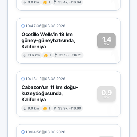
1
9.0 km
I
33.47, -116.64
10:47:06
03.08.2026
Ocotillo Wells'in 19 km
1.4
güney-güneybatısında,
MW
Kaliforniya
1
11.6 km
I
32.98, -116.21
10:18:12
03.08.2026
Cabazon'un 11 km doğu-
0.9
kuzeydoğusunda,
MW
Kaliforniya
0
9.9 km
I
33.97, -116.69
10:04:56
03.08.2026