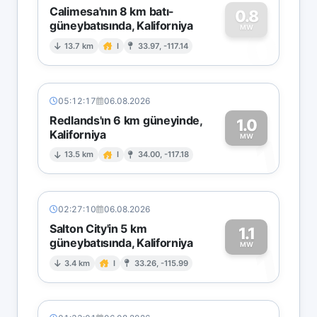
Calimesa'nın 8 km batı-
0.8
güneybatısında, Kaliforniya
0
MW
13.7 km
I
33.97, -117.14
05:12:17
06.08.2026
Redlands'ın 6 km güneyinde,
1.0
Kaliforniya
1
MW
13.5 km
I
34.00, -117.18
02:27:10
06.08.2026
Salton City'in 5 km
1.1
güneybatısında, Kaliforniya
1
MW
3.4 km
I
33.26, -115.99