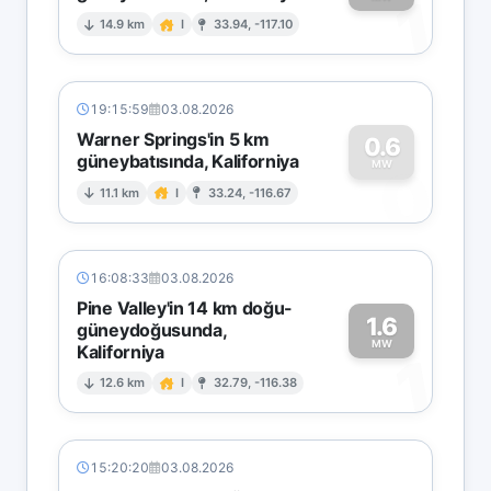
1
14.9 km
I
33.94, -117.10
19:15:59
03.08.2026
Warner Springs'in 5 km
0.6
güneybatısında, Kaliforniya
0
MW
11.1 km
I
33.24, -116.67
16:08:33
03.08.2026
Pine Valley'in 14 km doğu-
1.6
güneydoğusunda,
MW
Kaliforniya
1
12.6 km
I
32.79, -116.38
15:20:20
03.08.2026