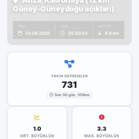
Anza, Kaliforniya (12 km
Güney-Güneydoğu açıkları)
Tarih
Saat
Derinlik
24.04.2026
05:50:53
8.9 km
YAKIN DEPREMLER
731
Son 30 gün, 100km
1.0
3.3
ORT. BÜYÜKLÜK
MAX. BÜYÜKLÜK