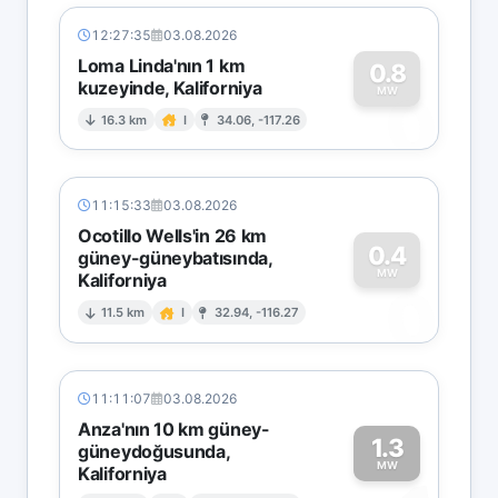
12:27:35
03.08.2026
Loma Linda'nın 1 km
0.8
kuzeyinde, Kaliforniya
0
MW
16.3 km
I
34.06, -117.26
11:15:33
03.08.2026
Ocotillo Wells'in 26 km
0.4
güney-güneybatısında,
MW
Kaliforniya
0
11.5 km
I
32.94, -116.27
11:11:07
03.08.2026
Anza'nın 10 km güney-
1.3
güneydoğusunda,
MW
Kaliforniya