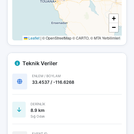
+
−
Leaflet
|
© OpenStreetMap © CARTO, © MTA Yerbilimleri
Teknik Veriler
ENLEM / BOYLAM
33.4537 / -116.6268
DERINLIK
8.9 km
Sığ Odak
EVENT ID