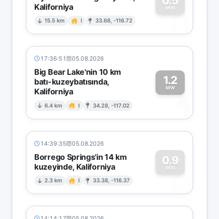
0.5
Kaliforniya
0
MW
15.5 km
I
33.68, -116.72
17:36:51
05.08.2026
Big Bear Lake'nin 10 km
1.2
batı-kuzeybatısında,
MW
Kaliforniya
1
6.4 km
I
34.28, -117.02
14:39:35
05.08.2026
Borrego Springs'in 14 km
0.9
kuzeyinde, Kaliforniya
0
MW
2.3 km
I
33.38, -116.37
14:14:17
05.08.2026