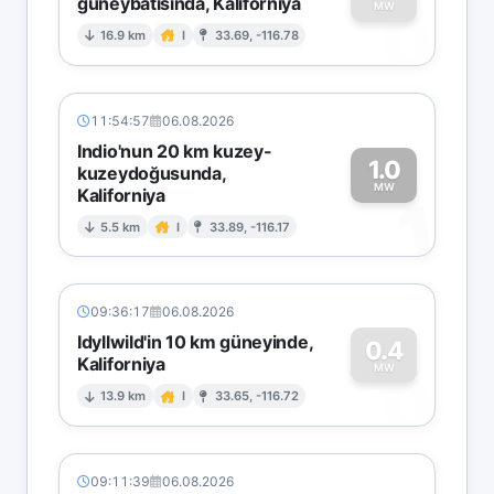
güneybatısında, Kaliforniya
0
MW
16.9 km
I
33.69, -116.78
11:54:57
06.08.2026
Indio'nun 20 km kuzey-
1.0
kuzeydoğusunda,
MW
Kaliforniya
1
5.5 km
I
33.89, -116.17
09:36:17
06.08.2026
Idyllwild'in 10 km güneyinde,
0.4
Kaliforniya
0
MW
13.9 km
I
33.65, -116.72
09:11:39
06.08.2026