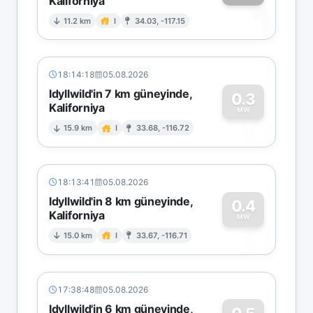
Kaliforniya
1
11.2 km
I
34.03, -117.15
18:14:18
05.08.2026
Idyllwild'in 7 km güneyinde,
0.3
Kaliforniya
0
MW
15.9 km
I
33.68, -116.72
18:13:41
05.08.2026
Idyllwild'in 8 km güneyinde,
0.4
Kaliforniya
0
MW
15.0 km
I
33.67, -116.71
17:38:48
05.08.2026
Idyllwild'in 6 km güneyinde,