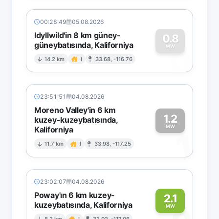
00:28:49
05.08.2026
Idyllwild'in 8 km güney-
0.8
güneybatısında, Kaliforniya
0
MW
14.2 km
I
33.68, -116.76
23:51:51
04.08.2026
Moreno Valley'in 6 km
1.2
kuzey-kuzeybatısında,
MW
Kaliforniya
1
11.7 km
I
33.98, -117.25
23:02:07
04.08.2026
Poway'ın 6 km kuzey-
2.1
kuzeybatısında, Kaliforniya
MW
8.2 km
I
33.02, -117.06