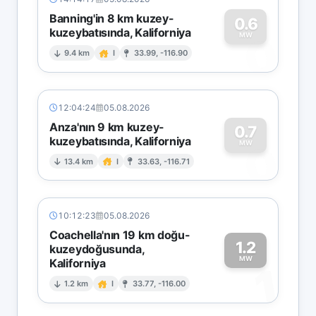
Banning'in 8 km kuzey-
0.6
kuzeybatısında, Kaliforniya
0
MW
9.4 km
I
33.99, -116.90
12:04:24
05.08.2026
Anza'nın 9 km kuzey-
0.7
kuzeybatısında, Kaliforniya
0
MW
13.4 km
I
33.63, -116.71
10:12:23
05.08.2026
Coachella'nın 19 km doğu-
1.2
kuzeydoğusunda,
MW
Kaliforniya
1
1.2 km
I
33.77, -116.00