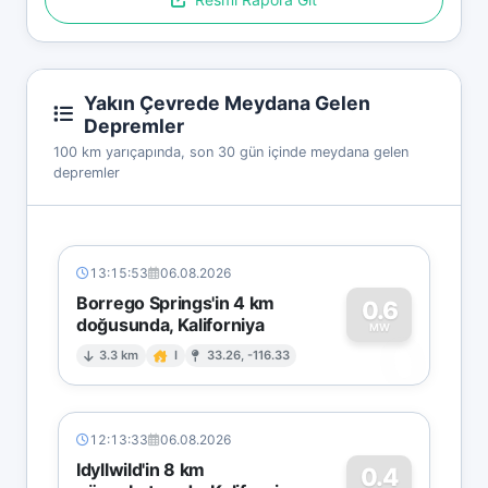
Yakın Çevrede Meydana Gelen
Depremler
100 km yarıçapında, son 30 gün içinde meydana gelen
depremler
13:15:53
06.08.2026
Borrego Springs'in 4 km
0.6
doğusunda, Kaliforniya
0
MW
3.3 km
I
33.26, -116.33
12:13:33
06.08.2026
Idyllwild'in 8 km
0.4