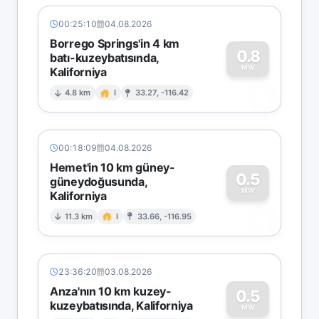
00:25:10
04.08.2026
Borrego Springs'in 4 km
0.8
batı-kuzeybatısında,
MW
Kaliforniya
0
4.8 km
I
33.27, -116.42
00:18:09
04.08.2026
Hemet'in 10 km güney-
0.5
güneydoğusunda,
MW
Kaliforniya
0
11.3 km
I
33.66, -116.95
23:36:20
03.08.2026
Anza'nın 10 km kuzey-
0.5
kuzeybatısında, Kaliforniya
MW