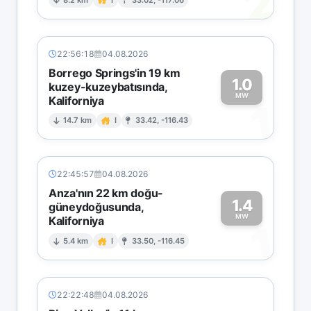
2
22:56:18
04.08.2026
Borrego Springs'in 19 km
1.0
kuzey-kuzeybatısında,
MW
Kaliforniya
1
14.7 km
I
33.42, -116.43
22:45:57
04.08.2026
Anza'nın 22 km doğu-
1.4
güneydoğusunda,
MW
Kaliforniya
1
5.4 km
I
33.50, -116.45
22:22:48
04.08.2026