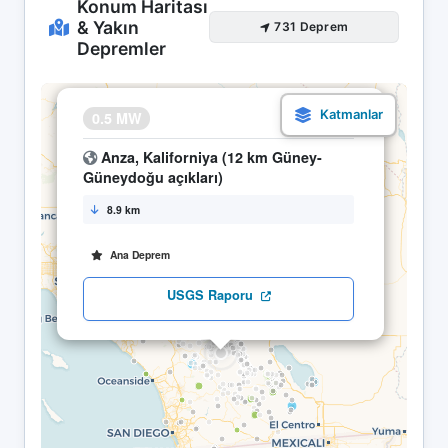
Konum Haritası
& Yakın
731 Deprem
Depremler
×
0.5 MW
24.04 05:50
Anza, Kaliforniya (12 km Güney-
Güneydoğu açıkları)
8.9 km
Ana Deprem
USGS Raporu