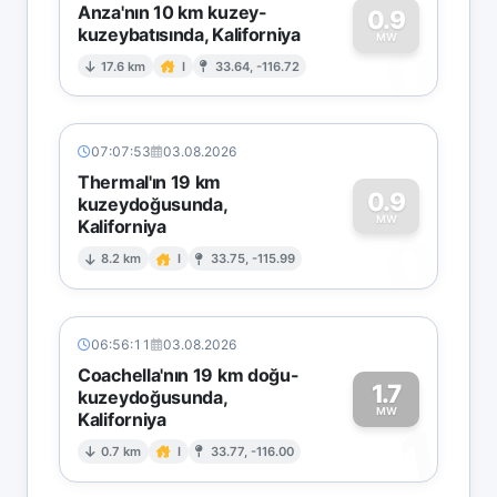
Anza'nın 10 km kuzey-
0.9
kuzeybatısında, Kaliforniya
0
MW
17.6 km
I
33.64, -116.72
07:07:53
03.08.2026
Thermal'ın 19 km
0.9
kuzeydoğusunda,
MW
Kaliforniya
0
8.2 km
I
33.75, -115.99
06:56:11
03.08.2026
Coachella'nın 19 km doğu-
1.7
kuzeydoğusunda,
MW
Kaliforniya
1
0.7 km
I
33.77, -116.00