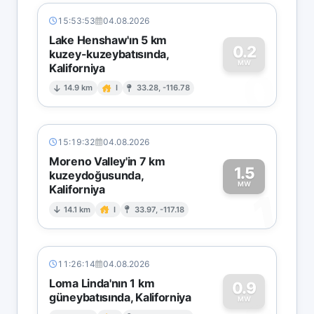
15:53:53
04.08.2026
Lake Henshaw'ın 5 km
0.2
kuzey-kuzeybatısında,
MW
Kaliforniya
0
14.9 km
I
33.28, -116.78
15:19:32
04.08.2026
Moreno Valley'in 7 km
1.5
kuzeydoğusunda,
MW
Kaliforniya
1
14.1 km
I
33.97, -117.18
11:26:14
04.08.2026
Loma Linda'nın 1 km
0.9
güneybatısında, Kaliforniya
MW