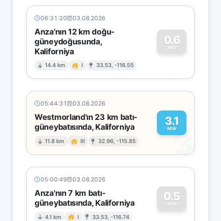
06:31:20
03.08.2026
Anza'nın 12 km doğu-
0.6
güneydoğusunda,
MW
Kaliforniya
0
14.4 km
I
33.53, -116.55
05:44:31
03.08.2026
Westmorland'ın 23 km batı-
3.1
güneybatısında, Kaliforniya
3
MW
11.8 km
III
32.96, -115.85
05:00:49
03.08.2026
Anza'nın 7 km batı-
0.5
güneybatısında, Kaliforniya
0
MW
4.1 km
I
33.53, -116.74