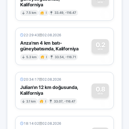
MW
Kaliforniya
0
7.5 km
I
33.49, -116.47
22:29:43
02.08.2026
Anza'nın 4 km batı-
0.2
güneybatısında, Kaliforniya
0
MW
5.3 km
I
33.54, -116.71
20:34:17
02.08.2026
Julian'ın 12 km doğusunda,
0.8
Kaliforniya
0
MW
3.1 km
I
33.07, -116.47
18:14:02
02.08.2026