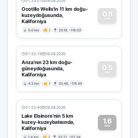
01:33:01
06.08.2026
Ocotillo Wells'in 11 km doğu-
0.8
kuzeydoğusunda,
MW
Kaliforniya
0
5.0 km
I
33.18, -116.03
01:32:16
06.08.2026
Anza'nın 23 km doğu-
0.5
güneydoğusunda,
MW
Kaliforniya
0
4.3 km
I
33.48, -116.44
01:22:40
06.08.2026
Lake Elsinore'nin 5 km
1.6
kuzey-kuzeybatısında,
MW
Kaliforniya
1.4 km
I
33.71, -117.34