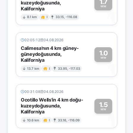
1.7
kuzeydoğusunda,
MW
Kaliforniya
1
8.1 km
I
33.15, -116.08
02:05:12
04.08.2026
Calimesa'nın 4 km güney-
1.0
güneydoğusunda,
MW
Kaliforniya
1
13.7 km
I
33.95, -117.03
00:31:08
04.08.2026
Ocotillo Wells'in 4 km doğu-
1.5
kuzeydoğusunda,
MW
Kaliforniya
1
10.6 km
I
33.16, -116.09