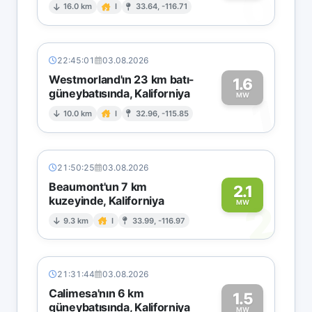
0
16.0 km
I
33.64, -116.71
22:45:01
03.08.2026
Westmorland'ın 23 km batı-
1.6
güneybatısında, Kaliforniya
1
MW
10.0 km
I
32.96, -115.85
21:50:25
03.08.2026
Beaumont'un 7 km
2.1
kuzeyinde, Kaliforniya
2
MW
9.3 km
I
33.99, -116.97
21:31:44
03.08.2026
Calimesa'nın 6 km
1.5
güneybatısında, Kaliforniya
MW