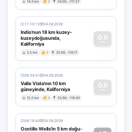
0
14.4 km
I
34.05, -117.27
11:19:12
04.08.2026
Indio'nun 18 km kuzey-
0.9
kuzeydoğusunda,
MW
Kaliforniya
0
3.2 km
I
33.88, -116.17
08:35:41
04.08.2026
Valle Vista'nın 10 km
0.6
güneyinde, Kaliforniya
0
MW
12.2 km
I
33.66, -116.90
08:18:40
04.08.2026
Ocotillo Wells'in 5 km doğu-