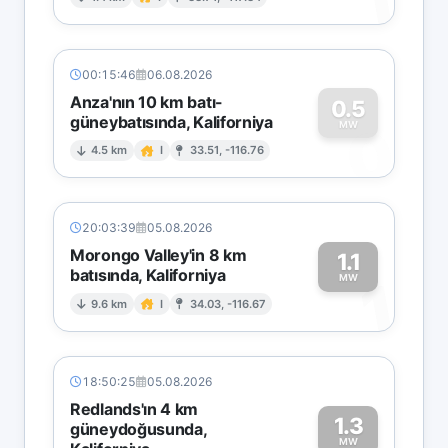
1
00:15:46
06.08.2026
Anza'nın 10 km batı-
0.5
güneybatısında, Kaliforniya
0
MW
4.5 km
I
33.51, -116.76
20:03:39
05.08.2026
Morongo Valley'in 8 km
1.1
batısında, Kaliforniya
1
MW
9.6 km
I
34.03, -116.67
18:50:25
05.08.2026
Redlands'ın 4 km
1.3
güneydoğusunda,
MW