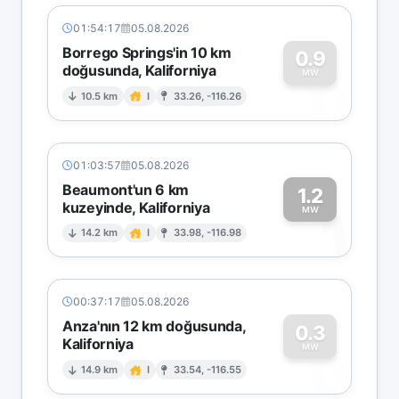
01:54:17
05.08.2026
Borrego Springs'in 10 km
0.9
doğusunda, Kaliforniya
0
MW
10.5 km
I
33.26, -116.26
01:03:57
05.08.2026
Beaumont'un 6 km
1.2
kuzeyinde, Kaliforniya
1
MW
14.2 km
I
33.98, -116.98
00:37:17
05.08.2026
Anza'nın 12 km doğusunda,
0.3
Kaliforniya
0
MW
14.9 km
I
33.54, -116.55