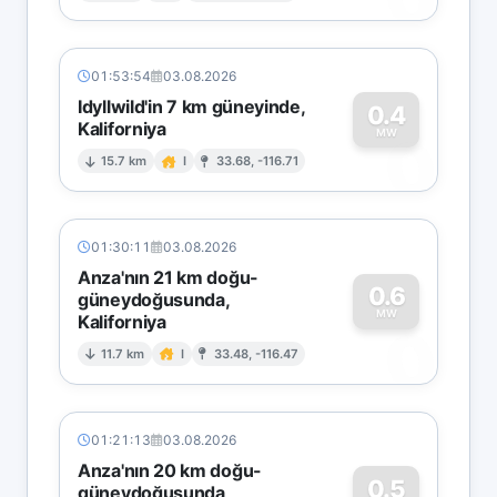
01:53:54
03.08.2026
Idyllwild'in 7 km güneyinde,
0.4
Kaliforniya
0
MW
15.7 km
I
33.68, -116.71
01:30:11
03.08.2026
Anza'nın 21 km doğu-
0.6
güneydoğusunda,
MW
Kaliforniya
0
11.7 km
I
33.48, -116.47
01:21:13
03.08.2026
Anza'nın 20 km doğu-
0.5
güneydoğusunda,