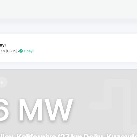
İnternet
bağlantınız
koptu!
Çevrimdışı
moddasınız.
ayı
eri (USGS)
•
Onaylı
te
.6 MW
lley, Kaliforniya (27 km Doğu-Kuzeyd