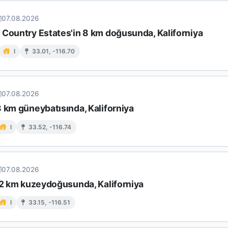
07.08.2026
 Country Estates'in 8 km doğusunda, Kaliforniya
I
33.01, -116.70
07.08.2026
 km güneybatısında, Kaliforniya
I
33.52, -116.74
07.08.2026
 12 km kuzeydoğusunda, Kaliforniya
I
33.15, -116.51