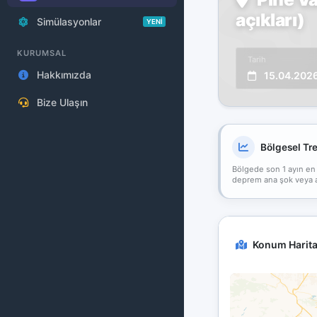
açıkları)
Simülasyonlar
YENİ
KURUMSAL
Tarih
Hakkımızda
15.04.202
Bize Ulaşın
Bölgesel Tr
Bölgede son 1 ayın en
deprem ana şok veya art
Konum Harita