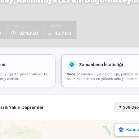
Saat
Derinlik
6
02:18:20
10.7 km
end
Zamanlama İstatistiği
 büyüğü 3.1 şiddetindeydi. Bu
Gece:
İnsanların uykuda olduğu, paniğin ve
çı olabilir.
psikolojik etkinin en yüksek olduğu saatler.
sı & Yakın Depremler
566 De