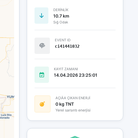
DERINLIK
10.7 km
Sığ Odak
EVENT ID
ci41441032
KAYIT ZAMANI
14.04.2026 23:25:01
AÇIÄA ÇIKAN ENERJİ
0 kg TNT
Yerel sarsıntı enerjisi