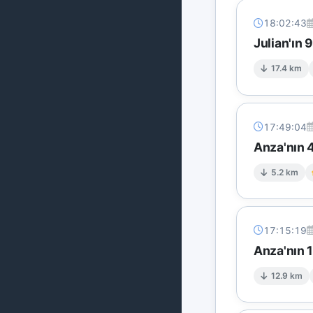
18:02:43
Julian'ın 
17.4 km
17:49:04
Anza'nın 4
5.2 km
17:15:19
Anza'nın 
12.9 km