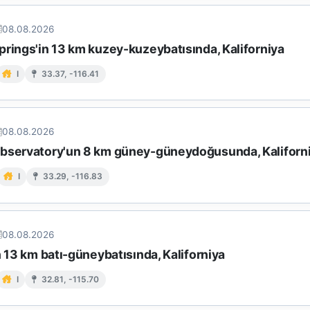
08.08.2026
prings'in 13 km kuzey-kuzeybatısında, Kaliforniya
I
33.37, -116.41
08.08.2026
bservatory'un 8 km güney-güneydoğusunda, Kaliforn
I
33.29, -116.83
08.08.2026
n 13 km batı-güneybatısında, Kaliforniya
I
32.81, -115.70