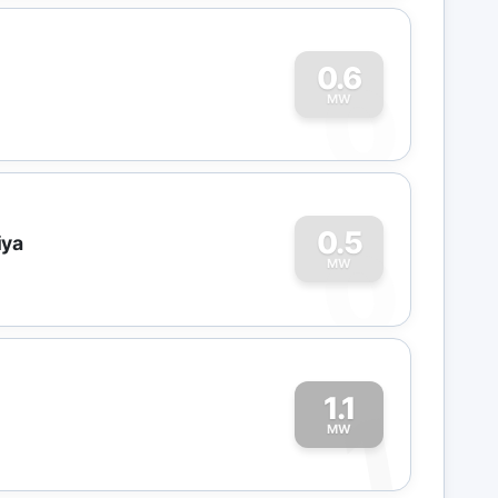
0
0.6
MW
0
0.5
iya
MW
1.1
1
MW