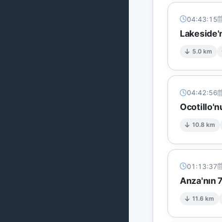
04:43:15
Lakeside'
5.0 km
04:42:56
Ocotillo'n
10.8 km
01:13:37
Anza'nın 
11.6 km