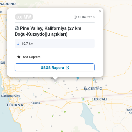
×
0.6 MW
15.04 02:18
Pine Valley, Kaliforniya (27 km
Doğu-Kuzeydoğu açıkları)
10.7 km
Ana Deprem
USGS Raporu