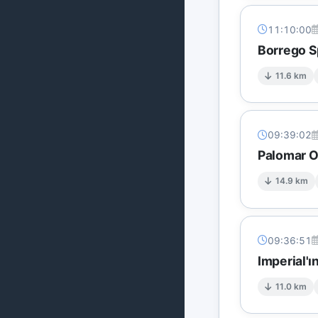
11:10:00
Borrego S
11.6 km
09:39:02
Palomar O
14.9 km
09:36:51
Imperial'ı
11.0 km