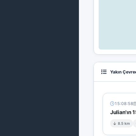
Yakın Çevre
15:08:58
Julian'ın
8.5 km