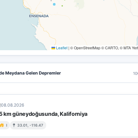
Leaflet
|
© OpenStreetMap © CARTO, © MTA Yerbi
de Meydana Gelen Depremler
10
08.08.2026
 15 km güneydoğusunda, Kaliforniya
I
33.01, -116.47