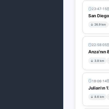
23:47:15
San Diego
26.9 km
22:58:05
Anza'nın 8
3.8 km
18:06:14
Julian'ın
8.6 km