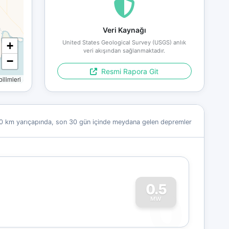
Veri Kaynağı
United States Geological Survey (USGS) anlık
+
veri akışından sağlanmaktadır.
−
Resmi Rapora Git
limleri
0 km yarıçapında, son 30 gün içinde meydana gelen depremler
0
0.5
MW