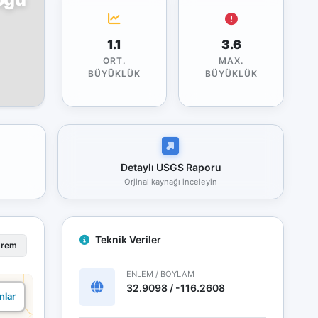
1.1
3.6
ORT.
MAX.
BÜYÜKLÜK
BÜYÜKLÜK
Detaylı USGS Raporu
Orjinal kaynağı inceleyin
Teknik Veriler
prem
ENLEM / BOYLAM
32.9098 / -116.2608