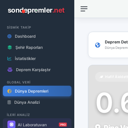
sondepremler
.net
SİSMİK TAKİP
Dashboard
Deprem Det
Şehir Raporları
Dünya Depreml
İstatistikler
Deprem Karşılaştır
Hafif Åiddet
GLOBAL VERİ
0
Dünya Depremleri
Dünya Analizi
İLERİ ANALİZ
AI Laboratuvarı
PRO
Pine Va