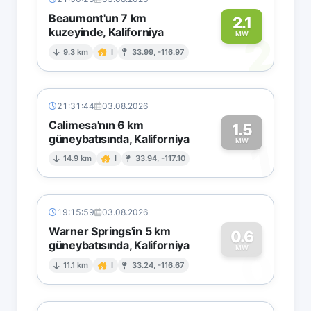
Beaumont'un 7 km
2.1
kuzeyinde, Kaliforniya
2
MW
9.3 km
I
33.99, -116.97
21:31:44
03.08.2026
Calimesa'nın 6 km
1.5
güneybatısında, Kaliforniya
1
MW
14.9 km
I
33.94, -117.10
19:15:59
03.08.2026
Warner Springs'in 5 km
0.6
güneybatısında, Kaliforniya
0
MW
11.1 km
I
33.24, -116.67