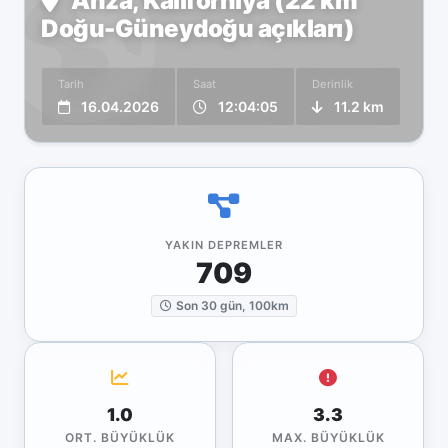
Anza, Kaliforniya (22 km
Doğu-Güneydoğu açıkları)
Tarih
Saat
Derinlik
16.04.2026
12:04:05
11.2 km
YAKIN DEPREMLER
709
Son 30 gün, 100km
1.0
3.3
ORT. BÜYÜKLÜK
MAX. BÜYÜKLÜK