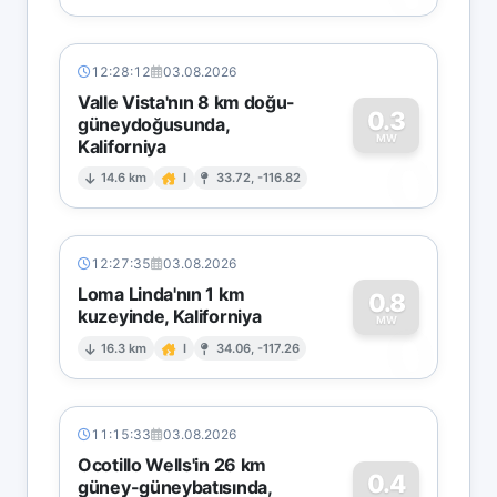
12:28:12
03.08.2026
Valle Vista'nın 8 km doğu-
0.3
güneydoğusunda,
MW
Kaliforniya
0
14.6 km
I
33.72, -116.82
12:27:35
03.08.2026
Loma Linda'nın 1 km
0.8
kuzeyinde, Kaliforniya
0
MW
16.3 km
I
34.06, -117.26
11:15:33
03.08.2026
Ocotillo Wells'in 26 km
0.4
güney-güneybatısında,