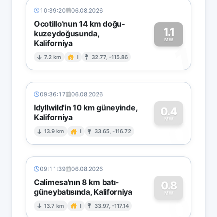
10:39:20
06.08.2026
Ocotillo'nun 14 km doğu-
1.1
kuzeydoğusunda,
MW
Kaliforniya
1
7.2 km
I
32.77, -115.86
09:36:17
06.08.2026
Idyllwild'in 10 km güneyinde,
0.4
Kaliforniya
0
MW
13.9 km
I
33.65, -116.72
09:11:39
06.08.2026
Calimesa'nın 8 km batı-
0.8
güneybatısında, Kaliforniya
0
MW
13.7 km
I
33.97, -117.14