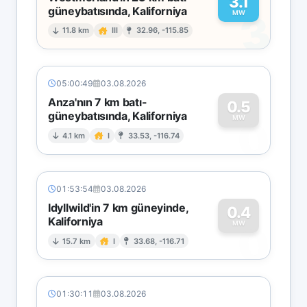
3.1
güneybatısında, Kaliforniya
3
MW
11.8 km
III
32.96, -115.85
05:00:49
03.08.2026
Anza'nın 7 km batı-
0.5
güneybatısında, Kaliforniya
0
MW
4.1 km
I
33.53, -116.74
01:53:54
03.08.2026
Idyllwild'in 7 km güneyinde,
0.4
Kaliforniya
0
MW
15.7 km
I
33.68, -116.71
01:30:11
03.08.2026