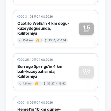
00:31:08
04.08.2026
Ocotillo Wells'in 4 km doğu-
1.5
kuzeydoğusunda,
MW
Kaliforniya
1
10.6 km
I
33.16, -116.09
00:25:10
04.08.2026
Borrego Springs'in 4 km
0.8
batı-kuzeybatısında,
MW
Kaliforniya
0
4.8 km
I
33.27, -116.42
00:18:09
04.08.2026
Hemet'in 10 km güney-