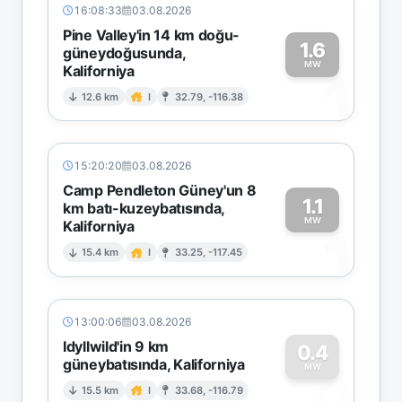
16:08:33
03.08.2026
Pine Valley'in 14 km doğu-
1.6
güneydoğusunda,
MW
Kaliforniya
1
12.6 km
I
32.79, -116.38
15:20:20
03.08.2026
Camp Pendleton Güney'un 8
1.1
km batı-kuzeybatısında,
MW
Kaliforniya
1
15.4 km
I
33.25, -117.45
13:00:06
03.08.2026
Idyllwild'in 9 km
0.4
güneybatısında, Kaliforniya
0
MW
15.5 km
I
33.68, -116.79