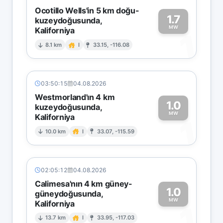
Ocotillo Wells'in 5 km doğu-
1.7
kuzeydoğusunda,
MW
Kaliforniya
1
8.1 km
I
33.15, -116.08
03:50:15
04.08.2026
Westmorland'ın 4 km
1.0
kuzeydoğusunda,
MW
Kaliforniya
1
10.0 km
I
33.07, -115.59
02:05:12
04.08.2026
Calimesa'nın 4 km güney-
1.0
güneydoğusunda,
MW
Kaliforniya
1
13.7 km
I
33.95, -117.03