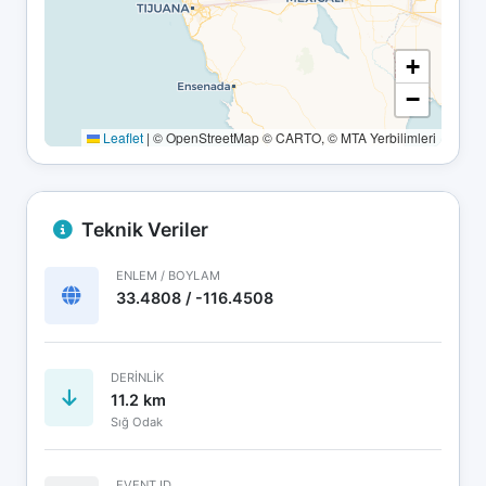
+
−
Leaflet
|
© OpenStreetMap © CARTO, © MTA Yerbilimleri
Teknik Veriler
ENLEM / BOYLAM
33.4808 / -116.4508
DERINLIK
11.2 km
Sığ Odak
EVENT ID