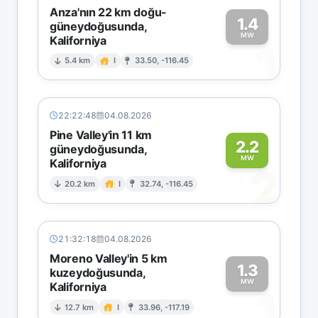
Anza'nın 22 km doğu-
1.4
güneydoğusunda,
MW
Kaliforniya
1
5.4 km
I
33.50, -116.45
22:22:48
04.08.2026
Pine Valley'in 11 km
2.2
güneydoğusunda,
MW
Kaliforniya
2
20.2 km
I
32.74, -116.45
21:32:18
04.08.2026
Moreno Valley'in 5 km
1.3
kuzeydoğusunda,
MW
Kaliforniya
1
12.7 km
I
33.96, -117.19