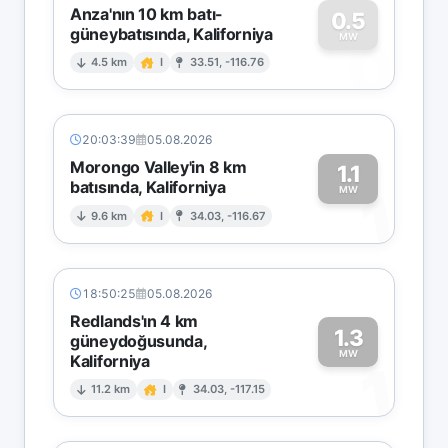
Anza'nın 10 km batı-
0.5
güneybatısında, Kaliforniya
0
MW
4.5 km
I
33.51, -116.76
20:03:39
05.08.2026
Morongo Valley'in 8 km
1.1
batısında, Kaliforniya
1
MW
9.6 km
I
34.03, -116.67
18:50:25
05.08.2026
Redlands'ın 4 km
1.3
güneydoğusunda,
MW
Kaliforniya
1
11.2 km
I
34.03, -117.15