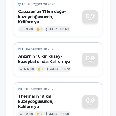
10:18:12
03.08.2026
Cabazon'un 11 km doğu-
0.9
kuzeydoğusunda,
MW
Kaliforniya
0
9.9 km
I
33.97, -116.69
10:04:56
03.08.2026
Anza'nın 10 km kuzey-
0.9
kuzeybatısında, Kaliforniya
0
MW
17.6 km
I
33.64, -116.72
07:07:53
03.08.2026
Thermal'ın 19 km
0.9
kuzeydoğusunda,
MW
Kaliforniya
0
8.2 km
I
33.75, -115.99