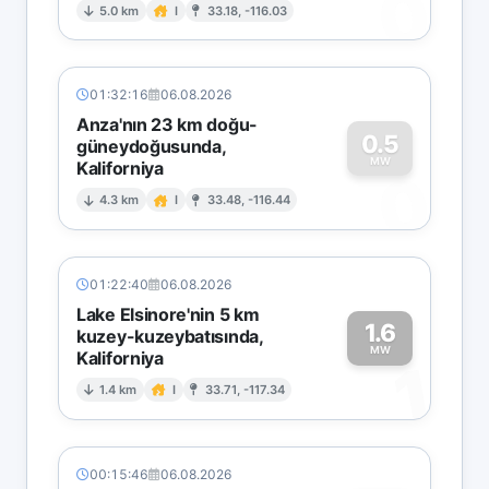
0
5.0 km
I
33.18, -116.03
01:32:16
06.08.2026
Anza'nın 23 km doğu-
0.5
güneydoğusunda,
MW
Kaliforniya
0
4.3 km
I
33.48, -116.44
01:22:40
06.08.2026
Lake Elsinore'nin 5 km
1.6
kuzey-kuzeybatısında,
MW
Kaliforniya
1
1.4 km
I
33.71, -117.34
00:15:46
06.08.2026