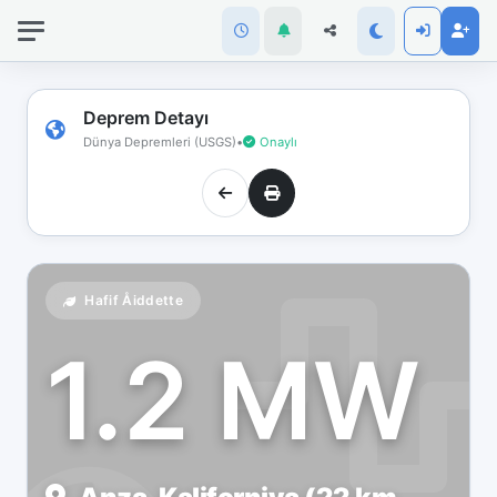
İnternet
bağlantınız
koptu!
Çevrimdışı
Deprem Detayı
moddasınız.
Dünya Depremleri (USGS)
•
Onaylı
Hafif Åiddette
1.2 MW