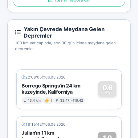
Yakın Çevrede Meydana Gelen
Depremler
100 km yarıçapında, son 30 gün içinde meydana gelen
depremler
22:08:05
06.08.2026
Borrego Springs'in 24 km
0.6
kuzeyinde, Kaliforniya
0
MW
13.4 km
I
33.47, -116.42
18:15:42
06.08.2026
Julian'ın 11 km
1.0