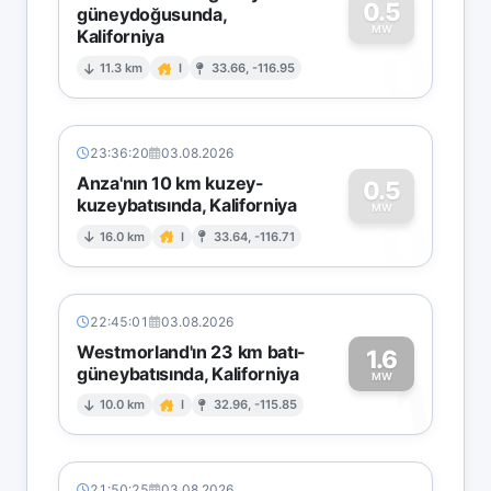
0.5
güneydoğusunda,
MW
Kaliforniya
0
11.3 km
I
33.66, -116.95
23:36:20
03.08.2026
Anza'nın 10 km kuzey-
0.5
kuzeybatısında, Kaliforniya
0
MW
16.0 km
I
33.64, -116.71
22:45:01
03.08.2026
Westmorland'ın 23 km batı-
1.6
güneybatısında, Kaliforniya
1
MW
10.0 km
I
32.96, -115.85
21:50:25
03.08.2026