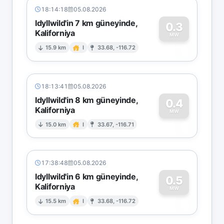
18:14:18
05.08.2026
Idyllwild'in 7 km güneyinde,
0.3
Kaliforniya
0
MW
15.9 km
I
33.68, -116.72
18:13:41
05.08.2026
Idyllwild'in 8 km güneyinde,
0.4
Kaliforniya
0
MW
15.0 km
I
33.67, -116.71
17:38:48
05.08.2026
Idyllwild'in 6 km güneyinde,
0.5
Kaliforniya
0
MW
15.5 km
I
33.68, -116.72