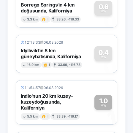
Borrego Springs'in 4 km
0.6
doğusunda, Kaliforniya
0
MW
3.3 km
I
33.26, -116.33
12:13:33
06.08.2026
Idyllwild'in 8 km
0.4
güneybatısında, Kaliforniya
0
MW
16.9 km
I
33.69, -116.78
11:54:57
06.08.2026
Indio'nun 20 km kuzey-
1.0
kuzeydoğusunda,
MW
Kaliforniya
1
5.5 km
I
33.89, -116.17