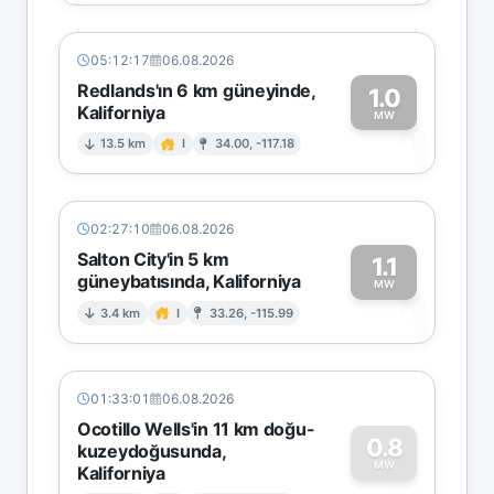
05:12:17
06.08.2026
Redlands'ın 6 km güneyinde,
1.0
Kaliforniya
1
MW
13.5 km
I
34.00, -117.18
02:27:10
06.08.2026
Salton City'in 5 km
1.1
güneybatısında, Kaliforniya
1
MW
3.4 km
I
33.26, -115.99
01:33:01
06.08.2026
Ocotillo Wells'in 11 km doğu-
0.8
kuzeydoğusunda,
MW
Kaliforniya