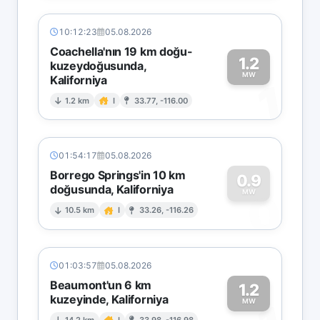
10:12:23
05.08.2026
Coachella'nın 19 km doğu-
1.2
kuzeydoğusunda,
MW
Kaliforniya
1
1.2 km
I
33.77, -116.00
01:54:17
05.08.2026
Borrego Springs'in 10 km
0.9
doğusunda, Kaliforniya
0
MW
10.5 km
I
33.26, -116.26
01:03:57
05.08.2026
Beaumont'un 6 km
1.2
kuzeyinde, Kaliforniya
MW
14.2 km
I
33.98, -116.98