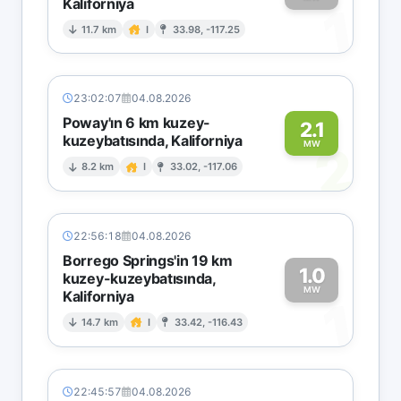
Kaliforniya
1
11.7 km
I
33.98, -117.25
23:02:07
04.08.2026
Poway'ın 6 km kuzey-
2.1
kuzeybatısında, Kaliforniya
2
MW
8.2 km
I
33.02, -117.06
22:56:18
04.08.2026
Borrego Springs'in 19 km
1.0
kuzey-kuzeybatısında,
MW
Kaliforniya
1
14.7 km
I
33.42, -116.43
22:45:57
04.08.2026