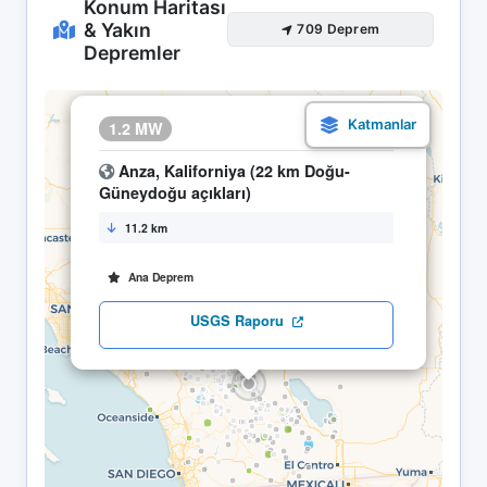
Konum Haritası
& Yakın
709 Deprem
Depremler
×
1.2 MW
16.04 12:04
Anza, Kaliforniya (22 km Doğu-
Güneydoğu açıkları)
11.2 km
Ana Deprem
USGS Raporu