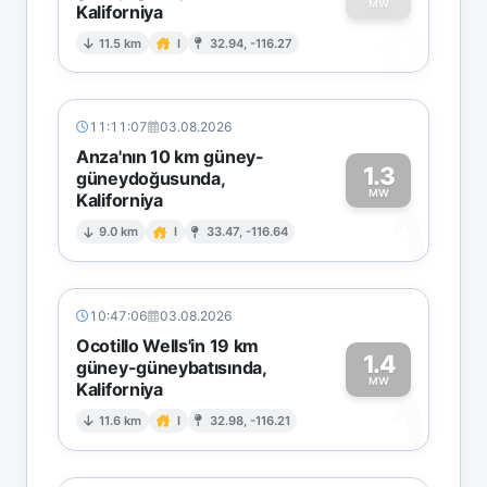
MW
Kaliforniya
0
11.5 km
I
32.94, -116.27
11:11:07
03.08.2026
Anza'nın 10 km güney-
1.3
güneydoğusunda,
MW
Kaliforniya
1
9.0 km
I
33.47, -116.64
10:47:06
03.08.2026
Ocotillo Wells'in 19 km
1.4
güney-güneybatısında,
MW
Kaliforniya
1
11.6 km
I
32.98, -116.21