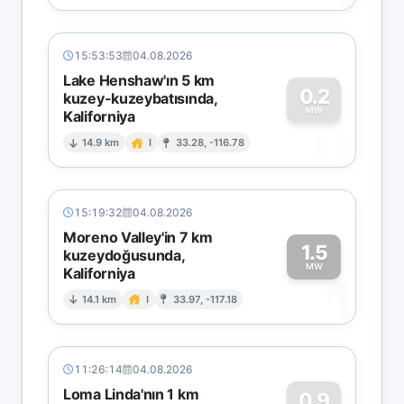
15:53:53
04.08.2026
Lake Henshaw'ın 5 km
0.2
kuzey-kuzeybatısında,
MW
Kaliforniya
0
14.9 km
I
33.28, -116.78
15:19:32
04.08.2026
Moreno Valley'in 7 km
1.5
kuzeydoğusunda,
MW
Kaliforniya
1
14.1 km
I
33.97, -117.18
11:26:14
04.08.2026
Loma Linda'nın 1 km
0.9