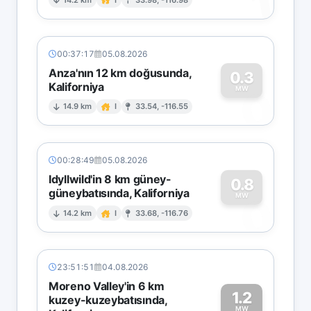
1
00:37:17
05.08.2026
Anza'nın 12 km doğusunda,
0.3
Kaliforniya
0
MW
14.9 km
I
33.54, -116.55
00:28:49
05.08.2026
Idyllwild'in 8 km güney-
0.8
güneybatısında, Kaliforniya
0
MW
14.2 km
I
33.68, -116.76
23:51:51
04.08.2026
Moreno Valley'in 6 km
1.2
kuzey-kuzeybatısında,
MW