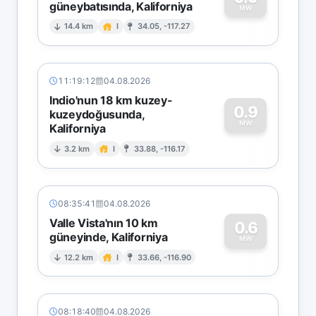
güneybatısında, Kaliforniya
0
MW
14.4 km
I
34.05, -117.27
11:19:12
04.08.2026
Indio'nun 18 km kuzey-
0.9
kuzeydoğusunda,
MW
Kaliforniya
0
3.2 km
I
33.88, -116.17
08:35:41
04.08.2026
Valle Vista'nın 10 km
0.6
güneyinde, Kaliforniya
0
MW
12.2 km
I
33.66, -116.90
08:18:40
04.08.2026