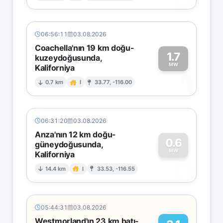
06:56:11
03.08.2026
Coachella'nın 19 km doğu-
1.7
kuzeydoğusunda,
MW
Kaliforniya
1
0.7 km
I
33.77, -116.00
06:31:20
03.08.2026
Anza'nın 12 km doğu-
0.6
güneydoğusunda,
MW
Kaliforniya
0
14.4 km
I
33.53, -116.55
05:44:31
03.08.2026
Westmorland'ın 23 km batı-