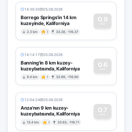
14:39:35
05.08.2026
Borrego Springs'in 14 km
0.9
kuzeyinde, Kaliforniya
0
MW
2.3 km
I
33.38, -116.37
14:14:17
05.08.2026
Banning'in 8 km kuzey-
0.6
kuzeybatısında, Kaliforniya
0
MW
9.4 km
I
33.99, -116.90
12:04:24
05.08.2026
Anza'nın 9 km kuzey-
0.7
kuzeybatısında, Kaliforniya
0
MW
13.4 km
I
33.63, -116.71