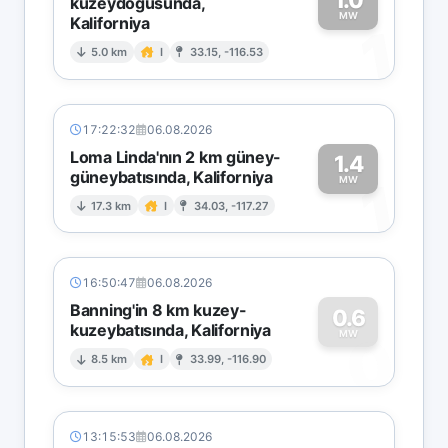
kuzeydoğusunda,
MW
Kaliforniya
1
5.0 km
I
33.15, -116.53
17:22:32
06.08.2026
Loma Linda'nın 2 km güney-
1.4
güneybatısında, Kaliforniya
1
MW
17.3 km
I
34.03, -117.27
16:50:47
06.08.2026
Banning'in 8 km kuzey-
0.6
kuzeybatısında, Kaliforniya
0
MW
8.5 km
I
33.99, -116.90
13:15:53
06.08.2026