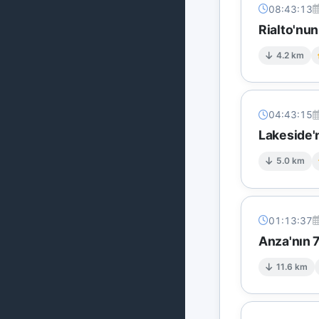
08:43:13
Rialto'nun
4.2 km
04:43:15
Lakeside'
5.0 km
01:13:37
Anza'nın 
11.6 km