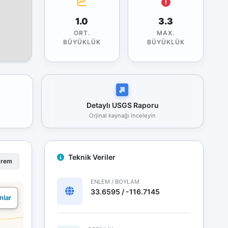
1.0
3.3
ORT.
MAX.
BÜYÜKLÜK
BÜYÜKLÜK
Detaylı USGS Raporu
Orjinal kaynağı inceleyin
Teknik Veriler
prem
ENLEM / BOYLAM
33.6595 / -116.7145