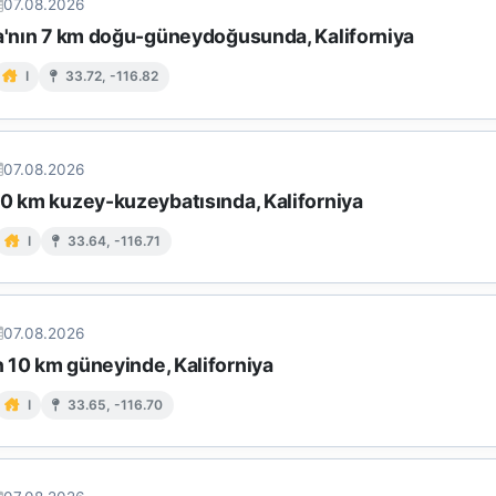
07.08.2026
ta'nın 7 km doğu-güneydoğusunda, Kaliforniya
I
33.72, -116.82
07.08.2026
10 km kuzey-kuzeybatısında, Kaliforniya
I
33.64, -116.71
07.08.2026
in 10 km güneyinde, Kaliforniya
I
33.65, -116.70