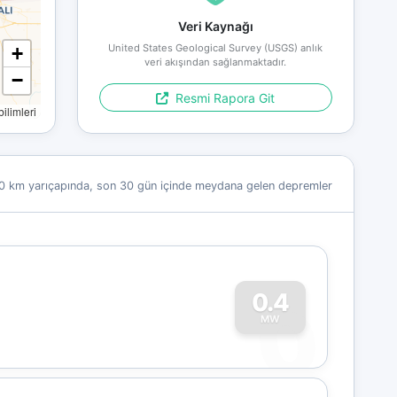
Veri Kaynağı
United States Geological Survey (USGS) anlık
+
veri akışından sağlanmaktadır.
−
Resmi Rapora Git
limleri
0 km yarıçapında, son 30 gün içinde meydana gelen depremler
0
0.4
MW