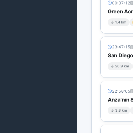
00:37:12
Green Acre
1.4 km
23:47:15
San Diego
26.9 km
22:58:05
Anza'nın 8
3.8 km