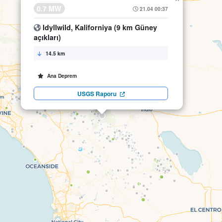
0.7 MW
21.04 00:37
Idyllwild, Kaliforniya (9 km Güney
açıkları)
14.5 km
Ana Deprem
USGS Raporu