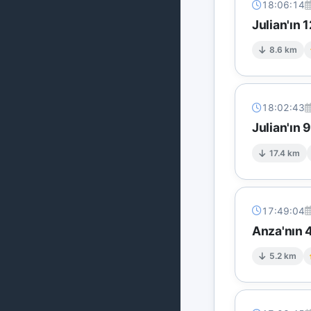
18:06:14
Julian'ın
8.6 km
18:02:43
Julian'ın 
17.4 km
17:49:04
Anza'nın 4
5.2 km