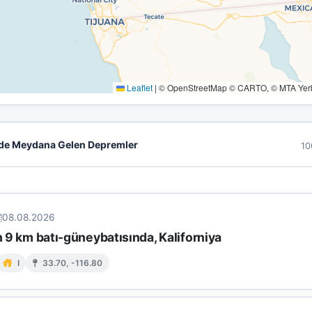
Leaflet
|
© OpenStreetMap © CARTO, © MTA Yerbi
de Meydana Gelen Depremler
10
08.08.2026
in 9 km batı-güneybatısında, Kaliforniya
I
33.70, -116.80