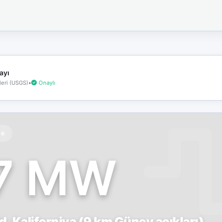
İnternet
bağlantınız
koptu!
Çevrimdışı
moddasınız.
ayı
eri (USGS)
•
Onaylı
te
.7 MW
ld, Kaliforniya (9 km Güney açıkları)