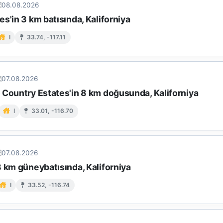
08.08.2026
s'in 3 km batısında, Kaliforniya
I
33.74, -117.11
07.08.2026
 Country Estates'in 8 km doğusunda, Kaliforniya
I
33.01, -116.70
07.08.2026
 km güneybatısında, Kaliforniya
I
33.52, -116.74