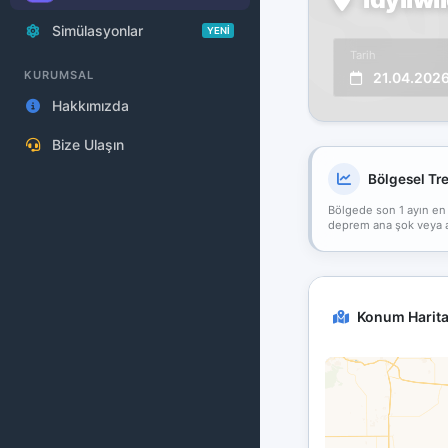
Simülasyonlar
YENİ
Tarih
KURUMSAL
21.04.202
Hakkımızda
Bize Ulaşın
Bölgesel Tr
Bölgede son 1 ayın en
deprem ana şok veya art
Konum Harita