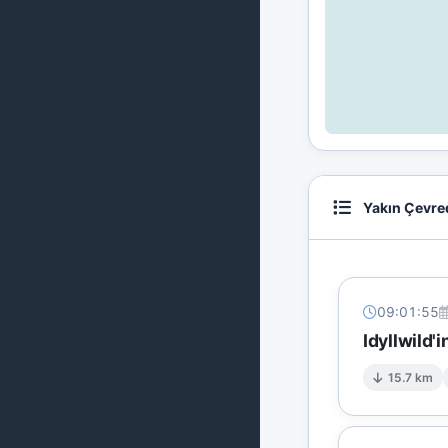
Yakın Çevre
09:01:55
Idyllwild'
15.7 km