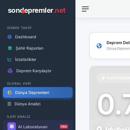
sondepremler
.net
SİSMİK TAKİP
Dashboard
Deprem Det
Şehir Raporları
Dünya Depreml
İstatistikler
Deprem Karşılaştır
Hafif Åiddet
GLOBAL VERİ
0
Dünya Depremleri
Dünya Analizi
İLERİ ANALİZ
AI Laboratuvarı
PRO
Idyllwi