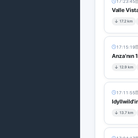
17:23:45
Valle Vis
17.2 km
17:15:19
Anza'nın 
12.9 km
17:11:55
Idyllwild'
13.7 km