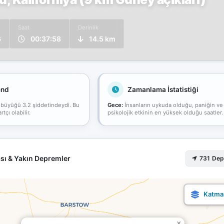
Saat
Derinlik
6
00:37:58
14.5 km
end
Zamanlama İstatistiği
 büyüğü 3.2 şiddetindeydi. Bu
Gece:
İnsanların uykuda olduğu, paniğin ve
çı olabilir.
psikolojik etkinin en yüksek olduğu saatler.
sı & Yakın Depremler
731 De
×