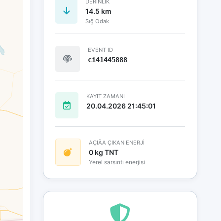
DERINLIK
14.5 km
Sığ Odak
EVENT ID
ci41445888
KAYIT ZAMANI
20.04.2026 21:45:01
AÇIÄA ÇIKAN ENERJİ
0 kg TNT
Yerel sarsıntı enerjisi