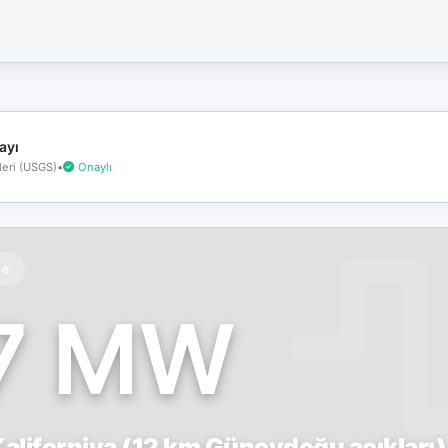
İnternet
bağlantınız
koptu!
Çevrimdışı
moddasınız.
ayı
eri (USGS)
•
Onaylı
te
.7 MW
aliforniya (12 km Güneydoğu açıkları)