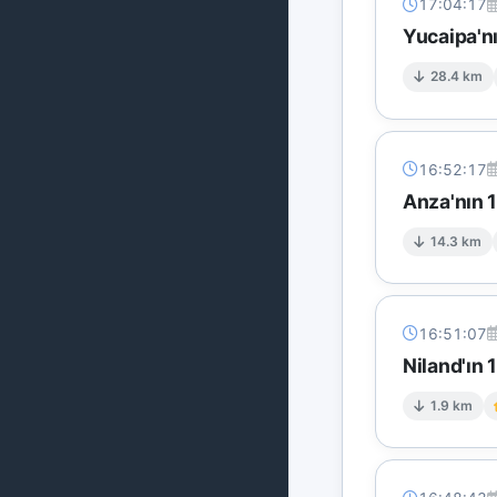
17:04:17
Yucaipa'nı
28.4 km
16:52:17
Anza'nın 
14.3 km
16:51:07
Niland'ın 
1.9 km