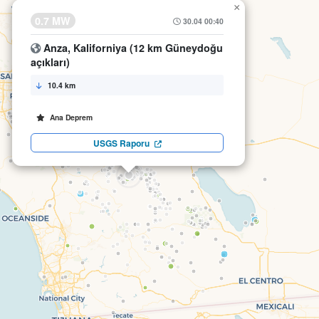
×
0.7 MW
30.04 00:40
Anza, Kaliforniya (12 km Güneydoğu
açıkları)
10.4 km
Ana Deprem
USGS Raporu