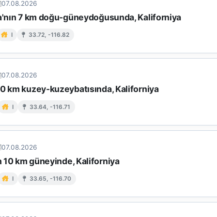
07.08.2026
ta'nın 7 km doğu-güneydoğusunda, Kaliforniya
I
33.72, -116.82
07.08.2026
10 km kuzey-kuzeybatısında, Kaliforniya
I
33.64, -116.71
07.08.2026
in 10 km güneyinde, Kaliforniya
I
33.65, -116.70