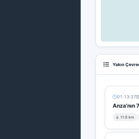
Yakın Çevre
01:13:37
Anza'nın 
11.6 km