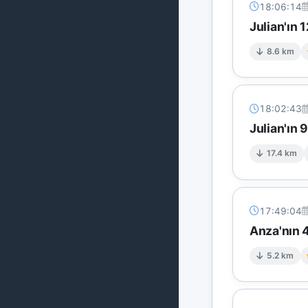
18:06:14
Julian'ın
8.6 km
18:02:43
Julian'ın 
17.4 km
17:49:04
Anza'nın 4
5.2 km