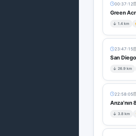
00:37:12
Green Acre
1.4 km
23:47:15
San Diego
26.9 km
22:58:05
Anza'nın 8
3.8 km