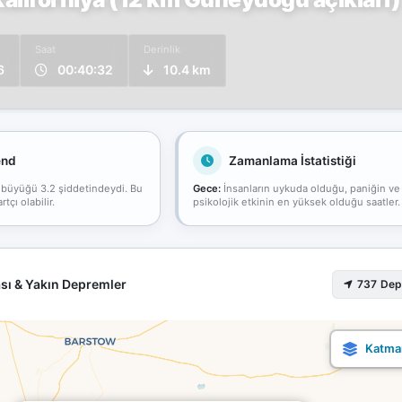
Saat
Derinlik
6
00:40:32
10.4 km
end
Zamanlama İstatistiği
 büyüğü 3.2 şiddetindeydi. Bu
Gece:
İnsanların uykuda olduğu, paniğin ve
çı olabilir.
psikolojik etkinin en yüksek olduğu saatler.
sı & Yakın Depremler
737 De