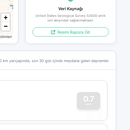
Veri Kaynağı
United States Geological Survey (USGS) anlık
+
veri akışından sağlanmaktadır.
−
Resmi Rapora Git
limleri
0 km yarıçapında, son 30 gün içinde meydana gelen depremler
0
0.7
MW