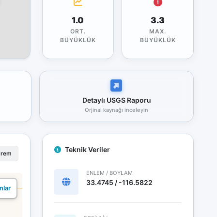
1.0
3.3
ORT.
MAX.
BÜYÜKLÜK
BÜYÜKLÜK
Detaylı USGS Raporu
Orjinal kaynağı inceleyin
Teknik Veriler
prem
ENLEM / BOYLAM
33.4745 / -116.5822