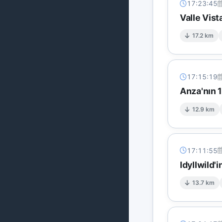
17:23:45
Valle Vis
17.2 km
17:15:19
Anza'nın 
12.9 km
17:11:55
Idyllwild'
13.7 km