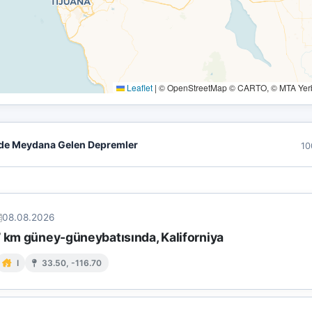
Leaflet
|
© OpenStreetMap © CARTO, © MTA Yerbi
de Meydana Gelen Depremler
10
08.08.2026
7 km güney-güneybatısında, Kaliforniya
I
33.50, -116.70