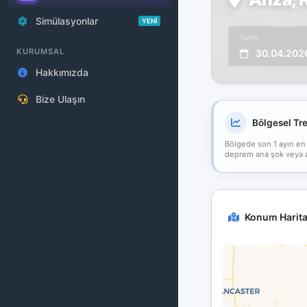
Simülasyonlar
YENİ
Tarih
KURUMSAL
30.04.202
Hakkımızda
Bize Ulaşın
Bölgesel Tr
Bölgede son 1 ayın en
deprem ana şok veya art
Konum Harita