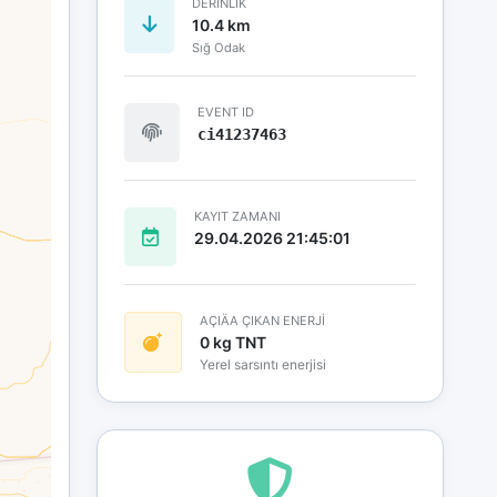
DERINLIK
10.4 km
Sığ Odak
EVENT ID
ci41237463
KAYIT ZAMANI
29.04.2026 21:45:01
AÇIÄA ÇIKAN ENERJİ
0 kg TNT
Yerel sarsıntı enerjisi