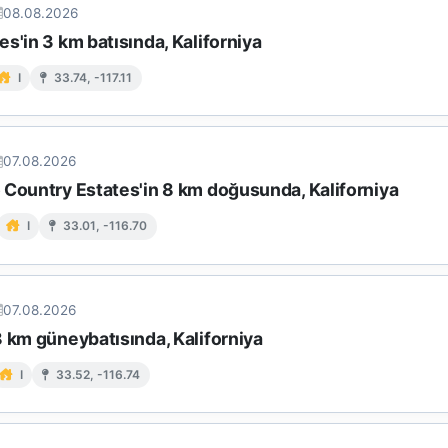
08.08.2026
s'in 3 km batısında, Kaliforniya
I
33.74, -117.11
07.08.2026
 Country Estates'in 8 km doğusunda, Kaliforniya
I
33.01, -116.70
07.08.2026
 km güneybatısında, Kaliforniya
I
33.52, -116.74