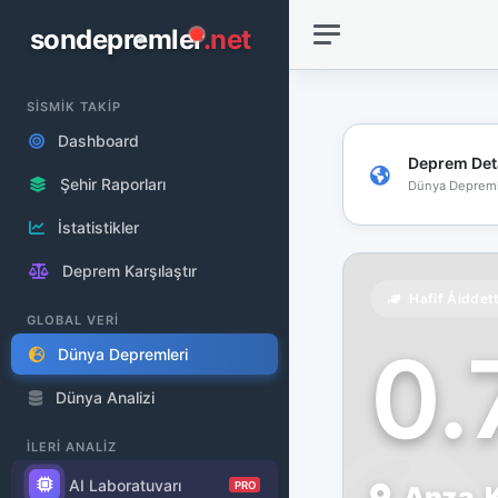
sondepremler
.net
SİSMİK TAKİP
Dashboard
Deprem Det
Şehir Raporları
Dünya Depreml
İstatistikler
Deprem Karşılaştır
Hafif Åiddet
GLOBAL VERİ
0
Dünya Depremleri
Dünya Analizi
İLERİ ANALİZ
AI Laboratuvarı
PRO
Anza, K