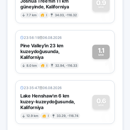
Joshua Tree'nin 11 km
0.9
güneyinde, Kaliforniya
0
MW
7.7 km
I
34.03, -116.32
23:56:19
06.08.2026
Pine Valley'in 23 km
1.1
kuzeydoğusunda,
MW
Kaliforniya
1
8.0 km
I
32.94, -116.33
23:35:47
06.08.2026
Lake Henshaw'ın 6 km
0.6
kuzey-kuzeydoğusunda,
MW
Kaliforniya
0
12.9 km
I
33.29, -116.74