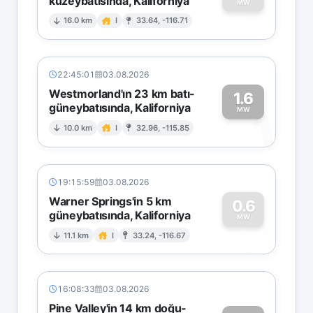
kuzeybatısında, Kaliforniya
0
MW
16.0 km
I
33.64, -116.71
22:45:01
03.08.2026
Westmorland'ın 23 km batı-
1.6
güneybatısında, Kaliforniya
1
MW
10.0 km
I
32.96, -115.85
19:15:59
03.08.2026
Warner Springs'in 5 km
0.6
güneybatısında, Kaliforniya
0
MW
11.1 km
I
33.24, -116.67
16:08:33
03.08.2026
Pine Valley'in 14 km doğu-