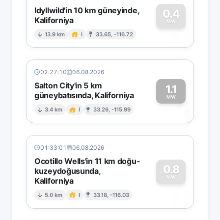
Idyllwild'in 10 km güneyinde,
0.4
Kaliforniya
0
MW
13.9 km
I
33.65, -116.72
02:27:10
06.08.2026
Salton City'in 5 km
1.1
güneybatısında, Kaliforniya
1
MW
3.4 km
I
33.26, -115.99
01:33:01
06.08.2026
Ocotillo Wells'in 11 km doğu-
0.8
kuzeydoğusunda,
MW
Kaliforniya
0
5.0 km
I
33.18, -116.03