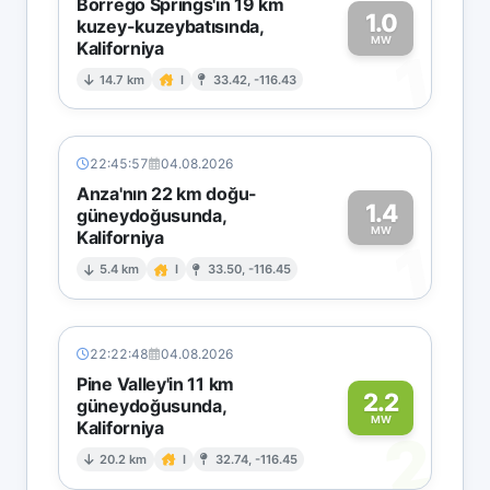
Borrego Springs'in 19 km
1.0
kuzey-kuzeybatısında,
MW
Kaliforniya
1
14.7 km
I
33.42, -116.43
22:45:57
04.08.2026
Anza'nın 22 km doğu-
1.4
güneydoğusunda,
MW
Kaliforniya
1
5.4 km
I
33.50, -116.45
22:22:48
04.08.2026
Pine Valley'in 11 km
2.2
güneydoğusunda,
MW
Kaliforniya
2
20.2 km
I
32.74, -116.45