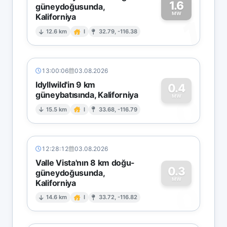
1.6
güneydoğusunda,
MW
Kaliforniya
1
12.6 km
I
32.79, -116.38
13:00:06
03.08.2026
Idyllwild'in 9 km
0.4
güneybatısında, Kaliforniya
0
MW
15.5 km
I
33.68, -116.79
12:28:12
03.08.2026
Valle Vista'nın 8 km doğu-
0.3
güneydoğusunda,
MW
Kaliforniya
0
14.6 km
I
33.72, -116.82