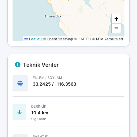
+
−
Leaflet
|
© OpenStreetMap © CARTO, © MTA Yerbilimleri
Teknik Veriler
ENLEM / BOYLAM
33.2425 / -116.3563
DERINLIK
10.4 km
Sığ Odak
EVENT ID