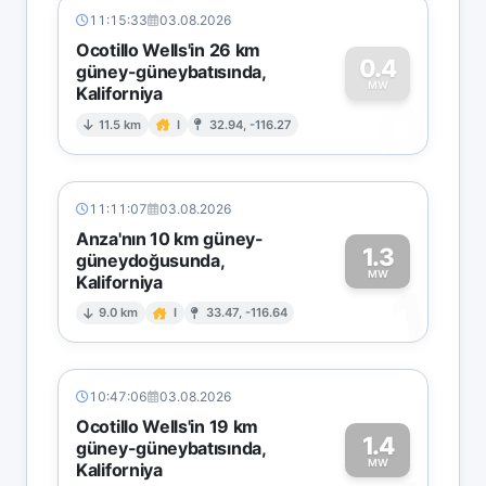
11:15:33
03.08.2026
Ocotillo Wells'in 26 km
0.4
güney-güneybatısında,
MW
Kaliforniya
0
11.5 km
I
32.94, -116.27
11:11:07
03.08.2026
Anza'nın 10 km güney-
1.3
güneydoğusunda,
MW
Kaliforniya
1
9.0 km
I
33.47, -116.64
10:47:06
03.08.2026
Ocotillo Wells'in 19 km
1.4
güney-güneybatısında,
MW
Kaliforniya