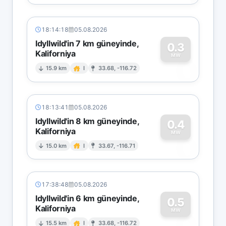
18:14:18
05.08.2026
Idyllwild'in 7 km güneyinde,
0.3
Kaliforniya
0
MW
15.9 km
I
33.68, -116.72
18:13:41
05.08.2026
Idyllwild'in 8 km güneyinde,
0.4
Kaliforniya
0
MW
15.0 km
I
33.67, -116.71
17:38:48
05.08.2026
Idyllwild'in 6 km güneyinde,
0.5
Kaliforniya
MW
15.5 km
I
33.68, -116.72