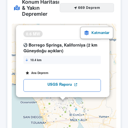
Konum Haritası
& Yakın
669 Deprem
Depremler
×
0.6 MW
28.04 11:20
Borrego Springs, Kaliforniya (2 km
Güneydoğu açıkları)
10.4 km
Ana Deprem
USGS Raporu