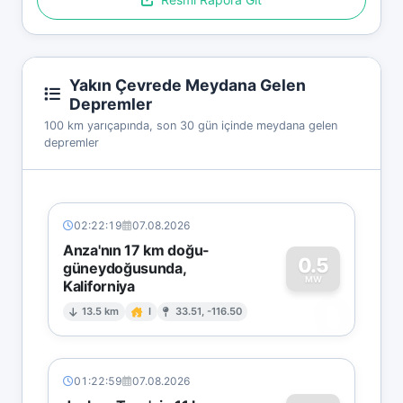
Yakın Çevrede Meydana Gelen
Depremler
100 km yarıçapında, son 30 gün içinde meydana gelen
depremler
02:22:19
07.08.2026
Anza'nın 17 km doğu-
0.5
güneydoğusunda,
MW
Kaliforniya
0
13.5 km
I
33.51, -116.50
01:22:59
07.08.2026