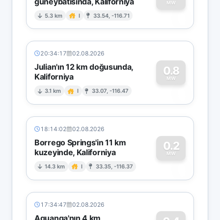
güneybatısında, Kaliforniya
0
MW
5.3 km
I
33.54, -116.71
20:34:17
02.08.2026
Julian'ın 12 km doğusunda,
0.8
Kaliforniya
0
MW
3.1 km
I
33.07, -116.47
18:14:02
02.08.2026
Borrego Springs'in 11 km
0.2
kuzeyinde, Kaliforniya
0
MW
14.3 km
I
33.35, -116.37
17:34:47
02.08.2026
Aguanga'nın 4 km