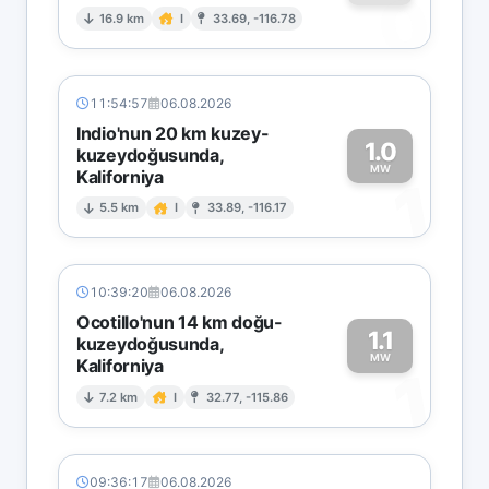
0
16.9 km
I
33.69, -116.78
11:54:57
06.08.2026
Indio'nun 20 km kuzey-
1.0
kuzeydoğusunda,
MW
Kaliforniya
1
5.5 km
I
33.89, -116.17
10:39:20
06.08.2026
Ocotillo'nun 14 km doğu-
1.1
kuzeydoğusunda,
MW
Kaliforniya
1
7.2 km
I
32.77, -115.86
09:36:17
06.08.2026