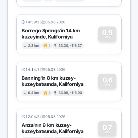
0
14:39:35
05.08.2026
Borrego Springs'in 14 km
0.9
kuzeyinde, Kaliforniya
0
MW
2.3 km
I
33.38, -116.37
14:14:17
05.08.2026
Banning'in 8 km kuzey-
0.6
kuzeybatısında, Kaliforniya
0
MW
9.4 km
I
33.99, -116.90
12:04:24
05.08.2026
Anza'nın 9 km kuzey-
0.7
kuzeybatısında, Kaliforniya
MW