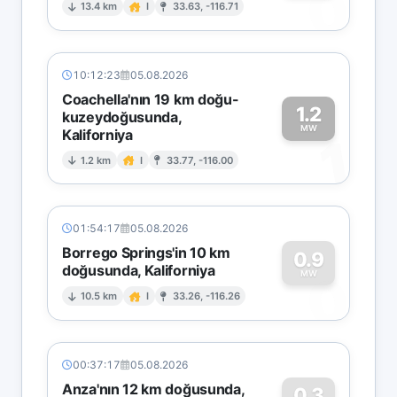
0
13.4 km
I
33.63, -116.71
10:12:23
05.08.2026
Coachella'nın 19 km doğu-
1.2
kuzeydoğusunda,
MW
Kaliforniya
1
1.2 km
I
33.77, -116.00
01:54:17
05.08.2026
Borrego Springs'in 10 km
0.9
doğusunda, Kaliforniya
0
MW
10.5 km
I
33.26, -116.26
00:37:17
05.08.2026
Anza'nın 12 km doğusunda,
0.3