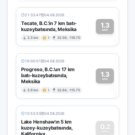
21:33:47
04.08.2026
Tecate, B.C.'in 7 km batı-
1.3
kuzeybatısında, Meksika
1
MW
2.3 km
I
32.59, -116.70
16:00:01
04.08.2026
Progreso, B.C.'un 17 km
1.3
batı-kuzeybatısında,
MW
Meksika
1
5.9 km
I
32.64, -115.75
15:53:53
04.08.2026
Lake Henshaw'ın 5 km
0.2
kuzey-kuzeybatısında,
MW
Kaliforniya