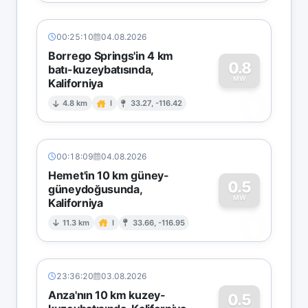
00:25:10
04.08.2026
Borrego Springs'in 4 km
0.8
batı-kuzeybatısında,
MW
Kaliforniya
0
4.8 km
I
33.27, -116.42
00:18:09
04.08.2026
Hemet'in 10 km güney-
0.5
güneydoğusunda,
MW
Kaliforniya
0
11.3 km
I
33.66, -116.95
23:36:20
03.08.2026
Anza'nın 10 km kuzey-
0.5