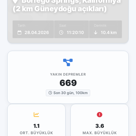
Borrego Springs, Kaliforniya
(2 km Güneydoğu açıkları)
Tarih
Saat
Derinlik
28.04.2026
11:20:10
10.4 km
YAKIN DEPREMLER
669
Son 30 gün, 100km
1.1
3.6
ORT. BÜYÜKLÜK
MAX. BÜYÜKLÜK