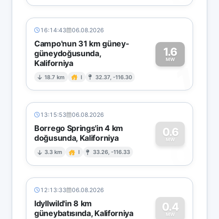
16:14:43
06.08.2026
Campo'nun 31 km güney-
1.6
güneydoğusunda,
MW
Kaliforniya
1
18.7 km
I
32.37, -116.30
13:15:53
06.08.2026
Borrego Springs'in 4 km
0.6
doğusunda, Kaliforniya
0
MW
3.3 km
I
33.26, -116.33
12:13:33
06.08.2026
Idyllwild'in 8 km
0.4
güneybatısında, Kaliforniya
MW