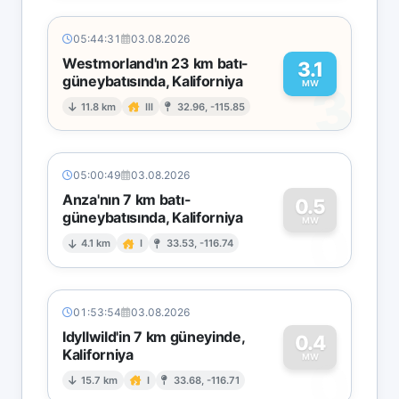
05:44:31
03.08.2026
Westmorland'ın 23 km batı-
3.1
güneybatısında, Kaliforniya
3
MW
11.8 km
III
32.96, -115.85
05:00:49
03.08.2026
Anza'nın 7 km batı-
0.5
güneybatısında, Kaliforniya
0
MW
4.1 km
I
33.53, -116.74
01:53:54
03.08.2026
Idyllwild'in 7 km güneyinde,
0.4
Kaliforniya
0
MW
15.7 km
I
33.68, -116.71