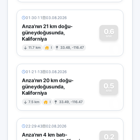
01:30:11
03.08.2026
Anza'nın 21 km doğu-
0.6
güneydoğusunda,
MW
Kaliforniya
0
11.7 km
I
33.48, -116.47
01:21:13
03.08.2026
Anza'nın 20 km doğu-
0.5
güneydoğusunda,
MW
Kaliforniya
0
7.5 km
I
33.49, -116.47
22:29:43
02.08.2026
Anza'nın 4 km batı-
0.2