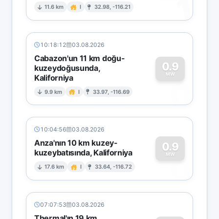
1
11.6 km
I
32.98, -116.21
10:18:12
03.08.2026
Cabazon'un 11 km doğu-
0.9
kuzeydoğusunda,
MW
Kaliforniya
0
9.9 km
I
33.97, -116.69
10:04:56
03.08.2026
Anza'nın 10 km kuzey-
0.9
kuzeybatısında, Kaliforniya
0
MW
17.6 km
I
33.64, -116.72
07:07:53
03.08.2026
Thermal'ın 19 km