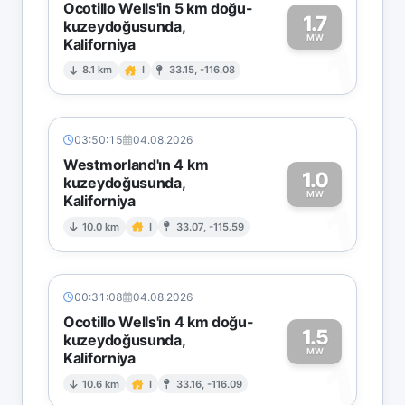
Ocotillo Wells'in 5 km doğu-
1.7
kuzeydoğusunda,
MW
Kaliforniya
1
8.1 km
I
33.15, -116.08
03:50:15
04.08.2026
Westmorland'ın 4 km
1.0
kuzeydoğusunda,
MW
Kaliforniya
1
10.0 km
I
33.07, -115.59
00:31:08
04.08.2026
Ocotillo Wells'in 4 km doğu-
1.5
kuzeydoğusunda,
MW
Kaliforniya
1
10.6 km
I
33.16, -116.09