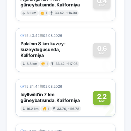
0.4
güneybatısında, Kaliforniya
0
MW
8.1 km
I
33.42, -116.90
15:43:42
02.08.2026
Pala'nın 8 km kuzey-
0.6
kuzeydoğusunda,
MW
Kaliforniya
0
8.8 km
I
33.42, -117.03
15:31:44
02.08.2026
Idyllwild'in 7 km
2.2
güneybatısında, Kaliforniya
2
MW
16.2 km
I
33.70, -116.78