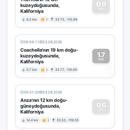
0.9
kuzeydoğusunda,
MW
Kaliforniya
0
8.2 km
I
33.75, -115.99
06:56:11
03.08.2026
Coachella'nın 19 km doğu-
1.7
kuzeydoğusunda,
MW
Kaliforniya
1
0.7 km
I
33.77, -116.00
06:31:20
03.08.2026
Anza'nın 12 km doğu-
0.6
güneydoğusunda,
MW
Kaliforniya
0
14.4 km
I
33.53, -116.55