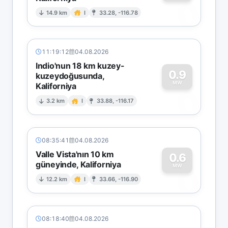
0
14.9 km
I
33.28, -116.78
11:19:12
04.08.2026
Indio'nun 18 km kuzey-
0.9
kuzeydoğusunda,
MW
Kaliforniya
0
3.2 km
I
33.88, -116.17
08:35:41
04.08.2026
Valle Vista'nın 10 km
0.6
güneyinde, Kaliforniya
0
MW
12.2 km
I
33.66, -116.90
08:18:40
04.08.2026