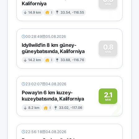
Kaliforniya
0
MW
14.9 km
I
33.54, -116.55
00:28:49
05.08.2026
Idyllwild'in 8 km güney-
0.8
güneybatısında, Kaliforniya
0
MW
14.2 km
I
33.68, -116.76
23:02:07
04.08.2026
Poway'ın 6 km kuzey-
2.1
kuzeybatısında, Kaliforniya
2
MW
8.2 km
I
33.02, -117.06
22:56:18
04.08.2026