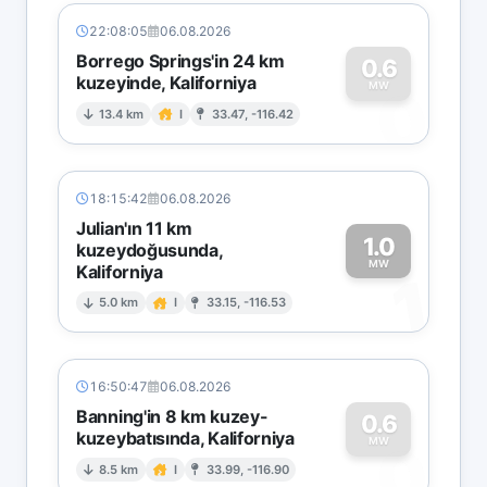
22:08:05
06.08.2026
Borrego Springs'in 24 km
0.6
kuzeyinde, Kaliforniya
0
MW
13.4 km
I
33.47, -116.42
18:15:42
06.08.2026
Julian'ın 11 km
1.0
kuzeydoğusunda,
MW
Kaliforniya
1
5.0 km
I
33.15, -116.53
16:50:47
06.08.2026
Banning'in 8 km kuzey-
0.6
kuzeybatısında, Kaliforniya
0
MW
8.5 km
I
33.99, -116.90