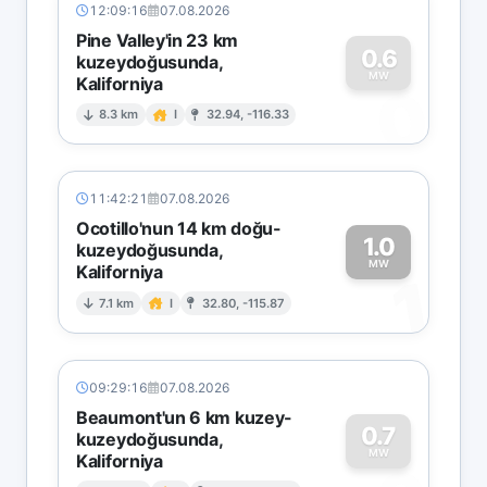
12:09:16
07.08.2026
Pine Valley'in 23 km
0.6
kuzeydoğusunda,
MW
Kaliforniya
0
8.3 km
I
32.94, -116.33
11:42:21
07.08.2026
Ocotillo'nun 14 km doğu-
1.0
kuzeydoğusunda,
MW
Kaliforniya
1
7.1 km
I
32.80, -115.87
09:29:16
07.08.2026
Beaumont'un 6 km kuzey-
0.7
kuzeydoğusunda,
MW
Kaliforniya