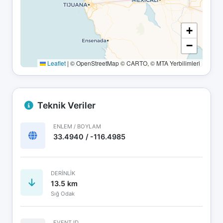
+
−
Leaflet
|
© OpenStreetMap © CARTO, © MTA Yerbilimleri
Teknik Veriler
ENLEM / BOYLAM
33.4940 / -116.4985
DERINLIK
13.5 km
Sığ Odak
EVENT ID