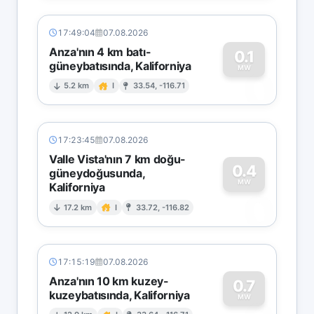
17:49:04
07.08.2026
Anza'nın 4 km batı-
0.1
güneybatısında, Kaliforniya
0
MW
5.2 km
I
33.54, -116.71
17:23:45
07.08.2026
Valle Vista'nın 7 km doğu-
0.4
güneydoğusunda,
MW
Kaliforniya
0
17.2 km
I
33.72, -116.82
17:15:19
07.08.2026
Anza'nın 10 km kuzey-
0.7
kuzeybatısında, Kaliforniya
MW