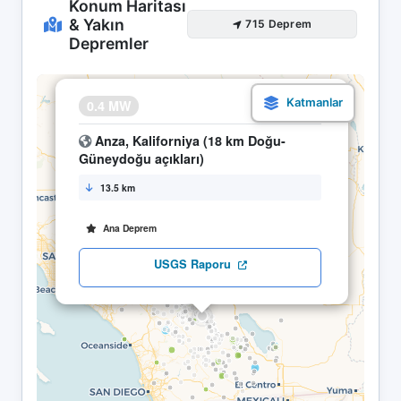
Konum Haritası
& Yakın
715 Deprem
Depremler
×
0.4 MW
24.04 12:12
Anza, Kaliforniya (18 km Doğu-
Güneydoğu açıkları)
13.5 km
Ana Deprem
USGS Raporu