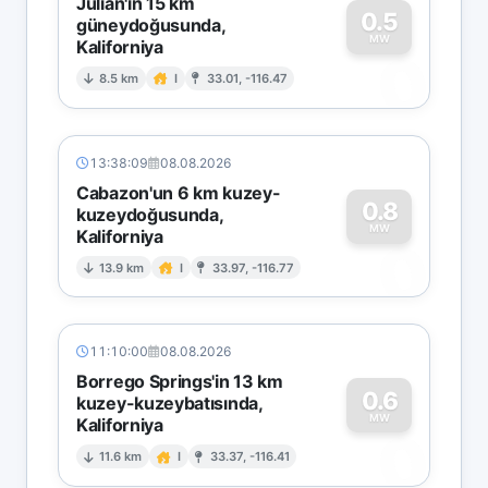
Julian'ın 15 km
0.5
güneydoğusunda,
MW
Kaliforniya
0
8.5 km
I
33.01, -116.47
13:38:09
08.08.2026
Cabazon'un 6 km kuzey-
0.8
kuzeydoğusunda,
MW
Kaliforniya
0
13.9 km
I
33.97, -116.77
11:10:00
08.08.2026
Borrego Springs'in 13 km
0.6
kuzey-kuzeybatısında,
MW
Kaliforniya
0
11.6 km
I
33.37, -116.41