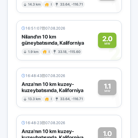
1
14.3 km
I
33.64, -116.71
16:51:07
07.08.2026
Niland'ın 10 km
2.0
güneybatısında, Kaliforniya
2
MW
1.9 km
I
33.18, -115.60
16:48:43
07.08.2026
Anza'nın 10 km kuzey-
1.1
kuzeybatısında, Kaliforniya
1
MW
13.3 km
I
33.64, -116.71
16:48:23
07.08.2026
Anza'nın 10 km kuzey-
1.0
kuzeybatısında, Kaliforniya