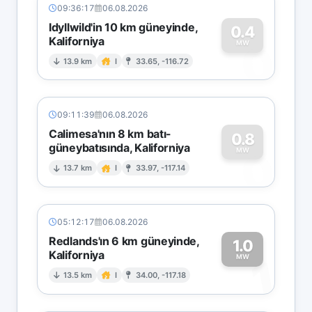
09:36:17
06.08.2026
Idyllwild'in 10 km güneyinde,
0.4
Kaliforniya
0
MW
13.9 km
I
33.65, -116.72
09:11:39
06.08.2026
Calimesa'nın 8 km batı-
0.8
güneybatısında, Kaliforniya
0
MW
13.7 km
I
33.97, -117.14
05:12:17
06.08.2026
Redlands'ın 6 km güneyinde,
1.0
Kaliforniya
1
MW
13.5 km
I
34.00, -117.18