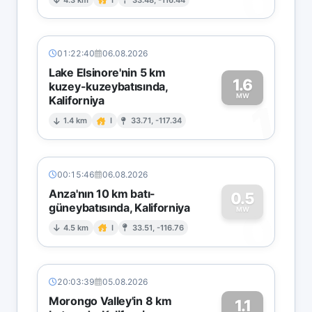
0
01:22:40
06.08.2026
Lake Elsinore'nin 5 km
1.6
kuzey-kuzeybatısında,
MW
Kaliforniya
1
1.4 km
I
33.71, -117.34
00:15:46
06.08.2026
Anza'nın 10 km batı-
0.5
güneybatısında, Kaliforniya
0
MW
4.5 km
I
33.51, -116.76
20:03:39
05.08.2026
Morongo Valley'in 8 km
1.1