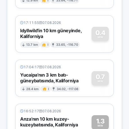
0
12.9 km
I
33.64, -116.71
17:11:55
07.08.2026
Idyllwild'in 10 km güneyinde,
0.4
Kaliforniya
0
MW
13.7 km
I
33.65, -116.70
17:04:17
07.08.2026
Yucaipa'nın 3 km batı-
0.7
güneybatısında, Kaliforniya
0
MW
28.4 km
I
34.02, -117.08
16:52:17
07.08.2026
Anza'nın 10 km kuzey-
1.3
kuzeybatısında, Kaliforniya
MW