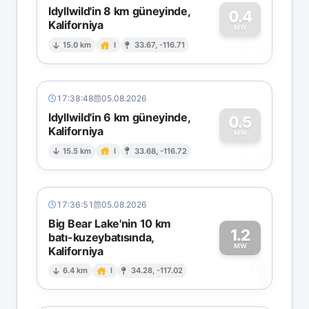
Idyllwild'in 8 km güneyinde,
0.4
Kaliforniya
0
MW
15.0 km
I
33.67, -116.71
17:38:48
05.08.2026
Idyllwild'in 6 km güneyinde,
0.5
Kaliforniya
0
MW
15.5 km
I
33.68, -116.72
17:36:51
05.08.2026
Big Bear Lake'nin 10 km
1.2
batı-kuzeybatısında,
MW
Kaliforniya
1
6.4 km
I
34.28, -117.02