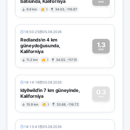
batısında, Kaliforniya
1
MW
9.6 km
I
34.03, -116.67
18:50:25
05.08.2026
Redlands'ın 4 km
1.3
güneydoğusunda,
MW
Kaliforniya
1
11.2 km
I
34.03, -117.15
18:14:18
05.08.2026
Idyllwild'in 7 km güneyinde,
0.3
Kaliforniya
0
MW
15.9 km
I
33.68, -116.72
18:13:41
05.08.2026