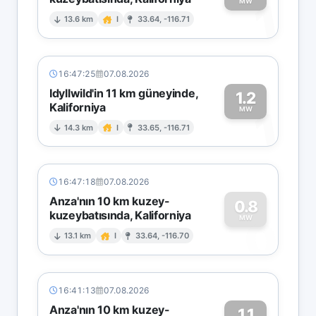
1
MW
13.6 km
I
33.64, -116.71
16:47:25
07.08.2026
Idyllwild'in 11 km güneyinde,
1.2
Kaliforniya
1
MW
14.3 km
I
33.65, -116.71
16:47:18
07.08.2026
Anza'nın 10 km kuzey-
0.8
kuzeybatısında, Kaliforniya
0
MW
13.1 km
I
33.64, -116.70
16:41:13
07.08.2026
Anza'nın 10 km kuzey-
1.1