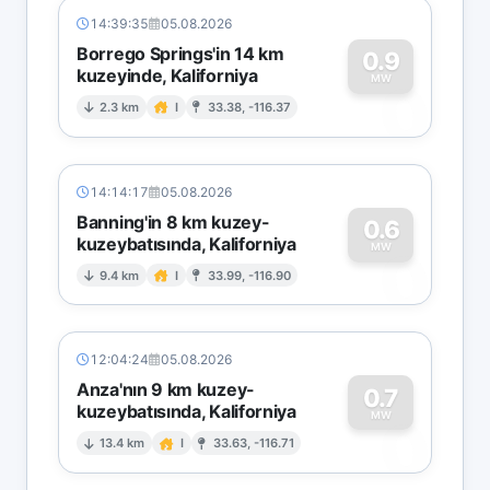
14:39:35
05.08.2026
Borrego Springs'in 14 km
0.9
kuzeyinde, Kaliforniya
0
MW
2.3 km
I
33.38, -116.37
14:14:17
05.08.2026
Banning'in 8 km kuzey-
0.6
kuzeybatısında, Kaliforniya
0
MW
9.4 km
I
33.99, -116.90
12:04:24
05.08.2026
Anza'nın 9 km kuzey-
0.7
kuzeybatısında, Kaliforniya
0
MW
13.4 km
I
33.63, -116.71