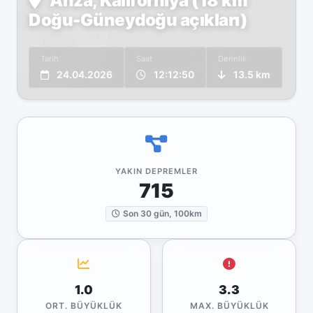
Anza, Kaliforniya (18 km
Doğu-Güneydoğu açıkları)
Tarih
Saat
Derinlik
24.04.2026
12:12:50
13.5 km
YAKIN DEPREMLER
715
Son 30 gün, 100km
1.0
3.3
ORT. BÜYÜKLÜK
MAX. BÜYÜKLÜK