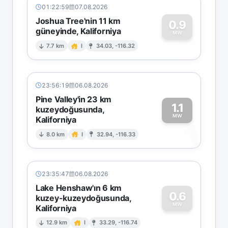
01:22:59
07.08.2026
Joshua Tree'nin 11 km
0.9
güneyinde, Kaliforniya
0
MW
7.7 km
I
34.03, -116.32
23:56:19
06.08.2026
Pine Valley'in 23 km
1.1
kuzeydoğusunda,
MW
Kaliforniya
1
8.0 km
I
32.94, -116.33
23:35:47
06.08.2026
Lake Henshaw'ın 6 km
0.6
kuzey-kuzeydoğusunda,
MW
Kaliforniya
0
12.9 km
I
33.29, -116.74