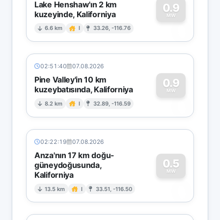
Lake Henshaw'ın 2 km
0.9
kuzeyinde, Kaliforniya
0
MW
6.6 km
I
33.26, -116.76
02:51:40
07.08.2026
Pine Valley'in 10 km
0.9
kuzeybatısında, Kaliforniya
0
MW
8.2 km
I
32.89, -116.59
02:22:19
07.08.2026
Anza'nın 17 km doğu-
0.5
güneydoğusunda,
MW
Kaliforniya
0
13.5 km
I
33.51, -116.50