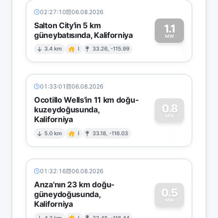
02:27:10
06.08.2026
Salton City'in 5 km
1.1
güneybatısında, Kaliforniya
1
MW
3.4 km
I
33.26, -115.99
01:33:01
06.08.2026
Ocotillo Wells'in 11 km doğu-
0.8
kuzeydoğusunda,
MW
Kaliforniya
0
5.0 km
I
33.18, -116.03
01:32:16
06.08.2026
Anza'nın 23 km doğu-
0.5
güneydoğusunda,
MW
Kaliforniya
4.3 km
I
33.48, -116.44