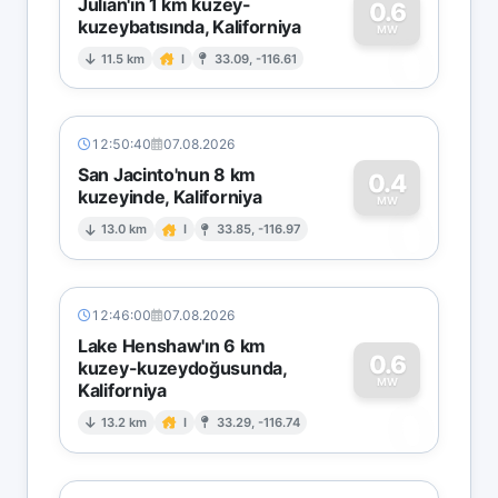
Julian'ın 1 km kuzey-
0.6
kuzeybatısında, Kaliforniya
0
MW
11.5 km
I
33.09, -116.61
12:50:40
07.08.2026
San Jacinto'nun 8 km
0.4
kuzeyinde, Kaliforniya
0
MW
13.0 km
I
33.85, -116.97
12:46:00
07.08.2026
Lake Henshaw'ın 6 km
0.6
kuzey-kuzeydoğusunda,
MW
Kaliforniya
0
13.2 km
I
33.29, -116.74