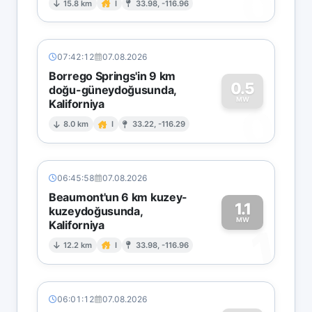
0
15.8 km
I
33.98, -116.96
07:42:12
07.08.2026
Borrego Springs'in 9 km
0.5
doğu-güneydoğusunda,
MW
Kaliforniya
0
8.0 km
I
33.22, -116.29
06:45:58
07.08.2026
Beaumont'un 6 km kuzey-
1.1
kuzeydoğusunda,
MW
Kaliforniya
1
12.2 km
I
33.98, -116.96
06:01:12
07.08.2026