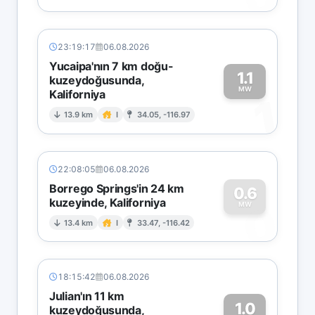
23:19:17
06.08.2026
Yucaipa'nın 7 km doğu-
1.1
kuzeydoğusunda,
MW
Kaliforniya
1
13.9 km
I
34.05, -116.97
22:08:05
06.08.2026
Borrego Springs'in 24 km
0.6
kuzeyinde, Kaliforniya
0
MW
13.4 km
I
33.47, -116.42
18:15:42
06.08.2026
Julian'ın 11 km
1.0
kuzeydoğusunda,