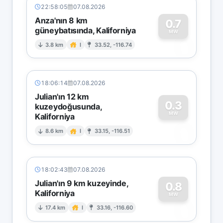
22:58:05
07.08.2026
Anza'nın 8 km
0.7
güneybatısında, Kaliforniya
0
MW
3.8 km
I
33.52, -116.74
18:06:14
07.08.2026
Julian'ın 12 km
0.3
kuzeydoğusunda,
MW
Kaliforniya
0
8.6 km
I
33.15, -116.51
18:02:43
07.08.2026
Julian'ın 9 km kuzeyinde,
0.8
Kaliforniya
0
MW
17.4 km
I
33.16, -116.60