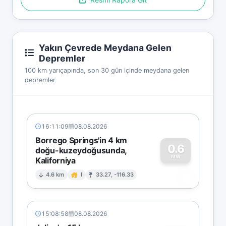
Yakın Çevrede Meydana Gelen
Depremler
100 km yarıçapında, son 30 gün içinde meydana gelen
depremler
16:11:09
08.08.2026
Borrego Springs'in 4 km
0.6
doğu-kuzeydoğusunda,
MW
Kaliforniya
0
4.6 km
I
33.27, -116.33
15:08:58
08.08.2026