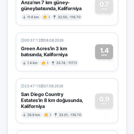
Anza'nın 7 km güney-
0.7
güneybatısında, Kaliforniya
0
MW
11.6 km
I
33.50, -116.70
00:37:12
08.08.2026
Green Acres'in 3 km
1.4
batısında, Kaliforniya
1
MW
1.4 km
I
33.74, -117.11
23:47:15
07.08.2026
San Diego Country
0.9
Estates'in 8 km doğusunda,
MW
Kaliforniya
0
26.9 km
I
33.01, -116.70