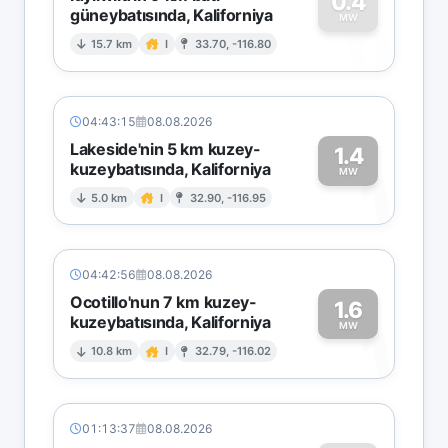
0.4
güneybatısında, Kaliforniya
0
MW
15.7 km
I
33.70, -116.80
04:43:15
08.08.2026
Lakeside'nin 5 km kuzey-
1.4
kuzeybatısında, Kaliforniya
1
MW
5.0 km
I
32.90, -116.95
04:42:56
08.08.2026
Ocotillo'nun 7 km kuzey-
1.6
kuzeybatısında, Kaliforniya
1
MW
10.8 km
I
32.79, -116.02
01:13:37
08.08.2026