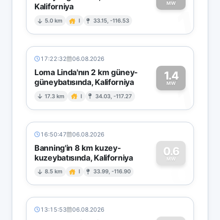
MW
Kaliforniya
1
5.0 km
I
33.15, -116.53
17:22:32
06.08.2026
Loma Linda'nın 2 km güney-
1.4
güneybatısında, Kaliforniya
1
MW
17.3 km
I
34.03, -117.27
16:50:47
06.08.2026
Banning'in 8 km kuzey-
0.6
kuzeybatısında, Kaliforniya
0
MW
8.5 km
I
33.99, -116.90
13:15:53
06.08.2026