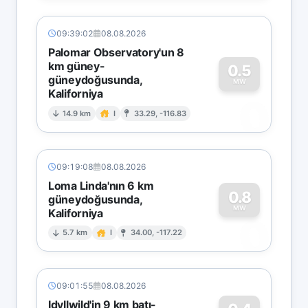
09:39:02
08.08.2026
Palomar Observatory'un 8
km güney-
0.5
güneydoğusunda,
MW
Kaliforniya
0
14.9 km
I
33.29, -116.83
09:19:08
08.08.2026
Loma Linda'nın 6 km
0.8
güneydoğusunda,
MW
Kaliforniya
0
5.7 km
I
34.00, -117.22
09:01:55
08.08.2026
Idyllwild'in 9 km batı-