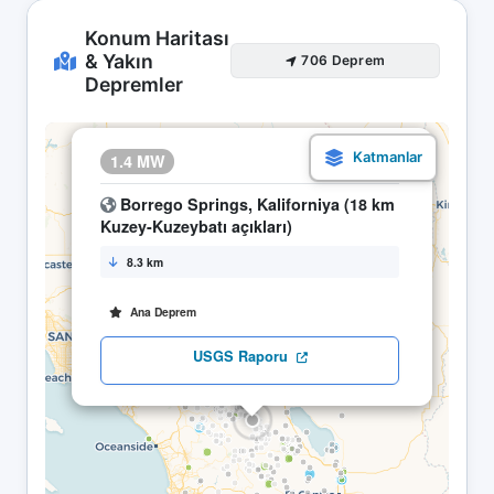
Konum Haritası
& Yakın
706 Deprem
Depremler
×
1.4 MW
18.04 15:41
Borrego Springs, Kaliforniya (18 km
Kuzey-Kuzeybatı açıkları)
8.3 km
Ana Deprem
USGS Raporu