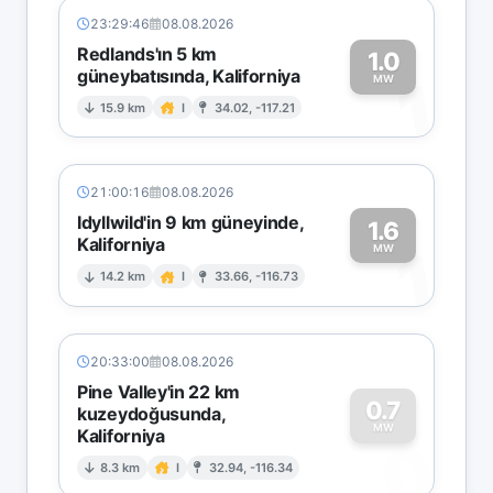
23:29:46
08.08.2026
Redlands'ın 5 km
1.0
güneybatısında, Kaliforniya
1
MW
15.9 km
I
34.02, -117.21
21:00:16
08.08.2026
Idyllwild'in 9 km güneyinde,
1.6
Kaliforniya
1
MW
14.2 km
I
33.66, -116.73
20:33:00
08.08.2026
Pine Valley'in 22 km
0.7
kuzeydoğusunda,
MW
Kaliforniya
0
8.3 km
I
32.94, -116.34