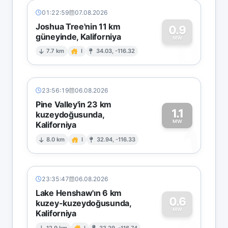
01:22:59
07.08.2026
Joshua Tree'nin 11 km
0.9
güneyinde, Kaliforniya
0
MW
7.7 km
I
34.03, -116.32
23:56:19
06.08.2026
Pine Valley'in 23 km
1.1
kuzeydoğusunda,
MW
Kaliforniya
1
8.0 km
I
32.94, -116.33
23:35:47
06.08.2026
Lake Henshaw'ın 6 km
0.6
kuzey-kuzeydoğusunda,
MW
Kaliforniya
12.9 km
I
33.29, -116.74