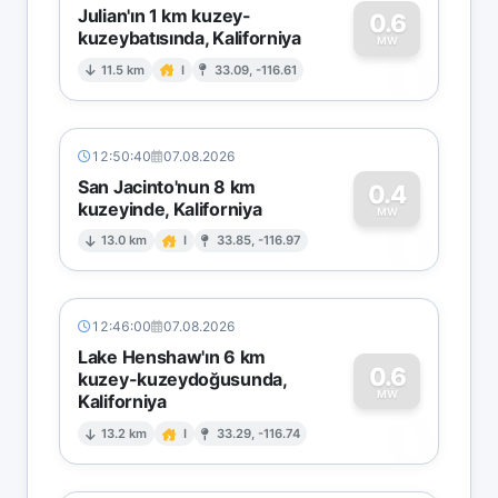
Julian'ın 1 km kuzey-
0.6
kuzeybatısında, Kaliforniya
0
MW
11.5 km
I
33.09, -116.61
12:50:40
07.08.2026
San Jacinto'nun 8 km
0.4
kuzeyinde, Kaliforniya
0
MW
13.0 km
I
33.85, -116.97
12:46:00
07.08.2026
Lake Henshaw'ın 6 km
0.6
kuzey-kuzeydoğusunda,
MW
Kaliforniya
0
13.2 km
I
33.29, -116.74