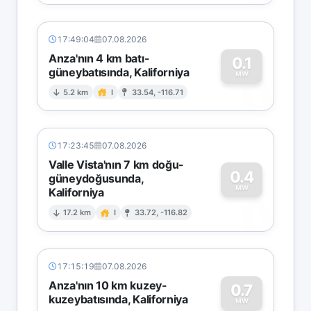
17:49:04
07.08.2026
Anza'nın 4 km batı-
0.1
güneybatısında, Kaliforniya
0
MW
5.2 km
I
33.54, -116.71
17:23:45
07.08.2026
Valle Vista'nın 7 km doğu-
0.4
güneydoğusunda,
MW
Kaliforniya
0
17.2 km
I
33.72, -116.82
17:15:19
07.08.2026
Anza'nın 10 km kuzey-
0.7
kuzeybatısında, Kaliforniya
MW