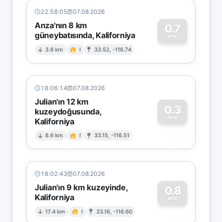
22:58:05
07.08.2026
Anza'nın 8 km
0.7
güneybatısında, Kaliforniya
0
MW
3.8 km
I
33.52, -116.74
18:06:14
07.08.2026
Julian'ın 12 km
0.3
kuzeydoğusunda,
MW
Kaliforniya
0
8.6 km
I
33.15, -116.51
18:02:43
07.08.2026
Julian'ın 9 km kuzeyinde,
0.8
Kaliforniya
0
MW
17.4 km
I
33.16, -116.60