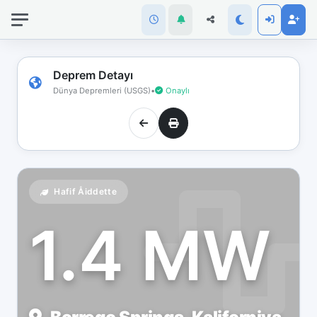
İnternet
bağlantınız
koptu!
Çevrimdışı
Deprem Detayı
moddasınız.
Dünya Depremleri (USGS)
•
Onaylı
Hafif Åiddette
1.4 MW