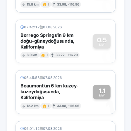
0
15.8 km
I
33.98, -116.96
07:42:12
07.08.2026
Borrego Springs'in 9 km
0.5
doğu-güneydoğusunda,
MW
Kaliforniya
0
8.0 km
I
33.22, -116.29
06:45:58
07.08.2026
Beaumont'un 6 km kuzey-
1.1
kuzeydoğusunda,
MW
Kaliforniya
1
12.2 km
I
33.98, -116.96
06:01:12
07.08.2026