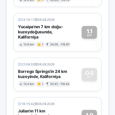
0
23:19:17
06.08.2026
Yucaipa'nın 7 km doğu-
1.1
kuzeydoğusunda,
MW
Kaliforniya
1
13.9 km
I
34.05, -116.97
22:08:05
06.08.2026
Borrego Springs'in 24 km
0.6
kuzeyinde, Kaliforniya
0
MW
13.4 km
I
33.47, -116.42
18:15:42
06.08.2026
Julian'ın 11 km