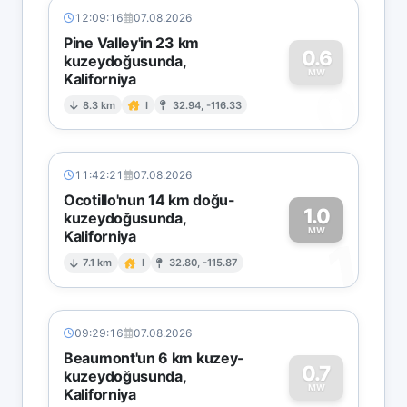
12:09:16
07.08.2026
Pine Valley'in 23 km
0.6
kuzeydoğusunda,
MW
Kaliforniya
0
8.3 km
I
32.94, -116.33
11:42:21
07.08.2026
Ocotillo'nun 14 km doğu-
1.0
kuzeydoğusunda,
MW
Kaliforniya
1
7.1 km
I
32.80, -115.87
09:29:16
07.08.2026
Beaumont'un 6 km kuzey-
0.7
kuzeydoğusunda,
MW
Kaliforniya