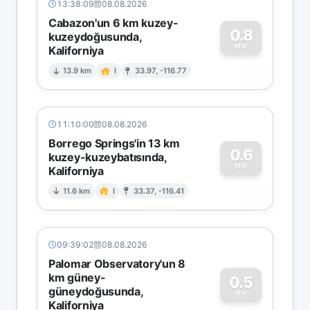
13:38:09
08.08.2026
Cabazon'un 6 km kuzey-
0.8
kuzeydoğusunda,
MW
Kaliforniya
0
13.9 km
I
33.97, -116.77
11:10:00
08.08.2026
Borrego Springs'in 13 km
0.6
kuzey-kuzeybatısında,
MW
Kaliforniya
0
11.6 km
I
33.37, -116.41
09:39:02
08.08.2026
Palomar Observatory'un 8
km güney-
0.5
güneydoğusunda,
MW
Kaliforniya