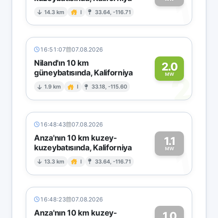
1
14.3 km
I
33.64, -116.71
16:51:07
07.08.2026
Niland'ın 10 km
2.0
güneybatısında, Kaliforniya
2
MW
1.9 km
I
33.18, -115.60
16:48:43
07.08.2026
Anza'nın 10 km kuzey-
1.1
kuzeybatısında, Kaliforniya
1
MW
13.3 km
I
33.64, -116.71
16:48:23
07.08.2026
Anza'nın 10 km kuzey-
1.0