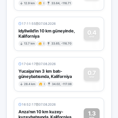
0
12.9 km
I
33.64, -116.71
17:11:55
07.08.2026
Idyllwild'in 10 km güneyinde,
0.4
Kaliforniya
0
MW
13.7 km
I
33.65, -116.70
17:04:17
07.08.2026
Yucaipa'nın 3 km batı-
0.7
güneybatısında, Kaliforniya
0
MW
28.4 km
I
34.02, -117.08
16:52:17
07.08.2026
Anza'nın 10 km kuzey-
1.3
kuzeybatısında, Kaliforniya
MW