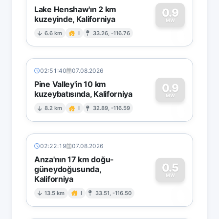
Lake Henshaw'ın 2 km
0.9
kuzeyinde, Kaliforniya
0
MW
6.6 km
I
33.26, -116.76
02:51:40
07.08.2026
Pine Valley'in 10 km
0.9
kuzeybatısında, Kaliforniya
0
MW
8.2 km
I
32.89, -116.59
02:22:19
07.08.2026
Anza'nın 17 km doğu-
0.5
güneydoğusunda,
MW
Kaliforniya
0
13.5 km
I
33.51, -116.50