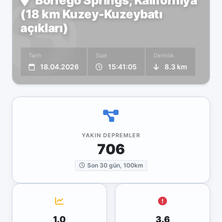
Borrego Springs, Kaliforniya
(18 km Kuzey-Kuzeybatı
açıkları)
Tarih
Saat
Derinlik
18.04.2026
15:41:05
8.3 km
YAKIN DEPREMLER
706
Son 30 gün, 100km
1.0
3.6