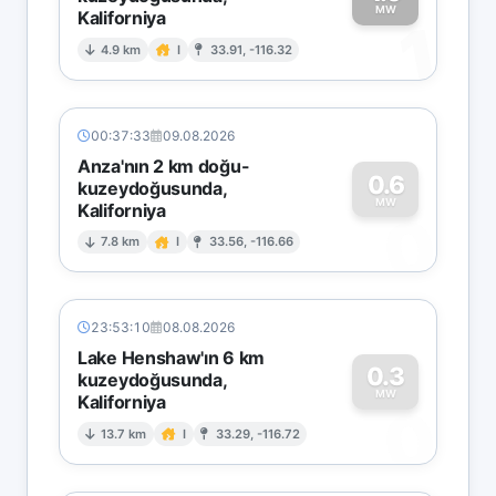
MW
Kaliforniya
1
4.9 km
I
33.91, -116.32
00:37:33
09.08.2026
Anza'nın 2 km doğu-
0.6
kuzeydoğusunda,
MW
Kaliforniya
0
7.8 km
I
33.56, -116.66
23:53:10
08.08.2026
Lake Henshaw'ın 6 km
0.3
kuzeydoğusunda,
MW
Kaliforniya
0
13.7 km
I
33.29, -116.72