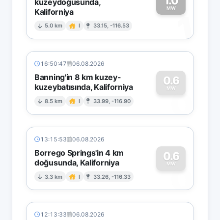
1.0
kuzeydoğusunda,
MW
Kaliforniya
1
5.0 km
I
33.15, -116.53
16:50:47
06.08.2026
Banning'in 8 km kuzey-
0.6
kuzeybatısında, Kaliforniya
0
MW
8.5 km
I
33.99, -116.90
13:15:53
06.08.2026
Borrego Springs'in 4 km
0.6
doğusunda, Kaliforniya
0
MW
3.3 km
I
33.26, -116.33
12:13:33
06.08.2026