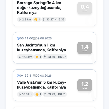
Borrego Springs'in 4 km
0.4
doğu-kuzeydoğusunda,
MW
Kaliforniya
0
2.8 km
I
33.27, -116.33
05:11:00
09.08.2026
San Jacinto'nun 1 km
1.4
kuzeybatısında, Kaliforniya
1
MW
12.8 km
I
33.79, -116.97
04:52:41
09.08.2026
Valle Vista'nın 5 km kuzey-
1.2
kuzeybatısında, Kaliforniya
1
MW
10.6 km
I
33.79, -116.91