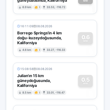
güneybatısında, Kaliforniya
1
MW
6.9 km
I
33.53, -116.72
16:11:09
08.08.2026
Borrego Springs'in 4 km
0.6
doğu-kuzeydoğusunda,
MW
Kaliforniya
0
4.6 km
I
33.27, -116.33
15:08:58
08.08.2026
Julian'ın 15 km
0.5
güneydoğusunda,
MW
Kaliforniya
0
8.5 km
I
33.01, -116.47