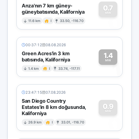
Anza'nın 7 km güney-
0.7
güneybatısında, Kaliforniya
0
MW
11.6 km
I
33.50, -116.70
00:37:12
08.08.2026
Green Acres'in 3 km
1.4
batısında, Kaliforniya
1
MW
1.4 km
I
33.74, -117.11
23:47:15
07.08.2026
San Diego Country
0.9
Estates'in 8 km doğusunda,
MW
Kaliforniya
0
26.9 km
I
33.01, -116.70