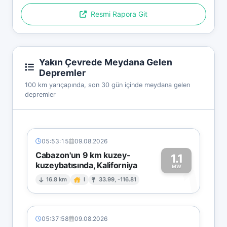
Resmi Rapora Git
Yakın Çevrede Meydana Gelen
Depremler
100 km yarıçapında, son 30 gün içinde meydana gelen
depremler
05:53:15
09.08.2026
Cabazon'un 9 km kuzey-
1.1
kuzeybatısında, Kaliforniya
1
MW
16.8 km
I
33.99, -116.81
05:37:58
09.08.2026