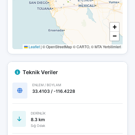
+
−
Leaflet
|
© OpenStreetMap © CARTO, © MTA Yerbilimleri
Teknik Veriler
ENLEM / BOYLAM
33.4103 / -116.4228
DERINLIK
8.3 km
Sığ Odak