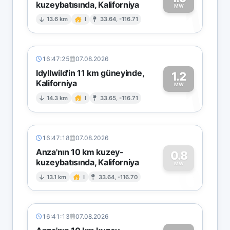
kuzeybatısında, Kaliforniya
1
MW
13.6 km
I
33.64, -116.71
16:47:25
07.08.2026
Idyllwild'in 11 km güneyinde,
1.2
Kaliforniya
1
MW
14.3 km
I
33.65, -116.71
16:47:18
07.08.2026
Anza'nın 10 km kuzey-
0.8
kuzeybatısında, Kaliforniya
0
MW
13.1 km
I
33.64, -116.70
16:41:13
07.08.2026