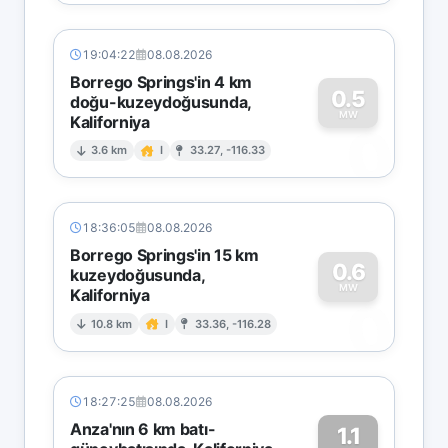
19:04:22
08.08.2026
Borrego Springs'in 4 km
0.5
doğu-kuzeydoğusunda,
MW
Kaliforniya
0
3.6 km
I
33.27, -116.33
18:36:05
08.08.2026
Borrego Springs'in 15 km
0.6
kuzeydoğusunda,
MW
Kaliforniya
0
10.8 km
I
33.36, -116.28
18:27:25
08.08.2026
Anza'nın 6 km batı-
1.1