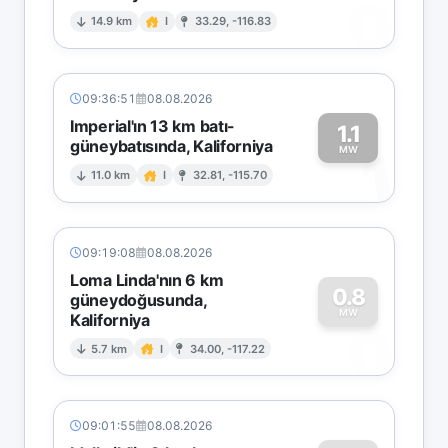
0
14.9 km
I
33.29, -116.83
09:36:51
08.08.2026
Imperial'ın 13 km batı-
1.1
güneybatısında, Kaliforniya
1
MW
11.0 km
I
32.81, -115.70
09:19:08
08.08.2026
Loma Linda'nın 6 km
0.8
güneydoğusunda,
MW
Kaliforniya
0
5.7 km
I
34.00, -117.22
09:01:55
08.08.2026