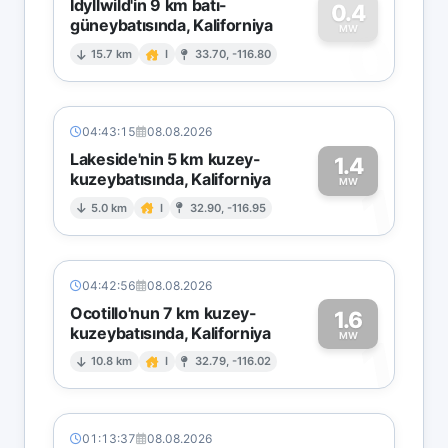
Idyllwild'in 9 km batı-
0.4
güneybatısında, Kaliforniya
0
MW
15.7 km
I
33.70, -116.80
04:43:15
08.08.2026
Lakeside'nin 5 km kuzey-
1.4
kuzeybatısında, Kaliforniya
1
MW
5.0 km
I
32.90, -116.95
04:42:56
08.08.2026
Ocotillo'nun 7 km kuzey-
1.6
kuzeybatısında, Kaliforniya
1
MW
10.8 km
I
32.79, -116.02
01:13:37
08.08.2026