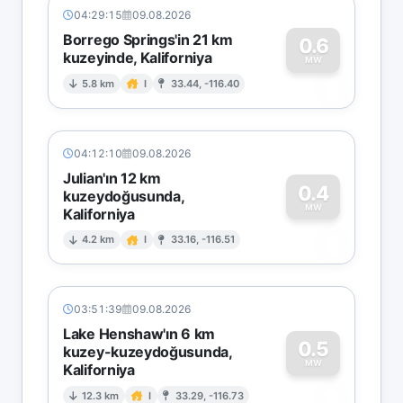
04:29:15
09.08.2026
Borrego Springs'in 21 km
0.6
kuzeyinde, Kaliforniya
0
MW
5.8 km
I
33.44, -116.40
04:12:10
09.08.2026
Julian'ın 12 km
0.4
kuzeydoğusunda,
MW
Kaliforniya
0
4.2 km
I
33.16, -116.51
03:51:39
09.08.2026
Lake Henshaw'ın 6 km
0.5
kuzey-kuzeydoğusunda,
MW
Kaliforniya
0
12.3 km
I
33.29, -116.73