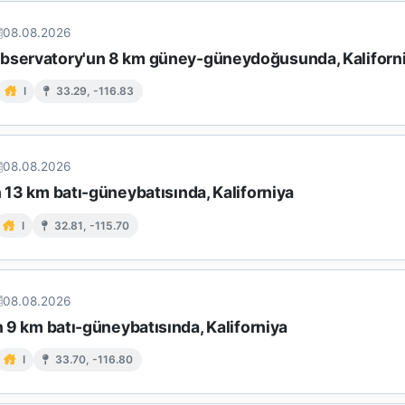
08.08.2026
bservatory'un 8 km güney-güneydoğusunda, Kaliforn
I
33.29, -116.83
08.08.2026
n 13 km batı-güneybatısında, Kaliforniya
I
32.81, -115.70
08.08.2026
in 9 km batı-güneybatısında, Kaliforniya
I
33.70, -116.80