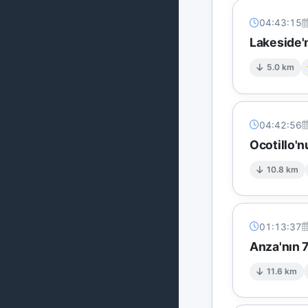
04:43:15
Lakeside'
5.0 km
04:42:56
Ocotillo'n
10.8 km
01:13:37
Anza'nın 
11.6 km