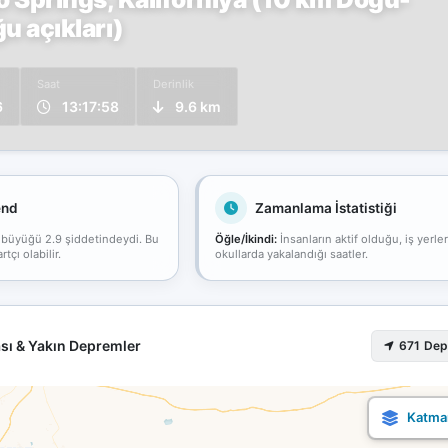
 açıkları)
Saat
Derinlik
6
13:17:58
9.6 km
end
Zamanlama İstatistiği
 büyüğü 2.9 şiddetindeydi. Bu
Öğle/İkindi:
İnsanların aktif olduğu, iş yerle
çı olabilir.
okullarda yakalandığı saatler.
sı & Yakın Depremler
671 De