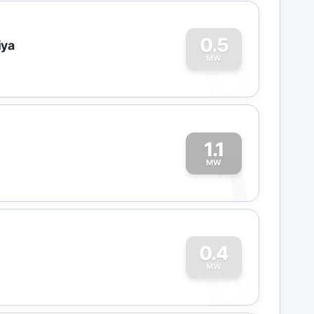
0
0.5
iya
MW
1.1
1
MW
0
0.4
MW