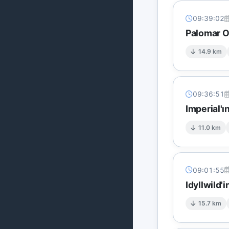
09:39:02
Palomar O
14.9 km
09:36:51
Imperial'ı
11.0 km
09:01:55
Idyllwild'
15.7 km