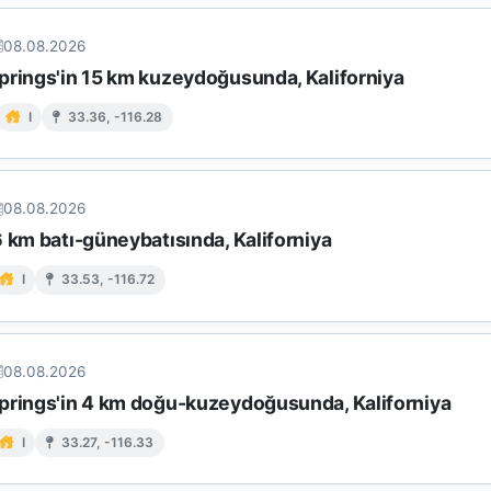
08.08.2026
prings'in 15 km kuzeydoğusunda, Kaliforniya
I
33.36, -116.28
08.08.2026
 km batı-güneybatısında, Kaliforniya
I
33.53, -116.72
08.08.2026
prings'in 4 km doğu-kuzeydoğusunda, Kaliforniya
I
33.27, -116.33