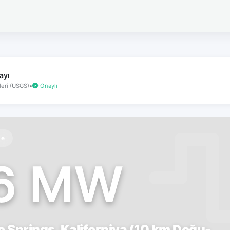
İnternet
bağlantınız
koptu!
Çevrimdışı
moddasınız.
ayı
eri (USGS)
•
Onaylı
te
.6 MW
 Springs, Kaliforniya (10 km Doğu-