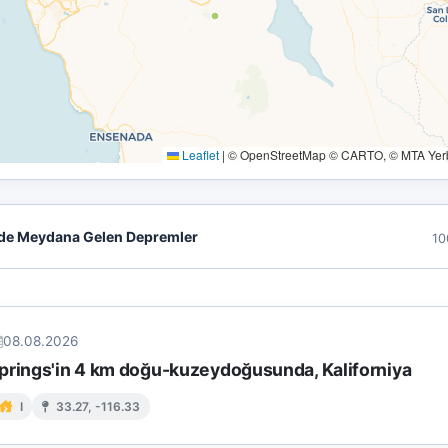
Leaflet
|
© OpenStreetMap © CARTO, © MTA Yerbi
de Meydana Gelen Depremler
10
08.08.2026
prings'in 4 km doğu-kuzeydoğusunda, Kaliforniya
I
33.27, -116.33