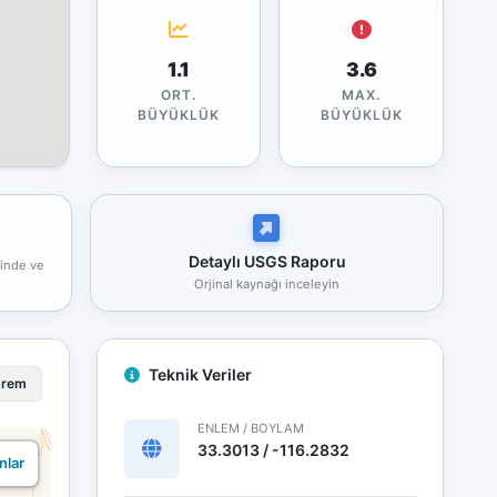
1.1
3.6
ORT.
MAX.
BÜYÜKLÜK
BÜYÜKLÜK
Detaylı USGS Raporu
rinde ve
Orjinal kaynağı inceleyin
Teknik Veriler
prem
ENLEM / BOYLAM
33.3013 / -116.2832