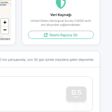
Veri Kaynağı
United States Geological Survey (USGS) anlık
+
veri akışından sağlanmaktadır.
−
Resmi Rapora Git
limleri
0 km yarıçapında, son 30 gün içinde meydana gelen depremler
0
0.5
MW