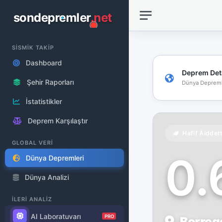
sondepremler
.net
SİSMİK TAKİP
Dashboard
Deprem Det
Şehir Raporları
Dünya Depreml
İstatistikler
Deprem Karşılaştır
Hafif Åiddet
GLOBAL VERİ
0
Dünya Depremleri
Dünya Analizi
İLERİ ANALİZ
AI Laboratuvarı
PRO
Borrego