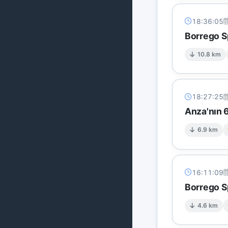
18:36:05
Borrego S
10.8 km
18:27:25
Anza'nın 6
6.9 km
16:11:09
Borrego S
4.6 km