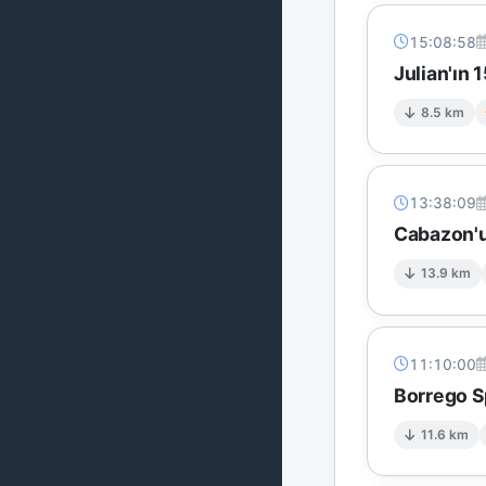
15:08:58
Julian'ın
8.5 km
13:38:09
Cabazon'u
13.9 km
11:10:00
Borrego S
11.6 km