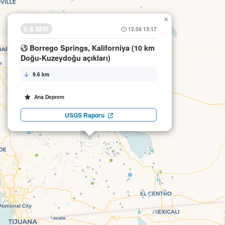
×
0.6 MW
12.04 13:17
Borrego Springs, Kaliforniya (10 km
Doğu-Kuzeydoğu açıkları)
9.6 km
Ana Deprem
USGS Raporu