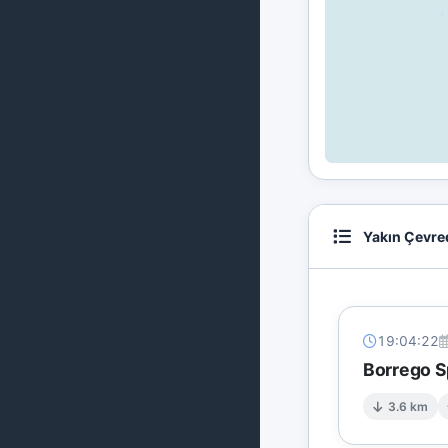
Yakın Çevre
19:04:22
Borrego S
3.6 km