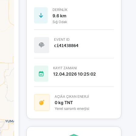
DERINLIK
9.6 km
Sığ Odak
EVENT ID
ci41438864
KAYIT ZAMANI
12.04.2026 10:25:02
AÇIÄA ÇIKAN ENERJİ
0 kg TNT
Yerel sarsıntı enerjisi