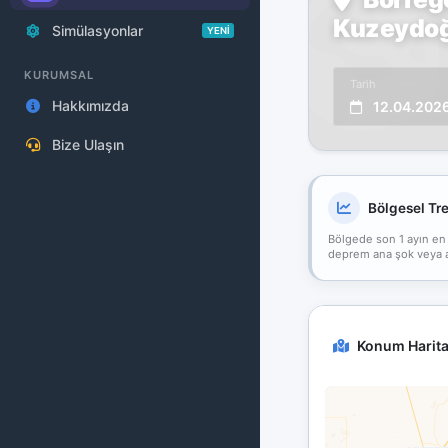
Kuzeydoğu
Simülasyonlar
YENİ
KURUMSAL
Tarih
Hakkımızda
12.04.202
Bize Ulaşın
Bölgesel Tr
Bölgede son 1 ayın en
deprem ana şok veya art
Konum Harita