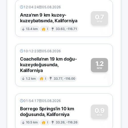
12:04:24
05.08.2026
Anza'nın 9 km kuzey-
0.7
kuzeybatısında, Kaliforniya
0
MW
13.4 km
I
33.63, -116.71
10:12:23
05.08.2026
Coachella'nın 19 km doğu-
1.2
kuzeydoğusunda,
MW
Kaliforniya
1
1.2 km
I
33.77, -116.00
01:54:17
05.08.2026
Borrego Springs'in 10 km
0.9
doğusunda, Kaliforniya
0
MW
10.5 km
I
33.26, -116.26