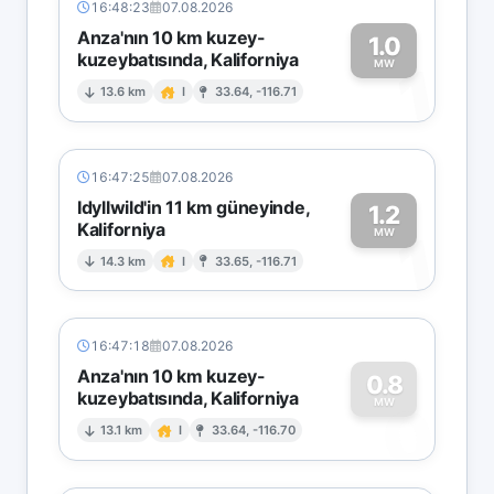
16:48:23
07.08.2026
Anza'nın 10 km kuzey-
1.0
kuzeybatısında, Kaliforniya
1
MW
13.6 km
I
33.64, -116.71
16:47:25
07.08.2026
Idyllwild'in 11 km güneyinde,
1.2
Kaliforniya
1
MW
14.3 km
I
33.65, -116.71
16:47:18
07.08.2026
Anza'nın 10 km kuzey-
0.8
kuzeybatısında, Kaliforniya
0
MW
13.1 km
I
33.64, -116.70