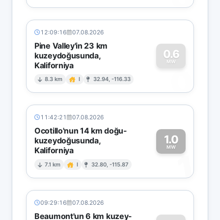
12:09:16
07.08.2026
Pine Valley'in 23 km
0.6
kuzeydoğusunda,
MW
Kaliforniya
0
8.3 km
I
32.94, -116.33
11:42:21
07.08.2026
Ocotillo'nun 14 km doğu-
1.0
kuzeydoğusunda,
MW
Kaliforniya
1
7.1 km
I
32.80, -115.87
09:29:16
07.08.2026
Beaumont'un 6 km kuzey-