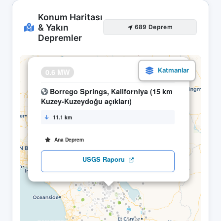
Konum Haritası
& Yakın
689 Deprem
Depremler
×
0.6 MW
16.04 08:28
Borrego Springs, Kaliforniya (15 km
Kuzey-Kuzeydoğu açıkları)
11.1 km
Ana Deprem
USGS Raporu