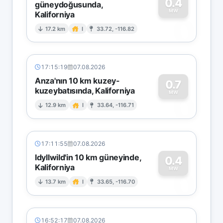
0.4
güneydoğusunda,
MW
Kaliforniya
0
17.2 km
I
33.72, -116.82
17:15:19
07.08.2026
Anza'nın 10 km kuzey-
0.7
kuzeybatısında, Kaliforniya
0
MW
12.9 km
I
33.64, -116.71
17:11:55
07.08.2026
Idyllwild'in 10 km güneyinde,
0.4
Kaliforniya
0
MW
13.7 km
I
33.65, -116.70
16:52:17
07.08.2026