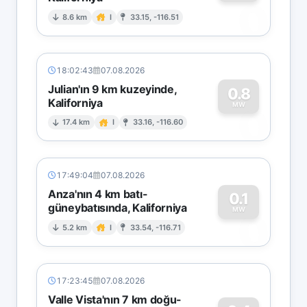
0
8.6 km
I
33.15, -116.51
18:02:43
07.08.2026
Julian'ın 9 km kuzeyinde,
0.8
Kaliforniya
0
MW
17.4 km
I
33.16, -116.60
17:49:04
07.08.2026
Anza'nın 4 km batı-
0.1
güneybatısında, Kaliforniya
0
MW
5.2 km
I
33.54, -116.71
17:23:45
07.08.2026
Valle Vista'nın 7 km doğu-