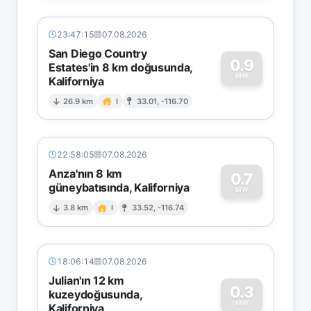
23:47:15
07.08.2026
San Diego Country
0.9
Estates'in 8 km doğusunda,
MW
Kaliforniya
0
26.9 km
I
33.01, -116.70
22:58:05
07.08.2026
Anza'nın 8 km
0.7
güneybatısında, Kaliforniya
0
MW
3.8 km
I
33.52, -116.74
18:06:14
07.08.2026
Julian'ın 12 km
0.3
kuzeydoğusunda,
MW
Kaliforniya