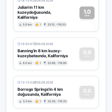
18:15:42
06.08.2026
Julian'ın 11 km
1.0
kuzeydoğusunda,
MW
Kaliforniya
1
5.0 km
I
33.15, -116.53
16:50:47
06.08.2026
Banning'in 8 km kuzey-
0.6
kuzeybatısında, Kaliforniya
0
MW
8.5 km
I
33.99, -116.90
13:15:53
06.08.2026
Borrego Springs'in 4 km
0.6
doğusunda, Kaliforniya
0
MW
3.3 km
I
33.26, -116.33