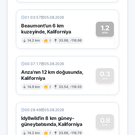
01:03:57
05.08.2026
Beaumont'un 6 km
1.2
kuzeyinde, Kaliforniya
1
MW
14.2 km
I
33.98, -116.98
00:37:17
05.08.2026
Anza'nın 12 km doğusunda,
0.3
Kaliforniya
0
MW
14.9 km
I
33.54, -116.55
00:28:49
05.08.2026
Idyllwild'in 8 km güney-
0.8
güneybatısında, Kaliforniya
0
MW
14.2 km
I
33.68, -116.76