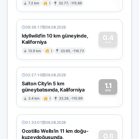
1
7.2 km
I
32.77, -115.86
09:36:17
06.08.2026
Idyllwild'in 10 km güneyinde,
0.4
Kaliforniya
0
MW
13.9 km
I
33.65, -116.72
02:27:10
06.08.2026
Salton City'in 5 km
1.1
güneybatısında, Kaliforniya
1
MW
3.4 km
I
33.26, -115.99
01:33:01
06.08.2026
Ocotillo Wells'in 11 km doğu-
0.8
kuzeydoğusunda,