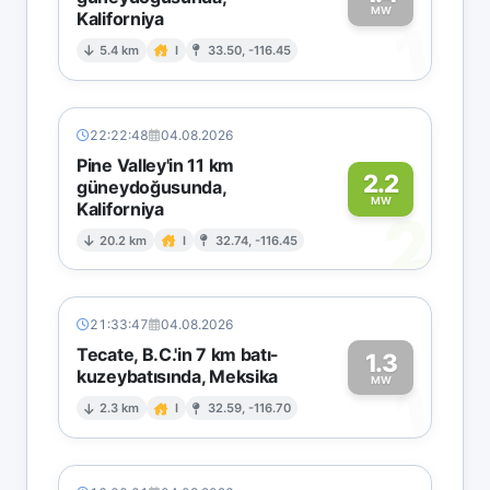
MW
Kaliforniya
1
5.4 km
I
33.50, -116.45
22:22:48
04.08.2026
Pine Valley'in 11 km
2.2
güneydoğusunda,
MW
Kaliforniya
2
20.2 km
I
32.74, -116.45
21:33:47
04.08.2026
Tecate, B.C.'in 7 km batı-
1.3
kuzeybatısında, Meksika
1
MW
2.3 km
I
32.59, -116.70