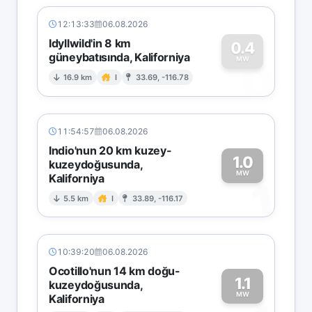
12:13:33
06.08.2026
Idyllwild'in 8 km
0.4
güneybatısında, Kaliforniya
0
MW
16.9 km
I
33.69, -116.78
11:54:57
06.08.2026
Indio'nun 20 km kuzey-
1.0
kuzeydoğusunda,
MW
Kaliforniya
1
5.5 km
I
33.89, -116.17
10:39:20
06.08.2026
Ocotillo'nun 14 km doğu-
1.1
kuzeydoğusunda,
MW
Kaliforniya