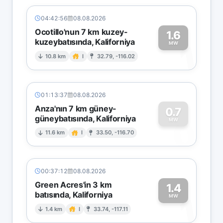
04:42:56
08.08.2026
Ocotillo'nun 7 km kuzey-
1.6
kuzeybatısında, Kaliforniya
1
MW
10.8 km
I
32.79, -116.02
01:13:37
08.08.2026
Anza'nın 7 km güney-
0.7
güneybatısında, Kaliforniya
0
MW
11.6 km
I
33.50, -116.70
00:37:12
08.08.2026
Green Acres'in 3 km
1.4
batısında, Kaliforniya
1
MW
1.4 km
I
33.74, -117.11