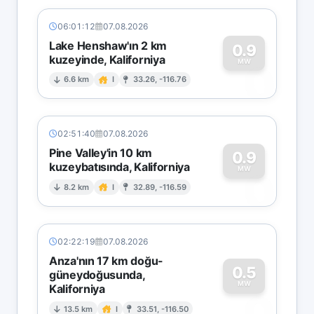
06:01:12
07.08.2026
Lake Henshaw'ın 2 km
0.9
kuzeyinde, Kaliforniya
0
MW
6.6 km
I
33.26, -116.76
02:51:40
07.08.2026
Pine Valley'in 10 km
0.9
kuzeybatısında, Kaliforniya
0
MW
8.2 km
I
32.89, -116.59
02:22:19
07.08.2026
Anza'nın 17 km doğu-
0.5
güneydoğusunda,
MW
Kaliforniya
0
13.5 km
I
33.51, -116.50