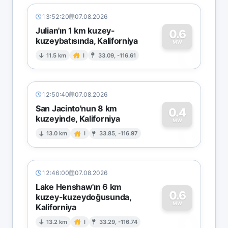
13:52:20
07.08.2026
Julian'ın 1 km kuzey-
0.6
kuzeybatısında, Kaliforniya
0
MW
11.5 km
I
33.09, -116.61
12:50:40
07.08.2026
San Jacinto'nun 8 km
0.4
kuzeyinde, Kaliforniya
0
MW
13.0 km
I
33.85, -116.97
12:46:00
07.08.2026
Lake Henshaw'ın 6 km
0.6
kuzey-kuzeydoğusunda,
MW
Kaliforniya
0
13.2 km
I
33.29, -116.74