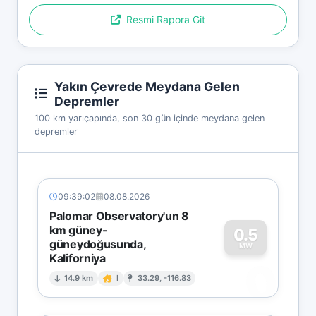
Resmi Rapora Git
Yakın Çevrede Meydana Gelen
Depremler
100 km yarıçapında, son 30 gün içinde meydana gelen
depremler
09:39:02
08.08.2026
Palomar Observatory'un 8
km güney-
0.5
güneydoğusunda,
MW
Kaliforniya
0
14.9 km
I
33.29, -116.83