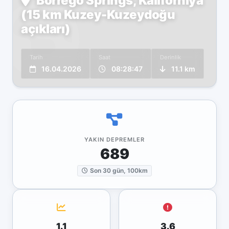
Borrego Springs, Kaliforniya
(15 km Kuzey-Kuzeydoğu
açıkları)
Tarih
Saat
Derinlik
16.04.2026
08:28:47
11.1 km
YAKIN DEPREMLER
689
Son 30 gün, 100km
1.1
3.6