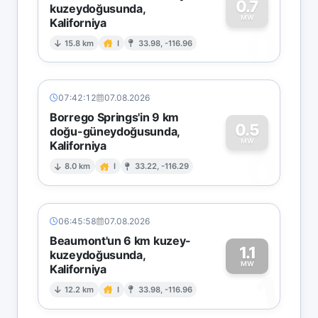
0.7
kuzeydoğusunda,
MW
Kaliforniya
0
15.8 km
I
33.98, -116.96
07:42:12
07.08.2026
Borrego Springs'in 9 km
0.5
doğu-güneydoğusunda,
MW
Kaliforniya
0
8.0 km
I
33.22, -116.29
06:45:58
07.08.2026
Beaumont'un 6 km kuzey-
1.1
kuzeydoğusunda,
MW
Kaliforniya
1
12.2 km
I
33.98, -116.96