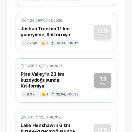
01:22:59
07.08.2026
Joshua Tree'nin 11 km
0.9
güneyinde, Kaliforniya
0
MW
7.7 km
I
34.03, -116.32
23:56:19
06.08.2026
Pine Valley'in 23 km
1.1
kuzeydoğusunda,
MW
Kaliforniya
1
8.0 km
I
32.94, -116.33
23:35:47
06.08.2026
Lake Henshaw'ın 6 km
0.6
kuzey-kuzeydoğusunda,