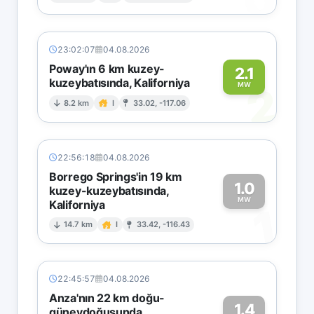
23:02:07
04.08.2026
Poway'ın 6 km kuzey-
2.1
kuzeybatısında, Kaliforniya
2
MW
8.2 km
I
33.02, -117.06
22:56:18
04.08.2026
Borrego Springs'in 19 km
1.0
kuzey-kuzeybatısında,
MW
Kaliforniya
1
14.7 km
I
33.42, -116.43
22:45:57
04.08.2026
Anza'nın 22 km doğu-
1.4
güneydoğusunda,