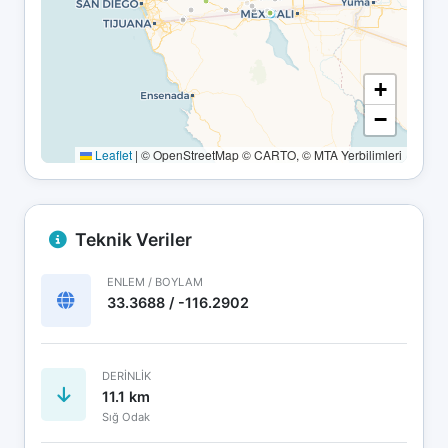
+
−
Leaflet
|
© OpenStreetMap © CARTO, © MTA Yerbilimleri
Teknik Veriler
ENLEM / BOYLAM
33.3688 / -116.2902
DERINLIK
11.1 km
Sığ Odak