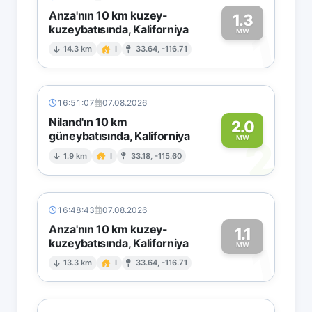
Anza'nın 10 km kuzey-
1.3
kuzeybatısında, Kaliforniya
1
MW
14.3 km
I
33.64, -116.71
16:51:07
07.08.2026
Niland'ın 10 km
2.0
güneybatısında, Kaliforniya
2
MW
1.9 km
I
33.18, -115.60
16:48:43
07.08.2026
Anza'nın 10 km kuzey-
1.1
kuzeybatısında, Kaliforniya
1
MW
13.3 km
I
33.64, -116.71