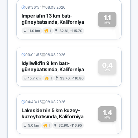
09:36:51
08.08.2026
Imperial'ın 13 km batı-
1.1
güneybatısında, Kaliforniya
1
MW
11.0 km
I
32.81, -115.70
09:01:55
08.08.2026
Idyllwild'in 9 km batı-
0.4
güneybatısında, Kaliforniya
0
MW
15.7 km
I
33.70, -116.80
04:43:15
08.08.2026
Lakeside'nin 5 km kuzey-
1.4
kuzeybatısında, Kaliforniya
1
MW
5.0 km
I
32.90, -116.95