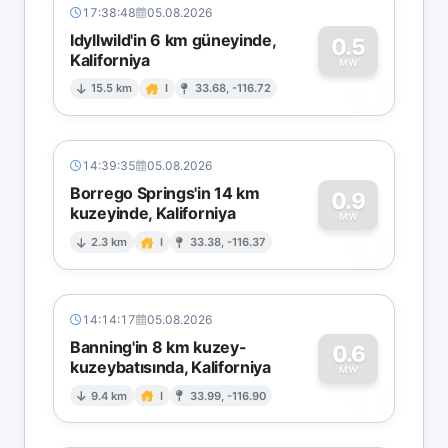
17:38:48
05.08.2026
Idyllwild'in 6 km güneyinde,
0.5
Kaliforniya
0
MW
15.5 km
I
33.68, -116.72
14:39:35
05.08.2026
Borrego Springs'in 14 km
0.9
kuzeyinde, Kaliforniya
0
MW
2.3 km
I
33.38, -116.37
14:14:17
05.08.2026
Banning'in 8 km kuzey-
0.6
kuzeybatısında, Kaliforniya
0
MW
9.4 km
I
33.99, -116.90