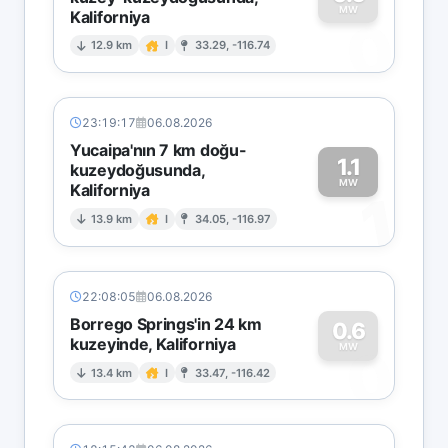
MW
Kaliforniya
0
12.9 km
I
33.29, -116.74
23:19:17
06.08.2026
Yucaipa'nın 7 km doğu-
1.1
kuzeydoğusunda,
MW
Kaliforniya
1
13.9 km
I
34.05, -116.97
22:08:05
06.08.2026
Borrego Springs'in 24 km
0.6
kuzeyinde, Kaliforniya
0
MW
13.4 km
I
33.47, -116.42