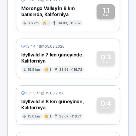
Morongo Valley'in 8 km
1.1
batısında, Kaliforniya
1
MW
9.6 km
I
34.03, -116.67
18:14:18
05.08.2026
Idyllwild'in 7 km güneyinde,
0.3
Kaliforniya
0
MW
15.9 km
I
33.68, -116.72
18:13:41
05.08.2026
Idyllwild'in 8 km güneyinde,
0.4
Kaliforniya
0
MW
15.0 km
I
33.67, -116.71