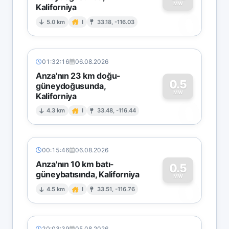
MW
Kaliforniya
0
5.0 km
I
33.18, -116.03
01:32:16
06.08.2026
Anza'nın 23 km doğu-
0.5
güneydoğusunda,
MW
Kaliforniya
0
4.3 km
I
33.48, -116.44
00:15:46
06.08.2026
Anza'nın 10 km batı-
0.5
güneybatısında, Kaliforniya
0
MW
4.5 km
I
33.51, -116.76
20:03:39
05.08.2026