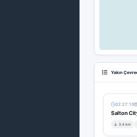
Yakın Çevre
02:27:10
Salton Cit
3.4 km