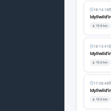
18:14:18
Idyllwild'
15.9 km
18:13:41
Idyllwild'
15.0 km
17:38:48
Idyllwild'
15.5 km