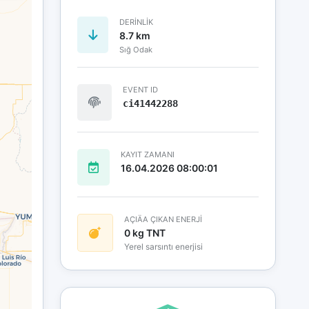
DERINLIK
8.7 km
Sığ Odak
EVENT ID
ci41442288
KAYIT ZAMANI
16.04.2026 08:00:01
AÇIÄA ÇIKAN ENERJİ
0 kg TNT
Yerel sarsıntı enerjisi