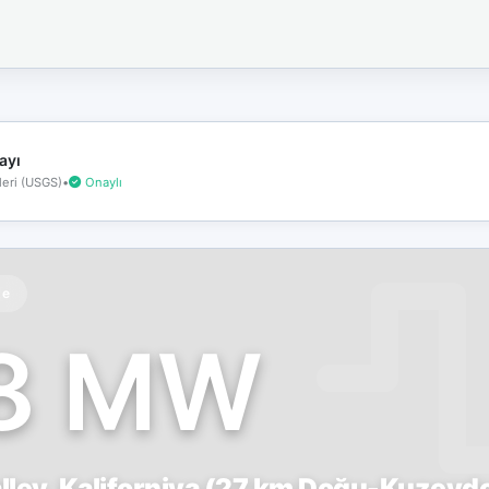
İnternet
bağlantınız
koptu!
Çevrimdışı
moddasınız.
ayı
eri (USGS)
•
Onaylı
te
.8 MW
lley, Kaliforniya (27 km Doğu-Kuzeyd