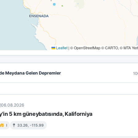
Leaflet
|
© OpenStreetMap © CARTO, © MTA Yerbi
de Meydana Gelen Depremler
10
06.08.2026
y'in 5 km güneybatısında, Kaliforniya
I
33.26, -115.99