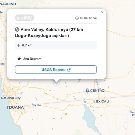
×
0.8 MW
16.04 10:54
Pine Valley, Kaliforniya (27 km
Doğu-Kuzeydoğu açıkları)
8.7 km
Ana Deprem
USGS Raporu