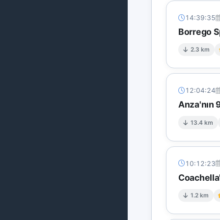
14:39:35
Borrego Sp
2.3 km
12:04:24
Anza'nın 
13.4 km
10:12:23
Coachella
1.2 km