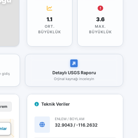
1.1
3.6
ORT.
MAX.
BÜYÜKLÜK
BÜYÜKLÜK
Detaylı USGS Raporu
e gidiş
Orjinal kaynağı inceleyin
Teknik Veriler
prem
ENLEM / BOYLAM
32.9043 / -116.2632