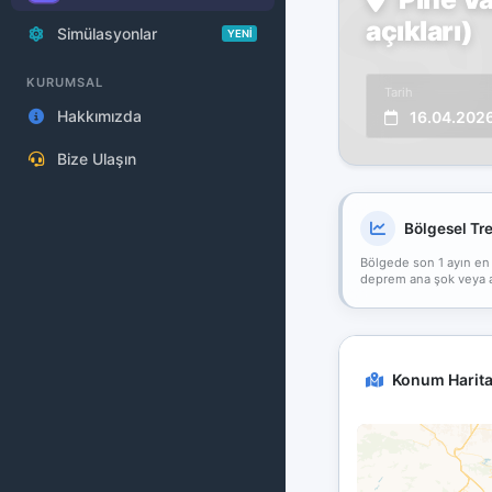
açıkları)
Simülasyonlar
YENİ
KURUMSAL
Tarih
Hakkımızda
16.04.202
Bize Ulaşın
Bölgesel Tr
Bölgede son 1 ayın en
deprem ana şok veya art
Konum Harita