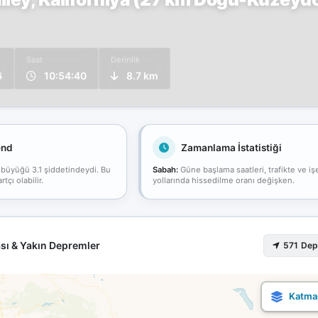
Saat
Derinlik
6
10:54:40
8.7 km
end
Zamanlama İstatistiği
 büyüğü 3.1 şiddetindeydi. Bu
Sabah:
Güne başlama saatleri, trafikte ve iş
çı olabilir.
yollarında hissedilme oranı değişken.
sı & Yakın Depremler
571 De