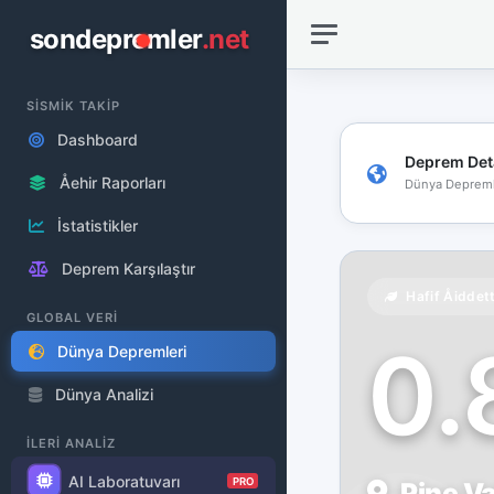
sondepremler
.net
SİSMİK TAKİP
Dashboard
Deprem Det
Åehir Raporları
Dünya Depreml
İstatistikler
Deprem Karşılaştır
Hafif Åiddet
GLOBAL VERİ
0
Dünya Depremleri
Dünya Analizi
İLERİ ANALİZ
AI Laboratuvarı
PRO
Pine Va