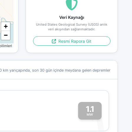
Veri Kaynağı
United States Geological Survey (USGS) anlık
+
veri akışından sağlanmaktadır.
−
Resmi Rapora Git
limleri
0 km yarıçapında, son 30 gün içinde meydana gelen depremler
1.1
1
MW