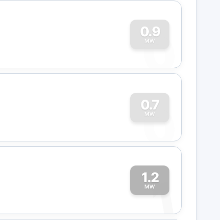
0
0.9
MW
0
0.7
MW
1.2
1
MW