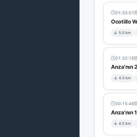
01:33:01
Ocotillo 
5.0 km
01:32:16
Anza'nın 
4.3 km
00:15:46
Anza'nın 1
4.5 km