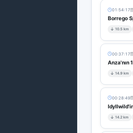
01:54:17
Borrego S
10.5 km
00:37:17
Anza'nın 
14.9 km
00:28:49
Idyllwild'
14.2 km