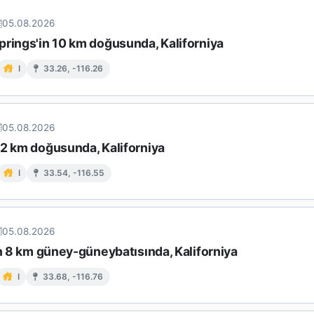
05.08.2026
prings'in 10 km doğusunda, Kaliforniya
I
33.26, -116.26
05.08.2026
12 km doğusunda, Kaliforniya
I
33.54, -116.55
05.08.2026
in 8 km güney-güneybatısında, Kaliforniya
I
33.68, -116.76